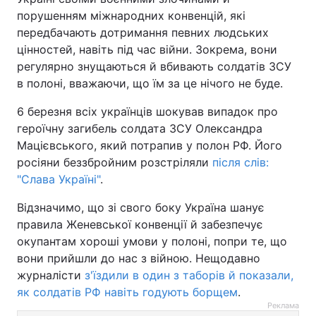
порушенням міжнародних конвенцій, які
передбачають дотримання певних людських
цінностей, навіть під час війни. Зокрема, вони
регулярно знущаються й вбивають солдатів ЗСУ
в полоні, вважаючи, що їм за це нічого не буде.
6 березня всіх українців шокував випадок про
героїчну загибель солдата ЗСУ Олександра
Мацієвського, який потрапив у полон РФ. Його
росіяни беззбройним розстріляли
після слів:
"Слава Україні"
.
Відзначимо, що зі свого боку Україна шанує
правила Женевської конвенції й забезпечує
окупантам хороші умови у полоні, попри те, що
вони прийшли до нас з війною. Нещодавно
журналісти
з'їздили в один з таборів й показали,
як солдатів РФ навіть годують борщем
.
Реклама