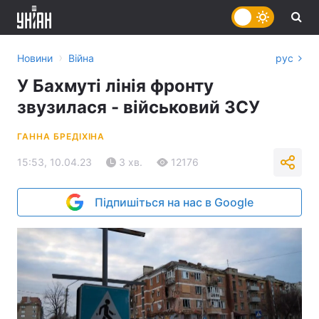
›
Новини
Війна
рус
У Бахмуті лінія фронту
звузилася - військовий ЗСУ
ГАННА БРЕДІХІНА
15:53, 10.04.23
3 хв.
12176
Підпишіться на нас в Google