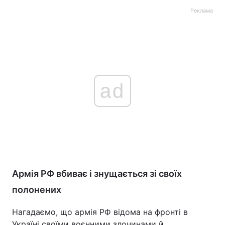
Реклама
ad
Армія РФ вбиває і знущається зі своїх
полонених
Нагадаємо, що армія РФ відома на фронті в
Україні своїми воєнними злочинами й