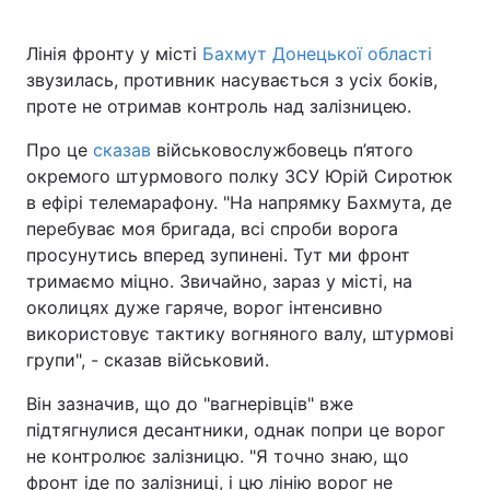
Лінія фронту у місті
Бахмут Донецької області
звузилась, противник насувається з усіх боків,
Головна
Війна
проте не отримав контроль над залізницею.
Україна
Політика
Про це
сказав
військовослужбовець п’ятого
окремого штурмового полку ЗСУ Юрій Сиротюк
Економіка
Світ
в ефірі телемарафону. "На напрямку Бахмута, де
перебуває моя бригада, всі спроби ворога
Спорт
Наука
просунутись вперед зупинені. Тут ми фронт
тримаємо міцно. Звичайно, зараз у місті, на
Техно і зв'язок
Лайт
околицях дуже гаряче, ворог інтенсивно
використовує тактику вогняного валу, штурмові
Зброя
Інциденти
групи", - сказав військовий.
Здоров'я
Туризм
Він зазначив, що до "вагнерівців" вже
підтягнулися десантники, однак попри це ворог
Цікавинки
Погода
не контролює залізницю. "Я точно знаю, що
Екологія
Регіони
фронт іде по залізниці, і цю лінію ворог не