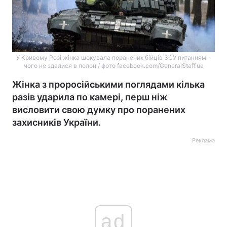
У Кривому Розі жінка шокувала поранених бійців ЗСУ питанням -
чого не здалися в полон / фото facebook.com/GeneralStaff.ua
Жінка з проросійськими поглядами кілька
разів ударила по камері, перш ніж
висловити свою думку про поранених
захисників України.
Реклама
ad