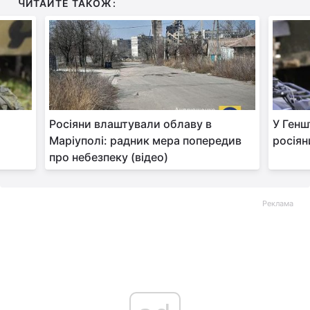
ЧИТАЙТЕ ТАКОЖ:
Росіяни влаштували облаву в
У Генш
Маріуполі: радник мера попередив
росіян
про небезпеку (відео)
Реклама