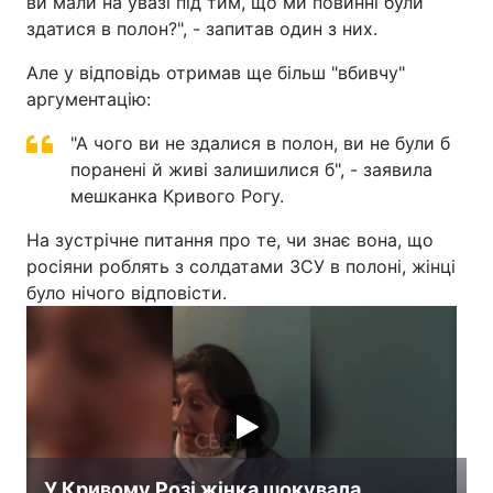
ви мали на увазі під тим, що ми повинні були
здатися в полон?", - запитав один з них.
Але у відповідь отримав ще більш "вбивчу"
аргументацію:
"А чого ви не здалися в полон, ви не були б
поранені й живі залишилися б", - заявила
мешканка Кривого Рогу.
На зустрічне питання про те, чи знає вона, що
росіяни роблять з солдатами ЗСУ в полоні, жінці
було нічого відповісти.
У Кривому Розі жінка шокувала