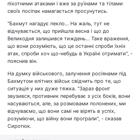
піхотними атаками і вже за руїнами та тілами
Тема оформлення
своїх посіпак намагається просунутись.
"Бахмут нагадує пекло… На жаль, тут не
відчувається, що прийшла весна і що до
Великодня залишився тиждень… Таке враження,
що вони розуміють, що це останні спроби їхніх
атак, спроби хоч що-небудь в Україні отримати", -
пояснив він.
На думку військового, залучення росіянами під
Бахмутом елітних військ свідчить про те, що
ситуація у них дуже тяжка. "Зараз фронт
звузився, противник перебуває з усіх боків, вони
насуваються, але, за розмовами полонених, ми
відчуваємо, що вони самі не вірять в успіх,
розуміючи, що війну вони програли", - сказав
Сиротюк.