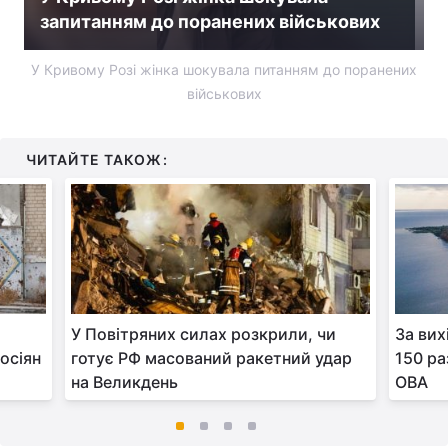
запитанням до поранених військових
У Кривому Розі жінка шокувала питанням до поранених
військових
ЧИТАЙТЕ ТАКОЖ:
У Повітряних силах розкрили, чи
За вих
осіян
готує РФ масований ракетний удар
150 ра
на Великдень
ОВА