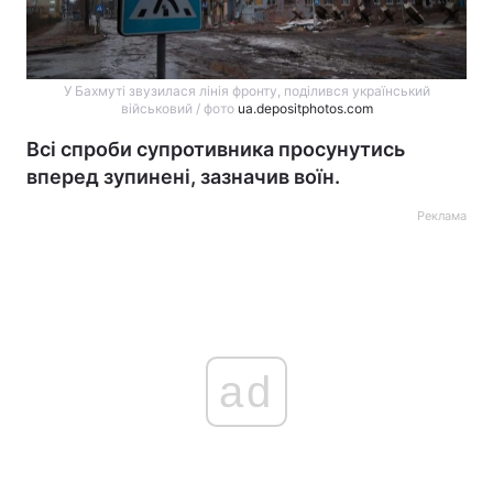
У Бахмуті звузилася лінія фронту, поділився український
військовий / фото
ua.depositphotos.com
Всі спроби супротивника просунутись
вперед зупинені, зазначив воїн.
Реклама
ad