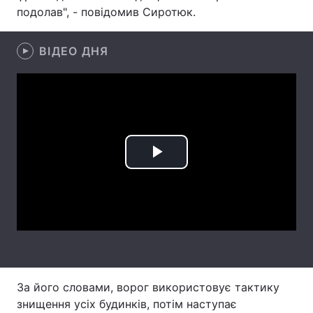
подолав", - повідомив Сиротюк.
Лонгріди
ВІДЕО ДНЯ
Відео з Youtube
Статті
Інтерв'ю
Думки
Архів
Вакансії
Контакти
Play
Послуги
Video
За його словами, ворог використовує тактику
знищення усіх будинків, потім наступає