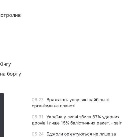
потролив
Кінгу
 на борту
06:27
Вражають уяву: які найбільші
організми на планеті
05:31
Україна у липні збила 87% ударних
дронів і лише 15% балістичних ракет, - звіт
05:24
Бджоли орієнтуються не лише за