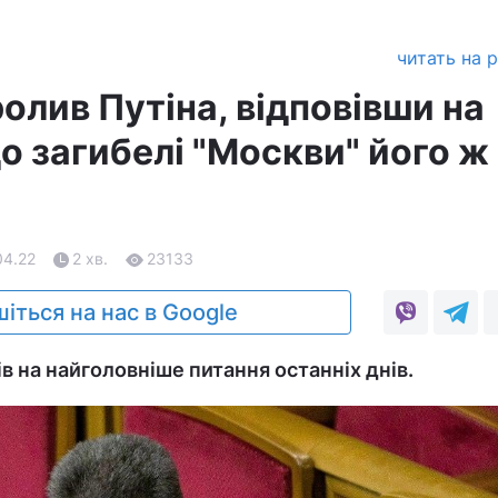
читать на 
олив Путіна, відповівши на
о загибелі "Москви" його ж
04.22
2 хв.
23133
іться на нас в Google
в на найголовніше питання останніх днів.