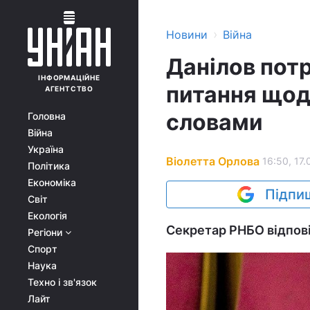
›
Новини
Війна
Данілов потр
ІНФОРМАЦІЙНЕ
питання щод
АГЕНТСТВО
словами
Головна
Війна
Україна
Віолетта Орлова
16:50, 17.
Політика
Економіка
Підпиш
Світ
Екологія
Секретар РНБО відпові
Регіони
Спорт
Наука
Техно і зв'язок
Лайт