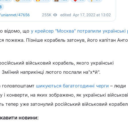
ло відомо, що
у крейсер "Москва" потрапили українські
ася пожежа. Пізніше корабель затонув, його капітан Анто
російський військовий корабель, якого українські
Зміїний наприкінці лютого послали на"х*й".
 в головпоштамт
шикуються багатогодинні черги
– люди
і конверти, на яких зображено, як українські військові
ть тепер уже затонулий російський військовий корабел
кавити новини: