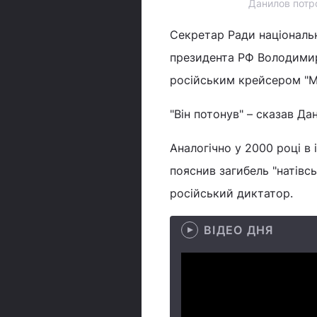
Данилов потр
Секретар Ради національн
президента РФ Володимира
російським крейсером "М
"Він потонув" – сказав Да
Аналогічно у 2000 році в
пояснив загибель "натівсь
російський диктатор.
ВІДЕО ДНЯ