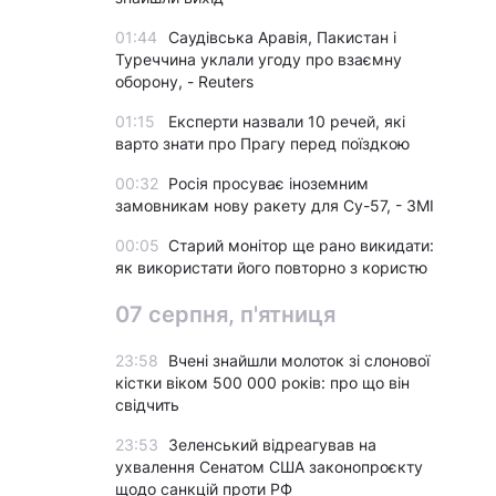
01:44
Саудівська Аравія, Пакистан і
Туреччина уклали угоду про взаємну
оборону, - Reuters
01:15
Експерти назвали 10 речей, які
варто знати про Прагу перед поїздкою
00:32
Росія просуває іноземним
замовникам нову ракету для Су-57, - ЗМІ
00:05
Старий монітор ще рано викидати:
як використати його повторно з користю
07 серпня, п'ятниця
23:58
Вчені знайшли молоток зі слонової
кістки віком 500 000 років: про що він
свідчить
23:53
Зеленський відреагував на
ухвалення Сенатом США законопроєкту
щодо санкцій проти РФ