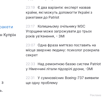
23:19
Є два варіанти: експерт назвав
країни, які можуть допомогти Україні з
ракетами до Patriot
23:17
Колишньому очільнику МЗС
 ракети
Угорщини може загрожувати до трьох
н Купрін
років ув'язнення, - ЗМІ
23:07
Одна фраза миттєво поставить на
місце зверхню людину: психолог розкрила
секрет
22:33
Над ремонтною базою систем Patriot
у Німеччині літали підозрілі дрони, -ЗМІ
22:31
У сумнозвісних Boeing-737 виявили
 з
ще одну проблему
ь.
Реклама