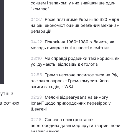
сонцем і запахом: у них знайшли ще один
"компас"
04:37
Росія платитиме Україні по $20 млрд
на рік: економіст оцінив реальний механізм
репарацій
04:22
Покоління 1960–1980-х бачить, як
молодь викидає їхні цінності в смітник
03:10
Чи справді родзинки такі корисні, як
усі думають: відповідь дієтологів
02:56
Трамп неохоче посилює тиск на РФ,
але законопроект Грема змусить його
вжити заходів, - WSJ
утін з
02:23
Мелоні відреагувала на вимогу
в сотнях
Іспанії щодо прикордонних перевірок у
Шенгені
02:18
Сонячна електростанція
перегородила давні маршрути тварин: вони
знайшли вихід