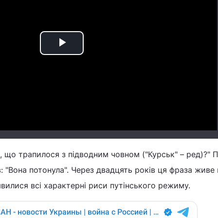
Play
Video
, що трапилося з підводним човном ("Курськ" – ред)?" П
: "Вона потонула". Через двадцять років ця фраза живе 
явилися всі характерні риси путінського режиму.