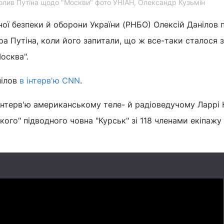
олив Путіна щодо "Москви" фото УНІАН, Олександр Кузьмін
ої безпеки й оборони України (РНБО) Олексій Данілов 
 Путіна, коли його запитали, що ж все-таки сталося з
осква".
нілов
в інтерв'ю CNN
.
 інтерв'ю американському теле- й радіоведучому Ларрі 
кого" підводного човна "Курськ" зі 118 членами екіпажу