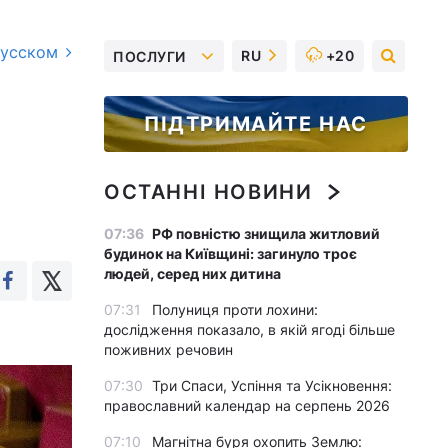
русском
RU
+20
ПОСЛУГИ
ПІДТРИМАЙТЕ НАС
ОСТАННІ НОВИНИ
07:36
РФ повністю знищила житловий
будинок на Київщині: загинуло троє
людей, серед них дитина
07:31
Полуниця проти лохини:
дослідження показало, в якій ягоді більше
поживних речовин
07:30
Три Спаси, Успіння та Усікновення:
православний календар на серпень 2026
07:10
Магнітна буря охопить Землю: