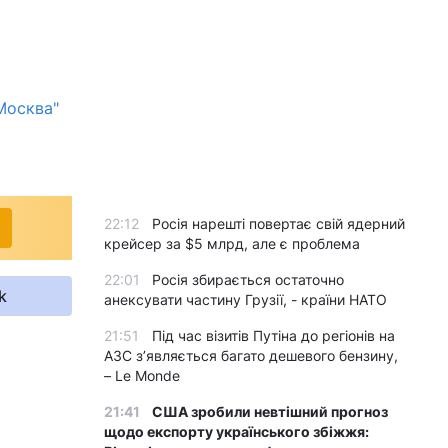
Москва"
22:12
Росія нарешті повертає свій ядерний
крейсер за $5 млрд, але є проблема
22:01
Росія збирається остаточно
k
анексувати частину Грузії, - країни НАТО
21:51
Під час візитів Путіна до регіонів на
АЗС з’являється багато дешевого бензину,
– Le Monde
21:41
США зробили невтішний прогноз
щодо експорту українського збіжжя: