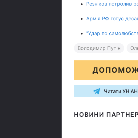
Резніков потролив р
Армія РФ готує деса
"Удар по самолюбств
Володимир Путін
Ол
ДОПОМОЖ
Читати УНІАН
НОВИНИ ПАРТНЕР