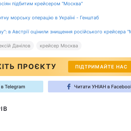
осіян підбитим крейсером "Москва"
нтну морську операцію в Україні - Генштаб
у": в Австрії оцінили знищення російського крейсера "
ексій Данілов
крейсер Москва
ІТЬ ПРОЄКТУ
ПІДТРИМАЙТЕ НАС
 в Telegram
Читати УНІАН в Faceboo
ІВ