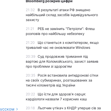
Bloomberg розкрив цифри
21:32
В результаті атаки РФ знищено
найбільший склад засобів індивідуального
захисту
21:21
РЕБ не замінить "Петріоти": Флеш
розповів про найбільшу небезпеку
21:20
Що станеться з комп’ютером, якщо
тривалий час не оновлювати Windows
20:39
Суд продовжив тримання під
вартою для Коломойського, захист заявив
про проблеми зі здоров'ям
20:35
Росія встановила антидронові сітки
на своїх субмаринах, розташованих за
тисячі кілометрів від України
20:22
Що їсти для здоров’я серця:
кардіологи назвали 7 корисних каш
20:18
Льотчик-утікач з КНДР уперше сів за
русском