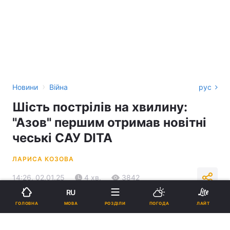
›
Новини
Війна
рус
Шість пострілів на хвилину:
"Азов" першим отримав новітні
чеські САУ DITA
ЛАРИСА КОЗОВА
14:26, 02.01.25
4 хв.
3842
RU
МОВА
ГОЛОВНА
РОЗДІЛИ
ПОГОДА
ЛАЙТ
Підпишіться на нас в Google