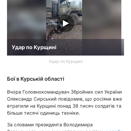
Лонгріди
Відео з Youtube
Статті
Інтерв'ю
Думки
Удар по Курщині
Архів
Вакансії
Удар по Курщині
Контакти
Бої в Курській області
Послуги
Вчора Головнокомандувач Збройних сил України
Олександр Сирський повідомив, що росіяни вже
втратили на Курщині понад 38 тисяч солдатів та
більше тисячі одиниць техніки.
За словами президента Володимира