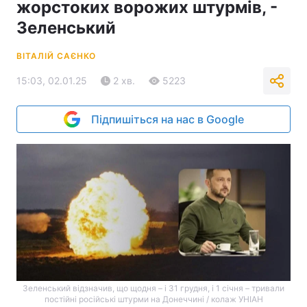
жорстоких ворожих штурмів, -
Зеленський
ВІТАЛІЙ САЄНКО
15:03, 02.01.25
2 хв.
5223
Підпишіться на нас в Google
Зеленський відзначив, що щодня – і 31 грудня, і 1 січня – тривали
постійні російські штурми на Донеччині / колаж УНІАН