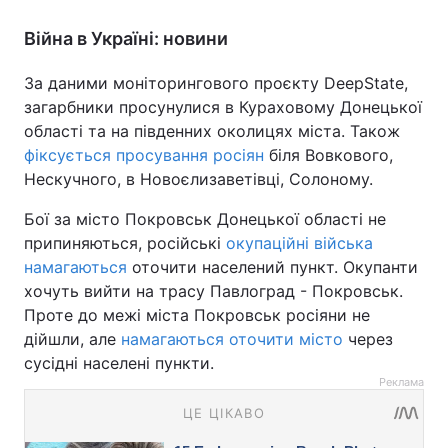
Війна в Україні: новини
За даними моніторингового проєкту DeepState,
загарбники просунулися в Кураховому Донецької
області та на південних околицях міста. Також
фіксується просування росіян
біля Вовкового,
Нескучного, в Новоєлизаветівці, Солоному.
Бої за місто Покровськ Донецької області не
припиняються, російські
окупаційні війська
намагаються
оточити населений пункт. Окупанти
хочуть вийти на трасу Павлоград - Покровськ.
Проте до межі міста Покровськ росіяни не
дійшли, але
намагаються оточити місто
через
сусідні населені пункти.
Реклама