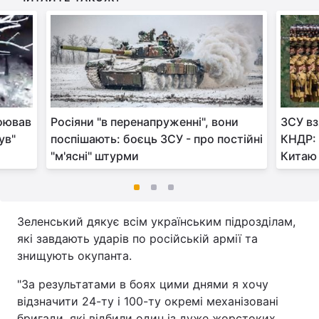
воював
Росіяни "в перенапруженні", вони
ЗСУ вз
ув"
поспішають: боєць ЗСУ - про постійні
КНДР: 
"м'ясні" штурми
Китаю
Зеленський дякує всім українським підрозділам,
які завдають ударів по російській армії та
знищують окупанта.
"За результатами в боях цими днями я хочу
відзначити 24-ту і 100-ту окремі механізовані
бригади, які відбили один із дуже жорстоких