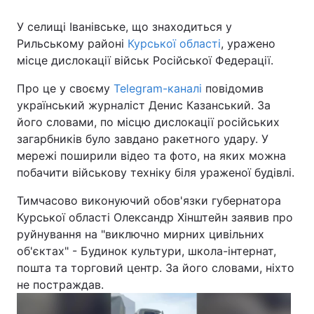
У селищі Іванівське, що знаходиться у
Рильському районі
Курської області
, уражено
місце дислокації військ Російської Федерації.
Головна
Війна
Про це у своєму
Telegram-каналі
повідомив
Україна
Політика
український журналіст Денис Казанський. За
його словами, по місцю дислокації російських
Економіка
Світ
загарбників було завдано ракетного удару. У
Спорт
Наука
мережі поширили відео та фото, на яких можна
побачити військову техніку біля ураженої будівлі.
Техно і зв'язок
Лайт
Тимчасово виконуючий обов'язки губернатора
Зброя
Інциденти
Курської області Олександр Хінштейн заявив про
руйнування на "виключно мирних цивільних
Здоров'я
Туризм
об'єктах" - Будинок культури, школа-інтернат,
пошта та торговий центр. За його словами, ніхто
Цікавинки
Погода
не постраждав.
Екологія
Регіони