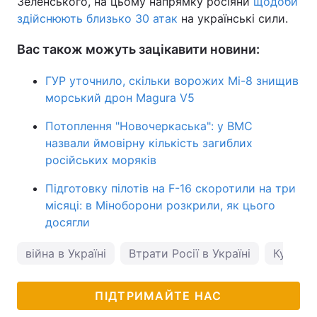
Зеленського, на цьому напрямку росіяни
щодоби
здійснюють близько 30 атак
на українські сили.
Тема оформлення
Вас також можуть зацікавити новини:
ГУР уточнило, скільки ворожих Мі-8 знищив
морський дрон Magura V5
Потоплення "Новочеркаська": у ВМС
назвали ймовірну кількість загиблих
російських моряків
Підготовку пілотів на F-16 скоротили на три
місяці: в Міноборони розкрили, як цього
досягли
війна в Україні
Втрати Росії в Україні
Курськ
ПІДТРИМАЙТЕ НАС