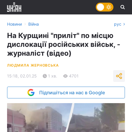
›
Новини
Війна
рус
На Курщині "приліт" по місцю
дислокації російських військ, -
журналіст (відео)
ЛЮДМИЛА ЖЕРНОВСЬКА
15:18, 02.01.25
1 хв.
4701
Підпишіться на нас в Google