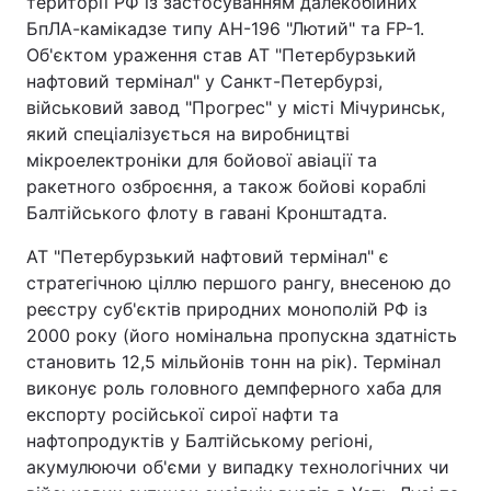
території РФ із застосуванням далекобійних
БпЛА-камікадзе типу АН-196 "Лютий" та FP-1.
Об'єктом ураження став АТ "Петербурзький
нафтовий термінал" у Санкт-Петербурзі,
військовий завод "Прогрес" у місті Мічуринськ,
який спеціалізується на виробництві
мікроелектроніки для бойової авіації та
ракетного озброєння, а також бойові кораблі
Балтійського флоту в гавані Кронштадта.
АТ "Петербурзький нафтовий термінал" є
стратегічною ціллю першого рангу, внесеною до
реєстру суб'єктів природних монополій РФ із
2000 року (його номінальна пропускна здатність
становить 12,5 мільйонів тонн на рік). Термінал
виконує роль головного демпферного хаба для
експорту російської сирої нафти та
нафтопродуктів у Балтійському регіоні,
акумулюючи об'єми у випадку технологічних чи