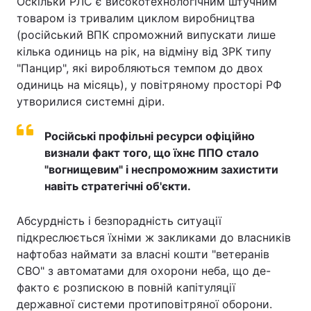
Оскільки РЛС є високотехнологічним штучним
товаром із тривалим циклом виробництва
(російський ВПК спроможний випускати лише
кілька одиниць на рік, на відміну від ЗРК типу
"Панцир", які виробляються темпом до двох
одиниць на місяць), у повітряному просторі РФ
утворилися системні діри.
Російські профільні ресурси офіційно
визнали факт того, що їхнє ППО стало
"вогнищевим" і неспроможним захистити
навіть стратегічні об'єкти.
Абсурдність і безпорадність ситуації
підкреслюється їхніми ж закликами до власників
нафтобаз наймати за власні кошти "ветеранів
СВО" з автоматами для охорони неба, що де-
факто є розпискою в повній капітуляції
державної системи протиповітряної оборони.