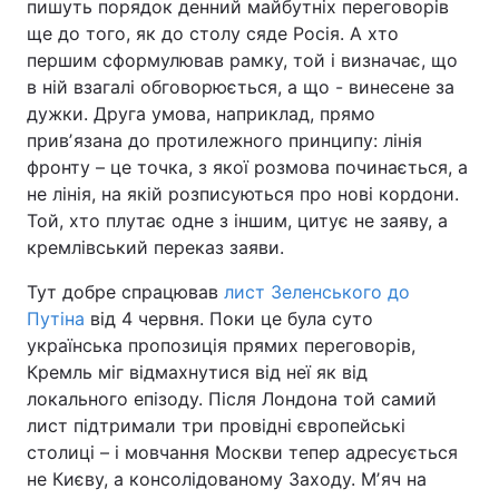
пишуть порядок денний майбутніх переговорів
ще до того, як до столу сяде Росія. А хто
Лонгріди
першим сформулював рамку, той і визначає, що
в ній взагалі обговорюється, а що - винесене за
Відео з Youtube
Статті
дужки. Друга умова, наприклад, прямо
привʼязана до протилежного принципу: лінія
Інтерв'ю
Думки
фронту – це точка, з якої розмова починається, а
не лінія, на якій розписуються про нові кордони.
Архів
Вакансії
Той, хто плутає одне з іншим, цитує не заяву, а
кремлівський переказ заяви.
Контакти
Тут добре спрацював
лист Зеленського до
Послуги
Путіна
від 4 червня. Поки це була суто
українська пропозиція прямих переговорів,
Кремль міг відмахнутися від неї як від
локального епізоду. Після Лондона той самий
лист підтримали три провідні європейські
столиці – і мовчання Москви тепер адресується
не Києву, а консолідованому Заходу. Мʼяч на