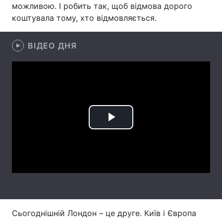
можливою. І робить так, щоб відмова дорого
коштувала тому, хто відмовляється.
Головна
Війна
ВІДЕО ДНЯ
Україна
Політика
Економіка
Світ
Спорт
Наука
Play
Техно і зв'язок
Лайт
Video
Зброя
Інциденти
Здоров'я
Туризм
Цікавинки
Погода
Сьогоднішній Лондон – це друге. Київ і Європа
Екологія
Регіони