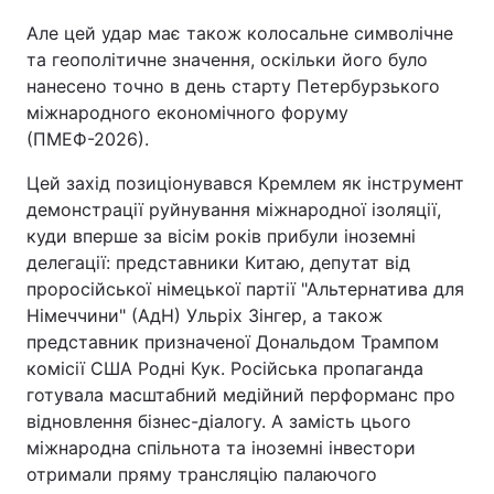
Але цей удар має також колосальне символічне
та геополітичне значення, оскільки його було
нанесено точно в день старту Петербурзького
міжнародного економічного форуму
(ПМЕФ-2026).
Цей захід позиціонувався Кремлем як інструмент
демонстрації руйнування міжнародної ізоляції,
куди вперше за вісім років прибули іноземні
делегації: представники Китаю, депутат від
проросійської німецької партії "Альтернатива для
Німеччини" (АдН) Ульріх Зінгер, а також
представник призначеної Дональдом Трампом
комісії США Родні Кук. Російська пропаганда
готувала масштабний медійний перформанс про
відновлення бізнес-діалогу. А замість цього
міжнародна спільнота та іноземні інвестори
отримали пряму трансляцію палаючого