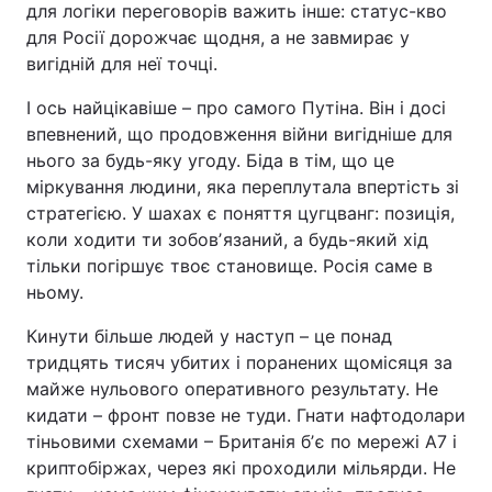
для логіки переговорів важить інше: статус-кво
для Росії дорожчає щодня, а не завмирає у
вигідній для неї точці.
І ось найцікавіше – про самого Путіна. Він і досі
впевнений, що продовження війни вигідніше для
нього за будь-яку угоду. Біда в тім, що це
міркування людини, яка переплутала впертість зі
стратегією. У шахах є поняття цугцванг: позиція,
коли ходити ти зобовʼязаний, а будь-який хід
тільки погіршує твоє становище. Росія саме в
ньому.
Кинути більше людей у наступ – це понад
тридцять тисяч убитих і поранених щомісяця за
майже нульового оперативного результату. Не
кидати – фронт повзе не туди. Гнати нафтодолари
тіньовими схемами – Британія бʼє по мережі A7 і
криптобіржах, через які проходили мільярди. Не