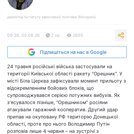
директор Інституту ефективної політики (Молдова)
09:38, 05.06.26
2 хв.
2655
Підпишіться на нас в Google
24 травня російські війська застосували на
території Київської області ракету "Орешник". У
місті Біла Церква зафіксували момент прильоту з
відокремленням бойових блоків, що
супроводжувався серією потужних вибухів. Як
з'ясувалося пізніше, "Орешником" росіяни
атакували гаражний кооператив. Другий удар
припав на окуповану РФ територію Донецької
області, проте про нього Володимир Путін
розповів лише 4 червня – на зустрічі з