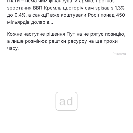
гнати – нема чим фінансувати армію, прогноз
зростання ВВП Кремль цьогоріч сам зрізав з 1,3%
до 0,4%, а санкції вже коштували Росії понад 450
мільярдів доларів…
Кожне наступне рішення Путіна не рятує позицію,
а лише розмінює рештки ресурсу на ще трохи
часу.
Реклама
ad