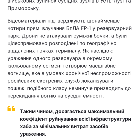
військових зупинок сусідніх вузлів в Усть-Лузі та
Приморську.
Відеоматеріали підтверджують щонайменше
чотири прямі влучання БпЛА FP-1 у резервуарний
парк. Дрони не атакували суміжні бочки, а були
цілеспрямовано розподілені по географічно
віддалених точках терміналу. Як наслідок:
ураження одного резервуара в окремому
ізольованому сегменті створює масштабне
вогнище, яке в умовах хронічної неспроможності
російських екстрених служб локалізувати
пожежі подібного класу неминуче призводить до
перекидання вогню на сусідні ємності.
Таким чином, досягається максимальний
коефіцієнт руйнування всієї інфраструктури
хаба за мінімальних витрат засобів
ураження.