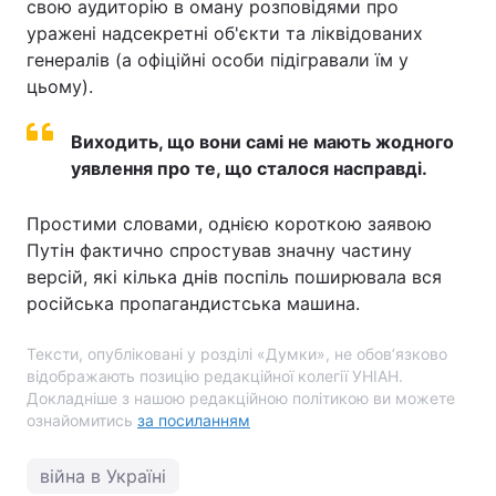
свою аудиторію в оману розповідями про
уражені надсекретні об'єкти та ліквідованих
генералів (а офіційні особи підігравали їм у
цьому).
Виходить, що вони самі не мають жодного
уявлення про те, що сталося насправді.
Простими словами, однією короткою заявою
Путін фактично спростував значну частину
версій, які кілька днів поспіль поширювала вся
російська пропагандистська машина.
Тексти, опубліковані у розділі «Думки», не обов’язково
відображають позицію редакційної колегії УНІАН.
Докладніше з нашою редакційною політикою ви можете
ознайомитись
за посиланням
війна в Україні