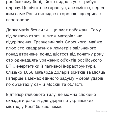
російському боці, і його видно з усіх трибун
одразу. Це нічого не гарантує, але змінює, перед
Тема оформлення
ким саме Росія виглядає стороною, що зриває
переговори.
Дипломатія без сили – це лист побажань. Тому
під заявою стоїть цілком матеріальне
підкріплення. Травневий звіт Сирського: майже
плюс сто квадратних кілометрів звільненого
понад втрачене, понад шістсот від початку року,
сто одинадцять уражених обʼєктів російського
ВПК, енергетики й паливної інфраструктури,
близько 1,058 мільярда доларів збитків за місяць.
І вперше в межах єдиного задуму – серія ударів
по обʼєктах у самій Москві та області.
Відтепер глибокого тилу, де можна спокійно
складати ракети для ударів по українських
містах, у Росії більше немає.
Реклама