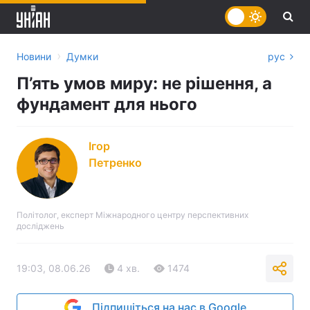
›
Новини
Думки
рус
П’ять умов миру: не рішення, а
фундамент для нього
Ігор
Петренко
Політолог, експерт Міжнародного центру перспективних
досліджень
19:03, 08.06.26
4 хв.
1474
Підпишіться на нас в Google