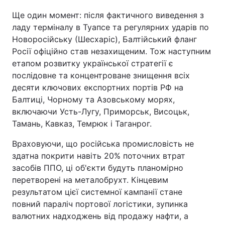
Ще один момент: після фактичного виведення з
ладу терміналу в Туапсе та регулярних ударів по
Новоросійську (Шесхаріс), Балтійський фланг
Росії офіційно став незахищеним. Тож наступним
етапом розвитку української стратегії є
послідовне та концентроване знищення всіх
десяти ключових експортних портів РФ на
Балтиці, Чорному та Азовському морях,
включаючи Усть-Лугу, Приморськ, Висоцьк,
Тамань, Кавказ, Темрюк і Таганрог.
Враховуючи, що російська промисловість не
здатна покрити навіть 20% поточних втрат
засобів ППО, ці об'єкти будуть планомірно
перетворені на металобрухт. Кінцевим
результатом цієї системної кампанії стане
повний параліч портової логістики, зупинка
валютних надходжень від продажу нафти, а