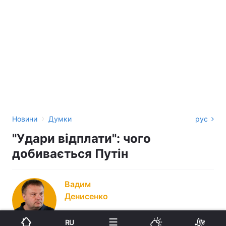
›
Новини
Думки
рус
"Удари відплати": чого
добивається Путін
Вадим
Денисенко
RU