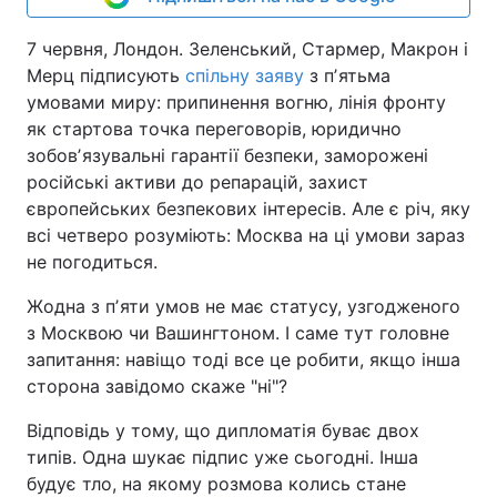
7 червня, Лондон. Зеленський, Стармер, Макрон і
Мерц підписують
спільну заяву
з пʼятьма
умовами миру: припинення вогню, лінія фронту
як стартова точка переговорів, юридично
зобовʼязувальні гарантії безпеки, заморожені
російські активи до репарацій, захист
європейських безпекових інтересів. Але є річ, яку
всі четверо розуміють: Москва на ці умови зараз
не погодиться.
Жодна з пʼяти умов не має статусу, узгодженого
з Москвою чи Вашингтоном. І саме тут головне
запитання: навіщо тоді все це робити, якщо інша
сторона завідомо скаже "ні"?
Відповідь у тому, що дипломатія буває двох
типів. Одна шукає підпис уже сьогодні. Інша
будує тло, на якому розмова колись стане