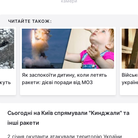
камери
ЧИТАЙТЕ ТАКОЖ:
Як заспокоїти дитину, коли летять
Військ
ажуть
ракети: дієві поради від МОЗ
україн
Сьогодні на Київ спрямували "Кинджали" та
інші ракети
2 січня окупанти атакували територію України