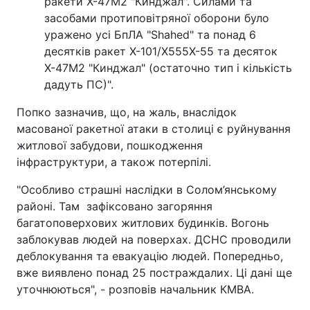
ракети Х-47М2 "Кинджал". Силами та
засобами протиповітряної оборони було
уражено усі БпЛА "Shahed" та понад 6
десятків ракет Х-101/Х555Х-55 та десяток
Х-47М2 "Кинджал" (остаточно тип і кількість
дадуть ПС)".
Попко зазначив, що, на жаль, внаслідок
масованої ракетної атаки в столиці є руйнування
житлової забудови, пошкодження
інфраструктури, а також потерпілі.
"Особливо страшні наслідки в Солом’янському
районі. Там зафіксовано загоряння
багатоповерхових житлових будинків. Вогонь
заблокував людей на поверхах. ДСНС проводили
деблокування та евакуацію людей. Попередньо,
вже виявлено понад 25 постраждалих. Ці дані ще
уточнюються", - розповів начальник КМВА.