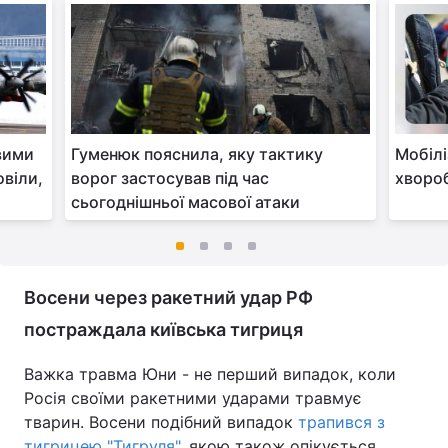
вими
Гуменюк пояснила, яку тактику
Мобілі
овіли,
ворог застосував під час
хворо
сьогоднішньої масової атаки
Восени через ракетний удар РФ
постраждала київська тигриця
Важка травма Юни - не перший випадок, коли
Росія своїми ракетними ударами травмує
тварин. Восени подібний випадок
трапився з
тигрицею "Тигруля"
, якою також опікується