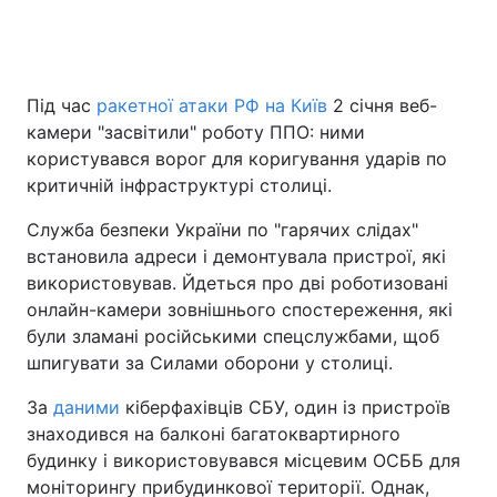
Головна
Війна
Під час
ракетної атаки РФ на Київ
2 січня веб-
камери "засвітили" роботу ППО: ними
Україна
Політика
користувався ворог для коригування ударів по
критичній інфраструктурі столиці.
Економіка
Світ
Служба безпеки України по "гарячих слідах"
Спорт
Наука
встановила адреси і демонтувала пристрої, які
використовував. Йдеться про дві роботизовані
Техно і зв'язок
Лайт
онлайн-камери зовнішнього спостереження, які
були зламані російськими спецслужбами, щоб
Зброя
Інциденти
шпигувати за Силами оборони у столиці.
Здоров'я
Туризм
За
даними
кіберфахівців СБУ, один із пристроїв
знаходився на балконі багатоквартирного
Цікавинки
Погода
будинку і використовувався місцевим ОСББ для
моніторингу прибудинкової території. Однак,
Екологія
Регіони