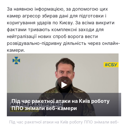
За наявною інформацією, за допомогою цих
Тема оформлення
камер агресор збирав дані для підготовки і
коригування ударів по Києву. За всіма викрити
фактами тривають комплексні заходи для
нейтралізації нових спроб ворога вести
розвідувально-підривну діяльність через онлайн-
камери.
Під час ракетної атаки на Київ роботу
ППО знімали веб-камери
Під час ракетної атаки на Київ роботу ППО знімали веб-