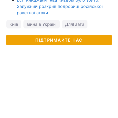
Всі "Кинджали" над Києвом було збито:
Залужний розкрив подробиці російської
ракетної атаки
Київ
війна в Україні
ДляГааги
ПІДТРИМАЙТЕ НАС