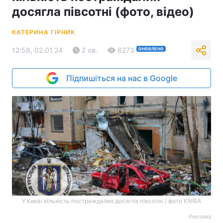
досягла півсотні (фото, відео)
КАТЕРИНА ГІРНИК
12:58, 02.01.24
2 хв.
6273
ОНОВЛЕНО
Підпишіться на нас в Google
У Києві кількість постраждалих досягла півсотні / фото КМВА
Реклама