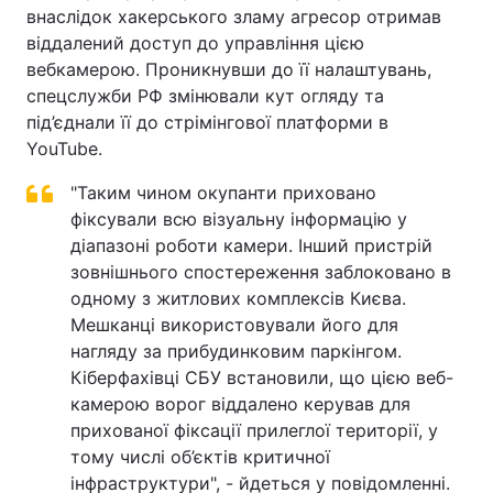
внаслідок хакерського зламу агресор отримав
Лонгріди
віддалений доступ до управління цією
вебкамерою. Проникнувши до її налаштувань,
спецслужби РФ змінювали кут огляду та
Відео з Youtube
Статті
під’єднали її до стрімінгової платформи в
YouTube.
Інтерв'ю
Думки
"Таким чином окупанти приховано
Архів
Вакансії
фіксували всю візуальну інформацію у
діапазоні роботи камери. Інший пристрій
Контакти
зовнішнього спостереження заблоковано в
Послуги
одному з житлових комплексів Києва.
Мешканці використовували його для
нагляду за прибудинковим паркінгом.
Кіберфахівці СБУ встановили, що цією веб-
камерою ворог віддалено керував для
прихованої фіксації прилеглої території, у
тому числі об’єктів критичної
інфраструктури", - йдеться у повідомленні.