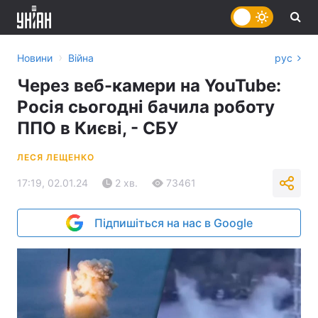
›
Новини
Війна
рус
Через веб-камери на YouTube:
Росія сьогодні бачила роботу
ППО в Києві, - СБУ
ЛЕСЯ ЛЕЩЕНКО
17:19, 02.01.24
2 хв.
73461
Підпишіться на нас в Google