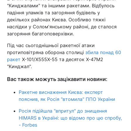
"Кинджалами" та іншими ракетами. Відбулось
падіння уламків та загоряння будівель у
декількох районах Києва. Особливо тяжкі
наслідки у Солом'янському районі, де сталося
загоряння багатоповерхівки.
Під час сьогоднішньої ракетної атаки
протиповітряна оборона столиці
збила понад 60
ракет
Х-101/Х555Х-55 та десяток Х-47М2
"Кинджал".
Вас також можуть зацікавити новини:
Ракетне виснаження Києва: експерт
пояснив, як Росія "втомила" ППО України
Росія підійшла "впритул" до знищення
HIMARS в Україні: що відомо про цю спробу,
- Forbes