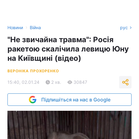
›
Новини
Війна
рус
"Не звичайна травма": Росія
ракетою скалічила левицю Юну
на Київщині (відео)
ВЕРОНІКА ПРОХОРЕНКО
15:40, 02.01.24
2 хв.
30847
Підпишіться на нас в Google