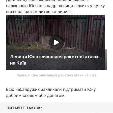
наляканою Юною: в кадрі левиця лежить у кутку
вольєра, важко дихає та ричить.
Левиця Юна злякалася ракетної атаки
на Київ
Левиця Юна злякалася ракетної атаки на Київ
Всіх небайдужих закликали підтримати Юну
добрим словом або донатом.
ЧИТАЙТЕ ТАКОЖ: