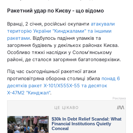
Ракетний удар по Києву - що відомо
Вранці, 2 січня, російські окупанти
атакували
територію України "Кинджалами" та іншими
ракетами
. Відбулось падіння уламків та
загоряння будівель у декількох районах Києва.
Особливо тяжкі наслідки у Солом'янському
районі, де сталося загоряння багатоповерхівки.
Під час сьогоднішньої ракетної атаки
протиповітряна оборона столиці збила
понад 6
десятків ракет Х-101/Х555Х-55 та десяток
Х-47М2 "Кинджал"
.
Реклама