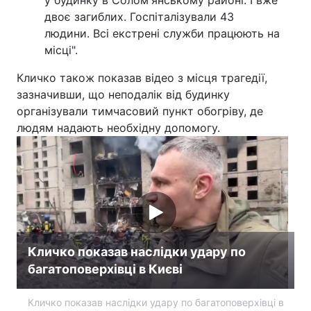
двоє загиблих. Госпіталізували 43
людини. Всі екстрені служби працюють на
місці".
Кличко також показав відео з місця трагедії,
зазначивши, що неподалік від будинку
організували тимчасовий пункт обогріву, де
людям надають необхідну допомогу.
Кличко показав наслідки удару по
багатоповерхівці в Києві
Кличко показав наслідки удару по багатоповерхівці в