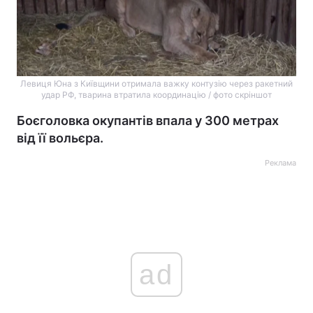
Левиця Юна з Київщини отримала важку контузію через ракетний
удар РФ, тварина втратила координацію / фото скріншот
Боєголовка окупантів впала у 300 метрах
від її вольєра.
Реклама
ad