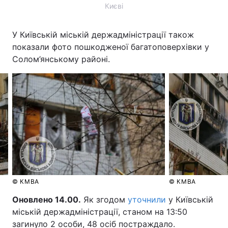
Києві
У Київській міській держадміністрації також
показали фото пошкодженої багатоповерхівки у
Солом’янському районі.
© КМВА
© КМВА
Оновлено 14.00.
Як згодом
уточнили
у Київській
міській держадміністрації, станом на 13:50
загинуло 2 особи, 48 осіб постраждало.