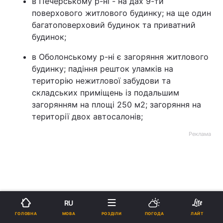
в Печерському р-ні - на дах 9-ти
поверхового житлового будинку; на ще один
багатоповерховий будинок та приватний
будинок;
в Оболонському р-ні є загоряння житлового
будинку; падіння решток уламків на
територію нежитлової забудови та
складських приміщень із подальшим
загорянням на площі 250 м2; загоряння на
території двох автосалонів;
Реклама
RU
ad
МОВА
ГОЛОВНА
РОЗДІЛИ
ПОГОДА
ЛАЙТ