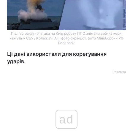
Під час ракетної атаки на Київ роботу ППО знімали веб-камери,
кажуть у СБУ / Колаж УНІАН, фото скріншот, фото Міноборони РФ
Facebook
Ці дані використали для корегування
ударів.
Реклама
ad