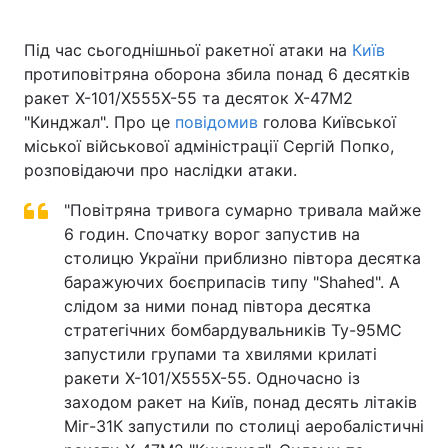
Під час сьогоднішньої ракетної атаки на
Київ
протиповітряна оборона збила понад 6 десятків
ракет Х-101/Х555Х-55 та десяток Х-47М2
"Кинджал". Про це
повідомив
голова Київської
міської військової адміністрації Сергій Попко,
розповідаючи про наслідки атаки.
"Повітряна тривога сумарно тривала майже
6 годин. Спочатку ворог запустив на
столицю України приблизно півтора десятка
баражуючих боєприпасів типу "Shahed". А
слідом за ними понад півтора десятка
стратегічних бомбардувальників Ту-95МС
запустили групами та хвилями крилаті
ракети Х-101/Х555Х-55. Одночасно із
заходом ракет на Київ, понад десять літаків
Міг-31К запустили по столиці аеробалістичні