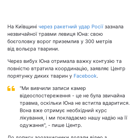
На Київщині
через ракетний удар Росії
зазнала
незвичайної травми левиця Юна: свою
боєголовку ворог приземлив у 300 метрів
від вольєра тварини.
Через вибух Юна отримала важку контузію та
повністю втратила координацію, заявляє Центр
порятунку диких тварин у
Facebook
.
"Ми вивчили записи камер
відеоспостереження - це не була звичайна
травма, оскільки Юна не встигла вдаритися.
Вона вже отримує необхідний курс
лікування, і ми покладаємо нашу надію на її
одужання", - пише Центр.
До допису зоозахисники додали відео з