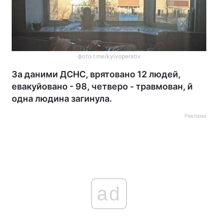
фото t.me/kyivoperativ
За даними ДСНС, врятовано 12 людей,
евакуйовано - 98, четверо - травмован, й
одна людина загинула.
Реклама
ad