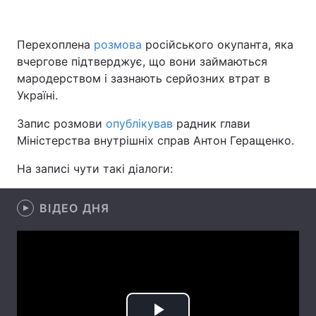
Перехоплена
розмова
російського окупанта, яка
вчергове підтверджує, що вони займаються
Головна
Війна
мародерством і зазнають серйозних втрат в
Україна
Політика
Україні.
Запис розмови
Економіка
опублікував
Світ
радник глави
Міністерства внутрішніх справ Антон Геращенко.
Спорт
Наука
На записі чути такі діалоги:
Техно і зв'язок
Лайт
ВІДЕО ДНЯ
Зброя
Інциденти
Здоров'я
Туризм
Цікавинки
Погода
Екологія
Регіони