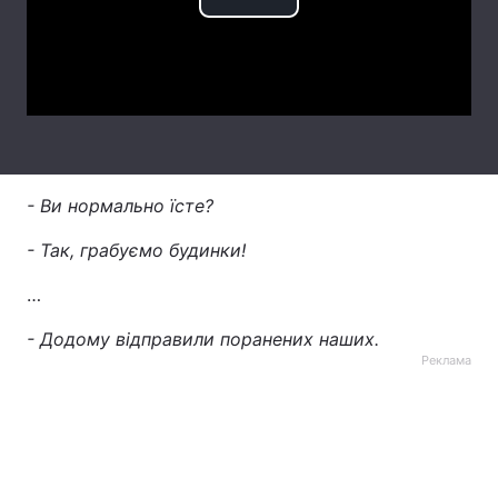
Play
Лонгріди
Video
Відео з Youtube
Статті
Інтерв'ю
Думки
Архів
Вакансії
- Ви нормально їсте?
- Так, грабуємо будинки!
Контакти
…
Послуги
- Додому відправили поранених наших.
Реклама