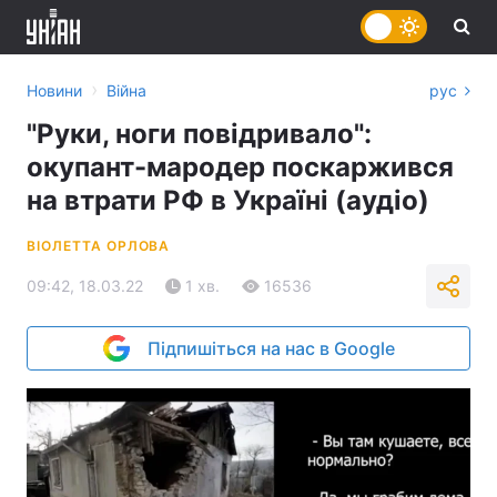
›
Новини
Війна
рус
"Руки, ноги повідривало":
окупант-мародер поскаржився
на втрати РФ в Україні (аудіо)
ВІОЛЕТТА ОРЛОВА
09:42, 18.03.22
1 хв.
16536
Підпишіться на нас в Google