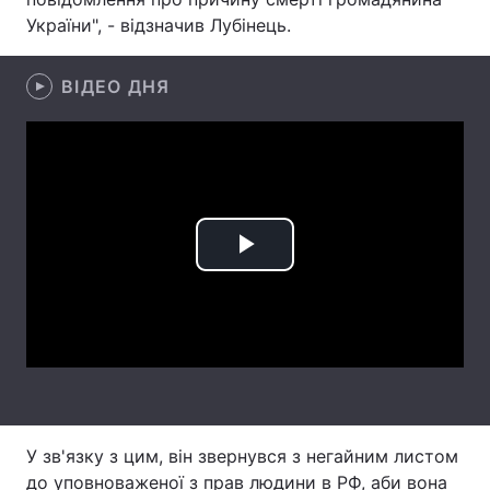
України", - відзначив Лубінець.
Лонгріди
ВІДЕО ДНЯ
Відео з Youtube
Статті
Інтерв'ю
Думки
Архів
Вакансії
Контакти
Play
Послуги
Video
У зв'язку з цим, він звернувся з негайним листом
до уповноваженої з прав людини в РФ, аби вона