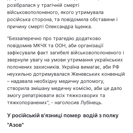
розібралася у трагічній смерті
Тема оформлення
військовополоненого, якого утримувала
російська сторона, та повідомила обставини і
причину смерті Олександра Іщенка.
"Беззаперечно про трагедію додатково
повідомив МКЧХ та ООН, аби організації
зафіксували факт загибелі військовополоненого і
звернули увагу на умови утримання українських
полонених захисників. Україна вимагає, аби РФ
неухильно дотримувалася Женевських конвенцій
– надавала необхідну медичну допомогу,
створила змішану медичну комісію, аби це дало
змогу репатріювати всіх тяжкохворих та
тяжкопоранених", - наголосив Лубінець.
У російській в'язниці помер водій з полку
"Азов"