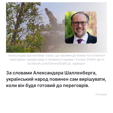
Александер Шалленберг каже, що заклики до Києва поступитися
територією заради миру є неприпустимими / Колаж УНІАН, фото
facebook.com/GeneralStaff.ua, скріншот
За словами Александера Шалленберга,
український народ повинен сам вирішувати,
коли він буде готовий до переговрів.
Реклама