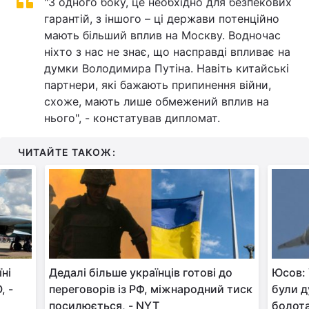
"З одного боку, це необхідно для безпекових
гарантій, з іншого – ці держави потенційно
мають більший вплив на Москву. Водночас
ніхто з нас не знає, що насправді впливає на
думки Володимира Путіна. Навіть китайські
партнери, які бажають припинення війни,
схоже, мають лише обмежений вплив на
нього", - констатував дипломат.
ЧИТАЙТЕ ТАКОЖ:
їні
Дедалі більше українців готові до
Юсов:
, -
переговорів із РФ, міжнародний тиск
були д
посилюється, - NYT
болота