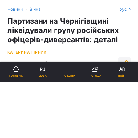
›
Новини
Війна
рус
Партизани на Чернігівщині
ліквідували групу російських
офіцерів-диверсантів: деталі
КАТЕРИНА ГІРНИК
16:20, 31.07.24
2 хв.
12838
RU
МОВА
ГОЛОВНА
РОЗДІЛИ
ПОГОДА
ЛАЙТ
Підпишіться на нас в Google