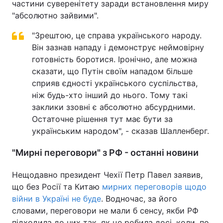
частини суверенітету заради встановлення миру
"абсолютно зайвими".
"Зрештою, це справа українського народу.
Він зазнав нападу і демонструє неймовірну
готовність боротися. Іронічно, але можна
сказати, що Путін своїм нападом більше
сприяв єдності українського суспільства,
ніж будь-хто інший до нього. Тому такі
заклики ззовні є абсолютно абсурдними.
Остаточне рішення тут має бути за
українським народом", - сказав Шалленберг.
"Мирні переговори" з РФ - останні новини
Нещодавно президент Чехії Петр Павел заявив,
що без Росії та Китаю
мирних переговорів щодо
війни в Україні не буде
. Водночас, за його
словами, переговори не мали б сенсу, якби РФ
підходила до них так, як це робила досі, коли, по