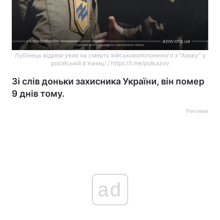
Лубінець відреагував на смерть військовополоненого з "Азову" у
російській в'язниці / https://t.me/polkazov
Зі слів доньки захисника України, він помер
9 днів тому.
Реклама
ad