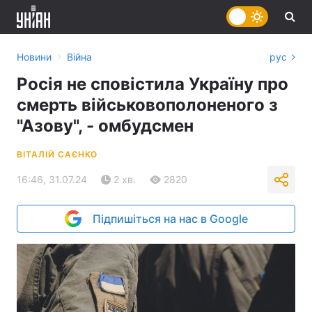
›
Новини
Війна
рус
Росія не сповістила Україну про
смерть військовополоненого з
"Азову", - омбудсмен
ВІТАЛІЙ САЄНКО
16:46, 31.07.24
2 хв.
2820
Підпишіться на нас в Google