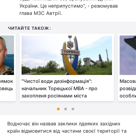
України. Це неприпустимо", - резюмував
глава МЗС Автрії.
ЧИТАЙТЕ ТАКОЖ:
рямок
"Чистої води дезінформація":
Масова
овець
начальник Торецької МВА - про
розвід
захопленя росіянами міста
особл
Водночас він назвав заклики лдеяких західних
країн відмовитися від частини своєї території та