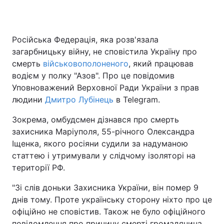
Російська Федерація, яка розв'язала
Головна
Війна
загарбницьку війну, не сповістила Україну про
смерть
військовополоненого
, який працював
Україна
Політика
водієм у полку "Азов". Про це повідомив
Уповноважений Верховної Ради України з прав
Економіка
Світ
людини
Дмитро Лубінець
в Telegram.
Спорт
Наука
Зокрема, омбудсмен дізнався про смерть
захисника Маріуполя, 55-річного Олександра
Техно і зв'язок
Лайт
Іщенка, якого росіяни судили за надуманою
Зброя
Інциденти
статтею і утримували у слідчому ізоляторі на
території РФ.
Здоров'я
Туризм
"Зі слів доньки Захисника України, він помер 9
Цікавинки
Погода
днів тому. Проте українську сторону ніхто про це
офіційно не сповістив. Також не було офіційного
Екологія
Регіони
повідомлення про причину смерті громадянина