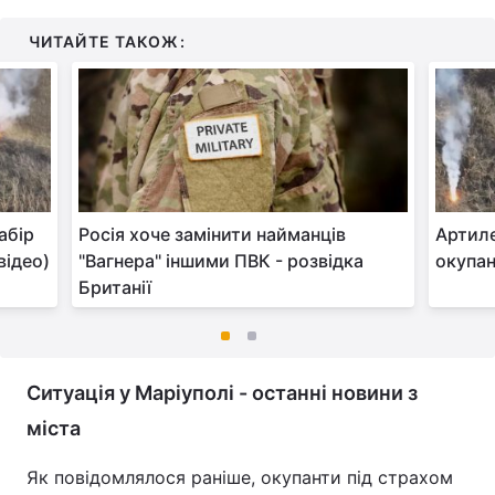
ЧИТАЙТЕ ТАКОЖ:
абір
Росія хоче замінити найманців
Артиле
відео)
"Вагнера" іншими ПВК - розвідка
окупан
Британії
Ситуація у Маріуполі - останні новини з
міста
Як повідомлялося раніше, окупанти під страхом