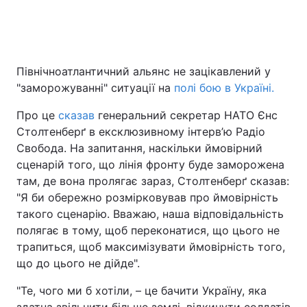
Головна
Війна
Північноатлантичний альянс не зацікавлений у
"заморожуванні" ситуації на
полі бою в Україні.
Україна
Політика
Про це
сказав
генеральний секретар НАТО Єнс
Економіка
Світ
Столтенберґ в ексклюзивному інтерв’ю Радіо
Свобода. На запитання, наскільки ймовірний
Спорт
Наука
сценарій того, що лінія фронту буде заморожена
Техно і зв'язок
Лайт
там, де вона пролягає зараз, Столтенберґ сказав:
"Я би обережно розмірковував про ймовірність
Зброя
Інциденти
такого сценарію. Вважаю, наша відповідальність
полягає в тому, щоб переконатися, що цього не
Здоров'я
Туризм
трапиться, щоб максимізувати ймовірність того,
що до цього не дійде".
Цікавинки
Погода
"Те, чого ми б хотіли, – це бачити Україну, яка
Екологія
Регіони