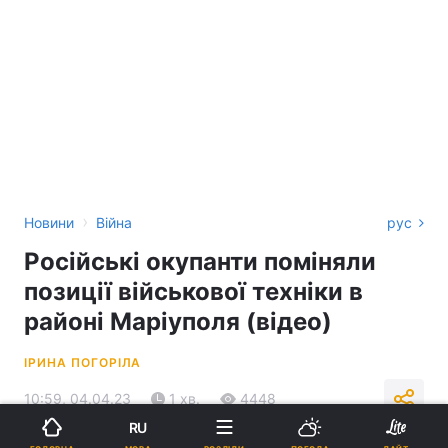
›
Новини
Війна
рус
Російські окупанти поміняли
позиції військової техніки в
районі Маріуполя (відео)
ІРИНА ПОГОРІЛА
10:59, 04.04.23
1 хв.
4448
RU