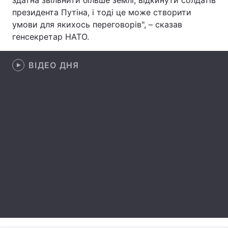
здатна звільнити більше землі, відкинути солдатів
президента Путіна, і тоді це може створити
Лонгріди
умови для якихось переговорів", – сказав
генсекретар НАТО.
Відео з Youtube
Статті
ВІДЕО ДНЯ
Інтерв'ю
Думки
Архів
Вакансії
Контакти
Послуги