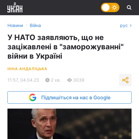
›
Новини
Війна
рус
У НАТО заявляють, що не
зацікавлені в "заморожуванні"
війни в Україні
ІННА АНДАЛІЦЬКА
11:57, 04.04.23
2 хв.
3039
Підпишіться на нас в Google