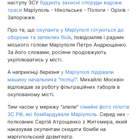
наступу ЗСУ
будують захисні споруди вздовж
траси
Маріуполь - Нікольське - Пологи - Оріхів -
Запоріжжя.
Про те, що
окупанти у Маріуполі готуються до
оборони та запеклих боїв
, повідомляв і радник
міського голови Маріуполя Петро Андрющенко.
За його словами, росіяни продовжують
укріплюватись у місті.
А наприкінці березня
у Маріуполі підірвали
машину начальника "поліції"
. Михайло Москвін
відповідав за роботу фільтраційних таборів в
окупованому місті.
Тим часом у мережу "злили"
сімейні фото пілотів
ЗС РФ, які бомбардували Маріуполь
. Серед них -
полковник Сергій Атрощенко з Житомира, який
наказував окупантам скидати бомби на
маріупольский драмтеатр.