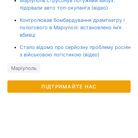
Маріуполь струсонув потужний вибух:
підірвали авто топ-окупанта (відео)
Контролював бомбардування драмтеатру і
пологового в Маріуполі: встановлено ім’я
вбивці
Стало відомо про серйозну проблему росіян
з військовою логістикою (відео)
Маріуполь
ПІДТРИМАЙТЕ НАС