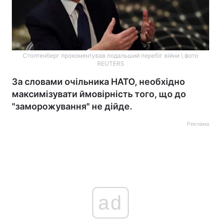
Столтенберг прокоментував подальший перебіг війни \ фото
REUTERS
За словами очільника НАТО, необхідно
максимізувати ймовірність того, що до
"заморожування" не дійде.
Реклама
ad