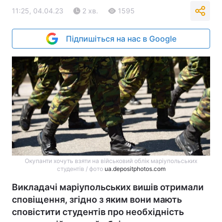
11:25, 04.04.23
2 хв.
1595
Підпишіться на нас в Google
Окупанти хочуть взяти на військовий облік маріупольських
студентів / фото
ua.depositphotos.com
Викладачі маріупольських вишів отримали
сповіщення, згідно з яким вони мають
сповістити студентів про необхідність