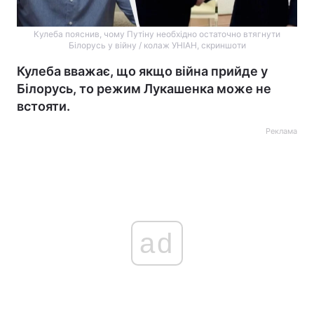
Кулеба пояснив, чому Путіну необхідно остаточно втягнути
Білорусь у війну / колаж УНІАН, скриншоти
Кулеба вважає, що якщо війна прийде у
Білорусь, то режим Лукашенка може не
встояти.
Реклама
ad