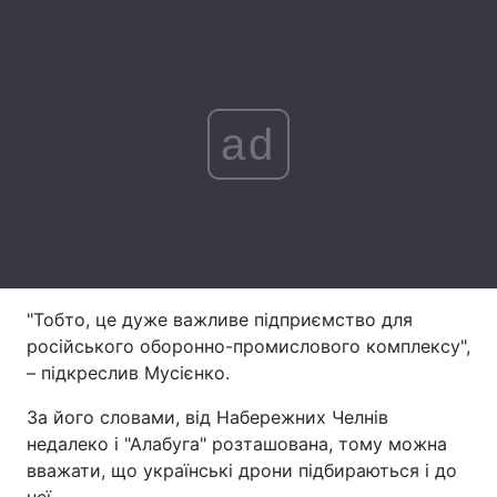
Лонгріди
Відео з Youtube
Статті
ad
Інтерв'ю
Думки
Архів
Вакансії
Контакти
Послуги
"Тобто, це дуже важливе підприємство для
російського оборонно-промислового комплексу",
– підкреслив Мусієнко.
За його словами, від Набережних Челнів
недалеко і "Алабуга" розташована, тому можна
вважати, що українські дрони підбираються і до