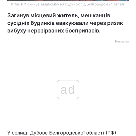
ЛІтак РФ скинув авіабомбу на будинок під Бєлгородом / "Пепел"
Загинув місцевий житель, мешканців
сусідніх будинків евакуювали через ризик
вибуху нерозірваних боєприпасів.
Реклама
ad
У селищі Дубове Бєлгородської області (РФ)