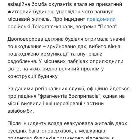
авіаційна бомба окупантів впала на приватний
житловий будинок, унаслідок чого загинув
місцевий житель. Про інцидент
повідомили
російські Telegram-канали, зокрема "Пепел".
Двоповерхова цегляна будівля отримала значні
пошкодження – зруйновано дах, вибито вікна,
пошкоджено комунікації та внутрішнє
оздоблення. У місцевих пабліках оприлюднили
фото, на яких видно великий пролом у
конструкції будинку.
За даними регіональних служб, офіційно йдеться
про падіння "фрагментів боєприпасів", однак на
місці виявили інші нерозірвані частини
авіабомби.
Після інциденту влада евакуювала жителів двох
сусідніх багатоповерхівок, а мешканців
прилеглих будинків тимчасово відселили з