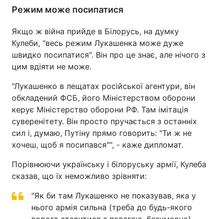
Режим може посипатися
Якщо ж війна прийде в Білорусь, на думку
Кулеби, "весь режим Лукашенка може дуже
швидко посипатися". Він про це знає, але нічого з
цим вдіяти не може.
"Лукашенко в лещатах російської агентури, він
обкладений ФСБ, його Міністерством оборони
керує Міністерство оборони РФ. Там імітація
суверенітету. Він просто пручається з останніх
сил і, думаю, Путіну прямо говорить: "Ти ж не
хочеш, щоб я посипався"", - каже дипломат.
Порівнюючи українську і білоруську армії, Кулеба
сказав, що їх неможливо зрівняти:
"Як би там Лукашенко не показував, яка у
нього армія сильна (треба до будь-якого