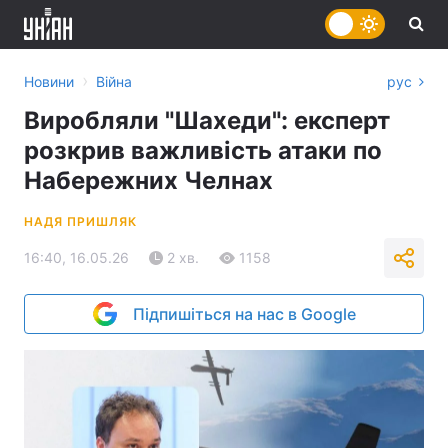
›
Новини
Війна
рус
Виробляли "Шахеди": експерт
розкрив важливість атаки по
Набережних Челнах
НАДЯ ПРИШЛЯК
16:40, 16.05.26
2 хв.
1158
Підпишіться на нас в Google