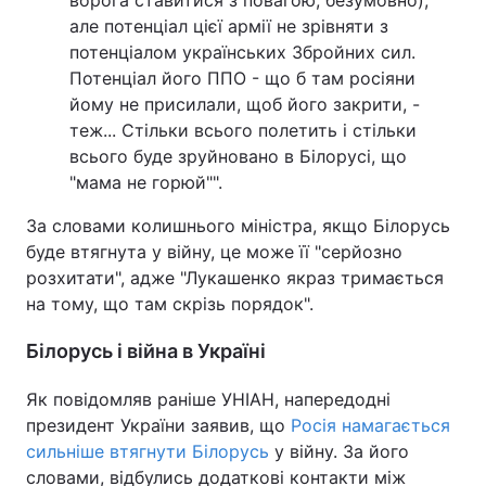
ворога ставитися з повагою, безумовно),
але потенціал цієї армії не зрівняти з
потенціалом українських Збройних сил.
Потенціал його ППО - що б там росіяни
йому не присилали, щоб його закрити, -
теж... Стільки всього полетить і стільки
всього буде зруйновано в Білорусі, що
"мама не горюй"".
За словами колишнього міністра, якщо Білорусь
буде втягнута у війну, це може її "серйозно
розхитати", адже "Лукашенко якраз тримається
на тому, що там скрізь порядок".
Білорусь і війна в Україні
Як повідомляв раніше УНІАН, напередодні
президент України заявив, що
Росія намагається
сильніше втягнути Білорусь
у війну. За його
словами, відбулись додаткові контакти між