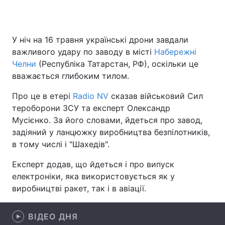
У ніч на 16 травня українські дрони завдали
Головна
Війна
важливого удару по заводу в місті
Набережні
Челни
(Республіка Татарстан, РФ), оскільки це
Україна
Політика
вважається глибоким тилом.
Економіка
Світ
Про це в етері
Radio NV
сказав військовий Сил
тероборони ЗСУ та експерт Олександр
Спорт
Наука
Мусієнко. За його словами, йдеться про завод,
задіяний у ланцюжку виробництва безпілотників,
Техно і зв'язок
Лайт
в тому числі і "Шахедів".
Зброя
Інциденти
Експерт додав, що йдеться і про випуск
електроніки, яка використовується як у
Здоров'я
Туризм
виробництві ракет, так і в авіації.
Цікавинки
Погода
ВІДЕО ДНЯ
Екологія
Регіони