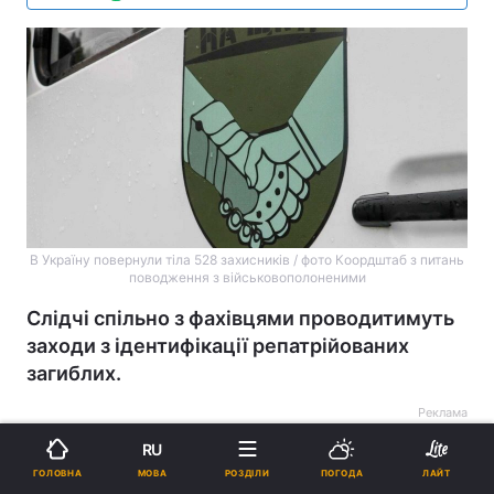
В Україну повернули тіла 528 захисників / фото Коордштаб з питань
поводження з військовополоненими
Слідчі спільно з фахівцями проводитимуть
заходи з ідентифікації репатрійованих
загиблих.
Реклама
RU
МОВА
ГОЛОВНА
РОЗДІЛИ
ПОГОДА
ЛАЙТ