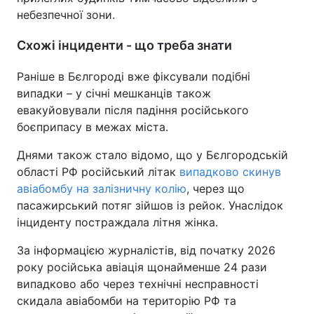
небезпечної зони.
Схожі інциденти - що треба знати
Раніше в Бєлгороді вже фіксували подібні
випадки – у січні мешканців також
евакуйовували після падіння російського
боєприпасу в межах міста.
Днями також стало відомо, що у Бєлгородській
області РФ російський літак
випадково скинув
авіабомбу на залізничну колію
, через що
пасажирський потяг зійшов із рейок. Унаслідок
інциденту постраждала літня жінка.
За інформацією журналістів, від початку 2026
року російська авіація щонайменше 24 рази
випадково або через технічні несправності
скидала авіабомби на територію РФ та