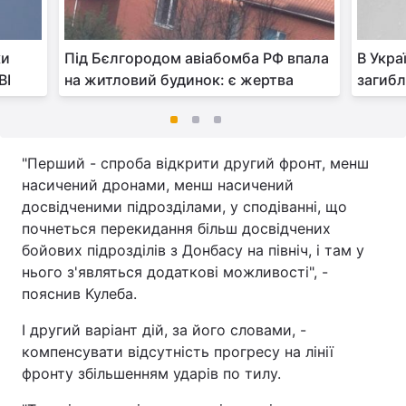
ки
Під Бєлгородом авіабомба РФ впала
В Укра
BI
на житловий будинок: є жертва
загибл
"Перший - спроба відкрити другий фронт, менш
насичений дронами, менш насичений
досвідченими підрозділами, у сподіванні, що
почнеться перекидання більш досвідчених
бойових підрозділів з Донбасу на північ, і там у
нього з'являться додаткові можливості", -
пояснив Кулеба.
І другий варіант дій, за його словами, -
компенсувати відсутність прогресу на лінії
фронту збільшенням ударів по тилу.