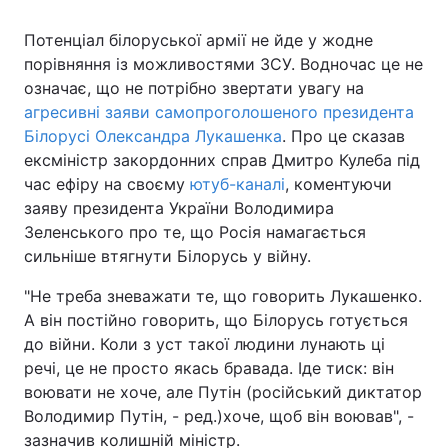
Потенціал білоруської армії не йде у жодне
порівняння із можливостями ЗСУ. Водночас це не
означає, що не потрібно звертати увагу на
агресивні заяви самопроголошеного президента
Білорусі Олександра Лукашенка
. Про це сказав
ексміністр закордонних справ Дмитро Кулеба під
час ефіру на своєму
ютуб-каналі
, коментуючи
заяву президента України Володимира
Зеленського про те, що Росія намагається
сильніше втягнути Білорусь у війну.
"Не треба зневажати те, що говорить Лукашенко.
А він постійно говорить, що Білорусь готується
до війни. Коли з уст такої людини лунають ці
речі, це не просто якась бравада. Іде тиск: він
воювати не хоче, але Путін (російський диктатор
Володимир Путін, - ред.)хоче, щоб він воював", -
зазначив колишній міністр.