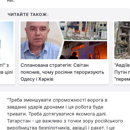
неї.
Тема оформлення
ЧИТАЙТЕ ТАКОЖ:
і" з
Спланована стратегія: Світан
"Авдії
в цілі
пояснив, чому росіяни тероризують
Путін 
Одесу і Харків
"перем
"Треба зменшувати спроможності ворога в
завданні ударів дронами і ця робота буде
тривати. Треба дотягуватися якомога далі.
Татарстан - це важливо з точки зору російського
виробництва безпілотників, авіації і ракет. І це