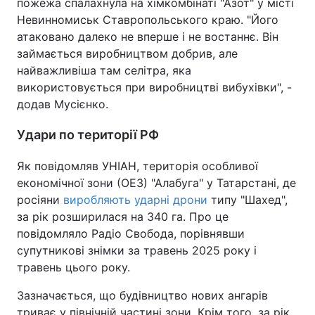
пожежа спалахнула на хімкомбінаті "Азот" у місті
Невинномиськ Ставропольського краю. "Його
атаковано далеко не вперше і не востаннє. Він
займається виробництвом добрив, але
найважливіша там селітра, яка
використовується при виробництві вибухівки", -
додав Мусієнко.
Удари по території РФ
Як повідомляв УНІАН, територія особливої
економічної зони (ОЕЗ) "Алабуга" у Татарстані, де
росіяни
виробляють ударні дрони
типу "Шахед",
за рік розширилася на 340 га. Про це
повідомляло Радіо Свобода, порівнявши
супутникові знімки за травень 2025 року і
травень цього року.
Зазначається, що будівництво нових ангарів
триває у північній частині зони. Крім того, за рік