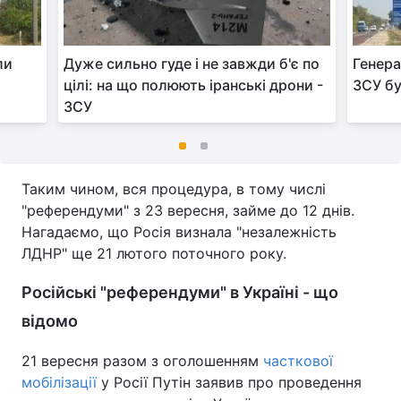
ли
Дуже сильно гуде і не завжди б'є по
Генера
цілі: на що полюють іранські дрони -
ЗСУ бу
ЗСУ
Таким чином, вся процедура, в тому числі
"референдуми" з 23 вересня, займе до 12 днів.
Нагадаємо, що Росія визнала "незалежність
ЛДНР" ще 21 лютого поточного року.
Російські "референдуми" в Україні - що
відомо
21 вересня разом з оголошенням
часткової
мобілізації
у Росії Путін заявив про проведення