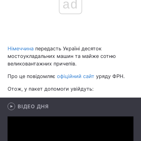
ad
Головна
Війна
Україна
Політика
Німеччина
передасть Україні десяток
Економіка
Світ
мостоукладальних машин та майже сотню
великовантажних причепів.
Спорт
Наука
Про це повідомляє
офіційний сайт
уряду ФРН.
Техно і зв'язок
Лайт
Отож, у пакет допомоги увійдуть:
Зброя
Інциденти
ВІДЕО ДНЯ
Здоров'я
Туризм
Цікавинки
Погода
Екологія
Регіони