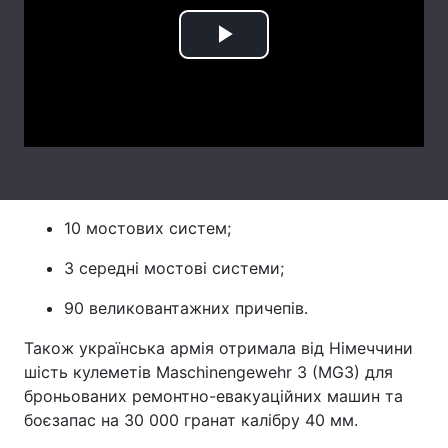
Лонгріди
Play
Відео з Youtube
Статті
Video
Інтерв'ю
Думки
Архів
Вакансії
Контакти
10 мостових систем;
3 середні мостові системи;
Послуги
90 великовантажних причепів.
Також українська армія отримала від Німеччини
шість кулеметів Maschinengewehr 3 (MG3) для
броньованих ремонтно-евакуаційних машин та
боєзапас на 30 000 гранат калібру 40 мм.