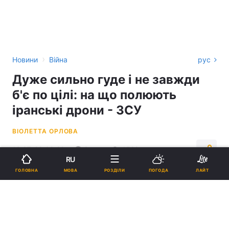
›
Новини
Війна
рус
Дуже сильно гуде і не завжди
б'є по цілі: на що полюють
іранські дрони - ЗСУ
ВІОЛЕТТА ОРЛОВА
13:37, 28.09.22
3 хв.
4529
RU
МОВА
ГОЛОВНА
РОЗДІЛИ
ПОГОДА
ЛАЙТ
Підпишіться на нас в Google