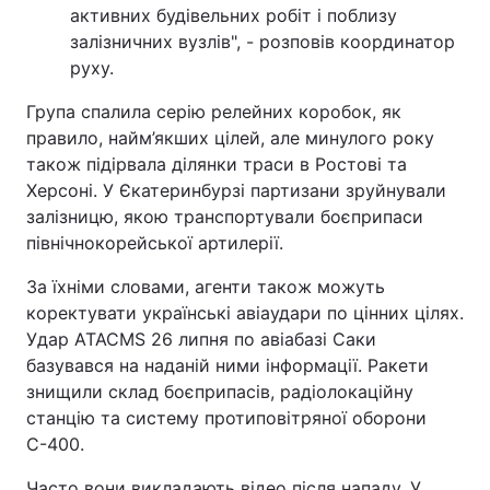
активних будівельних робіт і поблизу
залізничних вузлів", - розповів координатор
руху.
Група спалила серію релейних коробок, як
правило, найм’якших цілей, але минулого року
також підірвала ділянки траси в Ростові та
Херсоні. У Єкатеринбурзі партизани зруйнували
залізницю, якою транспортували боєприпаси
північнокорейської артилерії.
За їхніми словами, агенти також можуть
коректувати українські авіаудари по цінних цілях.
Удар ATACMS 26 липня по авіабазі Саки
базувався на наданій ними інформації. Ракети
знищили склад боєприпасів, радіолокаційну
станцію та систему протиповітряної оборони
С-400.
Часто вони викладають відео після нападу. У