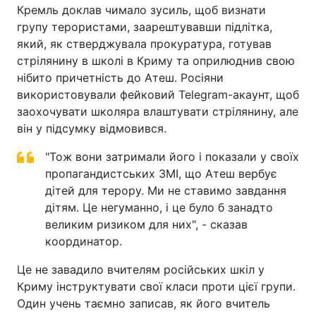
Кремль доклав чимало зусиль, щоб визнати
групу терористами, заарештувавши підлітка,
який, як стверджувала прокуратура, готував
стрілянину в школі в Криму та оприлюднив свою
нібито причетність до Атеш. Росіяни
використовували фейковий Telegram-акаунт, щоб
заохочувати школяра влаштувати стрілянину, але
він у підсумку відмовився.
"Тож вони затримали його і показали у своїх
пропагандистських ЗМІ, що Атеш вербує
дітей для терору. Ми не ставимо завдання
дітям. Це негуманно, і це було б занадто
великим ризиком для них", - сказав
координатор.
Це не завадило вчителям російських шкіл у
Криму інструктувати свої класи проти цієї групи.
Один учень таємно записав, як його вчитель