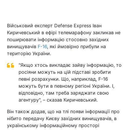
Головна
Війна
Військовий експерт Defense Express Іван
Киричевський в ефірі телемарафону закликав не
Україна
Політика
поширювати інформацію стосовно західних
винищувачів
F-16
, які ймовірно прибули на
Економіка
Світ
територію України.
Спорт
Наука
"Якщо хтось викладає зайву інформацію, то
росіяни можуть на цій підставі зробити
Техно і зв'язок
Лайт
певні розрахунки. Що, наприклад, F-16
можуть бути в певному регіоні України. І,
Зброя
Інциденти
відповідно, там треба заряджати свою
агентуру", – сказав Киричевський.
Здоров'я
Туризм
Він також додав, що на тлі появи інформації про
Цікавинки
Погода
нібито передачу Києву західних винищувачів, в
українському інформаційному просторі
Екологія
Регіони