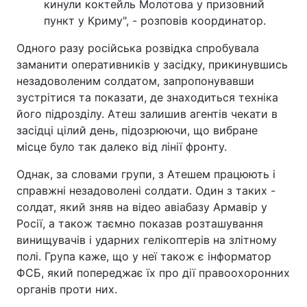
кинули коктейль Молотова у призовний
пункт у Криму", - розповів координатор.
Одного разу російська розвідка спробувала
заманити оперативників у засідку, прикинувшись
незадоволеним солдатом, запропонувавши
зустрітися та показати, де знаходиться техніка
його підрозділу. Атеш залишив агентів чекати в
засідці цілий день, підозрюючи, що вибране
місце було так далеко від лінії фронту.
Однак, за словами групи, з Атешем працюють і
справжні незадоволені солдати. Один з таких -
солдат, який зняв на відео авіабазу Армавір у
Росії, а також таємно показав розташування
винищувачів і ударних гелікоптерів на злітному
полі. Група каже, що у неї також є інформатор
ФСБ, який попереджає їх про дії правоохоронних
органів проти них.