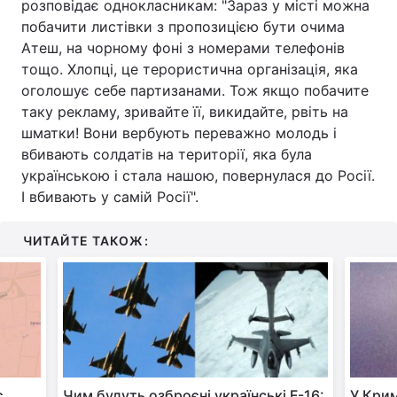
розповідає однокласникам: "Зараз у місті можна
побачити листівки з пропозицією бути очима
Атеш, на чорному фоні з номерами телефонів
тощо. Хлопці, це терористична організація, яка
оголошує себе партизанами. Тож якщо побачите
таку рекламу, зривайте її, викидайте, рвіть на
шматки! Вони вербують переважно молодь і
вбивають солдатів на території, яка була
українською і стала нашою, повернулася до Росії.
І вбивають у самій Росії".
ЧИТАЙТЕ ТАКОЖ:
є
Чим будуть озброєні українські F-16:
У Крим