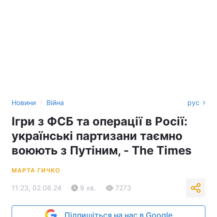
›
Новини
Війна
рус
Ігри з ФСБ та операції в Росії:
українські партизани таємно
воюють з Путіним, - The Times
МАРТА ГИЧКО
11:23, 02.08.24
9 хв.
7273
Підпишіться на нас в Google