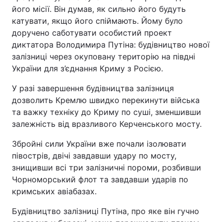
його місії. Він думав, як сильно його будуть
катувати, якщо його спіймають. Йому було
доручено саботувати особистий проект
диктатора Володимира Путіна: будівництво нової
залізниці через окуповану територію на півдні
України для з’єднання Криму з Росією.
У разі завершення будівництва залізниця
дозволить Кремлю швидко перекинути війська
та важку техніку до Криму по суші, зменшивши
залежність від вразливого Керченського мосту.
Збройні сили України вже почали ізолювати
півострів, двічі завдавши удару по мосту,
знищивши всі три залізничні пороми, розбивши
Чорноморський флот та завдавши ударів по
кримських авіабазах.
Будівництво залізниці Путіна, про яке він гучно