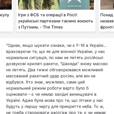
 купу
Ігри з ФСБ та операції в Росії:
Понад 
українські партизани таємно воюють
назвав
з Путіним, - The Times
фронті
"Однак, якщо шукати ознаки, чи є F-16 в Україні...
враховуючи те, що як для воєнної України, у нас
нормальна ситуація, по нам не летять російські
дозвукові крилаті ракети, "Шахеди" знову масово
не летять. Два тижні обговорювався можливий
масований ракетний удар росіян, але він не
відбувся. Хто знає, можливо, саме цей
нормальний режим роботи варто було б
оцінювати – є чи немає західні винищувачі в
Україні. Адже була мова про те, що літаки у нас
будуть у першу чергу для прикриття неба. То ж,
не треба створювати ажіотаж про те, є чи немає