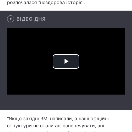
розпочалася "нездорова історія".
Лонгріди
ВІДЕО ДНЯ
Відео з Youtube
Статті
Інтерв'ю
Думки
Архів
Вакансії
Play
Контакти
Video
Послуги
"Якщо західні ЗМІ написали, а наші офіційні
структури не стали ані заперечувати, ані