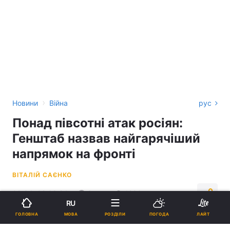
›
Новини
Війна
рус
Понад півсотні атак росіян:
Генштаб назвав найгарячіший
напрямок на фронті
ВІТАЛІЙ САЄНКО
09:04, 02.08.24
3 хв.
1290
RU
МОВА
ГОЛОВНА
РОЗДІЛИ
ПОГОДА
ЛАЙТ
Підпишіться на нас в Google