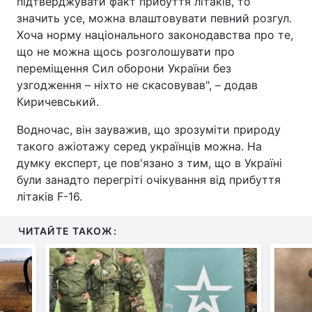
підтверджувати факт прибуття літаків, то
значить усе, можна влаштовувати певний розгул.
Тема оформлення
Хоча норму національного законодавства про те,
що не можна щось розголошувати про
переміщення Сил оборони України без
узгодження – ніхто не скасовував", – додав
Киричевський.
Водночас, він зауважив, що зрозуміти природу
такого ажіотажу серед українців можна. На
думку експерт, це пов'язано з тим, що в Україні
були занадто перегріті очікування від прибуття
літаків F-16.
ЧИТАЙТЕ ТАКОЖ: