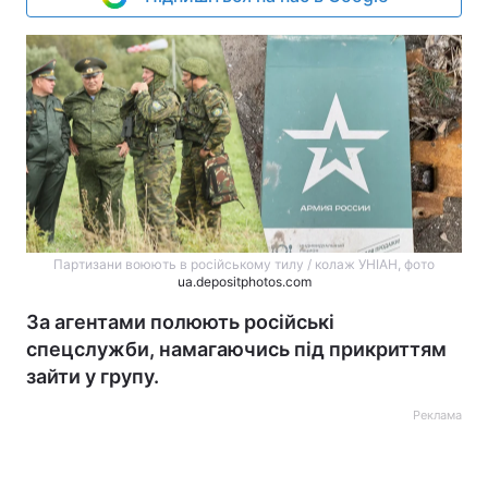
Партизани воюють в російському тилу / колаж УНІАН, фото
ua.depositphotos.com
За агентами полюють російські
спецслужби, намагаючись під прикриттям
зайти у групу.
Реклама