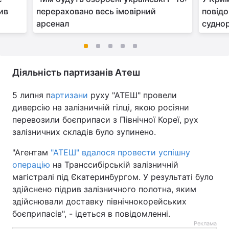
ив
перераховано весь імовірний
повідо
арсенал
суднор
Діяльність партизанів Атеш
5 липня п
артизани
руху "АТЕШ" провели
диверсію на залізничній гілці, якою росіяни
перевозили боєприпаси з Північної Кореї, рух
залізничних складів було зупинено.
"Агентам
"АТЕШ" вдалося провести успішну
операцію
на Транссибірській залізничній
магістралі під Єкатеринбургом. У результаті було
здійснено підрив залізничного полотна, яким
здійснювали доставку північнокорейських
боєприпасів", - ідеться в повідомленні.
Реклама