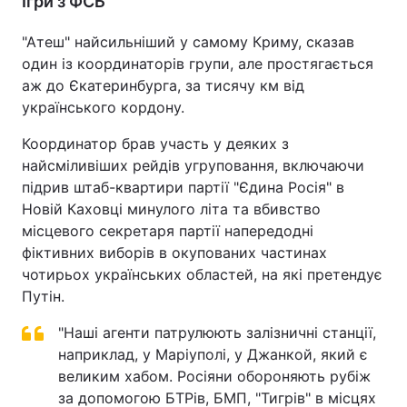
Ігри з ФСБ
"Атеш" найсильніший у самому Криму, сказав
один із координаторів групи, але простягається
аж до Єкатеринбурга, за тисячу км від
українського кордону.
Координатор брав участь у деяких з
найсміливіших рейдів угруповання, включаючи
підрив штаб-квартири партії "Єдина Росія" в
Новій Каховці минулого літа та вбивство
місцевого секретаря партії напередодні
фіктивних виборів в окупованих частинах
чотирьох українських областей, на які претендує
Путін.
"Наші агенти патрулюють залізничні станції,
наприклад, у Маріуполі, у Джанкой, який є
великим хабом. Росіяни обороняють рубіж
за допомогою БТРів, БМП, "Тигрів" в місцях