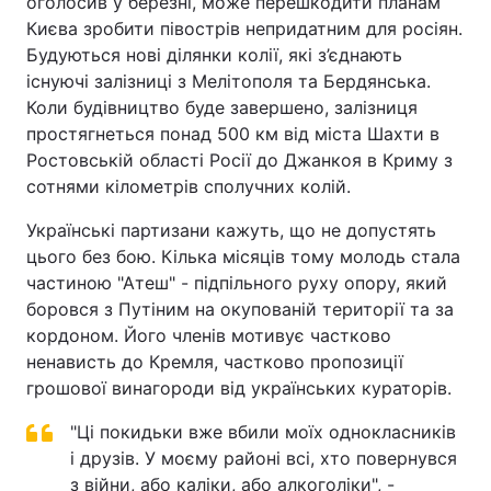
оголосив у березні, може перешкодити планам
Києва зробити півострів непридатним для росіян.
Будуються нові ділянки колії, які з’єднають
існуючі залізниці з Мелітополя та Бердянська.
Коли будівництво буде завершено, залізниця
простягнеться понад 500 км від міста Шахти в
Ростовській області Росії до Джанкоя в Криму з
сотнями кілометрів сполучних колій.
Українські партизани кажуть, що не допустять
цього без бою. Кілька місяців тому молодь стала
частиною "Атеш" - підпільного руху опору, який
боровся з Путіним на окупованій території та за
кордоном. Його членів мотивує частково
ненависть до Кремля, частково пропозиції
грошової винагороди від українських кураторів.
"Ці покидьки вже вбили моїх однокласників
і друзів. У моєму районі всі, хто повернувся
з війни, або каліки, або алкоголіки", -