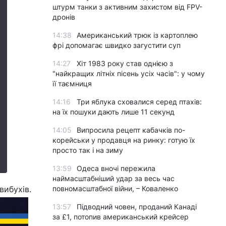
штурм танки з активним захистом від FPV-
дронів
14:38
Американський трюк із картоплею
фрі допомагає швидко загустити суп
14:27
Хіт 1983 року став однією з
"найкращих літніх пісень усіх часів": у чому
її таємниця
14:16
Три яблука сховалися серед птахів:
на їх пошуки дають лише 11 секунд
14:05
Випросила рецепт кабачків по-
корейськи у продавця на ринку: готую їх
просто так і на зиму
13:59
Одеса вночі пережила
наймасштабніший удар за весь час
вибухів.
повномасштабної війни, – Коваленко
13:57
Підводний човен, проданий Канаді
за £1, потопив американський крейсер