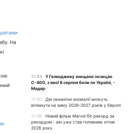
тратами
абу. На
кі
кою
11:43
У Геленджику знищено позицію
С-400, з якої 8 серпня били по Україні, -
ений
Мадяр
11:40
Дві океанічні аномалії можуть
вплинути на зиму 2026–2027 років у Європі
11:38
Новий фільм Marvel б’є рекорд за
рекордом - він уже став головним хітом
ли
2026 року