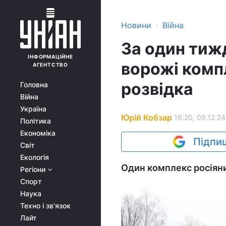
›
Новини
Війна
За один тиж
ІНФОРМАЦІЙНЕ
ворожі комп
АГЕНТСТВО
розвідка
Головна
Війна
Україна
Юрій Кобзар
16:20, 09.12.24
Політика
Економіка
Підпиш
Світ
Екологія
Один комплекс росіяни
Регіони
Спорт
Наука
Техно і зв'язок
Лайт