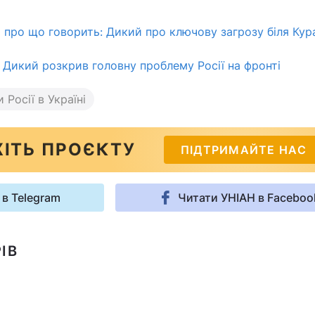
о про що говорить: Дикий про ключову загрозу біля Ку
 Дикий розкрив головну проблему Росії на фронті
 Росії в Україні
ІТЬ ПРОЄКТУ
ПІДТРИМАЙТЕ НАС
 в Telegram
Читати УНІАН в Faceboo
ІВ