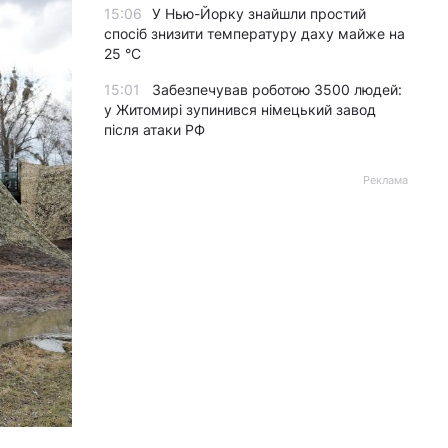
15:06
У Нью-Йорку знайшли простий
спосіб знизити температуру даху майже на
25 °C
15:01
Забезпечував роботою 3500 людей:
у Житомирі зупинився німецький завод
після атаки РФ
Реклама