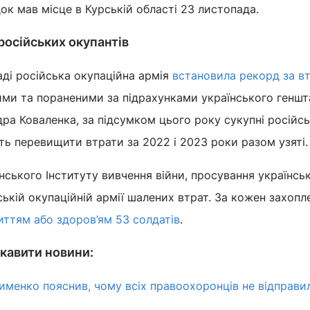
к мав місце в Курській області 23 листопада.
 російських окупантів
аді російська окупаційна армія
встановила рекорд за в
ими та пораненими за підрахунками українського геншт
ра Коваленка, за підсумком цього року сукупні російсь
ть перевищити втрати за 2022 і 2023 роки разом узяті.
ського Інституту вивчення війни, просування українсь
ькій окупаційній армії шалених втрат. За кожен захопл
иттям або здоров’ям 53 солдатів
.
кавити новини:
лименко пояснив, чому всіх правоохоронців не відправи