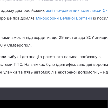
 одразу два російських
зенітно-ракетних комплекси С-
Про це повідомляє
Міноборони Великої Британії
із поси
даними змогли підтвердити, що 29 листопада ЗСУ знищи
0 у Сімферополі.
ли вибух і детонацію ракетного палива, пов’язану з
стеми ППО. На знімках було ідентифіковано дві воронк
і уламки та п’ять автомобілів екстреної допомоги", – й