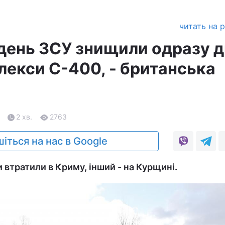
читать на 
день ЗСУ знищили одразу д
лекси С-400, - британська
2 хв.
2763
іться на нас в Google
 втратили в Криму, інший - на Курщині.