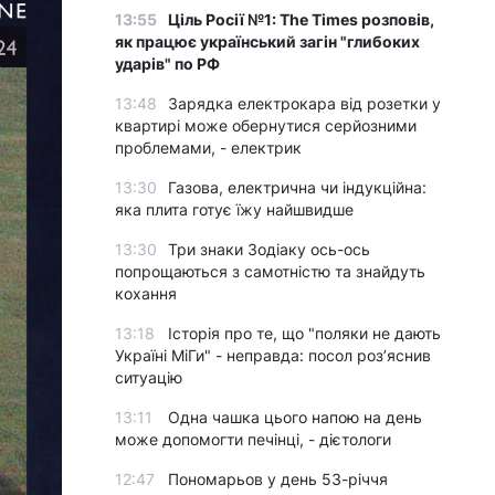
13:55
Ціль Росії №1: The Times розповів,
як працює український загін "глибоких
ударів" по РФ
13:48
Зарядка електрокара від розетки у
квартирі може обернутися серйозними
проблемами, - електрик
13:30
Газова, електрична чи індукційна:
яка плита готує їжу найшвидше
13:30
Три знаки Зодіаку ось-ось
попрощаються з самотністю та знайдуть
кохання
13:18
Історія про те, що "поляки не дають
Україні МіГи" - неправда: посол роз’яснив
ситуацію
13:11
Одна чашка цього напою на день
може допомогти печінці, - дієтологи
12:47
Пономарьов у день 53-річчя