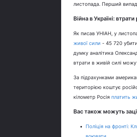
листопада. Перший випадо
Війна в Україні: втрати
Як писав УНІАН, у листоп
живої сили
- 45 720 убит
думку аналітика Олександ
втрати в живій силі можу
За підрахунками американ
територією коштує російс
кілометр Росія
платить ж
Вас також можуть заці
Поліція на фронті: К
воювати