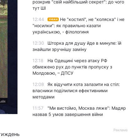
розкрив "свій найбільший секрет": до чого
тут ШІ
12:44
Не "костилі", не "коляска" і не
УНІАН
"носилки": як правильно казати
українською, - філологиня
12:30
Шторка для душу йде в минуле: їй
знайшли зручнішу заміну
12:18
На Одещині через атаку РФ
обмежено рух до пунктів пропуску з
Молдовою, – ДПСУ
12:08
Як відучити кота залазити на стіл:
власники поділилися ефективними
методами
11:57
"Ми вистоїмо, Москва ляже": Мадяр
назвав 5 умов завершення війни
Реклама
 тиждень