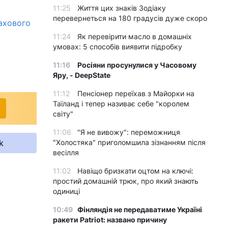
11:25
Життя цих знаків Зодіаку
перевернеться на 180 градусів дуже скоро
рахового
11:24
Як перевірити масло в домашніх
умовах: 5 способів виявити підробку
11:16
Росіяни просунулися у Часовому
Яру, - DeepState
11:12
Пенсіонер переїхав з Майорки на
Таїланд і тепер називає себе "королем
світу"
11:06
"Я не вивожу": переможниця
k
"Холостяка" приголомшила зізнанням після
весілля
11:02
Навіщо бризкати оцтом на ключі:
простий домашній трюк, про який знають
одиниці
10:49
Фінляндія не передаватиме Україні
ракети Patriot: названо причину