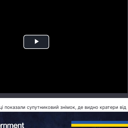
Play
Video
і показали супутниковий знімок, де видно кратери від 