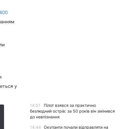
400
ланням
ли
и
деться у
14:51
Пілот взявся за практично
безлюдний острів: за 50 років він змінився
до невпізнання
14:44
Окупанти почали відправляти на