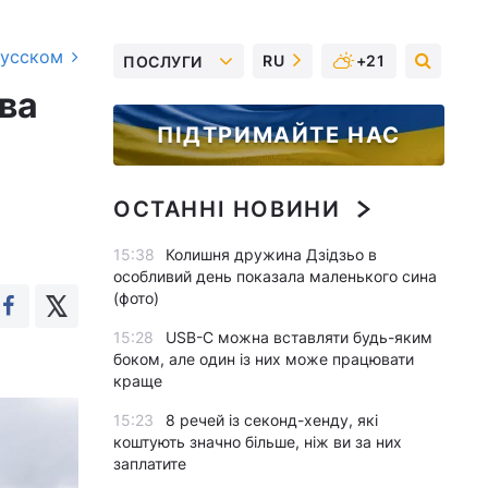
русском
RU
+21
ПОСЛУГИ
ва
ПІДТРИМАЙТЕ НАС
ОСТАННІ НОВИНИ
15:38
Колишня дружина Дзідзьо в
особливий день показала маленького сина
(фото)
15:28
USB-C можна вставляти будь-яким
боком, але один із них може працювати
краще
15:23
8 речей із секонд-хенду, які
коштують значно більше, ніж ви за них
заплатите