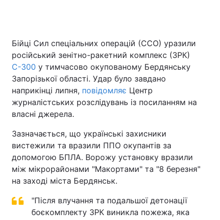
Головна
Війна
Бійці Сил спеціальних операцій (ССО) уразили
російський зенітно-ракетний комплекс (ЗРК)
Україна
Політика
С-300
у тимчасово окупованому Бердянську
Запорізької області. Удар було завдано
Економіка
Світ
наприкінці липня,
повідомляє
Центр
журналістських розслідувань із посиланням на
Спорт
Наука
власні джерела.
Техно і зв'язок
Лайт
Зазначається, що українські захисники
вистежили та вразили ППО окупантів за
Зброя
Інциденти
допомогою БПЛА. Ворожу установку вразили
між мікрорайонами "Макортами" та "8 березня"
Здоров'я
Туризм
на заході міста Бердянськ.
Цікавинки
Погода
"Після влучання та подальшої детонації
боєкомплекту ЗРК виникла пожежа, яка
Екологія
Регіони