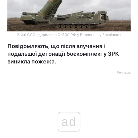
Бійці ССО вдарили по С-300 РФ у Бердянську / скріншот
Повідомляють, що після влучання і
подальшої детонації боєкомплекту ЗРК
виникла пожежа.
Реклама
ad