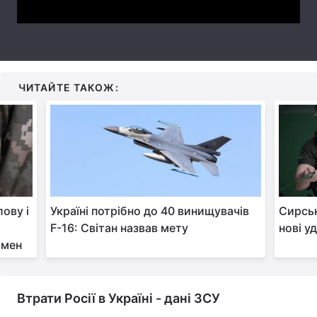
Тема оформлення
ЧИТАЙТЕ ТАКОЖ:
лову і
Україні потрібно до 40 винищувачів
Сирськ
F-16: Світан назвав мету
нові уд
смен
Втрати Росії в Україні - дані ЗСУ