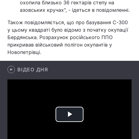
охопила близько 36 гектарів степу на
азовських кручах", - ідеться в повідомленні.
Лонгріди
Також повідомляється, що про базування С-300
Відео з Youtube
Статті
у цьому квадраті було відомо з початку окупації
Бердянська. Розрахунок російського ППО
Інтерв'ю
Думки
прикривав військовий полігон окупантів у
Новопетрівці.
Архів
Вакансії
ВІДЕО ДНЯ
Контакти
Послуги
Play
Video