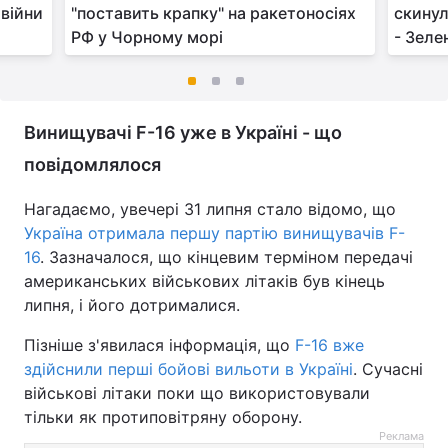
 війни
"поставить крапку" на ракетоносіях
скинул
РФ у Чорному морі
- Зеле
Винищувачі F-16 уже в Україні - що
повідомлялося
Нагадаємо, увечері 31 липня стало відомо, що
Україна отримала першу партію винищувачів F-
16
. Зазначалося, що кінцевим терміном передачі
американських військових літаків був кінець
липня, і його дотрималися.
Пізніше з'явилася інформація, що
F-16 вже
здійснили перші бойові вильоти в Україні
. Сучасні
військові літаки поки що використовували
тільки як протиповітряну оборону.
Реклама