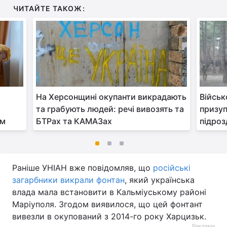
ЧИТАЙТЕ ТАКОЖ:
На Херсонщині окупанти викрадають
Військ
та грабують людей: речі вивозять та
призуп
ям
БТРах та КАМАЗах
підроз
Раніше УНІАН вже повідомляв, що
російські
загарбники викрали фонтан
, який українська
влада мала встановити в Кальміуському районі
Маріуполя. Згодом виявилося, що цей фонтант
вивезли в окупований з 2014-го року Харцизьк.
Реклама