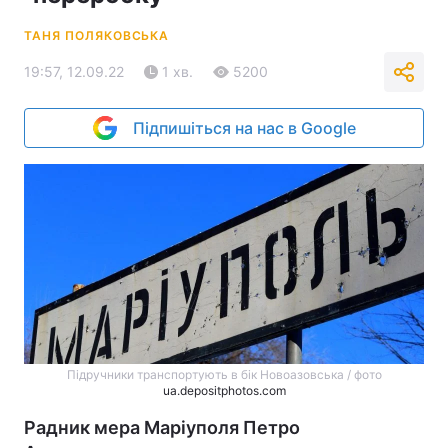
ТАНЯ ПОЛЯКОВСЬКА
19:57, 12.09.22
1 хв.
5200
Підпишіться на нас в Google
Підручники транспортують в бік Новоазовська / фото
ua.depositphotos.com
Радник мера Маріуполя Петро