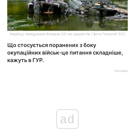
Українці ліквідували близько 53 тис рашистів / фото Генштаб ЗСУ
Що стосується поранених з боку
окупаційних військ-це питання складніше,
кажуть в ГУР.
Реклама
ad