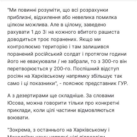
"Ми повинні розуміти, що всі розрахунки
приблизні, відхилення або невелика помилка
цілком можлива. Але в цілому, заведено
рахувати 1 до 3: на кожного вбитого рашиста
доводиться троє поранених. Якщо ми
контролюємо територію і там залишився
поранений російський солдат і протягом години
його не евакуювали / не забрали, то з 300-го він
перетворюється у 200-го. Поспішний відступ
росіян на Харківському напрямку збільшує так
само і ці показники", - пояснює представник ГУР.
А з дезертирами ще складніше. За словами
Юсова, можна говорити тільки про конкретні
приклади, коли цілі частини відмовляються
воювати.
"Зокрема, з останнього на Харківському і