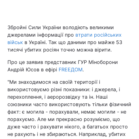
Головна
Війна
Збройні Сили України володіють великими
джерелами інформації про
втрати російських
Україна
Політика
військ
в Україні. Так що даними про майже 53
тисячі убитих росіян точно можна вірити.
Економіка
Світ
Про це заявив представник ГУР Міноборони
Спорт
Наука
Андрій Юсов в ефірі
FREEДОМ
.
Техно і зв'язок
Лайт
"Ми знаходимося на своїй території і
використовуємо різні показники: і джерела, і
Зброя
Інциденти
перехоплення, і аеророзвідку та ін. Наші
союзники часто використовують тільки фізичний
Здоров'я
Туризм
факт: є могила - порахували, немає могили - не
порахуємо. Але ми прекрасно розуміємо, що
Цікавинки
Погода
дуже часто і рахувати нікого, а багатьох просто
не рахують і не збираються. Наприклад, убитих
Екологія
Регіони