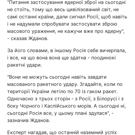
"Питання застосування ядерної зброї на сьогодні
не стоїть, тому що весь цивілізований світ, не
самі останні країни, дали сигнал Росії, щоб навіть
і не надумали спробувати застосувати зброю
масового ураження, не кажучи вже про ядерну",
- сказав Жданов.
За його словами, в іншому Росія себе вичерпала,
і все, на що вона вона ще здатна - поодинокі
ракетні удари.
"Вони не можуть сьогодні навіть завдати
масованого ракетного удару. Згадайте, коли по
території України летіло по 70 із гаком ракет.
Одночасно з трьох сторін - з Росії, з Білорусі і з
боку Чорного і Каспійського морів. А сьогодні ні,
сьогодні Росія все, у цьому плані здулася", -
зазначив Жданов.
Експерт нагадав, що останній наземний успіх