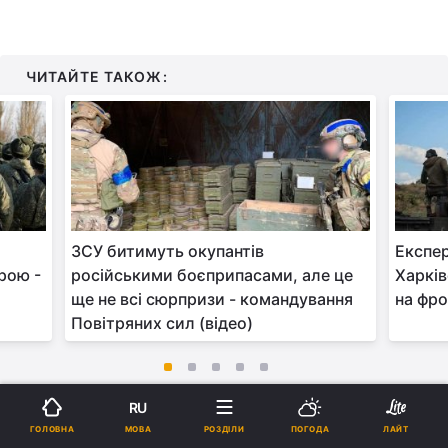
ЧИТАЙТЕ ТАКОЖ:
ЗСУ битимуть окупантів
Експер
брою -
російськими боєприпасами, але це
Харків
ще не всі сюрпризи - командування
на фро
Повітряних сил (відео)
RU
На цьому тлі Росія та її пропагандисти вже
МОВА
ГОЛОВНА
РОЗДІЛИ
ПОГОДА
ЛАЙТ
почали змінювати риторику і витягувати ідею