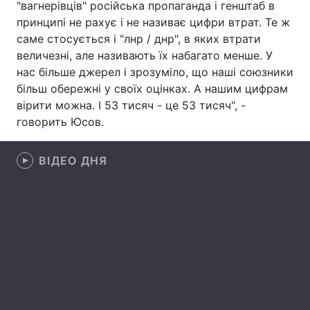
"вагнерівців" російська пропаганда і генштаб в
принципі не рахує і не називає цифри втрат. Те ж
Лонгріди
саме стосується і "лнр / днр", в яких втрати
величезні, але називають їх набагато менше. У
Відео з Youtube
Статті
нас більше джерел і зрозуміло, що наші союзники
більш обережні у своїх оцінках. А нашим цифрам
Інтерв'ю
Думки
вірити можна. І 53 тисяч - це 53 тисяч", -
говорить Юсов.
Архів
Вакансії
Контакти
ВІДЕО ДНЯ
Послуги