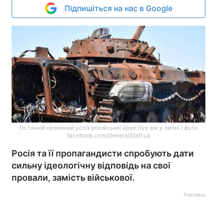
Підпишіться на нас в Google
Останній наземний успіх російської армії був аж у липні / фото
facebook.com/GeneralStaff.ua
Росія та її пропагандисти спробують дати
сильну ідеологічну відповідь на свої
провали, замість військової.
Реклама