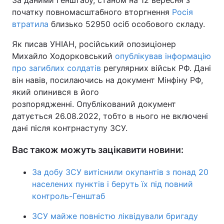
За даними Генштабу, станом на 12 вересня з
початку повномасштабного вторгнення
Росія
втратила
близько 52950 осіб особового складу.
Як писав УНІАН, російський опозиціонер
Михайло Ходорковський
опублікував інформацію
про загиблих солдатів
регулярних військ РФ. Дані
він навів, посилаючись на документ Мінфіну РФ,
який опинився в його
розпорядженні. Опублікований документ
датується 26.08.2022, тобто в нього не включені
дані після контрнаступу ЗСУ.
Вас також можуть зацікавити новини:
За добу ЗСУ витіснили окупантів з понад 20
населених пунктів і беруть їх під повний
контроль-Генштаб
ЗСУ майже повністю ліквідували бригаду