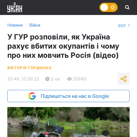
›
Новини
Війна
рус
У ГУР розповіли, як Україна
рахує вбитих окупантів і чому
про них мовчить Росія (відео)
ВІКТОРІЯ ГОРДІЄНКО
20:49, 12.09.22
3 хв.
25680
Підпишіться на нас в Google