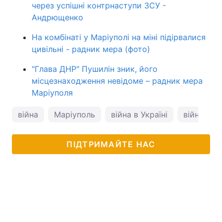
через успішні контрнаступи ЗСУ -
Андрющенко
На комбінаті у Маріуполі на міні підірвалися
цивільні - радник мера (фото)
"Глава ДНР" Пушилін зник, його
місцезнаходження невідоме – радник мера
Маріуполя
війна
Маріуполь
війна в Україні
війна з Р
ПІДТРИМАЙТЕ НАС