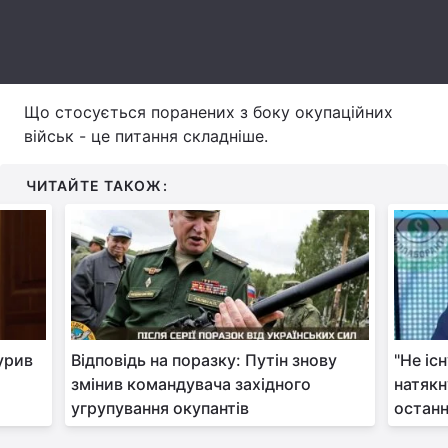
Тема оформлення
Що стосується поранених з боку окупаційних
військ - це питання складніше.
ЧИТАЙТЕ ТАКОЖ:
урив
Відповідь на поразку: Путін знову
"Не іс
змінив командувача західного
натякн
угрупування окупантів
останн