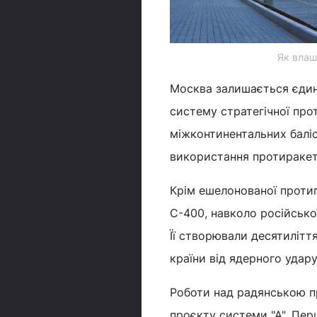
Як влаш
Москва залишається єди
систему стратегічної про
міжконтинентальних баліс
використання протираке
Крім ешелонованої протип
С-400, навколо російсько
Її створювали десятилітт
країни від ядерного удару
Роботи над радянською п
проєкту системи "А". Перш