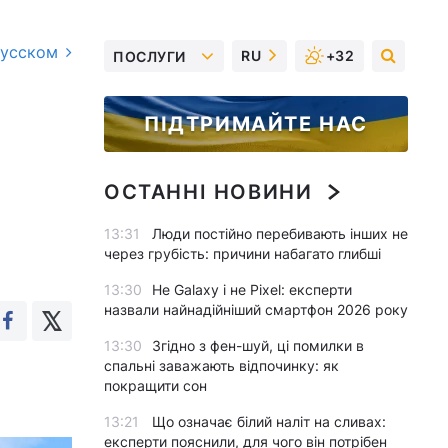
русском
RU
+32
ПОСЛУГИ
ПІДТРИМАЙТЕ НАС
ОСТАННІ НОВИНИ
13:31
Люди постійно перебивають інших не
через грубість: причини набагато глибші
13:30
Не Galaxy і не Pixel: експерти
назвали найнадійніший смартфон 2026 року
13:30
Згідно з фен-шуй, ці помилки в
спальні заважають відпочинку: як
покращити сон
13:21
Що означає білий наліт на сливах:
експерти пояснили, для чого він потрібен