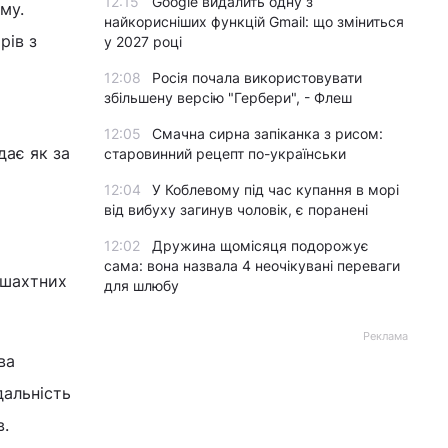
12:15
Google видалить одну з
му.
найкорисніших функцій Gmail: що зміниться
рів з
у 2027 році
12:08
Росія почала використовувати
збільшену версію "Гербери", - Флеш
12:05
Смачна сирна запіканка з рисом:
дає як за
старовинний рецепт по-українськи
12:04
У Коблевому під час купання в морі
від вибуху загинув чоловік, є поранені
12:02
Дружина щомісяця подорожує
сама: вона назвала 4 неочікувані переваги
 шахтних
для шлюбу
Реклама
ва
дальність
в.