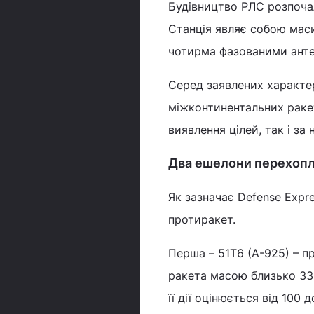
Будівництво РЛС розпочало
Станція являє собою маси
чотирма фазованими анте
Серед заявлених характе
міжконтинентальних ракет
виявлення цілей, так і за
Два ешелони перехоп
Як зазначає Defense Expr
протиракет.
Перша – 51Т6 (А-925) – п
ракета масою близько 33 
її дії оцінюється від 100