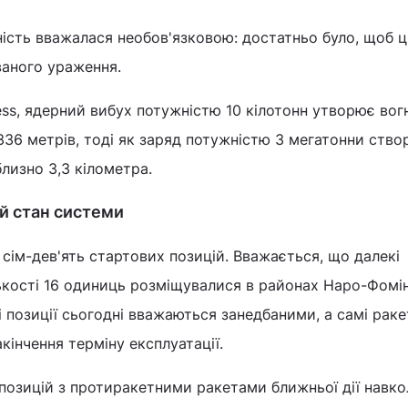
ість вважалася необов'язковою: достатньо було, щоб ц
ваного ураження.
ess, ядерний вибух потужністю 10 кілотонн утворює вог
36 метрів, тоді як заряд потужністю 3 мегатонни ство
лизно 3,3 кілометра.
й стан системи
сім-дев'ять стартових позицій. Вважається, що далекі
ькості 16 одиниць розміщувалися в районах Наро-Фомі
і позиції сьогодні вважаються занедбаними, а самі раке
акінчення терміну експлуатації.
позицій з протиракетними ракетами ближньої дії навко