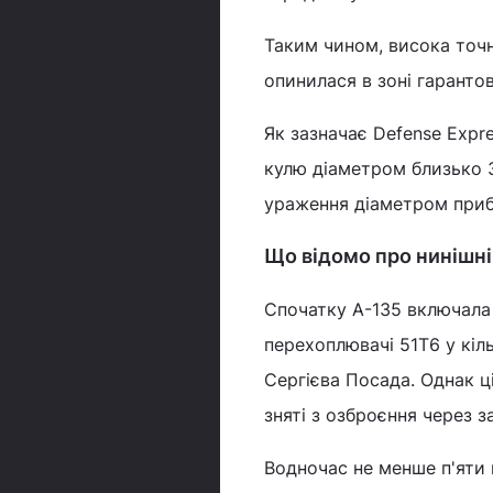
Таким чином, висока точн
опинилася в зоні гаранто
Як зазначає Defense Expr
кулю діаметром близько 3
ураження діаметром приб
Що відомо про нинішні
Спочатку А-135 включала 
перехоплювачі 51Т6 у кіл
Сергієва Посада. Однак ц
зняті з озброєння через з
Водночас не менше п'яти 