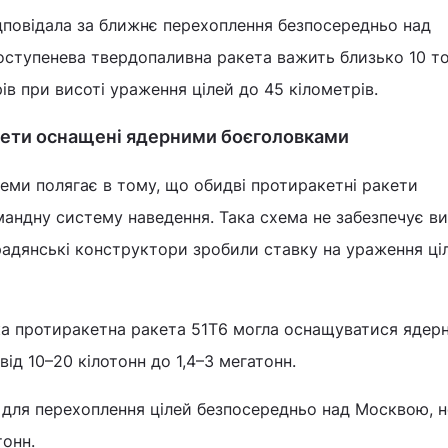
ідповідала за ближнє перехоплення безпосередньо над
оступенева твердопаливна ракета важить близько 10 то
ів при висоті ураження цілей до 45 кілометрів.
кети оснащені ядерними боєголовками
еми полягає в тому, що обидві протиракетні ракети
андну систему наведення. Така схема не забезпечує ви
радянські конструктори зробили ставку на ураження ці
ка протиракетна ракета 51Т6 могла оснащуватися ядер
ід 10–20 кілотонн до 1,4–3 мегатонн.
 для перехоплення цілей безпосередньо над Москвою, 
тонн.