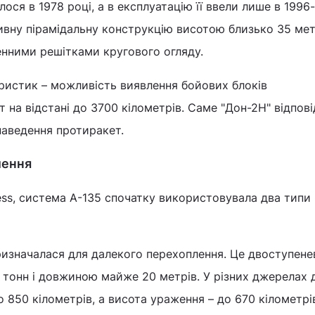
ся в 1978 році, а в експлуатацію її ввели лише в 1996-
вну пірамідальну конструкцію висотою близько 35 мет
нними решітками кругового огляду.
ристик – можливість виявлення бойових блоків
 на відстані до 3700 кілометрів. Саме "Дон-2Н" відпові
 наведення протиракет.
лення
ess, система А-135 спочатку використовувала два типи
ризначалася для далекого перехоплення. Це двоступене
тонн і довжиною майже 20 метрів. У різних джерелах 
 до 850 кілометрів, а висота ураження – до 670 кілометрі