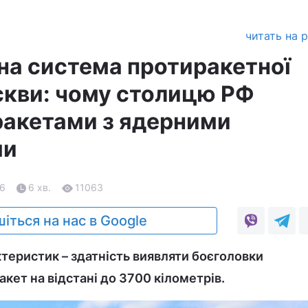
читать на 
на система протиракетної
кви: чому столицю РФ
акетами з ядерними
ми
26
6 хв.
11063
іться на нас в Google
теристик – здатність виявляти боєголовки
кет на відстані до 3700 кілометрів.