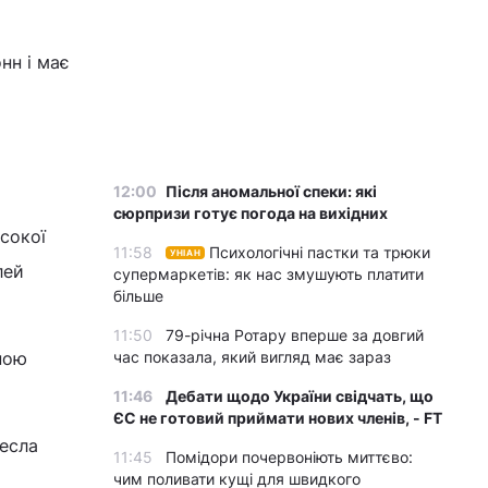
нн і має
12:00
Після аномальної спеки: які
сюрпризи готує погода на вихідних
сокої
11:58
Психологічні пастки та трюки
УНІАН
лей
супермаркетів: як нас змушують платити
більше
11:50
79-річна Ротару вперше за довгий
ною
час показала, який вигляд має зараз
11:46
Дебати щодо України свідчать, що
ЄС не готовий приймати нових членів, - FT
несла
11:45
Помідори почервоніють миттєво:
чим поливати кущі для швидкого