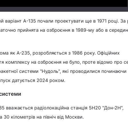
 варіант А-135 почали проектувати ще в 1971 році. За
аточно прийнята на озброєння в 1989-му або в середин
дома як А-235, розробляється з 1986 року. Офіційних
я комплексу на озброєння не було, проте відомо про с
акетної системи "Нудоль", які проводилися починаючи 
апуск датується 2024 роком.
 системи
5 вважається радіолокаційна станція 5Н20 "Дон-2Н",
 30 кілометрів на північ від Москви.