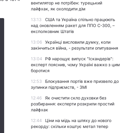
вентилятор не потрібен: турецький
лайфхак, як охолодити дім
13:13
США та Україна спільно працюють
над оновленням ракет для ППО С-300, –
експолковник Штатів
13:06
Українці висловили думку, коли
закінчиться війна, - результати опитування
13:04
РФ нарощує випуск "Іскандерів":
експерт пояснив, чому Україні важко з цим
боротися
12:53
Блокування портів вже призвело до
зупинки підприємств, - ЗМІ
12:46
Як очистити скло духовки без
розбирання: експерти розкрили простий
лайфхак
12:44
Ціни на мідь на шляху до нового
рекорду: скільки коштує метал тепер