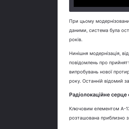
При цьому модернізований
даними, система була ост
років.
Нинішня модернізація, ві
повідомлень про прийнятт
випробувань нової протир
року. Останній відомий з
Радіолокаційне серце
Ключовим елементом А-13
розташована приблизно за