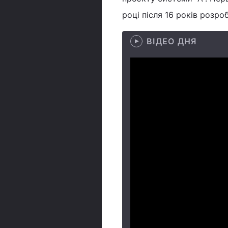
році після 16 років розро
ВІДЕО ДНЯ