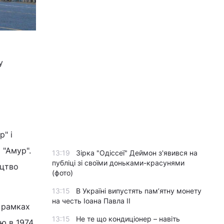
у
" і
 "Амур".
13:19
Зірка "Одіссеї" Деймон з'явився на
публіці зі своїми доньками-красунями
ицтво
(фото)
13:15
В Україні випустять пам’ятну монету
на честь Іоана Павла II
 рамках
13:15
Не те що кондиціонер – навіть
ію в 1974