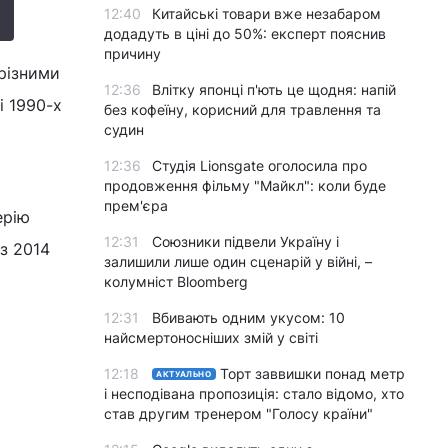
12:40
Китайські товари вже незабаром
додадуть в ціні до 50%: експерт пояснив
причину
 різними
12:36
Влітку японці п'ють це щодня: напій
і 1990-х
без кофеїну, корисний для травлення та
судин
12:36
Студія Lionsgate оголосила про
продовження фільму "Майкл": коли буде
прем'єра
ерію
12:31
Союзники підвели Україну і
з 2014
залишили лише один сценарій у війні, –
колумніст Bloomberg
12:31
Вбивають одним укусом: 10
найсмертоносніших змій у світі
12:18
Торт заввишки понад метр
АКТУАЛЬНО
і несподівана пропозиція: стало відомо, хто
став другим тренером "Голосу країни"