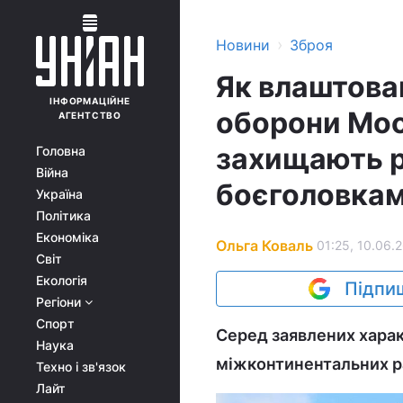
›
Новини
Зброя
Як влаштова
ІНФОРМАЦІЙНЕ
оборони Мос
АГЕНТСТВО
захищають р
Головна
Війна
боєголовка
Україна
Політика
Економіка
Ольга Коваль
01:25, 10.06.
Світ
Екологія
Підпиш
Регіони
Спорт
Серед заявлених харак
Наука
міжконтинентальних ра
Техно і зв'язок
Лайт