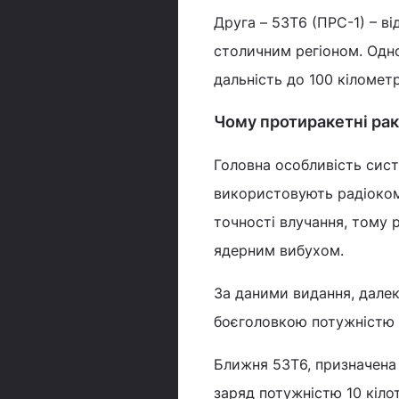
Друга – 53Т6 (ПРС-1) – в
столичним регіоном. Одн
дальність до 100 кілометр
Чому протиракетні ра
Головна особливість сист
використовують радіоком
точності влучання, тому 
ядерним вибухом.
За даними видання, дале
боєголовкою потужністю в
Ближня 53Т6, призначена
заряд потужністю 10 кіло