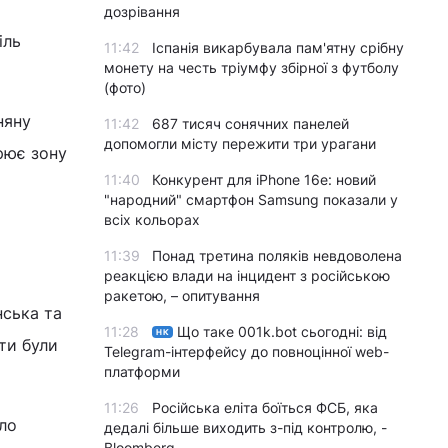
дозрівання
іль
11:42
Іспанія викарбувала пам'ятну срібну
монету на честь тріумфу збірної з футболу
(фото)
няну
11:42
687 тисяч сонячних панелей
допомогли місту пережити три урагани
рює зону
11:40
Конкурент для iPhone 16e: новий
"народний" смартфон Samsung показали у
всіх кольорах
11:39
Понад третина поляків невдоволена
реакцією влади на інцидент з російською
ракетою, – опитування
нська та
11:28
Що таке 001k.bot сьогодні: від
НК
ти були
Telegram-інтерфейсу до повноцінної web-
платформи
11:26
Російська еліта боїться ФСБ, яка
ло
дедалі більше виходить з-під контролю, -
Bloomberg