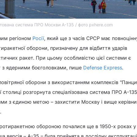
тована система ПРО Москви А-135 / фото pxhere.com
ним регіоном
Росії
, який ще з часів СРСР має повноцінн
тиракетної оборони, призначену для відбиття ударів
тичних ракет. При цьому особливістю цієї системи є
т з ядерними боєголовками, пише
Defense Express
.
овітряної оборони з використанням комплексів "Панцир
ї столиці розгорнута спеціалізована система ПРО А-135
ями з єдиною метою – захистити Москву і вище керівн
.
ротиракетною обороною почалися ще в 1950-х роках у
а версія – А-35 – була прийнята в дослідну експлуатац