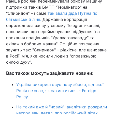
Раніше росіяни перейменували бойову машину
підтримки танків БМПТ "Термінатор" на
"Спиридон" – і саме
так звали діда Путіна по
батьківській лінії.
Державна корпорація
оприлюднила заяву у своєму Telegram-каналі,
пояснивши, що перейменування відбулося "на
прохання працівників "Уралвагонзаводу" та
екіпажів бойових машин". Офіційне пояснення
звучить так: "Спиридон" – рідкісне, але шановане
в Росії ім'я, яке носили люди з "справжньою
силою духу".
Вас також можуть зацікавити новини:
Україна використовує нову зброю, від якої
Росія не знає, як захиститися, - Foreign
Policy
Не такий вже й "новий": аналітики розкрили
несподівані деталі про російський літак