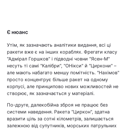
Є нюанс
Утім, як зазначають аналітики видання, всі ці
ракети вже є на інших кораблях. Фрегати класу
"Адмірал Горшков" і підводні човни "Ясен-М"
несуть ті самі "Калібри", "ОНікси" й "Циркони" –
але мають набагато меншу помітність. "Нахімов"
просто концентрує більше ракет на одному
корпусі, але принципово нових можливостей не
створює, як зазначається у матеріалі.
По-друге, далекобійна зброя не працює без
системи наведення. Ракета "Циркон", здатна
вразити ціль за сотні кілометрів, залишається
залежною від супутників, морських патрульних