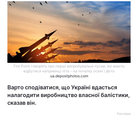
Fire Point говорять про перші випробувальні пуски, які мають
відбутися наприкінці літа – на початку осені \ фото
ua.depositphotos.com
Варто сподіватися, що Україні вдасться
налагодити виробництво власної балістики,
сказав він.
Реклама