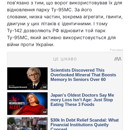
повʼязано з тим, що ворог використовував їх для
відновлення парку Ту-95МС. За його
словами, низка частин, зокрема агрегати, гвинти,
двигуни у цих літаків є ідентичними. І тому
Ту-142 дозволяють РФ відновити той парк
Ту-95МС, який активно використовується для
війни проти України.
Реклама