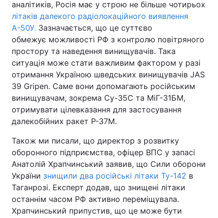
аналітиків, Росія має у строю не більше чотирьох
літаків далекого радіолокаційного виявлення
А-50У.
Зазначається, що це суттєво
обмежує можливості РФ з контролю повітряного
простору та наведення винищувачів. Така
ситуація може стати важливим фактором у разі
отримання Україною шведських винищувачів JAS
39 Gripen. Саме вони допомагають російським
винищувачам, зокрема Су-35С та МіГ-31БМ,
отримувати цілевказання для застосування
далекобійних ракет Р-37М.
Також ми писали, що директор з розвитку
оборонного підприємства, офіцер ВПС у запасі
Анатолій Храпчинський заявив, що Сили оборони
України
знищили два російські літаки Ту-142
в
Таганрозі. Експерт додав, що знищені літаки
останнім часом РФ активно переміщувала.
Храпчинський припустив, що це може бути