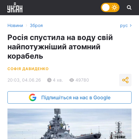
›
Новини
Зброя
рус
Росія спустила на воду свій
найпотужніший атомний
корабель
СОФІЯ ДАВИДЕНКО
20:03, 04.06.26
4 хв.
49780
Підпишіться на нас в Google