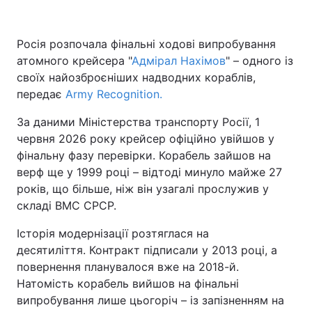
Росія розпочала фінальні ходові випробування
атомного крейсера "
Головна
Адмірал Нахімов
Війна
" – одного із
своїх найозброєніших надводних кораблів,
Україна
Політика
передає
Army Recognition.
За даними Міністерства транспорту Росії, 1
Економіка
Світ
червня 2026 року крейсер офіційно увійшов у
Спорт
Наука
фінальну фазу перевірки. Корабель зайшов на
верф ще у 1999 році – відтоді минуло майже 27
Техно і зв'язок
Лайт
років, що більше, ніж він узагалі прослужив у
складі ВМС СРСР.
Зброя
Інциденти
Історія модернізації розтяглася на
Здоров'я
Туризм
десятиліття. Контракт підписали у 2013 році, а
повернення планувалося вже на 2018-й.
Цікавинки
Погода
Натомість корабель вийшов на фінальні
випробування лише цьогоріч – із запізненням на
Екологія
Регіони