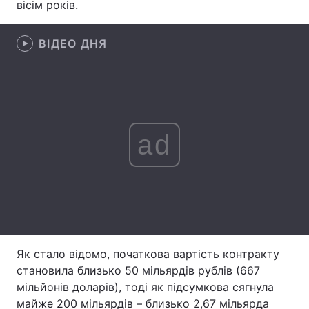
вісім років.
Лонгріди
ВІДЕО ДНЯ
Відео з Youtube
Статті
Інтерв'ю
Думки
Архів
Вакансії
ad
Контакти
Послуги
Як стало відомо, початкова вартість контракту
становила близько 50 мільярдів рублів (667
мільйонів доларів), тоді як підсумкова сягнула
майже 200 мільярдів – близько 2,67 мільярда