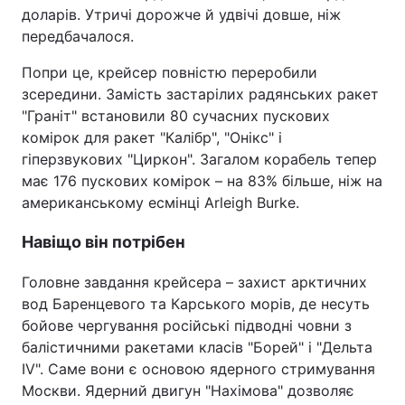
доларів. Утричі дорожче й удвічі довше, ніж
Тема оформлення
передбачалося.
Попри це, крейсер повністю переробили
зсередини. Замість застарілих радянських ракет
"Граніт" встановили 80 сучасних пускових
комірок для ракет "Калібр", "Онікс" і
гіперзвукових "Циркон". Загалом корабель тепер
має 176 пускових комірок – на 83% більше, ніж на
американському есмінці Arleigh Burke.
Навіщо він потрібен
Головне завдання крейсера – захист арктичних
вод Баренцевого та Карського морів, де несуть
бойове чергування російські підводні човни з
балістичними ракетами класів "Борей" і "Дельта
IV". Саме вони є основою ядерного стримування
Москви. Ядерний двигун "Нахімова" дозволяє