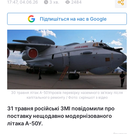
17:47, 04.06.26
3 хв.
2484
Підпишіться на нас в Google
30 травня літак А-50Упровів перевірку наземного зв’язку після
капітального ремонту / Фото: скріншот з відео
31 травня російські ЗМІ повідомили про
поставку нещодавно модернізованого
літака А-50У.
Реклама