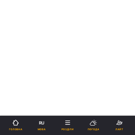
›
Новини
Зброя
рус
RU
МОВА
ГОЛОВНА
РОЗДІЛИ
ПОГОДА
ЛАЙТ
Україна використовує нову