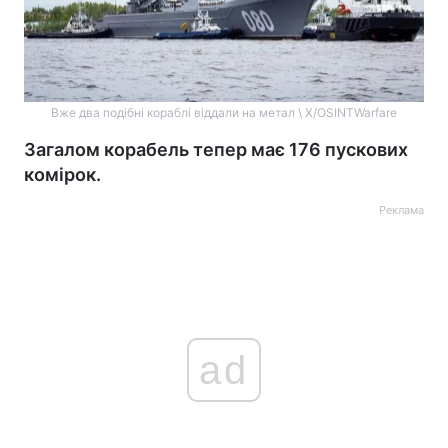
Вже два подібні кораблі віддали на метал \ X/OSINTWarfare
Загалом корабель тепер має 176 пускових
комірок.
Реклама
ad