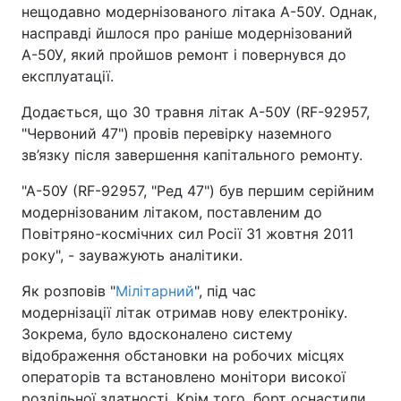
нещодавно модернізованого літака А-50У. Однак,
насправді йшлося про раніше модернізований
А-50У, який пройшов ремонт і повернувся до
експлуатації.
Додається, що 30 травня літак А-50У (RF-92957,
"Червоний 47") провів перевірку наземного
зв’язку після завершення капітального ремонту.
"А-50У (RF-92957, "Ред 47") був першим серійним
модернізованим літаком, поставленим до
Повітряно-космічних сил Росії 31 жовтня 2011
року", - зауважують аналітики.
Як розповів "
Мілітарний
", під час
модернізації літак отримав нову електроніку.
Зокрема, було вдосконалено систему
відображення обстановки на робочих місцях
операторів та встановлено монітори високої
роздільної здатності. Крім того, борт оснастили