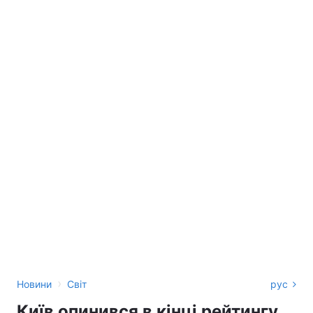
›
Новини
Світ
рус
Київ опинився в кінці рейтингу