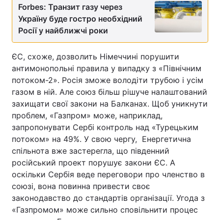
Forbes: Транзит газу через
Україну буде гостро необхідний
Росії у найближчі роки
ЄС, схоже, дозволить Німеччині порушити
антимонопольні правила у випадку з «Північним
потоком-2». Росія зможе володіти трубою і усім
газом в ній. Але союз більш рішуче налаштований
захищати свої закони на Балканах. Щоб уникнути
проблем, «Газпром» може, наприклад,
запропонувати Сербі контроль над «Турецьким
потоком» на 49%. У свою чергу, Енергетична
спільнота вже застерегла, що південний
російський проект порушує закони ЄС. А
оскільки Сербія веде переговори про членство в
союзі, вона повинна привести своє
законодавство до стандартів організації. Угода з
«Газпромом» може сильно сповільнити процес