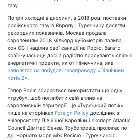
газу.
Попри холодні відносини, в 2018 році поставки
російського газу в Європу і Туреччину досягли
рекордних показників. Москва продала
європейцям 201,8 мільярд кубометрів палива. І
хоч ЄС і націлив свої санкції на Росію, багато
країн-учасниць досі з радістю просувають спільні
енергетичні проекти, як от Німеччина, яка
наполягає на побудові газопроводу «Північний
потік-2»
.
Тепер Росія збирається використати ще одну
«трубу», щоб поглибити свій вплив на
європейській периферії. Це «Турецький потік»,
пише на сторінках
Foreign Policy
дослідник з
Університету Північної Кароліни і експерт Atlantic
Council Дімітар Бечев. Трубопровід пролягає по
дні Чорного моря між Росією і Туреччиною.