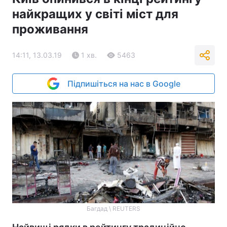
найкращих у світі міст для
проживання
14:11, 13.03.19
1 хв.
5463
Підпишіться на нас в Google
Багдад \ REUTERS