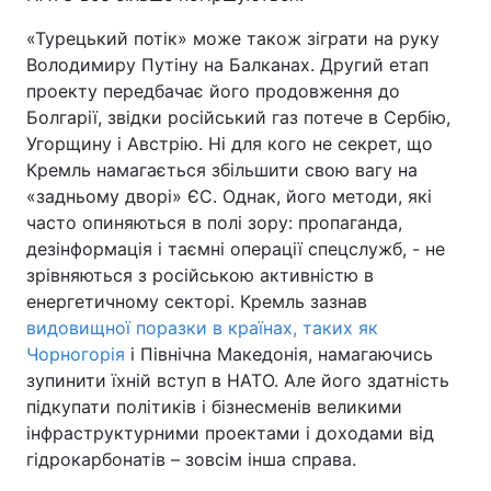
«Турецький потік» може також зіграти на руку
Володимиру Путіну на Балканах. Другий етап
проекту передбачає його продовження до
Болгарії, звідки російський газ потече в Сербію,
Угорщину і Австрію. Ні для кого не секрет, що
Кремль намагається збільшити свою вагу на
«задньому дворі» ЄС. Однак, його методи, які
часто опиняються в полі зору: пропаганда,
дезінформація і таємні операції спецслужб, - не
зрівняються з російською активністю в
енергетичному секторі. Кремль зазнав
видовищної поразки в країнах, таких як
Чорногорія
і Північна Македонія, намагаючись
зупинити їхній вступ в НАТО. Але його здатність
підкупати політиків і бізнесменів великими
інфраструктурними проектами і доходами від
гідрокарбонатів – зовсім інша справа.