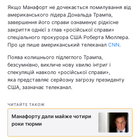
Якщо Манафорт не дочекається помилування від
американського лідера Дональда Трампа,
завершення його справи ознаменує рідкісне
закриття однієї з глав «російської справи»
спеціального прокурора США Роберта Мюллера.
Про це пише американський телеканал
CNN
.
Поява колишнього підлеглого Трампа,
безсумнівно, викличе нову хвилю інтриг і
спекуляцій навколо «російської справи»,
яка представляє серйозну загрозу президенту
США, зазначає телеканал.
ЧИТАЙТЕ ТАКОЖ
Манафорту дали майже чотири
роки тюрми