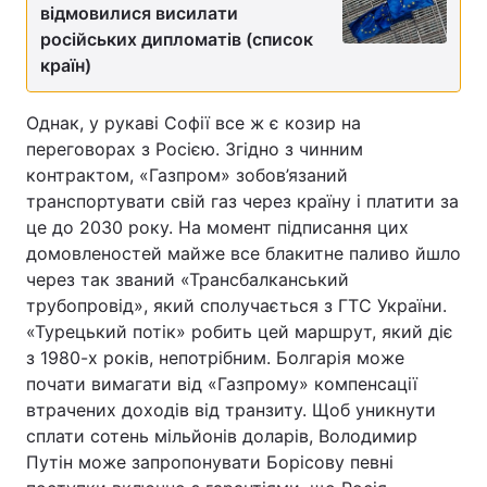
відмовилися висилати
російських дипломатів (список
країн)
Однак, у рукаві Софії все ж є козир на
переговорах з Росією. Згідно з чинним
контрактом, «Газпром» зобов’язаний
транспортувати свій газ через країну і платити за
це до 2030 року. На момент підписання цих
домовленостей майже все блакитне паливо йшло
через так званий «Трансбалканський
трубопровід», який сполучається з ГТС України.
«Турецький потік» робить цей маршрут, який діє
з 1980-х років, непотрібним. Болгарія може
почати вимагати від «Газпрому» компенсації
втрачених доходів від транзиту. Щоб уникнути
сплати сотень мільйонів доларів, Володимир
Путін може запропонувати Борісову певні