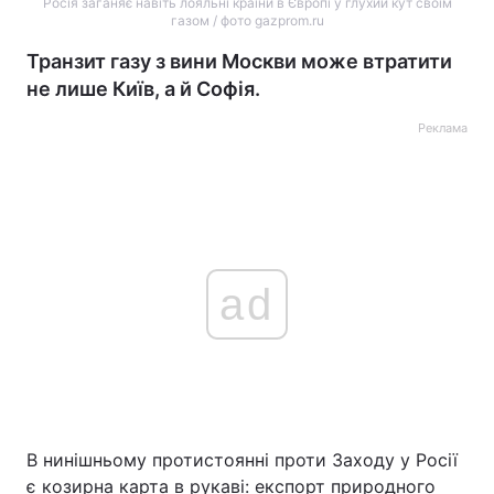
Росія заганяє навіть лояльні країни в Європі у глухий кут своїм
газом / фото gazprom.ru
Транзит газу з вини Москви може втратити
не лише Київ, а й Софія.
Реклама
ad
В нинішньому протистоянні проти Заходу у Росії
є козирна карта в рукаві: експорт природного