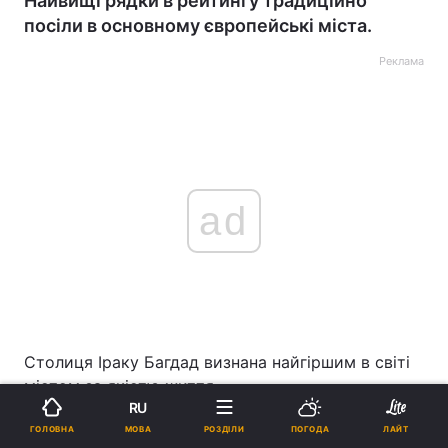
Найвищі рядки в рейтингу традиційно
посіли в основному європейські міста.
Реклама
ad
Столиця Іраку Багдад визнана найгіршим в світі
містом за якістю життя.
RU
МОВА
ГОЛОВНА
РОЗДІЛИ
ПОГОДА
ЛАЙТ
ЧИТАЙТЕ ТАКОЖ