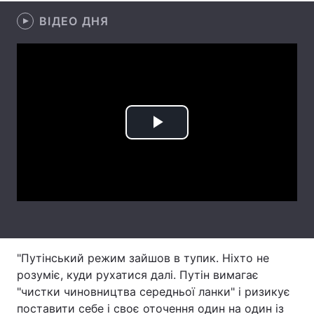
ВІДЕО ДНЯ
Лонгріди
Відео з Youtube
Статті
Інтерв'ю
Думки
Архів
Вакансії
Play
Контакти
Video
Послуги
"Путінський режим зайшов в тупик. Ніхто не
розуміє, куди рухатися далі. Путін вимагає
"чистки чиновництва середньої ланки" і ризикує
поставити себе і своє оточення один на один із