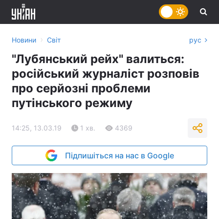
›
Новини
Світ
рус
"Лубянський рейх" валиться:
російський журналіст розповів
про серйозні проблеми
путінського режиму
14:25, 13.03.19
1 хв.
4369
Підпишіться на нас в Google