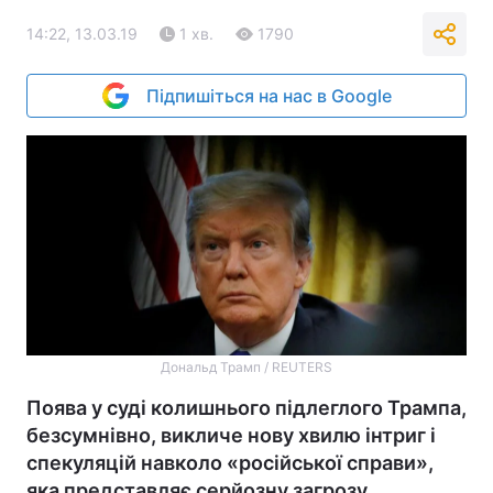
14:22, 13.03.19
1 хв.
1790
Підпишіться на нас в Google
Дональд Трамп / REUTERS
Поява у суді колишнього підлеглого Трампа,
безсумнівно, викличе нову хвилю інтриг і
спекуляцій навколо «російської справи»,
яка представляє серйозну загрозу