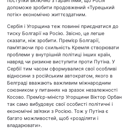
поступки включно з гарантіями, що Росія
допоможе зробити продовжений «Турецький
потік» економічно життєздатним.
Сербія і Угорщина теж повинні приєднатися до
тиску Болгарії на Росію. Звісно, це легше
сказати, ніж зробити. Прем’єр Болгарії,
пам’ятаючи про схильність Кремля створювати
проблеми у внутрішній політиці інших країн,
навряд чи ризикне виступити проти Путіна. У
Сербії тим часом сформувалися свої особливі
відносини з російським автократом, якого в
Белграді вважають важливим міжнародним
союзником у питаннях на зразок незалежності
Косово. Прем’єр-міністр Угорщини Віктор Орбан
так само вибудовує свої особисті політичні і
економічні зв’язки з Росією. Тож у Путіна є
багато можливостей, щоб «розділяти і
владарювати».