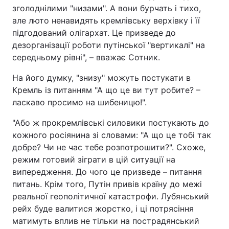
зголоднілими "низами". А вони бурчать і тихо,
Тема оформлення
але люто ненавидять кремлівську верхівку і її
підгодований олігархат. Це призведе до
дезорганізації роботи путінської "вертикалі" на
середньому рівні", – вважає Сотник.
На його думку, "знизу" можуть постукати в
Кремль із питанням "А що це ви тут робите? –
ласкаво просимо на шибеницю!".
"Або ж прокремлівські силовики постукають до
кожного росіянина зі словами: "А що це тобі так
добре? Чи не час тебе розпотрошити?". Схоже,
режим готовий зіграти в цій ситуації на
випередження. До чого це призведе – питання
питань. Крім того, Путін привів країну до межі
реальної геополітичної катастрофи. Лубянський
рейх буде валитися жорстко, і ці потрясіння
матимуть вплив не тільки на пострадянський