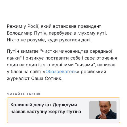
Головна
Війна
Режим у Росії, який встановив президент
Володимир Путін, перебуває в глухому куті.
Україна
Політика
Ніхто не розуміє, куди рухатися далі.
Економіка
Світ
Путін вимагає "чистки чиновництва середньої
ланки" і ризикує поставити себе і своє оточення
Спорт
Наука
один на один із зголоднілими "низами", написав
у блозі на сайті «
Обозреватель
» російський
Техно і зв'язок
Лайт
журналіст Саша Сотник.
Зброя
Інциденти
ЧИТАЙТЕ ТАКОЖ
Здоров'я
Туризм
Колишній депутат Держдуми
назвав наступну жертву Путіна
Цікавинки
Погода
Екологія
Регіони