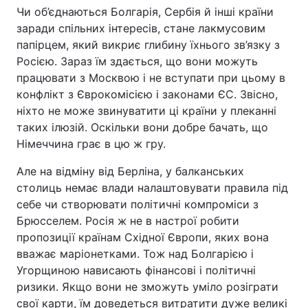
Чи об’єднаються Болгарія, Сербія й інші країни
заради спільних інтересів, стане лакмусовим
папірцем, який викриє глибину їхнього зв’язку з
Росією. Зараз їм здається, що вони можуть
працювати з Москвою і не вступати при цьому в
конфлікт з Єврокомісією і законами ЄС. Звісно,
ніхто не може звинуватити ці країни у плеканні
таких ілюзій. Оскільки вони добре бачать, що
Німеччина грає в цю ж гру.
Але на відміну від Берліна, у балканських
столиць немає влади налаштовувати правила під
себе чи створювати політичні компроміси з
Брюсселем. Росія ж не в настрої робити
пропозиції країнам Східної Європи, яких вона
вважає маріонетками. Тож над Болгарією і
Угорщиною нависають фінансові і політичні
ризики. Якщо вони не зможуть уміло розіграти
свої карти, їм доведеться витратити дуже великі