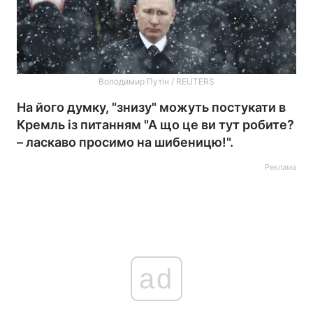
Володимир Путін / REUTERS
На його думку, "знизу" можуть постукати в
Кремль із питанням "А що це ви тут робите?
– ласкаво просимо на шибеницю!".
Реклама
ad