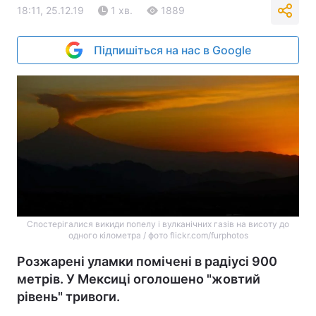
18:11, 25.12.19
1 хв.
1889
Підпишіться на нас в Google
Спостерігалися викиди попелу і вулканічних газів на висоту до
одного кілометра / фото flickr.com/furphotos
Розжарені уламки помічені в радіусі 900
метрів. У Мексиці оголошено "жовтий
рівень" тривоги.