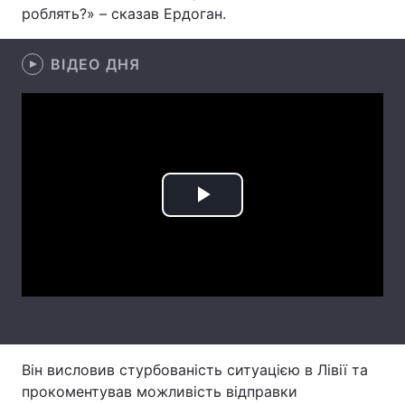
роблять?» – сказав Ердоган.
Лонгріди
ВІДЕО ДНЯ
Відео з Youtube
Статті
Інтерв'ю
Думки
Архів
Вакансії
Контакти
Play
Послуги
Video
Він висловив стурбованість ситуацією в Лівії та
прокоментував можливість відправки