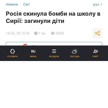
›
Новини
Світ
рус
Росія скинула бомби на школу в
Сирії: загинули діти
14:22, 25.12.19
1 хв.
2596
Підпишіться на нас в Google
RU
МОВА
ГОЛОВНА
РОЗДІЛИ
ПОГОДА
ЛАЙТ
Авіаудар був нанесений по школі в селі Джубас в провінції Ідліб /