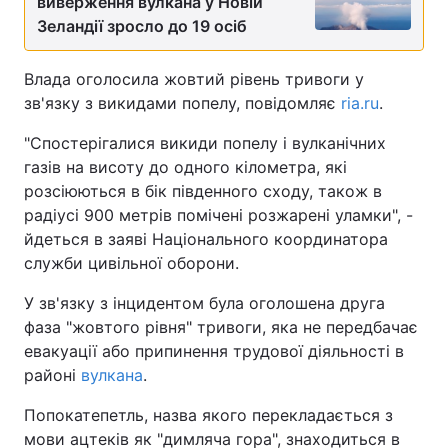
виверження вулкана у Новій
Зеландії зросло до 19 осіб
Влада оголосила жовтий рівень тривоги у
зв'язку з викидами попелу, повідомляє
ria.ru
.
"Спостерігалися викиди попелу і вулканічних
газів на висоту до одного кілометра, які
розсіюються в бік південного сходу, також в
радіусі 900 метрів помічені розжарені уламки", -
йдеться в заяві Національного координатора
служби цивільної оборони.
У зв'язку з інцидентом була оголошена друга
фаза "жовтого рівня" тривоги, яка не передбачає
евакуації або припинення трудової діяльності в
районі
вулкана
.
Попокатепетль, назва якого перекладається з
мови ацтеків як "димляча гора", знаходиться в