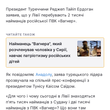
Президент Туреччини Реджеп Тайіп Ердоган
заявив, що у Лівії перебувають 2 тисячі
найманців російської ПВК «Вагнер».
Головна
Війна
Україна
Політика
ЧИТАЙТЕ ТАКОЖ
Економіка
Світ
Найманець "Вагнера", який
розчленував чоловіка у Сирії,
Спорт
Наука
навчає патріотизму російських
дітей
Техно і зв'язок
Лайт
Як повідомляє
Анадолу
, заява турецького лідера
Зброя
Інциденти
прозвучала на спільній прес-конференції з
президентом Тунісу Каісом Саїдом.
Здоров'я
Туризм
«Для чого і чому сьогодні в Лівії знаходяться
Цікавинки
Погода
п'ять тисяч найманців з Судану і дві тисячі
найманців з ПВК «Вагнер»? Що вони там
Екологія
Регіони