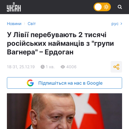
›
Новини
Світ
рус
У Лівії перебувають 2 тисячі
російських найманців з "групи
Вагнера" – Ердоган
18:31, 25.12.19
1 хв.
4006
Підпишіться на нас в Google