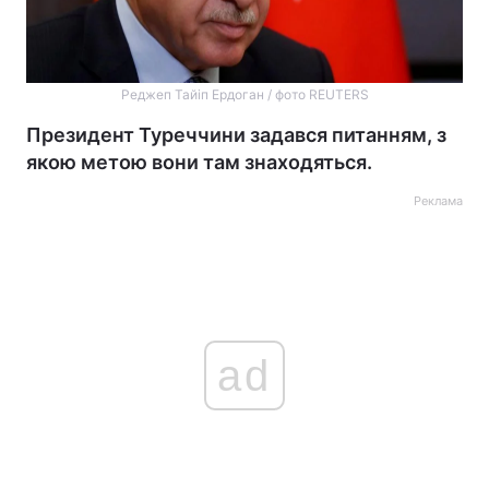
Реджеп Тайіп Ердоган / фото REUTERS
Президент Туреччини задався питанням, з
якою метою вони там знаходяться.
Реклама
ad