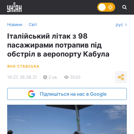
›
Новини
Світ
рус
Італійський літак з 98
пасажирами потрапив під
обстріл в аеропорту Кабула
ЯНА СТАВСЬКА
16:27, 26.08.21
2 хв.
3020
Підпишіться на нас в Google