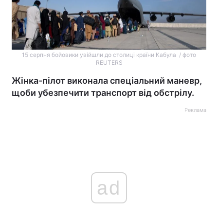
15 серпня бойовики увійшли до столиці країни Кабула / фото
REUTERS
Жінка-пілот виконала спеціальний маневр,
щоби убезпечити транспорт від обстрілу.
Реклама
ad