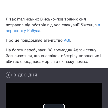
Літак італійських Військо-повітряних сил
Головна
Війна
потрапив під обстріл під час евакуації біженців
в
аеропорту Кабула
.
Україна
Політика
Про це повідомляє агентство
AGI
.
Економіка
Світ
На борту перебували 98 громадян Афганістану.
Спорт
Наука
Зазначається, що внаслідок обстрілу поранених і
вбитих серед пасажирів та екіпажу немає.
Техно і зв'язок
Лайт
Зброя
Інциденти
ВІДЕО ДНЯ
Здоров'я
Туризм
Цікавинки
Погода
Екологія
Регіони