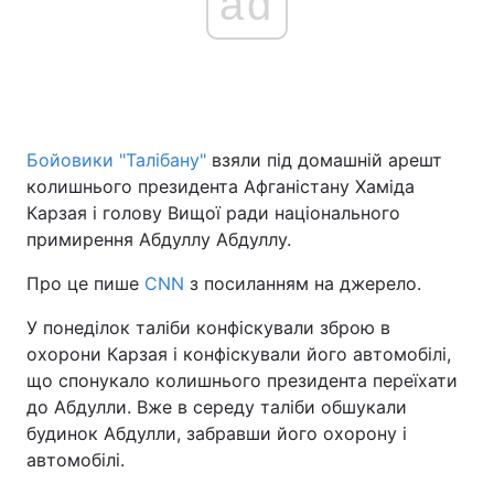
ad
Бойовики "Талібану"
взяли під домашній арешт
колишнього президента Афганістану Хаміда
Карзая і голову Вищої ради національного
примирення Абдуллу Абдуллу.
Про це пише
CNN
з посиланням на джерело.
У понеділок таліби конфіскували зброю в
охорони Карзая і конфіскували його автомобілі,
що спонукало колишнього президента переїхати
до Абдулли. Вже в середу таліби обшукали
будинок Абдулли, забравши його охорону і
автомобілі.