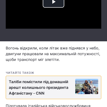
Play
Лонгріди
Video
Відео з Youtube
Статті
Інтерв'ю
Думки
Архів
Вакансії
Вогонь відкрили, коли літак вже піднявся у небо,
двигуни працювали на максимальній потужності,
Контакти
щоби транспорт міг злетіти.
Послуги
ЧИТАЙТЕ ТАКОЖ
Таліби помістили під домашній
арешт колишнього президента
Афганістану - CNN
Пілотувала італійська військовослужбовиця