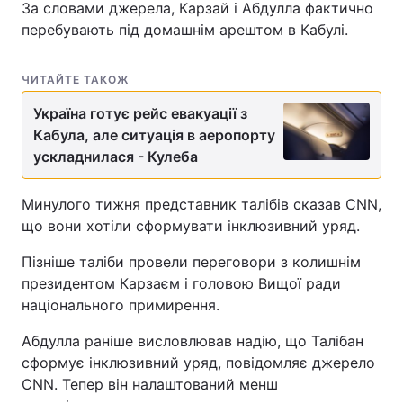
За словами джерела, Карзай і Абдулла фактично
перебувають під домашнім арештом в Кабулі.
ЧИТАЙТЕ ТАКОЖ
Україна готує рейс евакуації з
Кабула, але ситуація в аеропорту
ускладнилася - Кулеба
Минулого тижня представник талібів сказав CNN,
що вони хотіли сформувати інклюзивний уряд.
Пізніше таліби провели переговори з колишнім
президентом Карзаєм і головою Вищої ради
національного примирення.
Абдулла раніше висловлював надію, що Талібан
сформує інклюзивний уряд, повідомляє джерело
CNN. Тепер він налаштований менш