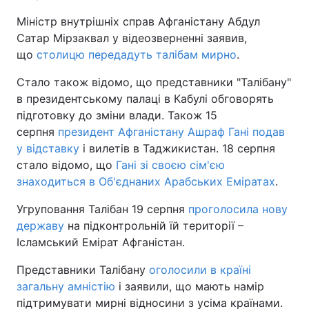
Міністр внутрішніх справ Афганістану Абдул
Сатар Мірзаквал у відеозверненні заявив,
що
столицю передадуть талібам мирно
.
Стало також відомо, що представники "Талібану"
в президентському палаці в Кабулі обговорять
підготовку до зміни влади. Також 15
серпня
президент Афганістану Ашраф Гані подав
у відставку
і вилетів в Таджикистан. 18 серпня
стало відомо, що
Гані зі своєю сім'єю
знаходиться в Об'єднаних Арабських Еміратах
.
Угруповання Талібан 19 серпня
проголосила нову
державу
на підконтрольній їй території –
Ісламський Емірат Афганістан.
Представники Талібану
оголосили в країні
загальну амністію
і заявили, що мають намір
підтримувати мирні відносини з усіма країнами.