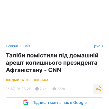
›
Новини
Світ
рус
Таліби помістили під домашній
арешт колишнього президента
Афганістану - CNN
ЛЮДМИЛА ЖЕРНОВСЬКА
15:57, 26.08.21
2 хв.
2229
Підпишіться на нас в Google