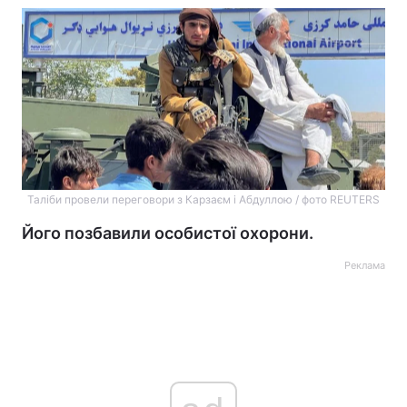
Таліби провели переговори з Карзаєм і Абдуллою / фото REUTERS
Його позбавили особистої охорони.
Реклама