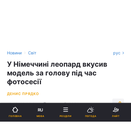
›
Новини
Світ
рус
У Німеччині леопард вкусив
модель за голову під час
фотосесії
ДЕНИС ПРЯДКО
15:13, 26.08.21
1 хв.
3352
RU
МОВА
ГОЛОВНА
РОЗДІЛИ
ПОГОДА
ЛАЙТ
Підпишіться на нас в Google