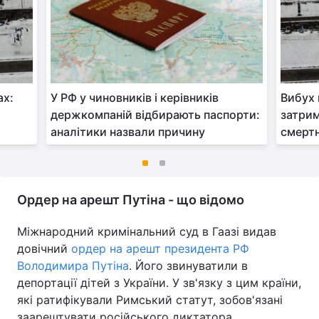
ах:
У РФ у чиновників і керівників
Вибух 
и
держкомпаній відбирають паспорти:
затри
аналітики назвали причину
смертн
Ордер на арешт Путіна - що відомо
Міжнародний кримінальний суд в Гаазі видав
довічний
ордер на арешт президента РФ
Володимира Путіна
. Його звинуватили в
депортації дітей з України. У зв'язку з цим країни,
які ратифікували Римський статут, зобов'язані
заарештувати російського диктатора.