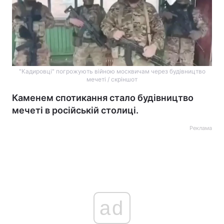
"Кадировці" погрожують війною москвичам через будівництво
мечеті / скріншот
Каменем спотикання стало будівництво
мечеті в російській столиці.
Реклама
ad