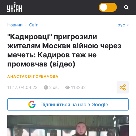
›
Новини
Світ
рус
"Кадировці" пригрозили
жителям Москви війною через
мечеть: Кадиров теж не
промовчав (відео)
АНАСТАСІЯ ГОРБАЧОВА
11:17, 04.04.23
2 хв.
113262
Підпишіться на нас в Google