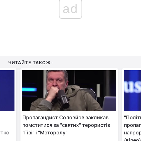
ad
ЧИТАЙТЕ ТАКОЖ:
Пропагандист Соловйов закликав
"Політ
помститися за "святих" терористів
пропа
утнє
"Гіві" і "Моторолу"
напро
(відео)