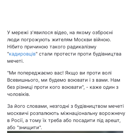
Головна
Війна
У мережі з'явилося відео, на якому озброєні
Україна
Політика
люди погрожують жителям Москви війною.
Нібито причиною такого радикалізму
Економіка
Світ
"
кадировців
" стали протести проти будівництва
мечеті.
Спорт
Наука
"Ми попереджаємо вас! Якщо ви проти волі
Техно і зв'язок
Лайт
Всевишнього, ми будемо воювати і з вами. Нам
без різниці проти кого воювати", - каже один з
Зброя
Інциденти
чоловіків.
Здоров'я
Туризм
За його словами, незгодні з будівництвом мечеті
москвичі розпалюють міжнаціональну ворожнечу
Цікавинки
Погода
в Росії, а тому їх треба або посадити під арешт,
або "знищити".
Екологія
Регіони