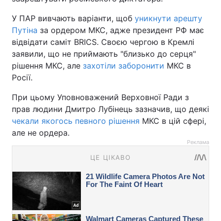
У ПАР вивчають варіанти, щоб
уникнути арешту
Путіна
за ордером МКС, адже президент РФ має
відвідати саміт BRICS. Своєю чергою в Кремлі
заявили, що не приймають "близько до серця"
рішення МКС, але
захотіли заборонити
МКС в
Росії.
При цьому Уповноважений Верховної Ради з
прав людини Дмитро Лубінець зазначив, що деякі
чекали якогось певного рішення
МКС в цій сфері,
але не ордера.
Реклама