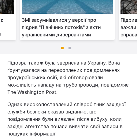
ає
ЗМІ засумнівалися у версії про
Підрив
підрив "Північних потоків" з яхти
важлив
J
українськими диверсантами
справа
Підозра також була звернена на Україну. Вона
ґрунтувалася на перехоплених повідомленнях
проукраїнських осіб, які обговорювали
можливість нападу на трубопроводи, повідомляє
The Washington Post.
Однак високопоставлений співробітник західної
служби безпеки сказав виданню, що
повідомлення були виявлені після вибуху, коли
західні агентства почали вивчати свої записи в
пошуках інформації.