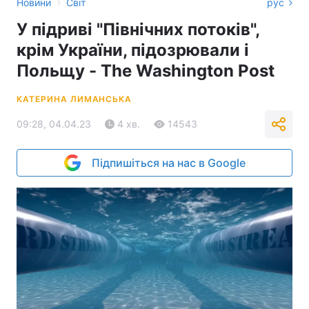
›
Новини
Світ
рус
У підриві "Північних потоків",
крім України, підозрювали і
Польщу - The Washington Post
КАТЕРИНА ЛИМАНСЬКА
09:28, 04.04.23
4 хв.
14543
Підпишіться на нас в Google