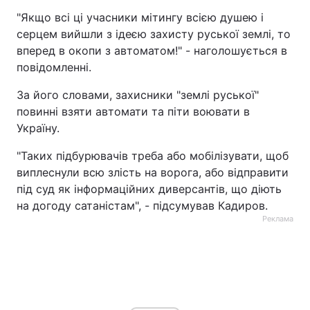
"Якщо всі ці учасники мітингу всією душею і
Тема оформлення
серцем вийшли з ідеєю захисту руської землі, то
вперед в окопи з автоматом!" - наголошується в
повідомленні.
За його словами, захисники "землі руської"
повинні взяти автомати та піти воювати в
Україну.
"Таких підбурювачів треба або мобілізувати, щоб
виплеснули всю злість на ворога, або відправити
під суд як інформаційних диверсантів, що діють
на догоду сатаністам", - підсумував Кадиров.
Реклама