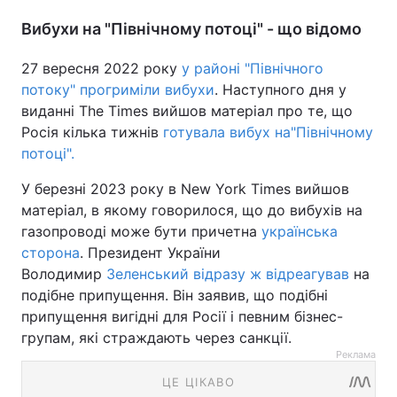
Вибухи на "Північному потоці" - що відомо
27 вересня 2022 року
у районі "Північного
потоку" прогриміли вибухи
. Наступного дня у
виданні The Times вийшов матеріал про те, що
Росія кілька тижнів
готувала вибух на"Північному
потоці".
У березні 2023 року в New York Times вийшов
матеріал, в якому говорилося, що до вибухів на
газопроводі може бути причетна
українська
сторона
. Президент України
Володимир
Зеленський відразу ж відреагував
на
подібне припущення. Він заявив, що подібні
припущення вигідні для Росії і певним бізнес-
групам, які страждають через санкції.
Реклама