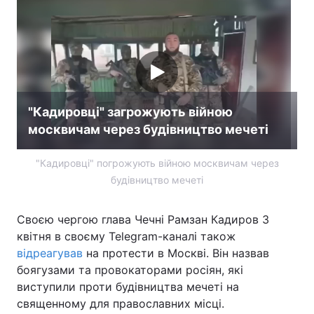
Лонгріди
Відео з Youtube
Статті
Інтерв'ю
Думки
"Кадировці" загрожують війною
Архів
Вакансії
москвичам через будівництво мечеті
Контакти
"Кадировці" погрожують війною москвичам через
будівництво мечеті
Послуги
Своєю чергою глава Чечні Рамзан Кадиров 3
квітня в своєму Telegram-каналі також
відреагував
на протести в Москві. Він назвав
боягузами та провокаторами росіян, які
виступили проти будівництва мечеті на
священному для православних місці.