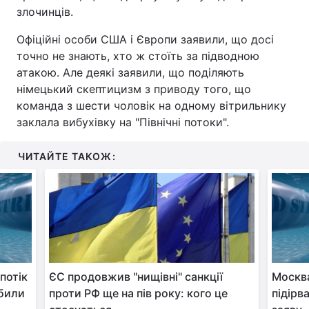
злочинців.
Офіційні особи США і Європи заявили, що досі
точно не знають, хто ж стоїть за підводною
атакою. Але деякі заявили, що поділяють
німецький скептицизм з приводу того, що
команда з шести чоловік на одному вітрильнику
заклала вибухівку на "Північні потоки".
ЧИТАЙТЕ ТАКОЖ:
потік
ЄС продовжив "нищівні" санкції
Москва
обили
проти РФ ще на пів року: кого це
підірв