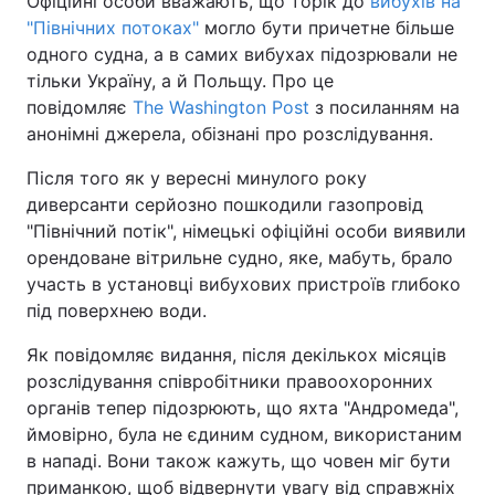
Офіційні особи вважають, що торік до
вибухів на
"Північних потоках"
могло бути причетне більше
одного судна, а в самих вибухах підозрювали не
тільки Україну, а й Польщу. Про це
повідомляє
The Washington Post
з посиланням на
анонімні джерела, обізнані про розслідування.
Після того як у вересні минулого року
диверсанти серйозно пошкодили газопровід
"Північний потік", німецькі офіційні особи виявили
орендоване вітрильне судно, яке, мабуть, брало
участь в установці вибухових пристроїв глибоко
під поверхнею води.
Як повідомляє видання, після декількох місяців
розслідування співробітники правоохоронних
органів тепер підозрюють, що яхта "Андромеда",
ймовірно, була не єдиним судном, використаним
в нападі. Вони також кажуть, що човен міг бути
приманкою, щоб відвернути увагу від справжніх