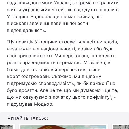
наданням допомоги Україні, зокрема покращити
життя українських дітей, які відвідують школи в
Угорщині. Водночас дипломат заявив, що
військові злочинці повинні понести
відповідальність.
"Ця позиція Угорщини стосується всіх випадків,
незалежно від національності, країни або будь-
якої приналежності. Ми переконані, що врешті-
решт справедливість перемагає. Можливо, в
більш довгостроковій перспективі, ніж в
короткостроковій. Скажімо, ми в цілому
підтримуємо справедливість, як би важко її не
було досягти. Але це те, що ми думаємо і це те,
що ми озвучуємо з початку цього конфлікту", -
підсумував Модьор.
ЧИТАЙТЕ ТАКОЖ: