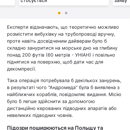
стосується
заяву
Експерти відзначають, що теоретично можливо
розмістити вибухівку на трубопроводі вручну,
проте навіть досвідченим дайверам було б
складно зануритися на морське дно на глибину
понад 200 футів (60 метрів - УНІАН) і повільно
піднятися на поверхню, щоб дати час для
декомпресії.
Така операція потребувала б декількох занурень,
в результаті чого "Андромеда" була б виявлена з
найближчих кораблів, повідомляє видання. Місію
було б легше здійснити за допомогою
дистанційно керованих підводних апаратів або
невеликих підводних човнів.
Підозри поширюються на Польщу та