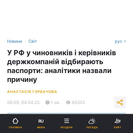
›
Новини
Світ
рус
У РФ у чиновників і керівників
держкомпаній відбирають
паспорти: аналітики назвали
причину
АНАСТАСІЯ ГОРБАЧОВА
06:59, 04.04.23
1 хв.
65203
Підпишіться на нас в Google
RU
МОВА
ГОЛОВНА
РОЗДІЛИ
ПОГОДА
ЛАЙТ