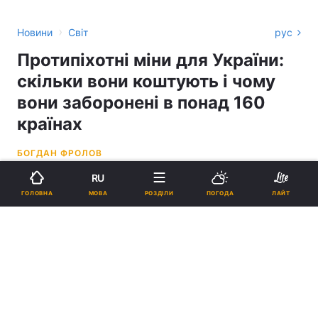
›
Новини
Світ
рус
Протипіхотні міни для України:
скільки вони коштують і чому
вони заборонені в понад 160
країнах
БОГДАН ФРОЛОВ
RU
01:00, 23.11.24
3 хв.
9517
МОВА
ГОЛОВНА
РОЗДІЛИ
ПОГОДА
ЛАЙТ
Підпишіться на нас в Google