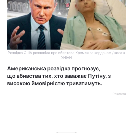
Розвідка США розповіла про вбивтсва Кремля за кордоном / колаж
УНІАН
Американська розвідка прогнозує,
що вбивства тих, хто заважає Путіну, з
високою ймовірністю триватимуть.
Реклама