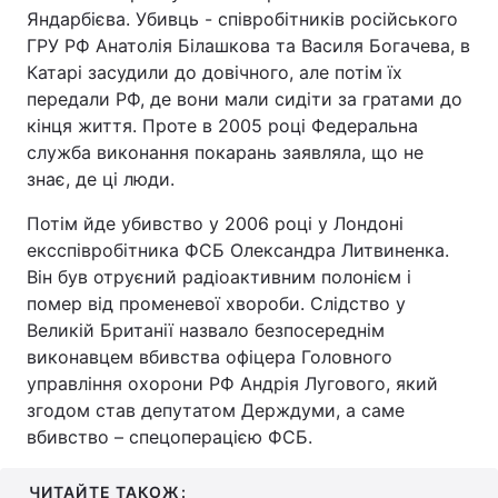
Яндарбієва. Убивць - співробітників російського
ГРУ РФ Анатолія Білашкова та Василя Богачева, в
Катарі засудили до довічного, але потім їх
передали РФ, де вони мали сидіти за гратами до
кінця життя. Проте в 2005 році Федеральна
служба виконання покарань заявляла, що не
знає, де ці люди.
Потім йде убивство у 2006 році у Лондоні
ексспівробітника ФСБ Олександра Литвиненка.
Він був отруєний радіоактивним полонієм і
помер від променевої хвороби. Слідство у
Великій Британії назвало безпосереднім
виконавцем вбивства офіцера Головного
управління охорони РФ Андрія Лугового, який
згодом став депутатом Держдуми, а саме
вбивство – спецоперацією ФСБ.
ЧИТАЙТЕ ТАКОЖ: