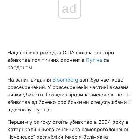
ad
Національна розвідка США склала звіт про
вбивства політичних опонентів
Путіна
за
кордоном.
На запит видання
Bloomberg
звіт був частково
розсекречений. У розсекреченій частині вказана
низка убивств. Розвідка зробила висновок, що ці
вбивства здійснено російськими спецслужбами і
з дозволу Путіна.
Першим у списку стоїть убивство в 2004 року в
Катарі колишнього очільника самопроголошеної
Чеченської республіки Ічкерія Зелімхана