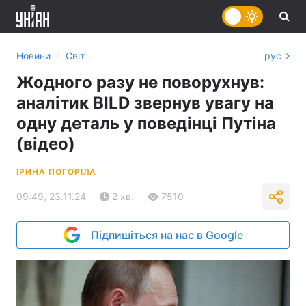
›
Новини
Світ
рус
Жодного разу не поворухнув:
аналітик BILD звернув увагу на
одну деталь у поведінці Путіна
(відео)
ІРИНА ПОГОРІЛА
09:49, 23.11.24
2 хв.
7510
Підпишіться на нас в Google