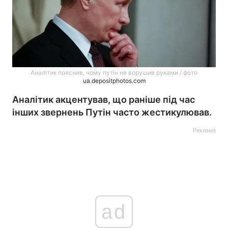
Аналітик пояснив, чому путін не ворушив руками / фото
ua.depositphotos.com
Аналітик акцентував, що раніше під час
інших звернень Путін часто жестикулював.
Реклама
ad