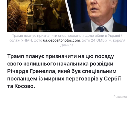
Трамп планує призначити спецпосланця щодо війни в Україні /
Колаж УНІАН, фото
ua.depositphotos.com
, фото 24 ОМБр ім. короля
Данила
Трамп планує призначити на цю посаду
свого колишнього начальника розвідки
Річарда Гренелла, який був спеціальним
посланцем із мирних переговорів у Сербії
та Косово.
Реклама