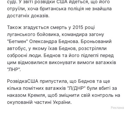
суді. У звіті розвідки США йдеться, що його
отруїли, хоча британська поліція не знайшла
достатніх доказів.
Також згадується смерть у 2015 році
луганського бойовика, командира загону
"Бетмен" Олександра Беднова. Броньований
автобус, у якому їхав Беднов, розстріляли
озброєні люди. Беднов та його підлеглі перед
цим відмовилися виконувати вимоги ватажків
"ЛНР".
РозвідкаСША припустила, що Беднов та ще
кілька помітних ватажків "Л/ДНР" були вбиті за
наказом Кремля, щоб зміцнити свій контроль на
окупованій частині України.
Реклама