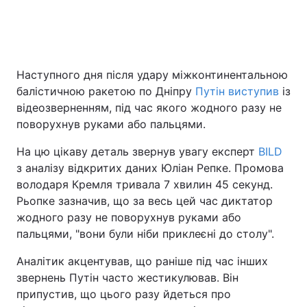
Головна
Війна
Наступного дня після удару міжконтинентальною
Україна
Політика
балістичною ракетою по Дніпру
Путін виступив
із
відеозверненням, під час якого жодного разу не
Економіка
Світ
поворухнув руками або пальцями.
Спорт
Наука
На цю цікаву деталь звернув увагу експерт
BILD
з аналізу відкритих даних Юліан Репке. Промова
Техно і зв'язок
Лайт
володаря Кремля тривала 7 хвилин 45 секунд.
Рьопке зазначив, що за весь цей час диктатор
Зброя
Інциденти
жодного разу не поворухнув руками або
пальцями, "вони були ніби приклеєні до столу".
Здоров'я
Туризм
Аналітик акцентував, що раніше під час інших
Цікавинки
Погода
звернень Путін часто жестикулював. Він
припустив, що цього разу йдеться про
Екологія
Регіони