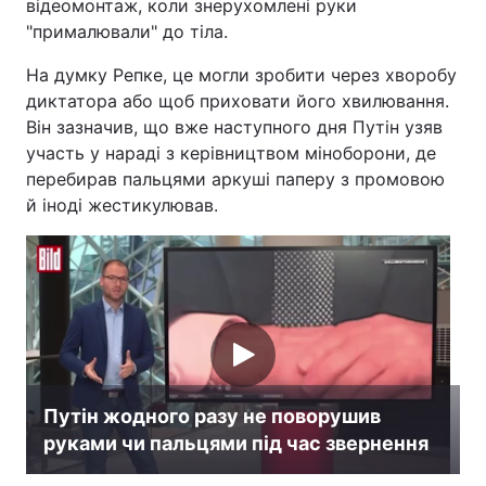
відеомонтаж, коли знерухомлені руки
"прималювали" до тіла.
Лонгріди
На думку Репке, це могли зробити через хворобу
диктатора або щоб приховати його хвилювання.
Відео з Youtube
Статті
Він зазначив, що вже наступного дня Путін узяв
Інтерв'ю
Думки
участь у нараді з керівництвом міноборони, де
перебирав пальцями аркуші паперу з промовою
Архів
Вакансії
й іноді жестикулював.
Контакти
Послуги
Путін жодного разу не поворушив
руками чи пальцями під час звернення