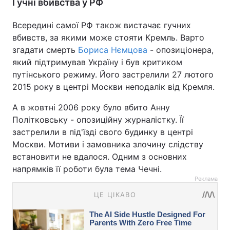
Гучні вбивства у РФ
Всередині самої РФ також вистачає гучних
вбивств, за якими може стояти Кремль. Варто
згадати смерть
Бориса Нємцова
- опозиціонера,
який підтримував Україну і був критиком
путінського режиму. Його застрелили 27 лютого
2015 року в центрі Москви неподалік від Кремля.
А в жовтні 2006 року було вбито Анну
Політковську - опозиційну журналістку. Її
застрелили в під'їзді свого будинку в центрі
Москви. Мотиви і замовника злочину слідству
встановити не вдалося. Одним з основних
напрямків її роботи була тема Чечні.
Реклама