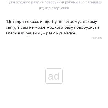
Путін жодного разу не поворухнув руками або пальцями
Тема оформлення
під час звернення
"Ці кадри показали, що Путін погрожує всьому
світу, а сам не може жодного разу поворухнути
власними руками", - резюмує Репке.
Реклама
ad