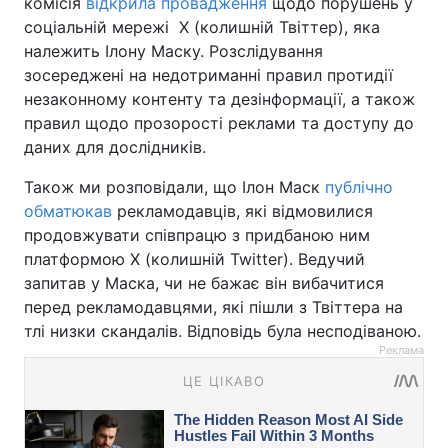
комісія
відкрила провадження
щодо порушень у
соціальній мережі Х (колишній Твіттер), яка
належить Ілону Маску. Розслідування
зосереджені на недотриманні правил протидії
незаконному контенту та дезінформації, а також
правил щодо прозорості реклами та доступу до
даних для дослідників.
Також ми розповідали, що Ілон Маск
публічно
обматюкав
рекламодавців, які відмовилися
продовжувати співпрацю з придбаною ним
платформою Х (колишній Twitter). Ведучий
запитав у Маска, чи не бажає він вибачитися
перед рекламодавцями, які пішли з Твіттера на
тлі низки скандалів. Відповідь була несподіваною.
Реклама