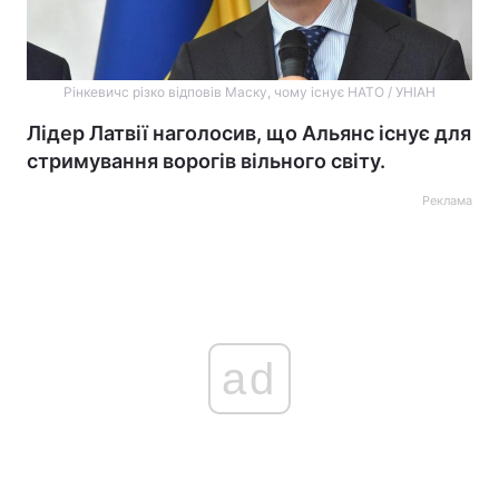
Рінкевичс різко відповів Маску, чому існує НАТО / УНІАН
Лідер Латвії наголосив, що Альянс існує для
стримування ворогів вільного світу.
Реклама
ad