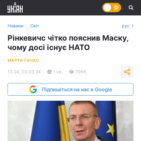
›
Новини
Світ
рус
Рінкевичс чітко пояснив Маску,
чому досі існує НАТО
МАРТА ГИЧКО
13:24, 03.03.24
1 хв.
7966
Підпишіться на нас в Google