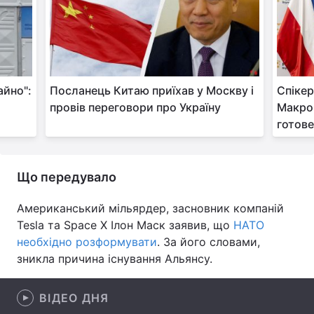
Лонгріди
Відео з Youtube
Статті
айно":
Посланець Китаю приїхав у Москву і
Спікер
Інтерв'ю
Думки
провів переговори про Україну
Макрон
готове 
Архів
Вакансії
Контакти
Що передувало
Послуги
Американський мільярдер, засновник компаній
Tesla та Space X Ілон Маск заявив, що
НАТО
необхідно розформувати
. За його словами,
зникла причина існування Альянсу.
ВІДЕО ДНЯ