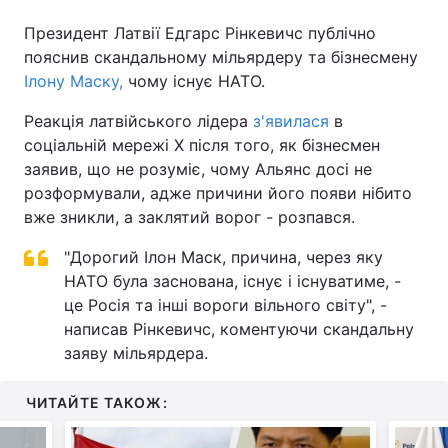
Президент Латвії Едгарс Рінкевичс публічно
пояснив скандальному мільярдеру та бізнесмену
Ілону Маску,
чому існує НАТО.
Головна
Війна
Реакція латвійського лідера
з'явилася
в
Україна
Політика
соціальній мережі X після того, як бізнесмен
заявив, що не розуміє, чому Альянс досі не
Економіка
Світ
розформували, адже причини його появи нібито
вже зникли, а заклятий ворог - розпався.
Спорт
Наука
"Дорогий Ілон Маск, причина, через яку
Техно і зв'язок
Лайт
НАТО була заснована, існує і існуватиме, -
це Росія та інші вороги вільного світу", -
Зброя
Інциденти
написав Рінкевичс, коментуючи скандальну
Здоров'я
Туризм
заяву мільярдера.
Цікавинки
Погода
ЧИТАЙТЕ ТАКОЖ:
Екологія
Регіони