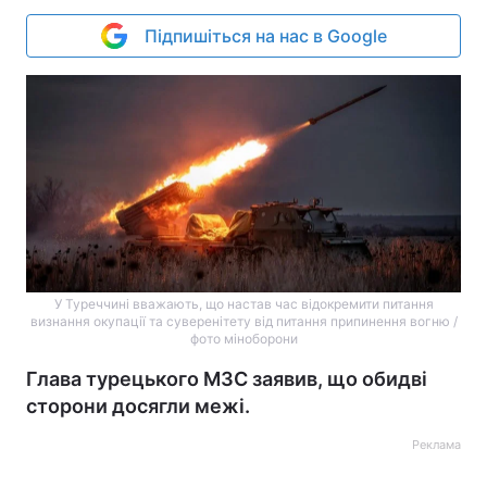
Підпишіться на нас в Google
У Туреччині вважають, що настав час відокремити питання
визнання окупації та суверенітету від питання припинення вогню /
фото міноборони
Глава турецького МЗС заявив, що обидві
сторони досягли межі.
Реклама