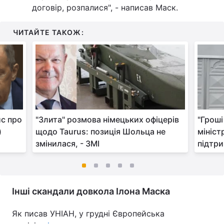
договір, розпалися", - написав Маск.
ЧИТАЙТЕ ТАКОЖ:
ис про
"Злита" розмова німецьких офіцерів
"Гроші
)
щодо Taurus: позиція Шольца не
мініст
змінилася, - ЗМІ
підтри
Інші скандали довкола Ілона Маска
Як писав УНІАН, у грудні Європейська