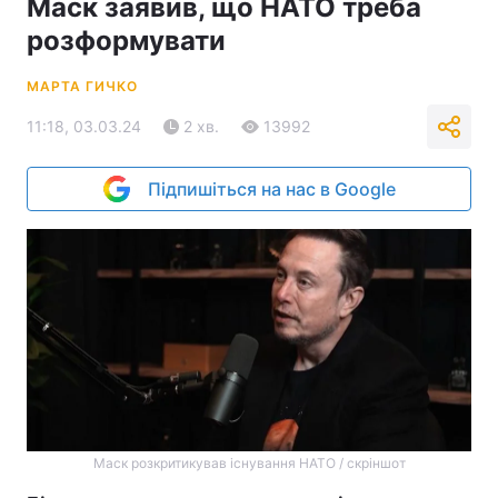
Маск заявив, що НАТО треба
розформувати
МАРТА ГИЧКО
11:18, 03.03.24
2 хв.
13992
Підпишіться на нас в Google
Маск розкритикував існування НАТО / скріншот