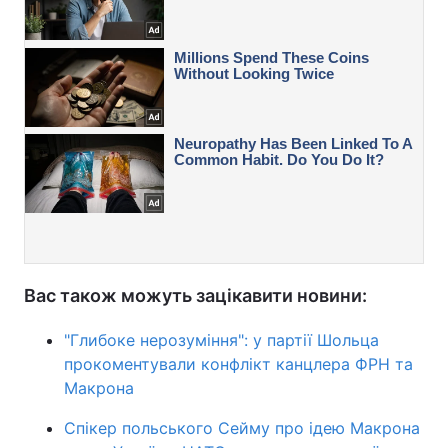
Вас також можуть зацікавити новини:
"Глибоке нерозуміння": у партії Шольца
прокоментували конфлікт канцлера ФРН та
Макрона
Спікер польського Сейму про ідею Макрона