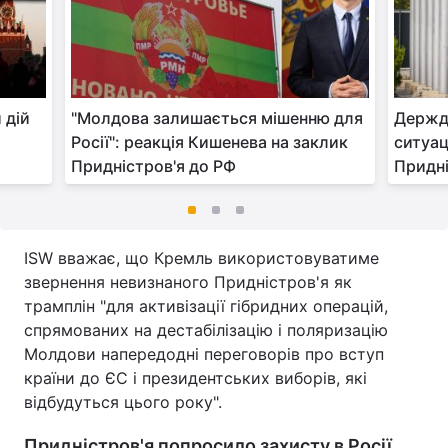
 дій
"Молдова залишається мішенню для
Держд
Росії": реакція Кишенева на заклик
ситуац
Придністров'я до РФ
Придн
ISW вважає, що Кремль використовуватиме
звернення невизнаного Придністров'я як
трамплін "для активізації гібридних операцій,
спрямованих на дестабілізацію і поляризацію
Молдови напередодні переговорів про вступ
країни до ЄС і президентських виборів, які
відбудуться цього року".
Придністров'я попросило захисту в Росії