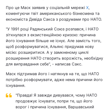
Про це Маск заявив у соціальній мережі
X
,
коментуючи твіт американського бізнесмена та
економіста Девіда Сакса з роздумами про НАТО.
"У 1991 році Радянський Союз розпався, і НАТО
зіткнулася з екзистенційною кризою: причина
його існування більше не існує. Але замість того,
щоб розформуватися, Альянс придумав нову
місію: розширитися. А у замкненому циклі
розширення НАТО створить ворожість, необхідну
для виправдання себе", - написав Сакс.
Маск підтримав його і натякнув на те, що НАТО
потрібно розформувати, адже нема причини його
існування.
"Правда! Я завжди дивувався, чому НАТО
продовжує існувати, попри те, що його
ворог і причина існування, Варшавський