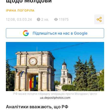
щодо Молдови
ІРИНА ПОГОРІЛА
12:08, 03.03.24
2 хв.
11975
Підпишіться на нас в Google
РФ може почати гібридну операцію проти Молдови / фото
ua.depositphotos.com
Аналітики вважають, що РФ