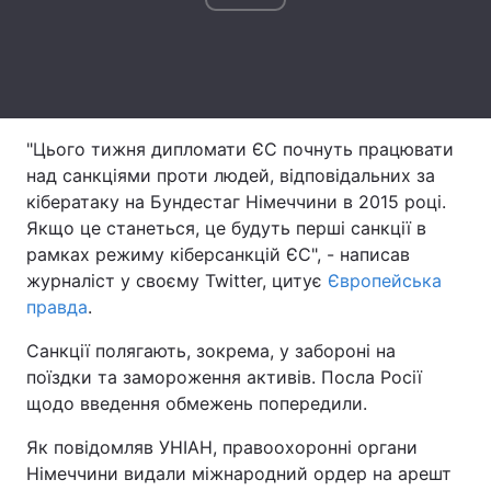
Лонгріди
Відео з Youtube
Статті
"Цього тижня дипломати ЄС почнуть працювати
Інтерв'ю
Думки
над санкціями проти людей, відповідальних за
Архів
Вакансії
кібератаку на Бундестаг Німеччини в 2015 році.
Якщо це станеться, це будуть перші санкції в
Контакти
рамках режиму кіберсанкцій ЄС", - написав
журналіст у своєму Twitter, цитує
Європейська
Послуги
правда
.
Санкції полягають, зокрема, у забороні на
поїздки та замороження активів. Посла Росії
щодо введення обмежень попередили.
Як повідомляв УНІАН, правоохоронні органи
Німеччини видали міжнародний ордер на арешт