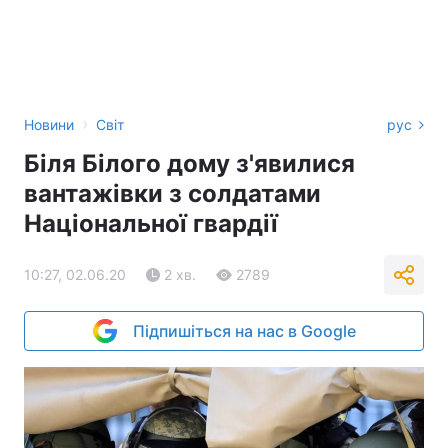
›
Новини
Світ
рус
Біля Білого дому з'явилися
вантажівки з солдатами
Національної гвардії
10:27, 02.06.20
2 хв.
2789
Підпишіться на нас в Google