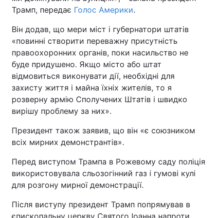
Трамп, передає
Голос Америки
.
Він додав, що мери міст і губернатори штатів
«повинні створити переважну присутність
правоохоронних органів, поки насильство не
буде придушено. Якщо місто або штат
відмовиться виконувати дії, необхідні для
захисту життя і майна їхніх жителів, то я
розверну армію Сполучених Штатів і швидко
вирішу проблему за них».
Президент також заявив, що він «є союзником
всіх мирних демонстрантів».
Перед виступом Трампа в Рожевому саду поліція
використовувала сльозогінний газ і гумові кулі
для розгону мирної демонстрації.
Після виступу президент Трамп попрямував в
єпископальну церкву Святого Іоанна напроти