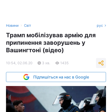
›
Новини
Світ
рус
Трамп мобілізував армію для
припинення заворушень у
Вашингтоні (відео)
10:54, 02.06.20
3 хв.
1435
Підпишіться на нас в Google