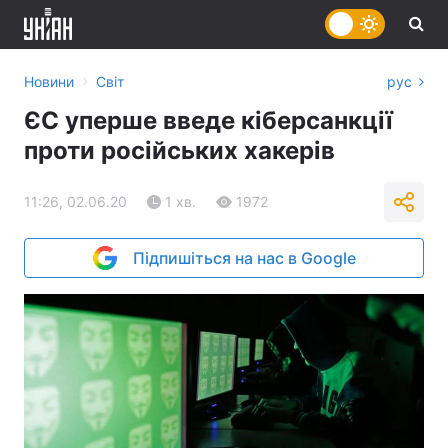
›
Новини
Світ
рус
ЄС уперше введе кіберсанкції
проти російських хакерів
11:26, 02.06.20
1 хв.
1972
Підпишіться на нас в Google