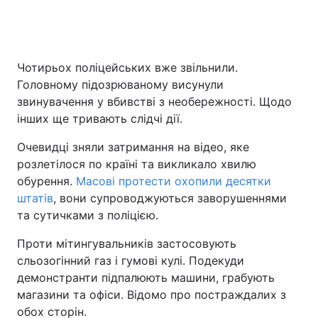
Чотирьох поліцейських вже звільнили.
Головному підозрюваному висунули
звинувачення у вбивстві з необережності. Щодо
інших ще тривають слідчі дії.
Очевидці зняли затримання на відео, яке
розлетілося по країні та викликало хвилю
обурення.
Масові протести охопили десятки
штатів
, вони супроводжуються заворушеннями
та сутичками з поліцією.
Проти мітингувальників застосовують
сльозогінний газ і гумові кулі. Подекуди
демонстранти підпалюють машини, грабують
магазини та офіси. Відомо про постраждалих з
обох сторін.