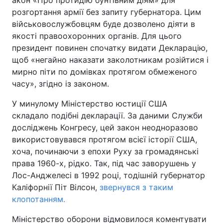
акон «Про протидію бунтівним діям» для
розгортання армії без запиту губернатора. Цим
військовослужбовцям буде дозволено діяти в
якості правоохоронних органів. Для цього
президент повинен спочатку видати Декларацію,
щоб «негайно наказати заколотникам розійтися і
мирно піти по домівках протягом обмеженого
часу», згідно із законом.
У минулому Міністерство юстиції США
складало подібні декларації. За даними Служби
досліджень Конгресу, цей закон неодноразово
використовувався протягом всієї історії США,
хоча, починаючи з епохи Руху за громадянські
права 1960-х, рідко. Так, під час заворушень у
Лос-Анджелесі в 1992 році, тодішній губернатор
Каліфорнії Піт Вілсон,
звернувся з таким
клопотанням.
Міністерство оборони відмовилося коментувати