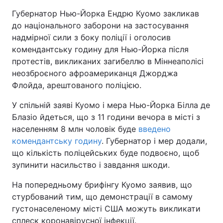
Губернатор Нью-Йорка Ендрю Куомо закликав
до національного заборони на застосування
надмірної сили з боку поліції і оголосив
комендантську годину для Нью-Йорка після
протестів, викликаних загибеллю в Міннеаполісі
неозброєного афроамериканця Джорджа
Флойда, арештованого поліцією.
У спільній заяві Куомо і мера Нью-Йорка Білла де
Блазіо йдеться, що з 11 години вечора в місті з
населенням 8 млн чоловік буде
введено
комендантську годину
. Губернатор і мер додали,
що кількість поліцейських буде подвоєно, щоб
зупинити насильство і завдання шкоди.
На попередньому брифінгу Куомо заявив, що
стурбований тим, що демонстрації в самому
густонаселеному місті США можуть викликати
сплеск коронавірусної інфекції.