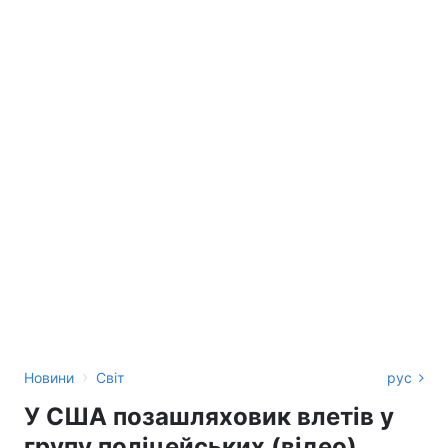
›
Новини
Світ
рус
У США позашляховик влетів у
групу поліцейських (відео)