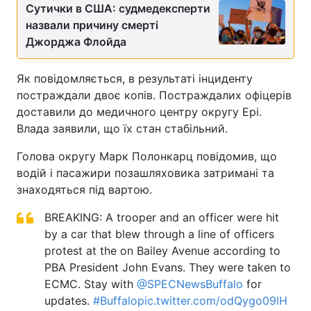
Сутички в США: судмедексперти
назвали причину смерті
Джорджа Флойда
Як повідомляється, в результаті інциденту
постраждали двоє копів. Постраждалих офіцерів
доставили до медичного центру округу Ері.
Влада заявили, що їх стан стабільний.
Голова округу Марк Полонкарц повідомив, що
водій і пасажири позашляховика затримані та
знаходяться під вартою.
BREAKING: A trooper and an officer were hit
by a car that blew through a line of officers
protest at the on Bailey Avenue according to
PBA President John Evans. They were taken to
ECMC. Stay with
@SPECNewsBuffalo
for
updates.
#Buffalo
pic.twitter.com/odQygo09lH