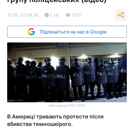
10:29, 02.06.20
2 хв.
3311
Підпишіться на нас в Google
Ілюстрація REUTERS
В Америці тривають протести після
вбивства темношкірого.