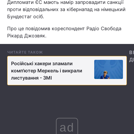
Дипломати ЄС мають намір запровадити санкції
проти відповідальних за кібернапад на німецький
Бундестаг осіб.
Головна
Війна
Про це повідомив кореспондент Радіо Свобода
Рікард Джозвяк.
Україна
Політика
Економіка
Світ
В
ЧИТАЙТЕ ТАКОЖ
Д
Російські хакери зламали
Спорт
Наука
комп'ютер Меркель і викрали
листування - ЗМІ
Техно і зв'язок
Лайт
Зброя
Інциденти
Здоров'я
Туризм
Цікавинки
Погода
ad
Екологія
Регіони