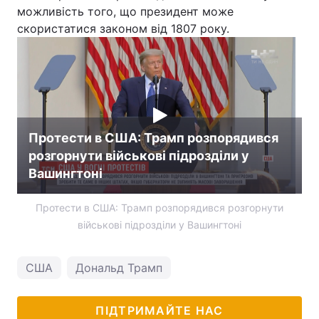
можливість того, що президент може
скористатися законом від 1807 року.
Протести в США: Трамп розпорядився
розгорнути військові підрозділи у
Вашингтоні
Протести в США: Трамп розпорядився розгорнути
військові підрозділи у Вашингтоні
США
Дональд Трамп
ПІДТРИМАЙТЕ НАС