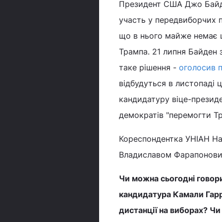
Президент США Джо Байде
участь у передвиборчих п
що в нього майже немає 
Трампа. 21 липня Байден з
таке рішення -
оголосив п
відбудуться в листопаді 
кандидатуру віце-президе
демократів "перемогти Тр
Кореспондентка УНІАН На
Владиславом Фарапоновим
Чи можна сьогодні говори
кандидатура Камали Гарр
дистанції на виборах? Чи