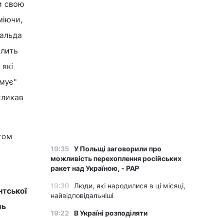
и свою
міючи,
нальда
алить
, які
мує"
кликав
том
19:35
У Польщі заговорили про
можливість перехоплення російських
ракет над Україною, - PAP
19:30
Люди, які народилися в ці місяці,
нтської
найвідповідальніші
ль
19:22
В Україні розподіляти