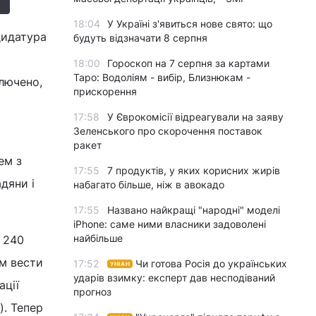
18:04
У Україні з'явиться нове свято: що
дидатура
будуть відзначати 8 серпня
18:00
Гороскоп на 7 серпня за картами
Таро: Водоліям - вибір, Близнюкам -
лючено,
прискорення
17:58
У Єврокомісії відреагували на заяву
Зеленського про скорочення поставок
ракет
ем з
17:55
7 продуктів, у яких корисних жирів
дяни і
набагато більше, ніж в авокадо
17:55
Названо найкращі "народні" моделі
iPhone: саме ними власники задоволені
найбільше
е 240
ем вести
17:52
Чи готова Росія до українських
УНІАН
ударів взимку: експерт дав несподіваний
ації
прогноз
). Тепер