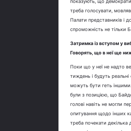
показують, що демократи
треба голосувати, мовляв
Палати представників і д
спроможність не тільки Ба
Затримка із вступом у ви
Говорять, що в неї ще ни
Поки що у неї не надто в
тиждень і будуть реальні
можуть бути геть іншими.
були з позицією, що Байд
голові навіть не могли пе
опитування щодо інших ка
треба почекати декілька д