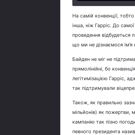
На самій конвенції, тобт
інша, ніж Гарріс. До самої
проведення відбудеться п
що ми не дізнаємося ім’я 
Байден не міг не підтрим
прямолінійні, бо конвенц
легітимізацією Гарріс, а
так підтримували віцепр
Також, як правильно зазн
мільйонів) як пожертви, 
кампанію так пізно погод
певного президента назив