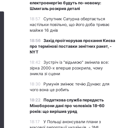
електроенергію будуть по-новому:
Шмигаль розкрив деталі
18:57
Супутник Сатурна обертається
настільки повільно, що його доба триває
майже 16 днів
18:56
Захід проігнорував прохання Києва
про термінові поставки зенітних ракет, -
NYT
18:42
Зустріч із "відьмою" змінила все:
зірка 2000-х вперше розкрила, чому
зникла зі сцени
18:30
Румунія змінює течію Дунаю: для
чого вона це робить
18:22
Податкова служба передасть
Міноборони дані про чоловіків 18–60
років: що вирішив уряд
18:17
У Польщі анонсували плани з
масової депортації українців, - ЗМІ