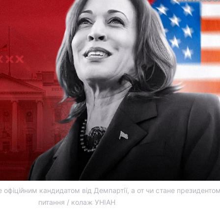
 офіційним кандидатом від Демпартії, а от чи стане президентом
питання / колаж УНІАН