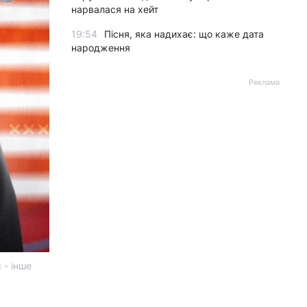
нарвалася на хейт
19:54
Пісня, яка надихає: що каже дата
народження
Реклама
 - інше