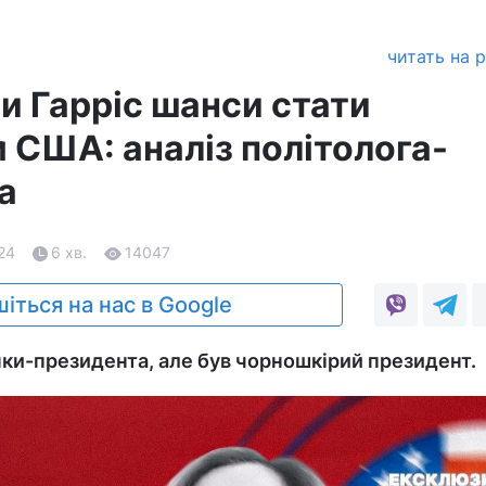
читать на 
и Гарріс шанси стати
 США: аналіз політолога-
а
.24
6 хв.
14047
іться на нас в Google
нки-президента, але був чорношкірий президент.