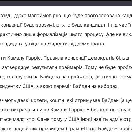
о з’їзді, дуже малоймовірно, що буде проголосована кан
 конвенції буде зрозуміло, хто буде кандидат, і під час її
рактично лише формалізація цього процесу. Але не вик
кандидата у віце-президенти від демократів.
ати Камалу Гарріс. Правила конвенції демократів більш
ія затверджує результати праймеріз. Тому не буде пробл
дже, голосуючи за Байдена на праймеріз, фактично грома
езидентку США, з якою переміг Байден на виборах.
ачають деякі колеги, кошти, які отримував Байден (а ц
може витрачати лише Камала Гарріс. А без коштів з нул
иться мало хто. Саме тому у США іноді навіть адміністр
ають подвійним прізвищем (Трамп-Пенс, Байден-Гарріс