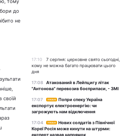
ою, тому
ибори до
ібито не
17:10
7 серпня: церковне свято сьогодні,
кому не можна багато працювати цього
е
дня
езультати
17:08
Атакований в Лейпцигу літак
ніше,
"Антонова" перевозив боєприпаси, - ЗМІ
в своїй
17:07
Попри спеку Україна
УНІАН
експортує електроенергію: чи
ультати
загрожують нам відключення
араз
17:04
Нових солдатів з Північної
УНІАН
ш
Кореї Росія може кинути на штурми:
експерт назвав напрямок