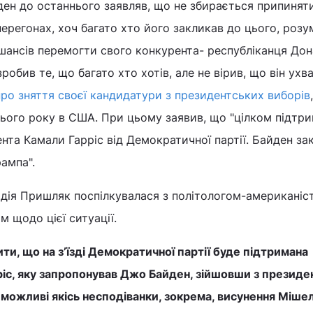
н до останнього заявляв, що не збирається припинят
ерегонах, хоч багато хто його закликав до цього, розу
шансів перемогти свого конкурента- республіканця До
робив те, що багато хто хотів, але не вірив, що він ухв
ро зняття своєї кандидатури з президентських виборів
цього року в США. При цьому заявив, що "цілком підтри
нта Камали Гарріс від Демократичної партії. Байден за
ампа".
дія Пришляк поспілкувалася з політологом-американіс
 щодо цієї ситуації.
ти, що на з’їзді Демократичної партії буде підтримана
іс, яку запропонував Джо Байден, зійшовши з президе
 можливі якісь несподіванки, зокрема, висунення Міше