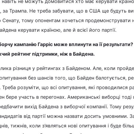
 навіть не можуть домовитися хто має керувати країн
, за Трампа. Не треба забувати, що в США ще будуть в
о Сенату, тому опонентам хочеться продемонструвати н
йдена керувати країною, але й всієї його партії.
борчу кампанію Гарріс може вплинути на її результати?
жчий рейтинг підтримки, ніж в Байдена.
елика різниця у рейтингах з Байденом. Але, коли пройд
 опитування без шансів того, що Байден балотується, р
 Треба розуміти, що всі опитування, які проводилися ра
ен бере участь в перегонах. Американські виборці тоді 
редбачити вихід Байдена з виборчої компанії. Тому рез
ндидатів від партії можна назвати досить умовними. З
нів, тижнів, коли з’являться нові опитування і буде біль