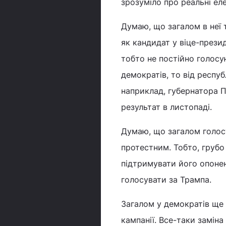
зрозуміло про реальні ел
Думаю, що загалом в неї т
як кандидат у віце-прези
тобто не постійно голосую
демократів, то від респуб
наприклад, губернатора П
результат в листопаді.
Думаю, що загалом голосу
протестним. Тобто, грубо
підтримувати його опонен
голосувати за Трампа.
Загалом у демократів ще 
кампанії. Все-таки замін