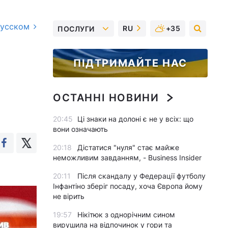
русском
RU
+35
ПОСЛУГИ
ПІДТРИМАЙТЕ НАС
ОСТАННІ НОВИНИ
20:45
Ці знаки на долоні є не у всіх: що
вони означають
20:18
Дістатися "нуля" стає майже
неможливим завданням, - Business Insider
20:11
Після скандалу у Федерації футболу
Інфантіно зберіг посаду, хоча Європа йому
не вірить
19:57
Нікітюк з однорічним сином
вирушила на відпочинок у гори та