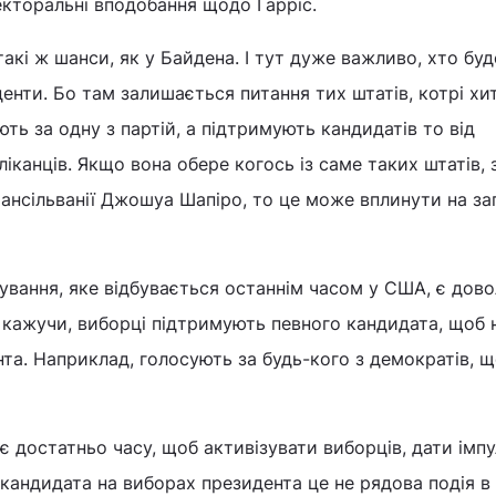
екторальні вподобання щодо Гарріс.
акі ж шанси, як у Байдена. І тут дуже важливо, хто буд
денти. Бо там залишається питання тих штатів, котрі хи
ть за одну з партій, а підтримують кандидатів то від
ліканців. Якщо вона обере когось із саме таких штатів,
ансільванії Джошуа Шапіро, то це може вплинути на за
вання, яке відбувається останнім часом у США, є дово
 кажучи, виборці підтримують певного кандидата, щоб 
та. Наприклад, голосують за будь-кого з демократів, щ
є достатньо часу, щоб активізувати виборців, дати імп
а кандидата на виборах президента це не рядова подія в