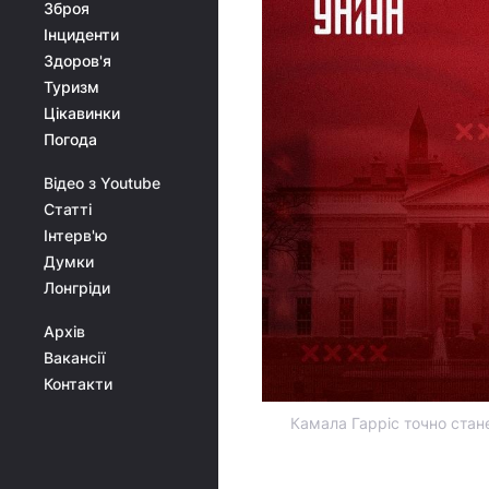
Зброя
Інциденти
Здоров'я
Туризм
Цікавинки
Погода
Відео з Youtube
Статті
Інтерв'ю
Думки
Лонгріди
Архів
Вакансії
Контакти
Камала Гарріс точно стане