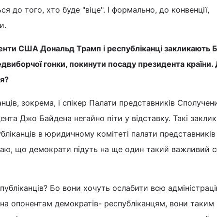
я до того, хто буде "віце". І формально, до конвенції,
и.
енти США Дональд Трамп і республіканці закликають Б
редвиборчої гонки, покинути посаду президента країни.
ся?
анців, зокрема, і спікер Палати представників Сполучен
нта Джо Байдена негайно піти у відставку. Такі закли
убліканців в юридичному комітеті палати представників
умаю, що демократи підуть на ще один такий важливий 
спубліканців? Бо вони хочуть ослабити всю адміністраці
дна опонентам демократів- республіканцям, вони таким