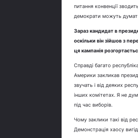
питання конвенції зводитьс
демократи можуть думат
Зараз кандидат в презид
оскільки він зійшов з пе
ця кампанія розгортаєть
Справді багато республік
Америки закликав президе
звучать і від деяких респ
інших комітетах. Я не д
під час виборів.
Чому заклики такі від ре
Демонстрація хаосу вигі