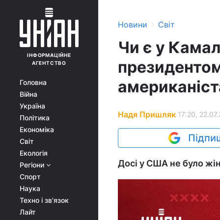
›
Новини
Світ
Чи є у Камал
ІНФОРМАЦІЙНЕ
президентом
АГЕНТСТВО
американіст
Головна
Війна
Україна
Надя Пришляк
17:20, 22.07
Політика
Економіка
Підпиш
Світ
Екологія
Досі у США не було жі
Регіони
Спорт
Наука
Техно і зв'язок
Лайт