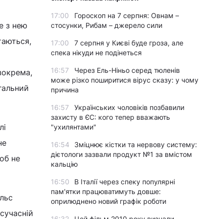
17:00
Гороскоп на 7 серпня: Овнам –
е з нею
стосунки, Рибам – джерело сили
таються,
17:00
7 серпня у Києві буде гроза, але
спека нікуди не подінеться
16:57
Через Ель-Ніньо серед тюленів
 зокрема,
може різко поширитися вірус сказу: у чому
гальний
причина
16:57
Українських чоловіків позбавили
захисту в ЄС: кого тепер вважають
лі
"ухилянтами"
не
16:54
Зміцнює кістки та нервову систему:
дієтологи зазвали продукт №1 за вмістом
об не
кальцію
16:50
В Італії через спеку популярні
пам'ятки працюватимуть довше:
ульс
оприлюднено новий графік роботи
 сучасній
16:32
Цей фільм 2010 року визнали