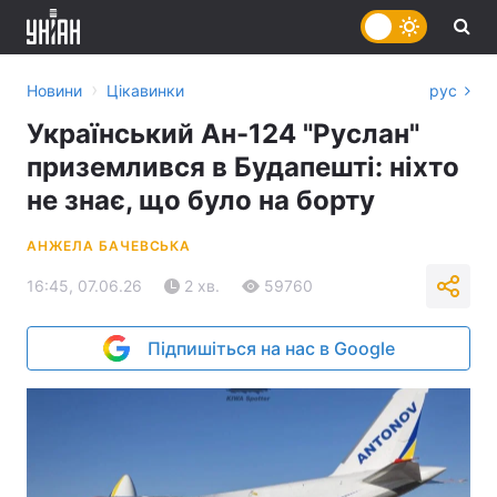
›
Новини
Цікавинки
рус
Український Ан-124 "Руслан"
приземлився в Будапешті: ніхто
не знає, що було на борту
АНЖЕЛА БАЧЕВСЬКА
16:45, 07.06.26
2 хв.
59760
Підпишіться на нас в Google