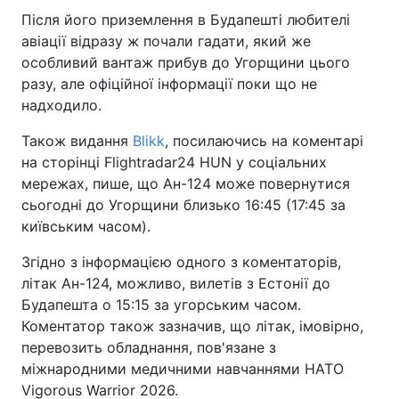
Після його приземлення в Будапешті любителі
Тема оформлення
авіації відразу ж почали гадати, який же
особливий вантаж прибув до Угорщини цього
разу, але офіційної інформації поки що не
надходило.
Також видання
Blikk
, посилаючись на коментарі
на сторінці Flightradar24 HUN у соціальних
мережах, пише, що Ан-124 може повернутися
сьогодні до Угорщини близько 16:45 (17:45 за
київським часом).
Згідно з інформацією одного з коментаторів,
літак Ан-124, можливо, вилетів з Естонії до
Будапешта о 15:15 за угорським часом.
Коментатор також зазначив, що літак, імовірно,
перевозить обладнання, пов'язане з
міжнародними медичними навчаннями НАТО
Vigorous Warrior 2026.