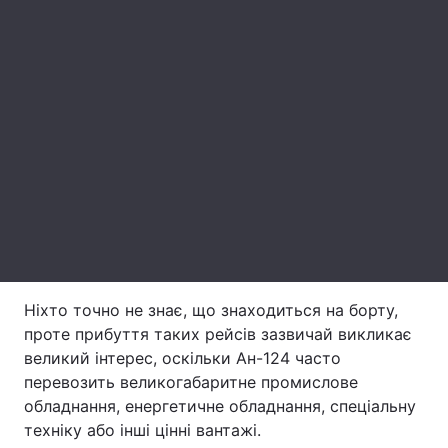
Лонгріди
Відео з Youtube
Статті
Інтерв'ю
Думки
Архів
Вакансії
Контакти
Послуги
Ніхто точно не знає, що знаходиться на борту,
проте прибуття таких рейсів зазвичай викликає
великий інтерес, оскільки Ан-124 часто
перевозить великогабаритне промислове
обладнання, енергетичне обладнання, спеціальну
техніку або інші цінні вантажі.