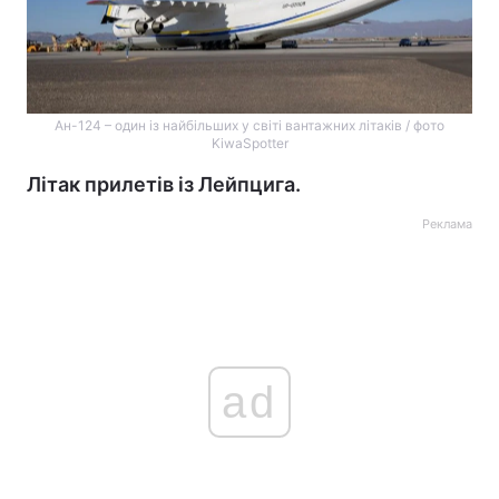
Ан-124 – один із найбільших у світі вантажних літаків / фото
KiwaSpotter
Літак прилетів із Лейпцига.
Реклама
ad