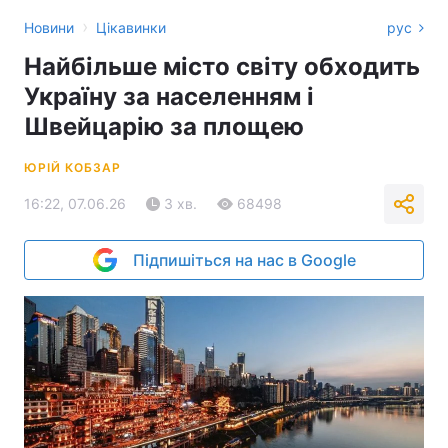
›
Новини
Цікавинки
рус
Найбільше місто світу обходить
Україну за населенням і
Швейцарію за площею
ЮРІЙ КОБЗАР
16:22, 07.06.26
3 хв.
68498
Підпишіться на нас в Google