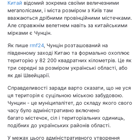
Китай
відомий зокрема своїми величезними
мегаполісами, і міста розміром з Київ там
вважаються дрібними провінційними містечками.
Але справжнім велетнем навіть за китайськими
мірками є Чунцін.
Як пише
rmf24
, Чунцін розташований на
південному заході Китаю та формально охоплює
територію у 82 200 квадратних кілометрів. Це як
три середні за розміром українські області, або
як дві Швейцарії.
Справделивості заради варто сказати, що не уся
ця територія є суцільною міською забудовою.
Чунцин - це муніципалітет, до складу якого свого
часу було адміністративно включено
багато містечок, сіл і територіальних одиниць,
подібних до українських районів області.
У межах цього адміністративного утворення