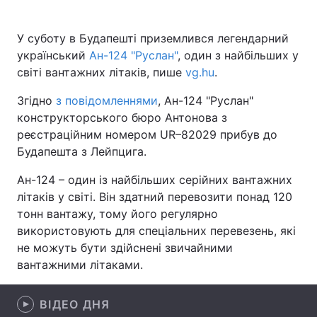
У суботу в Будапешті приземлився легендарний
український
Ан-124 "Руслан"
, один з найбільших у
Головна
Війна
світі вантажних літаків, пише
vg.hu
.
Україна
Політика
Згідно
з повідомленнями
, Ан-124 "Руслан"
конструкторського бюро Антонова з
Економіка
Світ
реєстраційним номером UR–82029 прибув до
Будапешта з Лейпцига.
Спорт
Наука
Ан-124 – один із найбільших серійних вантажних
Техно і зв'язок
Лайт
літаків у світі. Він здатний перевозити понад 120
тонн вантажу, тому його регулярно
Зброя
Інциденти
використовують для спеціальних перевезень, які
не можуть бути здійснені звичайними
Здоров'я
Туризм
вантажними літаками.
Цікавинки
Погода
ВІДЕО ДНЯ
Екологія
Регіони