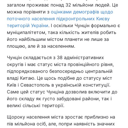
загалом проживає понад 32 мільйони людей. Це
можна порівняти з
оцінками демографів щодо
поточного населення підкронтрольних Києву
територій України
. І оскільки Чунцін формально є
муніципалітетом, така кількість жителів робить
його найбільшим містом планети не лише за
площею, але й за населенням.
Чунцін складається з 38 адміністративних
округів і має статус міста провінційного рівня,
підпорядкованого безпосередньо центральній
владі Китаю. Це щось подібне до статусу міст
Київ і Севастополь в українській конституції.
Саме цей статус Чунціна дозволив включити до
його складу як густо забудовані райони, так і
великі сільські території.
Щороку населення міста зростає приблизно на
пів мільйона осіб, але, попри наявність значних