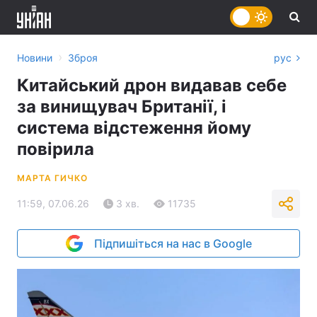
›
Новини
Зброя
рус
Китайський дрон видавав себе
за винищувач Британії, і
система відстеження йому
повірила
МАРТА ГИЧКО
11:59, 07.06.26
3 хв.
11735
Підпишіться на нас в Google