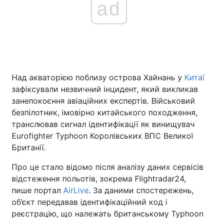
ad
Головна
Війна
Україна
Політика
Над акваторією поблизу острова Хайнань у
Китаї
Економіка
Світ
зафіксували незвичний інцидент, який викликав
занепокоєння авіаційних експертів. Військовий
Спорт
Наука
безпілотник, імовірно китайського походження,
транслював сигнал ідентифікації як винищувач
Техно і зв'язок
Лайт
Eurofighter Typhoon Королівських ВПС Великої
Британії.
Зброя
Інциденти
Про це стало відомо після аналізу даних сервісів
Здоров'я
Туризм
відстеження польотів, зокрема Flightradar24,
пише портал
AirLive
. За даними спостережень,
Цікавинки
Погода
об’єкт передавав ідентифікаційний код і
реєстрацію, що належать британському Typhoon
Екологія
Регіони