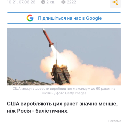
10:21, 07.06.26
2 хв.
2222
Підпишіться на нас в Google
США можуть довести виробництво максимум до 60 ракет на
місяць / фото Getty Images
США виробляють цих ракет значно менше,
ніж Росія - балістичних.
Реклама