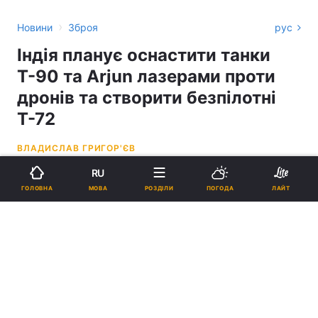
›
Новини
Зброя
рус
Індія планує оснастити танки
Т-90 та Arjun лазерами проти
дронів та створити безпілотні
Т-72
ВЛАДИСЛАВ ГРИГОР'ЄВ
RU
21:23, 06.06.26
2 хв.
6105
МОВА
ГОЛОВНА
РОЗДІЛИ
ПОГОДА
ЛАЙТ
Підпишіться на нас в Google