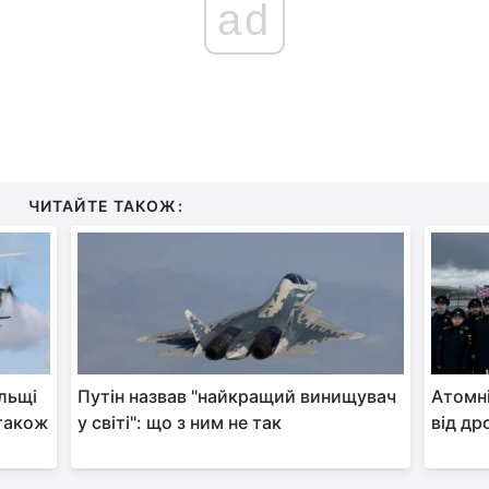
ad
ЧИТАЙТЕ ТАКОЖ:
льщі
Путін назвав "найкращий винищувач
Атомні
 також
у світі": що з ним не так
від др