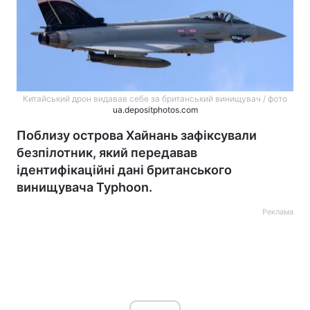
Китайський дрон видавав себе за британський винищувач / фото
ua.depositphotos.com
Поблизу острова Хайнань зафіксували
безпілотник, який передавав
ідентифікаційні дані британського
винищувача Typhoon.
Реклама