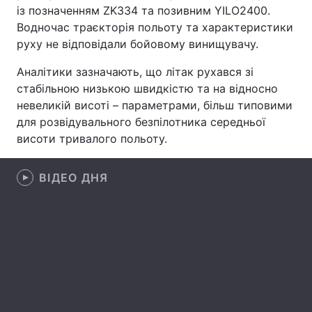
із позначенням ZK334 та позивним YILO2400.
Лонгріди
Водночас траєкторія польоту та характеристики
руху не відповідали бойовому винищувачу.
Відео з Youtube
Статті
Аналітики зазначають, що літак рухався зі
стабільною низькою швидкістю та на відносно
Інтерв'ю
Думки
невеликій висоті – параметрами, більш типовими
для розвідувального безпілотника середньої
Архів
Вакансії
висоти тривалого польоту.
Контакти
ВІДЕО ДНЯ
Послуги