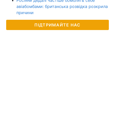
Росіяни дедалі частіше бомблять себе
авіабомбами: британська розвідка розкрила
причини
ПІДТРИМАЙТЕ НАС