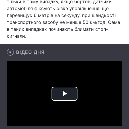
тільки в тому випадку, якщо бортові датчики
автомобіля фіксують різке уповільнення, що
Лонгріди
перевищує 6 метрів на секунду, при швидкості
транспортного засобу не менше 50 км/год. Саме
Відео з Youtube
Статті
в таких випадках починають блимати стоп-
сигнали.
Інтерв'ю
Думки
ВІДЕО ДНЯ
Архів
Вакансії
Контакти
Послуги
Play
Video