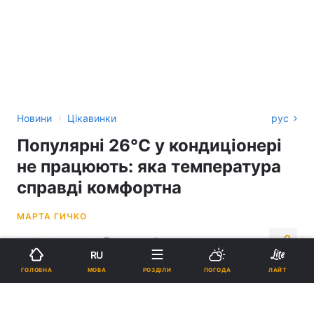
›
Новини
Цікавинки
рус
Популярні 26°C у кондиціонері
не працюють: яка температура
справді комфортна
МАРТА ГИЧКО
17:17, 08.06.26
2 хв.
1414
RU
МОВА
ГОЛОВНА
РОЗДІЛИ
ПОГОДА
ЛАЙТ
Підпишіться на нас в Google