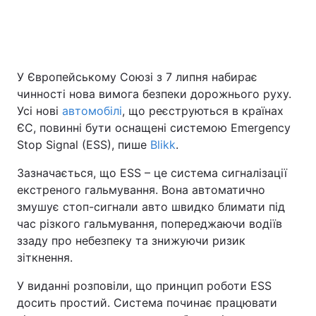
Головна
Війна
У Європейському Союзі з 7 липня набирає
Україна
Політика
чинності нова вимога безпеки дорожнього руху.
Усі нові
автомобілі
, що реєструються в країнах
Економіка
Світ
ЄС, повинні бути оснащені системою Emergency
Stop Signal (ESS), пише
Blikk
.
Спорт
Наука
Зазначається, що ESS – це система сигналізації
Техно і зв'язок
Лайт
екстреного гальмування. Вона автоматично
змушує стоп-сигнали авто швидко блимати під
Зброя
Інциденти
час різкого гальмування, попереджаючи водіїв
ззаду про небезпеку та знижуючи ризик
Здоров'я
Туризм
зіткнення.
Цікавинки
Погода
У виданні розповіли, що принцип роботи ESS
досить простий. Система починає працювати
Екологія
Регіони