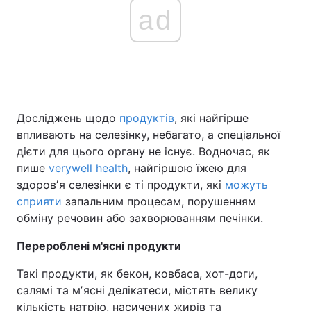
ad
Досліджень щодо
продуктів
, які найгірше
впливають на селезінку, небагато, а спеціальної
дієти для цього органу не існує. Водночас, як
пише
verywell health
, найгіршою їжею для
здоровʼя селезінки є ті продукти, які
можуть
сприяти
запальним процесам, порушенням
обміну речовин або захворюванням печінки.
Перероблені м'ясні продукти
Такі продукти, як бекон, ковбаса, хот-доги,
салямі та мʼясні делікатеси, містять велику
кількість натрію, насичених жирів та