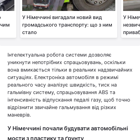
о
У Німеччині вигадали новий вид
У Німе
 чим
громадського транспорту: що з ним
незвич
стало
приваб
Інтелектуальна робота системи дозволяє
уникнути непотрібних спрацьовувань, оскільки
вона вмикається тільки в реальних надзвичайних
ситуаціях. Електроніка автомобіля в режимі
реального часу аналізує швидкість, тиск на
гальмівну систему, спрацьовування ABS та
інтенсивність відпускання педалі газу, щоб точно
відрізнити звичайне гальмування від різких
маневрів.
У Німеччині почали будувати автомобільні
мости з пластику та ґрунту