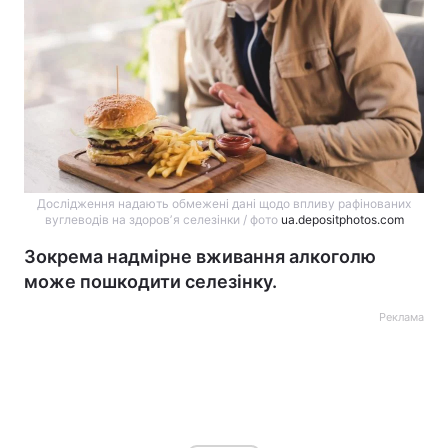
Дослідження надають обмежені дані щодо впливу рафінованих
вуглеводів на здоровʼя селезінки / фото
ua.depositphotos.com
Зокрема надмірне вживання алкоголю
може пошкодити селезінку.
Реклама