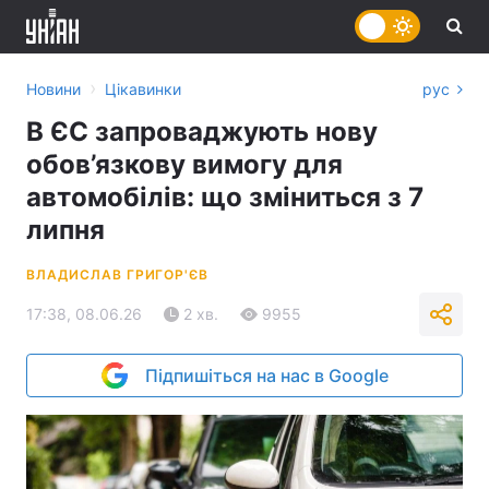
›
Новини
Цікавинки
рус
В ЄС запроваджують нову
обов’язкову вимогу для
автомобілів: що зміниться з 7
липня
ВЛАДИСЛАВ ГРИГОР'ЄВ
17:38, 08.06.26
2 хв.
9955
Підпишіться на нас в Google