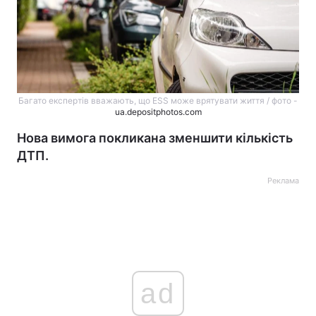
Багато експертів вважають, що ESS може врятувати життя / фото -
ua.depositphotos.com
Нова вимога покликана зменшити кількість
ДТП.
Реклама
ad