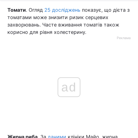
Томати
. Огляд
25 досліджень
показує, що дієта з
томатами може знизити ризик серцевих
захворювань. Часте вживання томатів також
корисно для рівня холестерину.
Реклама
ad
Жирна риба
. За
даними
клініки Майо, жирна