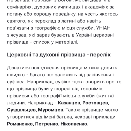
семінаріях, духовних училищах і академіях за
погану або хорошу поведінку, на честь якогось
святого, як переклад з латині або навіть
пов'язати з географією місця служби. УНІАН
з'ясував, які зараз бувають в Україні церковні
прізвища - список у матеріалі.
Церковні та духовні прізвища - перелік
Дізнатися походження прізвища можна досить
швидко - багато що залежить від закінчення і
суфікса. Наприклад, суфікс -цев говорить про те,
що прізвища були утворені від топонімів,
прізвиськ або географії місця служби (життя)
людини. Наприклад -
Казанцев, Ростовцев,
Суздальцев, Муромцев.
Також прізвище могло
утворитися від імені батька, яскраві приклади -
Романенко, Петренко, Ніколаєнко.