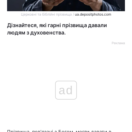
Церковні та біблійні прізвища /
ua.depositphotos.com
Дізнайтеся, які гарні прізвища давали
людям з духовенства.
Реклама
ad
Прізвища, пов'язані з Богом, могли давати в