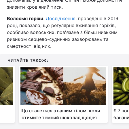
допомагає у відновленні клітин і може допомогти
знизити кров'яний тиск.
Тема оформлення
Волоські горіхи
.
Дослідження
, проведене в 2019
році, показало, що регулярне вживання горіхів,
особливо волоських, пов'язане з більш низьким
ризиком серцево-судинних захворювань та
смертності від них.
ЧИТАЙТЕ ТАКОЖ:
Що станеться з вашим тілом, коли
Є 7 по
їстимите темний шоколад щодня
банани