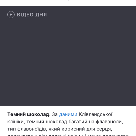
Лонгріди
ВІДЕО ДНЯ
Відео з Youtube
Статті
Інтерв'ю
Думки
Архів
Вакансії
Контакти
Послуги
Темний шоколад
. За
даними
Клівлендської
клініки, темний шоколад багатий на флаваноли,
тип флавоноїдів, який корисний для серця,