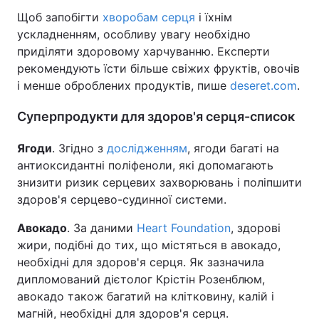
Щоб запобігти
хворобам серця
і їхнім
ускладненням, особливу увагу необхідно
приділяти здоровому харчуванню. Експерти
Головна
Війна
рекомендують їсти більше свіжих фруктів, овочів
і менше оброблених продуктів, пише
deseret.com
.
Україна
Політика
Суперпродукти для здоров'я серця-список
Економіка
Світ
Ягоди
. Згідно з
дослідженням
, ягоди багаті на
Спорт
Наука
антиоксидантні поліфеноли, які допомагають
знизити ризик серцевих захворювань і поліпшити
Техно і зв'язок
Лайт
здоров'я серцево-судинної системи.
Зброя
Інциденти
Авокадо
. За даними
Heart Foundation
, здорові
жири, подібні до тих, що містяться в авокадо,
Здоров'я
Туризм
необхідні для здоров'я серця. Як зазначила
дипломований дієтолог Крістін Розенблюм,
Цікавинки
Погода
авокадо також багатий на клітковину, калій і
Екологія
Регіони
магній, необхідні для здоров'я серця.