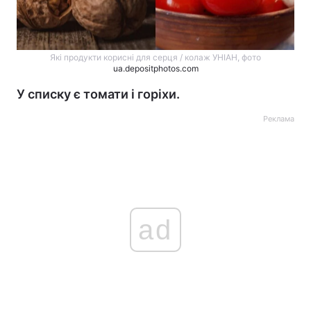
Які продукти корисні для серця / колаж УНІАН, фото
ua.depositphotos.com
У списку є томати і горіхи.
Реклама
ad