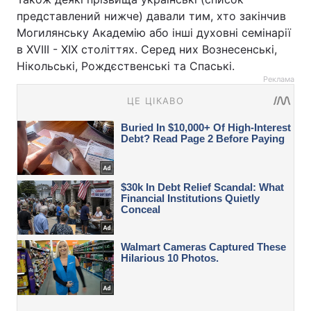
представлений нижче) давали тим, хто закінчив
Могилянську Академію або інші духовні семінарії
в XVIII - XIX століттях. Серед них Вознесенські,
Нікольські, Рождєственські та Спаські.
Реклама