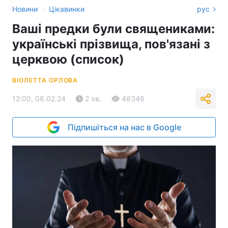
›
Новини
Цікавинки
рус
Ваші предки були священиками:
українські прізвища, пов'язані з
церквою (список)
ВІОЛЕТТА ОРЛОВА
12:00, 06.02.24
2 хв.
48346
Підпишіться на нас в Google