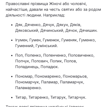
Православні прізвища Жіночі або чоловічі,
найчастіше, давали на честь святих або за родом
діяльності людини. Наприклад:
Дяк, Дяченко, Дячук, Дякун, Дяків,
Дяковський, Дячинський, Дячок, Дячишин.
Ігумен, Гумен, Гуменюк, Гуменяк, Гуменко,
Гуменний, Гумінський.
Поп, Попенко, Попенченко, Поповиченко,
Попчук, Попович, Попик, Попов,
Попадинець, Попадюк.
Пономар, Пономаренко, Пономарьов,
Пономарчук, Паламар, Паламарчук,
Паламаренко.
Титар, Титаренко, Титарук, Титарчук.
Також деякі прізвища українські (список