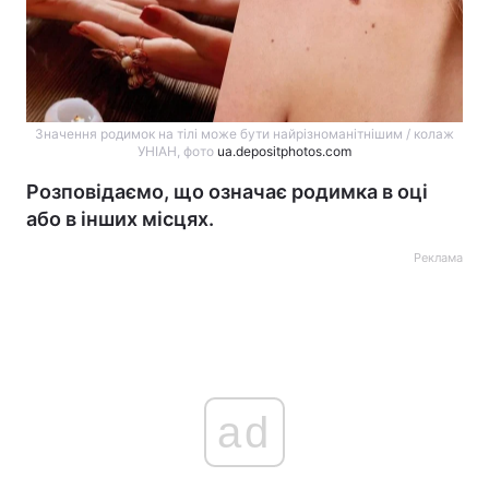
Значення родимок на тілі може бути найрізноманітнішим / колаж
УНІАН, фото
ua.depositphotos.com
Розповідаємо, що означає родимка в оці
або в інших місцях.
Реклама
ad