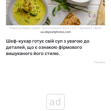
Рамзі розкрив секрет приготування його супу з брокколі / фото
ua.depositphotos.com
Шеф-кухар готує свій суп з увагою до
деталей, що є ознакою фірмового
вишуканого його стилю.
Реклама
ad