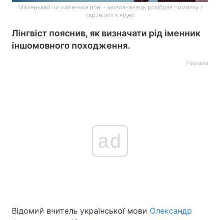
Маленький чи маленька поні - мовознавець розібрав помилку /
скриншот з відео
Лінгвіст пояснив, як визначати рід іменник
іншомовного походження.
Реклама
ad
Відомий вчитель української мови
Олександр