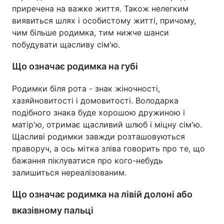
приречена на важке життя. Також нелегким
виявиться шлях і особистому житті, причому,
чим більше родимка, тим нижче шанси
побудувати щасливу сім'ю.
Що означає родимка на губі
Родимки біля рота - знак жіночності,
хазяйновитості і домовитості. Володарка
подібного знака буде хорошою дружиною і
матір'ю, отримає щасливий шлюб і міцну сім'ю.
Щасливі родимки завжди розташовуються
праворуч, а ось мітка зліва говорить про те, що
бажання піклуватися про кого-небудь
залишиться нереалізованим.
Що означає родимка на лівій долоні або
вказівному пальці