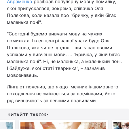
Авраменко
розібрав популярну мовну помилку,
якої припускалася, зокрема, співачка Оля
Полякова, коли казала про "бричку, у якій бігає
маленька поні".
"Сьогодні будемо вивчати мову на чужих
помилках. І в епіцентрі нашої уваги буде Оля
Полякова, яка чи не щодня тішить нас своїми
успіхами у вивченні мови. … "Бричка, у якій бігає
маленька поні". Ні, не маленька, а маленький поні.
І байдуже, якої статі тваринка", – зазначив
мовознавець.
Лінгвіст пояснив, що якщо іменник іншомовного
походження не змінюється за відмінками, його
рід визначають за певними правилами.
ЧИТАЙТЕ ТАКОЖ: