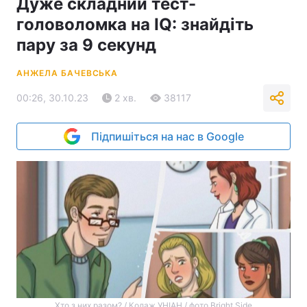
Дуже складний тест-
головоломка на IQ: знайдіть
пару за 9 секунд
АНЖЕЛА БАЧЕВСЬКА
00:26, 30.10.23
2 хв.
38117
Підпишіться на нас в Google
Хто з них разом? / Колаж УНІАН / фото Bright Side