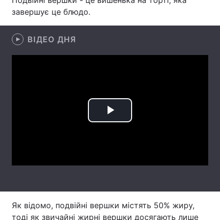
Подвійні вершки - це вишенька на торті, яка
завершує це блюдо.
Лонгріди
ВІДЕО ДНЯ
Відео з Youtube
Статті
Інтерв'ю
Думки
Архів
Вакансії
Контакти
Play
Послуги
Video
Як відомо, подвійні вершки містять 50% жиру,
тоді як звичайні жирні вершки досягають лише