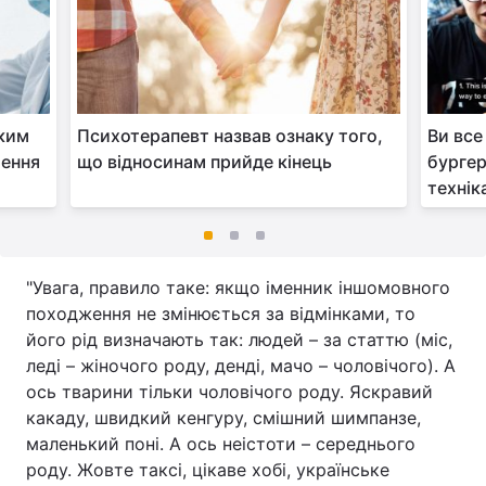
аким
Психотерапевт назвав ознаку того,
Ви все
ження
що відносинам прийде кінець
бургер
технік
"Увага, правило таке: якщо іменник іншомовного
походження не змінюється за відмінками, то
його рід визначають так: людей – за статтю (міс,
леді – жіночого роду, денді, мачо – чоловічого). А
ось тварини тільки чоловічого роду. Яскравий
какаду, швидкий кенгуру, смішний шимпанзе,
маленький поні. А ось неістоти – середнього
роду. Жовте таксі, цікаве хобі, українське