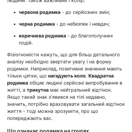
людини. Також важливий і колір:
червона родимка
- до серйозних змін;
чорна родимка
- до небезпек і невдач;
коричнева родимка
- до благополучних
подій.
Фізіогномісти кажуть, що для більш детального
аналізу необхідно звертати увагу і на форму
родимки. Наприклад, позитивне значення мають
тільки цятки, що
нагадують коло
.
Квадратна
родимка
обіцяє людині серйозні випробування в
житті, а
трикутна
має нейтральний відтінок.
Якщо такий знак з'явився на тілі недавно,
значить, потрібно враховувати загальний відтінок
життя - тоді можна зрозуміти, про що
попереджають вас.
Що означає родимка на грудях