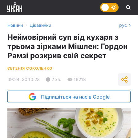
›
Новини
Цікавинки
рус
Неймовірний суп від кухаря з
трьома зірками Мішлен: Гордон
Рамзі розкрив свій секрет
ЄВГЕНІЯ СОКОЛЕНКО
09:24, 30.10.23
2 хв.
16218
Підпишіться на нас в Google