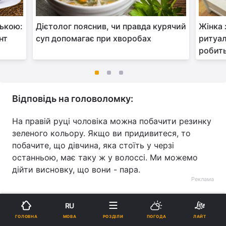
ською:
Дієтолог пояснив, чи правда курячий
Жінка 
нт
суп допомагає при хворобах
ритуал
робит
Відповідь на головоломку:
На правій руці чоловіка можна побачити резинку
зеленого кольору. Якщо ви придивитеся, то
побачите, що дівчина, яка стоїть у черзі
останньою, має таку ж у волоссі. Ми можемо
дійти висновку, що вони - пара.
Реклама
RU
МОВА
ГОЛОВНА
РОЗДІЛИ
ПОГОДА
ЛАЙТ