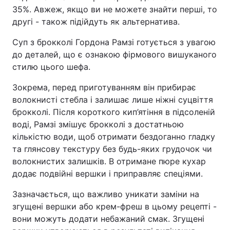
35%. Авжеж, якщо ви не можете знайти перші, то
Тема оформлення
другі - також підійдуть як альтернатива.
Суп з брокколі Гордона Рамзі готується з увагою
до деталей, що є ознакою фірмового вишуканого
стилю цього шефа.
Зокрема, перед приготуванням він прибирає
волокнисті стебла і залишає лише ніжні суцвіття
брокколі. Після короткого кип’ятіння в підсоленій
воді, Рамзі змішує брокколі з достатньою
кількістю води, щоб отримати бездоганно гладку
та глянсову текстуру без будь-яких грудочок чи
волокнистих залишків. В отримане пюре кухар
додає подвійні вершки і приправляє спеціями.
Зазначається, що важливо уникати заміни на
згущені вершки або крем-фреш в цьому рецепті -
вони можуть додати небажаний смак. Згущені