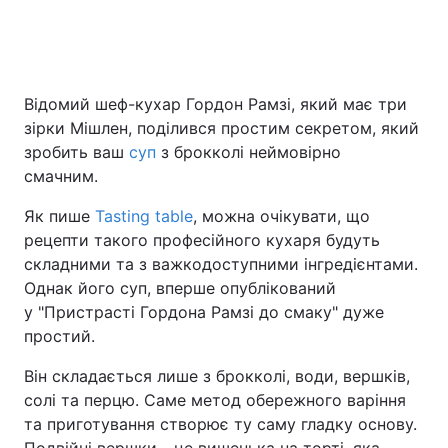
Головна
Війна
Відомий шеф-кухар Гордон Рамзі, який має три
зірки Мішлен, поділився простим секретом, який
Україна
Політика
зробить ваш
суп
з брокколі неймовірно
Економіка
Світ
смачним.
Як пише
Tasting table
, можна очікувати, що
Спорт
Наука
рецепти такого професійного кухаря будуть
Техно і зв'язок
Лайт
складними та з важкодоступними інгредієнтами.
Однак його суп, вперше опублікований
Зброя
Інциденти
у "Пристрасті Гордона Рамзі до смаку" дуже
простий.
Здоров'я
Туризм
Він складається лише з брокколі, води, вершків,
Цікавинки
Погода
солі та перцю. Саме метод обережного варіння
та приготування створює ту саму гладку основу.
Екологія
Регіони