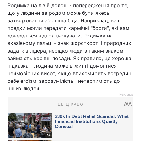
Родимка на лівій долоні - попередження про те,
що у людини за родом може бути якесь
захворювання або інша біда. Наприклад, ваші
предки могли передати кармічні "борги", які вам
доведеться відпрацьовувати. Родимка на
вказівному пальці - знак жорсткості і природних
задатків лідера, нерідко люди з таким знаком
займають керівні посади. Як правило, це хороша
підказка - людина може в житті домогтися
неймовірних висот, якщо втихомирить всередині
себе егоїзм, зарозумілість і нетерпимість до
інших людей.
Реклама