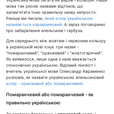
Українська мова багата на фарби і кольори. Наша
мова так рясніє назвами відтінків, що
запам'ятати їхню правильну назву непросто.
Раніше ми писали,
який колір українською
називається карамзиновий
. А зараз поговоримо
про забарвлення апельсинів і гарбуза.
Для середнього між жовтим і червоним кольору
в українській мові існує три назви -
"помаранчевий", "оранжевий" і "жовтогарячий".
Як виявилося, лише одна з назв вважається
споконвічно українською. Відомий лінгвіст і
вчитель української мови Олександр Авраменко
розповів, як назвати українською апельсиновий
колір - оранжевий або помаранчевий
.
Помаранчевий або помаранчевий - як
правильно українською