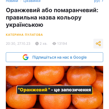
›
Новини
Цікавинки
рус
Оранжевий або помаранчевий:
правильна назва кольору
українською
КАТЕРИНА ПУЛАТОВА
20:30, 27.10.23
2 хв.
13194
Підпишіться на нас в Google