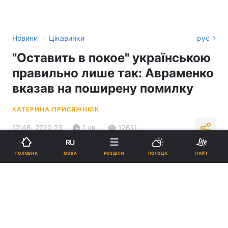
›
Новини
Цікавинки
рус
"Оставить в покое" українською
правильно лише так: Авраменко
вказав на поширену помилку
КАТЕРИНА ПРИСЯЖНЮК
17:46, 27.10.23
1 хв.
12611
RU
МОВА
ГОЛОВНА
РОЗДІЛИ
ПОГОДА
ЛАЙТ
Підпишіться на нас в Google