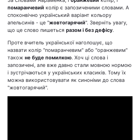
За словами Авраменка, і
оранжевий
колір, і
помаранчевий
колір є запозиченими словами. А
споконвічно український варіант кольору
апельсинів - це "
жовтогарячий
". Зверніть увагу,
що це слово пишеться
разом і без дефісу
.
Проте вчитель української наголошує, що
назвати колір "помаранчевим" або "оранжевим"
також
не буде помилкою
. Хоч ці слова і
запозичені, але вже давно стали мовною нормою
і зустрічаються у українських класиків. Тому їх
можна використовувати як синоніми до слова
"жовтогарячий".