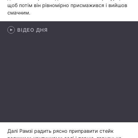
щоб потім він рівномірно присмажився і вийшов
Лонгріди
смачним.
Відео з Youtube
Статті
ВІДЕО ДНЯ
Інтерв'ю
Думки
Архів
Вакансії
Контакти
Послуги
Далі Рамзі радить рясно приправити стейк