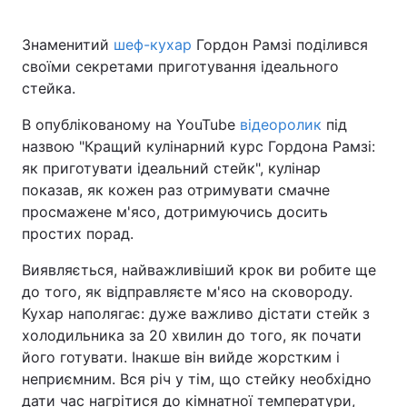
Знаменитий
шеф-кухар
Гордон Рамзі поділився
своїми секретами приготування ідеального
Головна
Війна
стейка.
Україна
Політика
В опублікованому на YouTube
відеоролик
під
назвою "Кращий кулінарний курс Гордона Рамзі:
Економіка
Світ
як приготувати ідеальний стейк", кулінар
показав, як кожен раз отримувати смачне
Спорт
Наука
просмажене м'ясо, дотримуючись досить
простих порад.
Техно і зв'язок
Лайт
Виявляється, найважливіший крок ви робите ще
Зброя
Інциденти
до того, як відправляєте м'ясо на сковороду.
Кухар наполягає: дуже важливо дістати стейк з
Здоров'я
Туризм
холодильника за 20 хвилин до того, як почати
його готувати. Інакше він вийде жорстким і
Цікавинки
Погода
неприємним. Вся річ у тім, що стейку необхідно
Екологія
Регіони
дати час нагрітися до кімнатної температури,