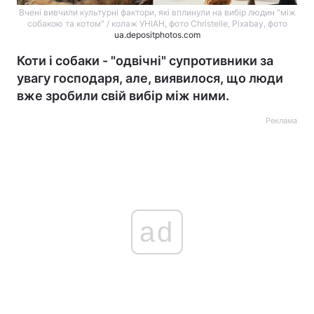
Вчені вивчили культурні фактори, які вплинули на вибір людин "між
собакою та котом" / колаж УНІАН, фото Christelle, Pixabay, фото
ua.depositphotos.com
Коти і собаки - "одвічні" супротивники за
увагу господаря, але, виявилося, що люди
вже зробили свій вибір між ними.
Реклама
ad