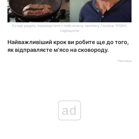
Кухар радить перевертати стейк кожну хвилину / колаж УНІАН,
скріншоти
Найважливіший крок ви робите ще до того,
як відправляєте м'ясо на сковороду.
Реклама
ad