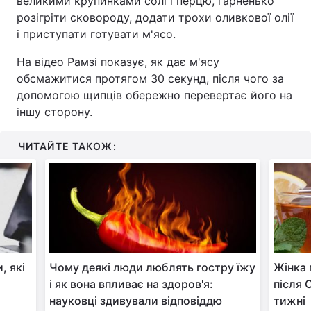
великими крупинками солі і перцю, гарненько
розігріти сковороду, додати трохи оливкової олії
Тема оформлення
і приступати готувати м'ясо.
На відео Рамзі показує, як дає м'ясу
обсмажитися протягом 30 секунд, після чого за
допомогою щипців обережно перевертає його на
іншу сторону.
ЧИТАЙТЕ ТАКОЖ:
, які
Чому деякі люди люблять гостру їжу
Жінка 
і як вона впливає на здоров'я:
після 
науковці здивували відповіддю
тижні