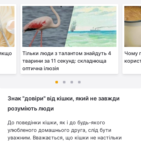
 якщо
Тільки люди з талантом знайдуть 4
Чому п
тварини за 11 секунд: складнюща
корист
оптична ілюзія
Знак "довіри" від кішки, який не завжди
розуміють люди
До поведінки кішки, як і до будь-якого
улюбленого домашнього друга, слід бути
уважним. Вважається, що кішки не настільки