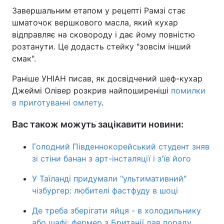
Завершальним етапом у рецепті Рамзі стає
шматочок вершкового масла, який кухар
відправляє на сковороду і дає йому повністю
розтанути. Це додасть стейку "зовсім інший
смак".
Раніше УНІАН писав, як досвідчений шеф-кухар
Джеймі Олівер розкрив найпоширеніші
помилки
в приготуванні омлету
.
Вас також можуть зацікавити новини:
Голодний Південнокорейський студент зняв
зі стіни банан з арт-інсталяції і з'їв його
У Таїланді придумали "ультимативний"
чізбургер: любителі фастфуду в шоці
Де треба зберігати яйця - в холодильнику
або шафі: фермер з Британії дав пораду