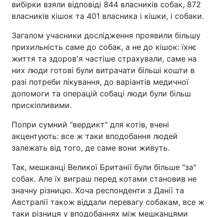
вибірки взяли відповіді 844 власників собак, 872
власників кішок та 401 власника і кішки, і собаки.
Загалом учасники дослідження проявили більшу
прихильність саме до собак, а не до кішок: їхнє
життя та здоров'я частіше страхували, саме на
них люди готові були витрачати більші кошти в
разі потреби лікування, до варіантів медичної
допомоги та операцій собаці люди були більш
прискіпливими.
Попри сумний "вердикт" для котів, вчені
акцентують: все ж таки вподобання людей
залежать від того, де саме вони живуть.
Так, мешканці Великої Британії були більше "за"
собак. Але їх виграш перед котами становив не
значну різницю. Хоча респонденти з Данії та
Австралії також віддали перевагу собакам, все ж
таки різниця у вподобаннях між мешканцями