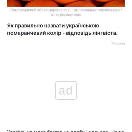
Помаранчевий або помаранчевий - як правильно українською /
фото pixabay.com
Як правильно назвати українською
помаранчевий колір - відповідь лінгвіста.
Реклама
ad