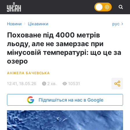
›
Новини
Цікавинки
рус
Поховане під 4000 метрів
льоду, але не замерзає при
мінусовій температурі: що це за
озеро
АНЖЕЛА БАЧЕВСЬКА
12:41, 18.05.26
2 хв.
10531
Підпишіться на нас в Google