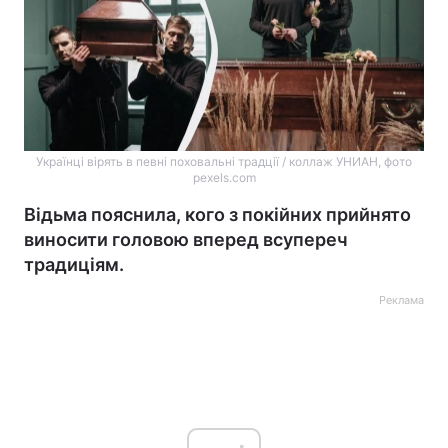
Українці вірять в певні поховальні традції / коллаж УНИАН, фото
pexels.com
Відьма пояснила, кого з покійних прийнято
виносити головою вперед всупереч
традиціям.
Реклама