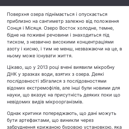
Тема оформлення
Поверхня озера піднімається і опускається
приблизно на сантиметр залежно від положення
Сонця і Місяця. Озеро Восток холодне, темне,
бідне на поживні речовини і знаходиться під
тиском, з незвично високими концентраціями
азоту і кисню, і тим не менш, незважаючи на це, в
ньому може існувати життя.
Цікаво, що у 2013 році вчені виявили мікробну
ДНК у зразках води, взятих з озера. Деякі
послідовності збігалися з послідовностями
відомих екстремофілів, але інші були новими для
науки, що вказує на присутність деяких поки що
невідомих видів мікроорганізмів.
Однак критики попереджають, що дані можуть
бути артефактами, що виникли через
забруднення крижаною буровою установкою, яка