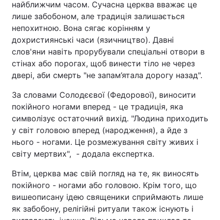
найближчим часом. Сучасна церква вважає це
лише забобоном, але традиція залишається
непохитною. Вона сягає корінням у
дохристиянські часи (язичництво). Давні
слов'яни навіть прорубували спеціальні отвори в
стінах або порогах, щоб винести тіло не через
двері, аби смерть "не запам’ятала дорогу назад".
За словами Солодєєвої (Федорової), виносити
покійного ногами вперед - це традиція, яка
символізує остаточний вихід. "Людина приходить
у світ головою вперед (народження), а йде з
нього - ногами. Це розмежування світу живих і
світу мертвих", - додала експертка.
Втім, церква має свій погляд на те, як виносять
покійного - ногами або головою. Крім того, що
вишеописану ідею священики сприймають лише
як забобону, релігійні ритуали також існують і