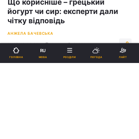
Що корисніше – грецький
йогурт чи сир: експерти дали
чітку відповідь
АНЖЕЛА БАЧЕВСЬКА
11:37, 18.05.26
4 хв.
91091
RU
МОВА
ГОЛОВНА
РОЗДІЛИ
ПОГОДА
ЛАЙТ
Підпишіться на нас в Google
Грецький йогурт містить трохи більше мікроелементів практично за