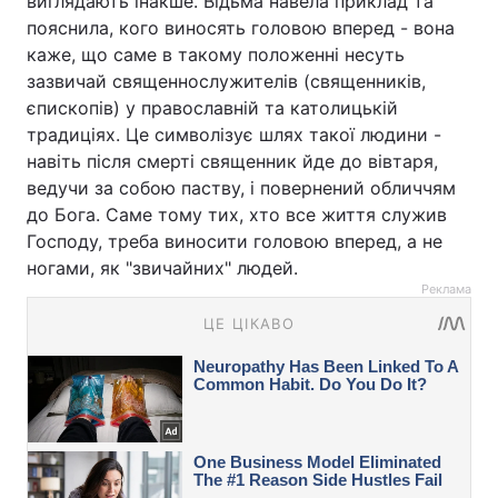
виглядають інакше. Відьма навела приклад та
пояснила, кого виносять головою вперед - вона
каже, що саме в такому положенні несуть
зазвичай священнослужителів (священників,
єпископів) у православній та католицькій
традиціях. Це символізує шлях такої людини -
навіть після смерті священник йде до вівтаря,
ведучи за собою паству, і повернений обличчям
до Бога. Саме тому тих, хто все життя служив
Господу, треба виносити головою вперед, а не
ногами, як "звичайних" людей.
Реклама