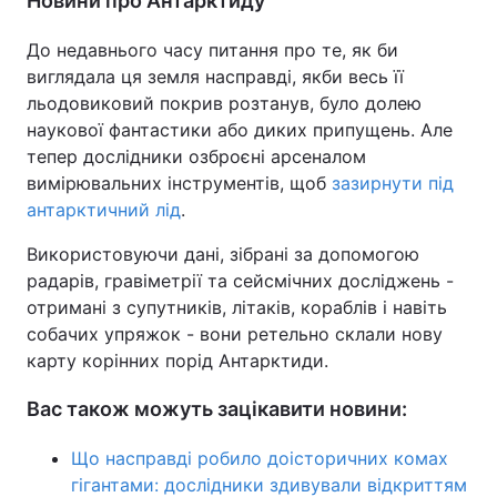
Новини про Антарктиду
До недавнього часу питання про те, як би
виглядала ця земля насправді, якби весь її
льодовиковий покрив розтанув, було долею
наукової фантастики або диких припущень. Але
тепер дослідники озброєні арсеналом
вимірювальних інструментів, щоб
зазирнути під
антарктичний лід
.
Використовуючи дані, зібрані за допомогою
радарів, гравіметрії та сейсмічних досліджень -
отримані з супутників, літаків, кораблів і навіть
собачих упряжок - вони ретельно склали нову
карту корінних порід Антарктиди.
Вас також можуть зацікавити новини:
Що насправді робило доісторичних комах
гігантами: дослідники здивували відкриттям