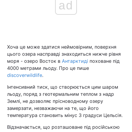
ad
Головна
Війна
Україна
Політика
Хоча це може здатися неймовірним, поверхня
Економіка
Світ
цього озера насправді знаходиться нижче рівня
моря - озеро Восток в
Антарктиді
поховане під
Спорт
Наука
4000 метрами льоду. Про це пише
discoverwildlife
.
Техно і зв'язок
Лайт
Інтенсивний тиск, що створюється цим шаром
Зброя
Інциденти
льоду, поряд з геотермальним теплом з надр
Землі, не дозволяє прісноводному озеру
Здоров'я
Туризм
замерзати, незважаючи на те, що його
температура становить мінус 3 градуси Цельсія.
Цікавинки
Погода
Відзначається, що розташоване під російською
Екологія
Регіони