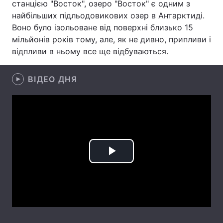
станцією "Восток", озеро "Восток" є одним з
найбільших підльодовикових озер в Антарктиді.
Лонгріди
Воно було ізольоване від поверхні близько 15
мільйонів років тому, але, як не дивно, припливи і
Відео з Youtube
Статті
відпливи в ньому все ще відбуваються.
Інтерв'ю
Думки
ВІДЕО ДНЯ
Архів
Вакансії
Контакти
Послуги
Play
Video