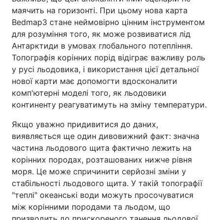
маячить на горизонті. При цьому нова карта
Bedmap3 стане неймовірно цінним інструментом
для розуміння того, як може розвиватися лід
Антарктиди в умовах глобального потепління.
Топографія корінних порід відіграє важливу роль
у русі льодовика, і використання цієї детальної
нової карти має допомогти вдосконалити
комп'ютерні моделі того, як льодовики
континенту реагуватимуть на зміну температури.
Якщо уважно придивитися до даних,
виявляється ще один дивовижний факт: значна
частина льодового щита фактично лежить на
корінних породах, розташованих нижче рівня
моря. Це може спричинити серйозні зміни у
стабільності льодового щита. У такій топографії
"теплі" океанські води можуть просочуватися
між корінними породами та льодом, що
призводить до прискореного танення льодової