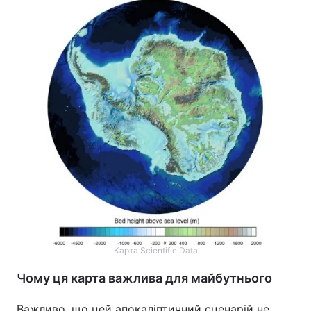
Карта Scientific Data
Чому ця карта важлива для майбутнього
Важливо, що цей апокаліптичний сценарій не