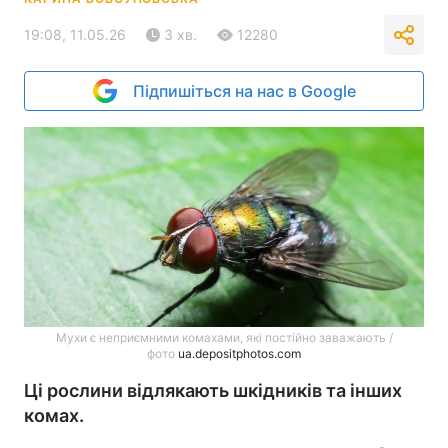
19:08, 11.05.26
3 хв.
12280
Підпишіться на нас в Google
Мухи є неприємними комахами, які постійно заважають /
фото
ua.depositphotos.com
Ці рослини відлякають шкідників та інших
комах.