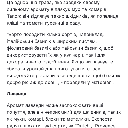
Це однорічна трава, яка завдяки своєму
сильному аромату відлякує мух та комарів.
Також він відлякує таких шкідників, як попелиця,
кліщі та томатні гусениці в саду.
"Варто посадити кілька сортів, наприклад,
італійський базилік з широким листям,
фіолетовий базилік або тайський базилік, щоб
використовувати їх як у кулінарії, так і для
декоративного оздоблення. Якщо ви плануєте
збирати урожай для приготування страв,
висаджуйте рослини в середині літа, щоб базилік
добре ріс аж до осені", - порадили у матеріалі.
Лаванда
Аромат лаванди може заспокоювати ваші
почуття, але він неприємний для шкідників, таких
як мухи, комарі, блохи та метелики. Експерти
радять шукати такі сорти, як "Dutch", "Provence"