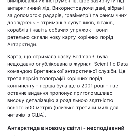
вимірювальних інструментів, щоб зазирнути під
антарктичний лід. Використовуючи дані, зібрані
Тема оформлення
за допомогою радарів, гравіметрії та сейсмічних
досліджень - отримані з супутників, літаків,
кораблів і навіть собачих упряжок - вони
ретельно склали нову карту корінних порід
Антарктиди.
Карта, що отримала назву Bedmap3, була
нещодавно опублікована в журналі Scientific Data
командою Британської антарктичної служби. Це
третя версія топографії корінних порід
континенту - перша була ще в 2001 році - і це
останнє видання пропонує приголомшливо
високу деталізацію з роздільною здатністю
всього 500 метрів (близько третини милі для
читачів із США).
Антарктида в новому світлі - несподіваний