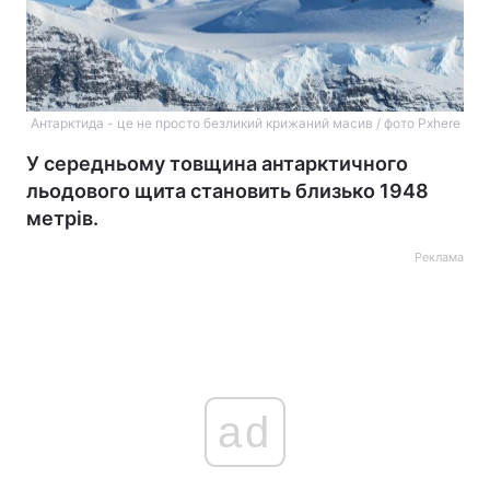
Антарктида - це не просто безликий крижаний масив / фото Pxhere
У середньому товщина антарктичного
льодового щита становить близько 1948
метрів.
Реклама
ad