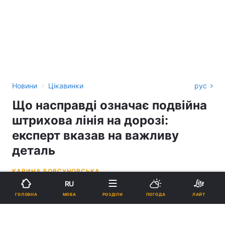
›
Новини
Цікавинки
рус
Що насправді означає подвійна
штрихова лінія на дорозі:
експерт вказав на важливу
деталь
КАРИНА БОВСУНОВСЬКА
RU
16:10, 11.05.26
3 хв.
3511
МОВА
ГОЛОВНА
РОЗДІЛИ
ПОГОДА
ЛАЙТ
Підпишіться на нас в Google