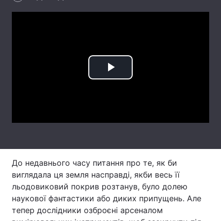
Лонгріди
Відео з Youtube
Статті
Інтерв'ю
Думки
Play
Архів
Вакансії
Video
Контакти
Послуги
До недавнього часу питання про те, як би
виглядала ця земля насправді, якби весь її
льодовиковий покрив розтанув, було долею
наукової фантастики або диких припущень. Але
тепер дослідники озброєні арсеналом