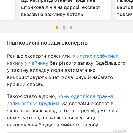
Що насправді означає подвійна
Галюци
штрихова лінія на дорозі: експерт
карто
вказав на важливу деталь
токсич
Інші корисні поради експертів
Раніше експерти пояснили,
як легко позбутися
накипу у чайнику
без різкого запаху. Здебільшого
у такому випадку люди автоматично
використовують оцет, хоча існує й набагато
кращий спосіб.
Також стало відомо,
чому одяг після прання
залишається брудним
. За словами експертів,
якщо в машині занадто багато речей, рух в ній
обмежується, що може призвести до
накопичення бруду та мийного засобу.
Реклама