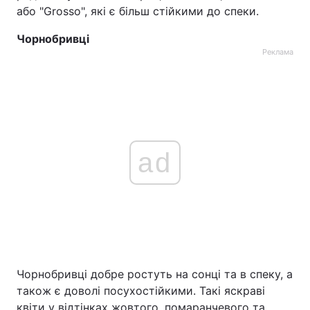
або "Grosso", які є більш стійкими до спеки.
Чорнобривці
Реклама
ad
Чорнобривці добре ростуть на сонці та в спеку, а
також є доволі посухостійкими. Такі яскраві
квіти у відтінках жовтого, помаранчевого та