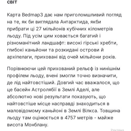
світ
Карта Bedmap3 дає нам приголомшливий погляд
на те, як би виглядала Антарктида, якби
прибрати ці 27 мільйонів кубічних кілометрів
льоду. Під усім цим ховається багатий і
різноманітний ландшафт: високі гірські хребти,
глибокі каньйони та розкидані острови й
архіпелаги, приховані від очей мільйони років.
Порівнюючи цей прихований рельєф із нинішнім
профілем льоду, вчені змогли точно визначити,
де лід найтовстіший. Довгий час вважалося, що
це басейн Астролябії в Землі Аделі, але
абсолютно нові результати показують, що
найтовстіше місце насправді знаходиться в
маловідомому каньйоні в Землі Вілкса. Товщина
льоду там оцінюється в 4757 метрів - майже
висота Монблану.
Реклама