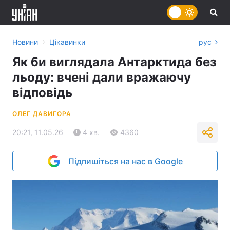
›
Новини
Цікавинки
рус
Як би виглядала Антарктида без
льоду: вчені дали вражаючу
відповідь
ОЛЕГ ДАВИГОРА
20:21, 11.05.26
4 хв.
4360
Підпишіться на нас в Google