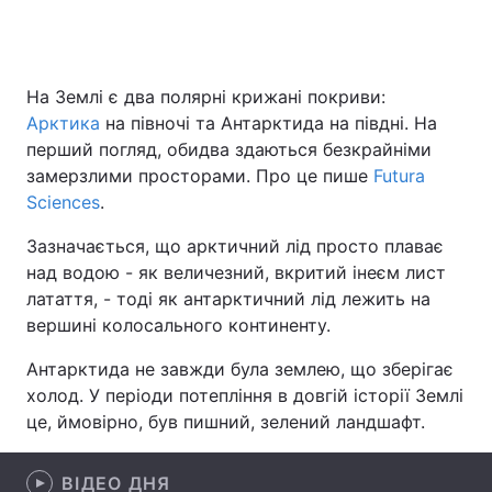
Головна
Війна
На Землі є два полярні крижані покриви:
Арктика
на півночі та Антарктида на півдні. На
Україна
Політика
перший погляд, обидва здаються безкрайніми
замерзлими просторами. Про це пише
Futura
Економіка
Світ
Sciences
.
Спорт
Наука
Зазначається, що арктичний лід просто плаває
над водою - як величезний, вкритий інеєм лист
Техно і зв'язок
Лайт
латаття, - тоді як антарктичний лід лежить на
вершині колосального континенту.
Зброя
Інциденти
Антарктида не завжди була землею, що зберігає
Здоров'я
Туризм
холод. У періоди потепління в довгій історії Землі
це, ймовірно, був пишний, зелений ландшафт.
Цікавинки
Погода
Екологія
Регіони
ВІДЕО ДНЯ