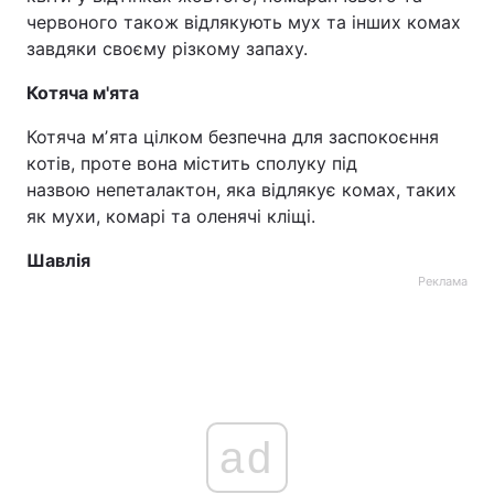
червоного також відлякують мух та інших комах
завдяки своєму різкому запаху.
Котяча м'ята
Котяча мʼята цілком безпечна для заспокоєння
котів, проте вона містить сполуку під
назвою непеталактон, яка відлякує комах, таких
як мухи, комарі та оленячі кліщі.
Шавлія
Реклама
ad