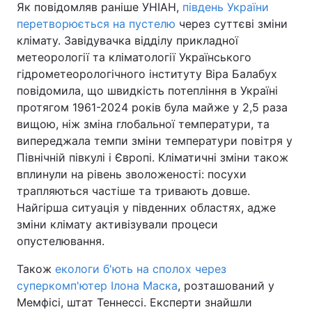
Як повідомляв раніше УНІАН,
південь України
перетворюється на пустелю
через суттєві зміни
клімату. Завідувачка відділу прикладної
метеорології та кліматології Українського
гідрометеорологічного інституту Віра Балабух
повідомила, що швидкість потепління в Україні
протягом 1961-2024 років була майже у 2,5 раза
вищою, ніж зміна глобальної температури, та
випереджала темпи зміни температури повітря у
Північній півкулі і Європі. Кліматичні зміни також
вплинули на рівень зволоженості: посухи
трапляються частіше та тривають довше.
Найгірша ситуація у південних областях, адже
зміни клімату активізували процеси
опустелювання.
Також
екологи б'ють на сполох через
суперкомп'ютер Ілона Маска
, розташований у
Мемфісі, штат Теннессі. Експерти знайшли