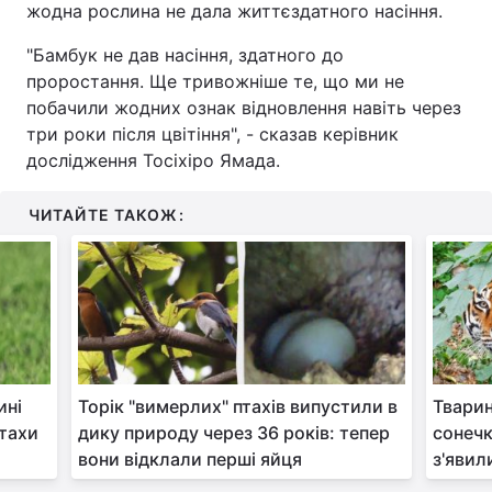
жодна рослина не дала життєздатного насіння.
"Бамбук не дав насіння, здатного до
проростання. Ще тривожніше те, що ми не
побачили жодних ознак відновлення навіть через
три роки після цвітіння", - сказав керівник
дослідження Тосіхіро Ямада.
ЧИТАЙТЕ ТАКОЖ:
ині
Торік "вимерлих" птахів випустили в
Тварин
птахи
дику природу через 36 років: тепер
сонечк
вони відклали перші яйця
з'явил