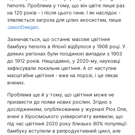
henonis. Проблема у тому, що він цвіте лише раз
на 120 років - і після цього гине. І як наслідок -
з’являється загроза для цілих екосистем, пише
JasonDeegan
.
Зазначається, що останнє масове цвітіння
бамбуку henonis в Японії відбулося у 1908 році. У
деяких регіонах були поодинокі випадки з 1903
до 1912 років. Нещодавно, у 2020-му, науковці
зафіксували локальне цвітіння. А от наступне
масштабне цвітіння - вже на порозі, і це лякає
вчених.
Проблема ще й у тому, що цвітіння може не
призвести до появи нових рослин. Згідно з
дослідженням, опублікованим у журналі Plos One,
вчені з Хіросімського університету виявили, що
під час цвітіння 2020 року близько 80% популяції
бамбуку вступили в репродуктивний цикл, але