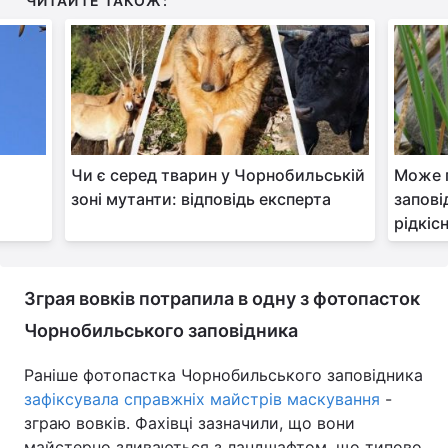
ЧИТАЙТЕ ТАКОЖ:
Чи є серед тварин у Чорнобильській
Може п
и
зоні мутанти: відповідь експерта
запові
рідкіс
Зграя вовків потрапила в одну з фотопасток
Чорнобильського заповідника
Раніше фотопастка Чорнобильського заповідника
зафіксувала справжніх майстрів маскування
-
зграю вовків. Фахівці зазначили, що вони
майстерно зливаються з ландшафтом, що типово