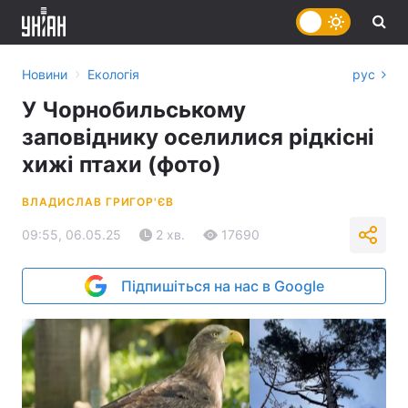
›
Новини
Екологія
рус
У Чорнобильському
заповіднику оселилися рідкісні
хижі птахи (фото)
ВЛАДИСЛАВ ГРИГОР'ЄВ
09:55, 06.05.25
2 хв.
17690
Підпишіться на нас в Google