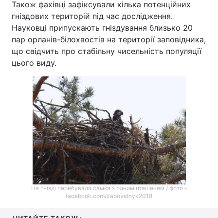
Також фахівці зафіксували кілька потенційних
гніздових територій під час дослідження.
Тема оформлення
Науковці припускають гніздування близько 20
пар орланів-білохвостів на території заповідника,
що свідчить про стабільну чисельність популяції
цього виду.
На гнізді перебувала самка з одним пташеням / фото -
facebook.com/zapovidnyk2018