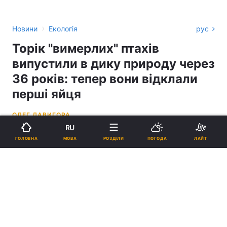
›
Новини
Екологія
рус
Торік "вимерлих" птахів
випустили в дику природу через
36 років: тепер вони відклали
перші яйця
ОЛЕГ ДАВИГОРА
RU
17:14, 05.05.25
4 хв.
8508
МОВА
ГОЛОВНА
РОЗДІЛИ
ПОГОДА
ЛАЙТ
Підпишіться на нас в Google