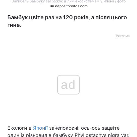
Загибель бамбуку загрожує цілим екосистемам у Японії / фото
ua.depositphotos.com
Бамбук цвіте раз на 120 років, а після цього
гине.
Реклама
ad
Екологи в
Японії
занепокоєні: ось-ось зацвіте
один із різновидів бамбуку Phyllostachys nigra var.