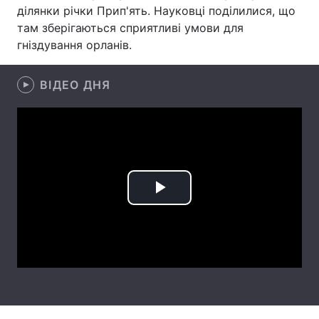
ділянки річки Прип'ять. Науковці поділилися, що
Лонгріди
там зберігаються сприятливі умови для
гніздування орланів.
Відео з Youtube
Статті
ВІДЕО ДНЯ
Інтерв'ю
Думки
Архів
Вакансії
Контакти
Послуги
Play
Video