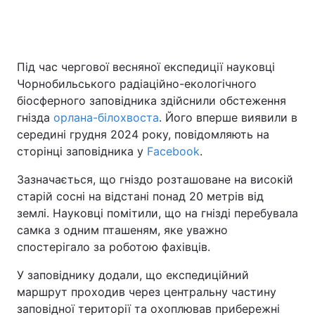
Головна
Війна
Під час чергової весняної експедиції науковці
Чорнобильського радіаційно-екологічного
Україна
Політика
біосферного заповідника здійснили обстеження
гнізда
орлана-білохвоста
. Його вперше виявили в
Економіка
Світ
середині грудня 2024 року, повідомляють на
сторінці заповідника у
Facebook
.
Спорт
Наука
Зазначається, що гніздо розташоване на високій
Техно і зв'язок
Лайт
старій сосні на відстані понад 20 метрів від
землі. Науковці помітили, що на гнізді перебувала
Зброя
Інциденти
самка з одним пташеням, яке уважно
спостерігало за роботою фахівців.
Здоров'я
Туризм
У заповіднику додали, що експедиційний
Цікавинки
Погода
маршрут проходив через центральну частину
заповідної території та охоплював прибережні
Екологія
Регіони