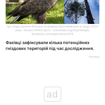
Це гніздо орлана-білохвоста вперше було виявлено в грудні 2024
року / Колаж УНІАН, фото - wikimedia.org/Jörg Hempel,
facebook.com/zapovidnyk2018
Фахівці зафіксували кілька потенційних
гніздових територій під час дослідження.
Реклама
ad