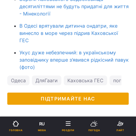
десятиліттями не будуть придатні для життя
- Мінекології
В Одесі врятували дитинча ондатри, яке
винесло в море через підрив Каховської
ГЕС
Укус дуже небезпечний: в українському
заповіднику вперше з’явився рідкісний павук
(фото)
Одеса
ДляГааги
Каховська ГЕС
погода в
ПІДТРИМАЙТЕ НАС
RU
МОВА
ГОЛОВНА
РОЗДІЛИ
ПОГОДА
ЛАЙТ