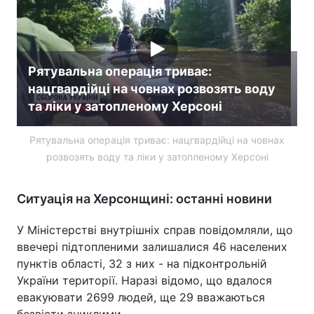
Рятувальна операція триває:
нацгвардійці на човнах розвозять воду
та ліки у затопленому Херсоні
Рятувальна операція триває: нацгвардійці на човнах
розвозять воду та ліки у затопленому Херсоні
Ситуація на Херсонщині: останні новини
У Міністерстві внутрішніх справ повідомляли, що
ввечері підтопленими залишалися 46 населених
пунктів області, 32 з них - на підконтрольній
України території. Наразі відомо, що вдалося
евакуювати 2699 людей, ще 29 вважаються