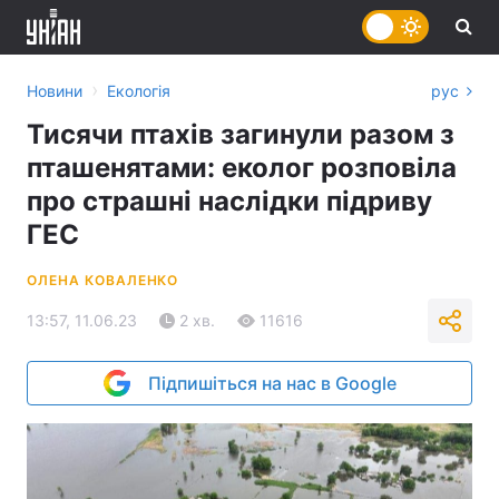
›
Новини
Екологія
рус
Тисячи птахів загинули разом з
пташенятами: еколог розповіла
про страшні наслідки підриву
ГЕС
ОЛЕНА КОВАЛЕНКО
13:57, 11.06.23
2 хв.
11616
Підпишіться на нас в Google