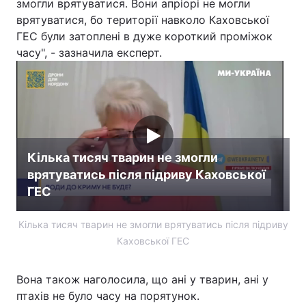
змогли врятуватися. Вони апріорі не могли
врятуватися, бо території навколо Каховської
Лонгріди
ГЕС були затоплені в дуже короткий проміжок
часу", - зазначила експерт.
Відео з Youtube
Статті
Інтерв'ю
Думки
Архів
Вакансії
Контакти
Кілька тисяч тварин не змогли
врятуватись після підриву Каховської
Послуги
ГЕС
Кілька тисяч тварин не змогли врятуватись після підриву
Каховської ГЕС
Вона також наголосила, що ані у тварин, ані у
птахів не було часу на порятунок.