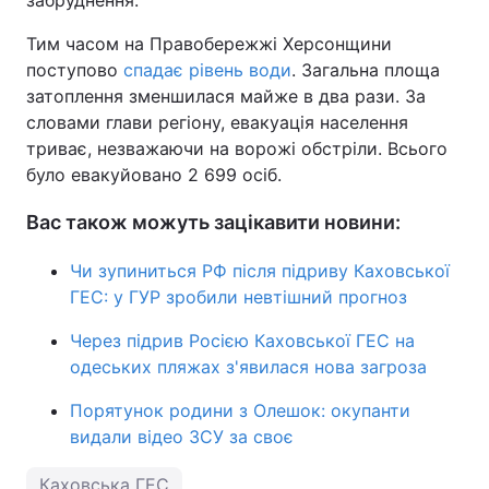
забруднення.
Тим часом на Правобережжі Херсонщини
поступово
спадає рівень води
. Загальна площа
затоплення зменшилася майже в два рази. За
словами глави регіону, евакуація населення
триває, незважаючи на ворожі обстріли. Всього
було евакуйовано 2 699 осіб.
Вас також можуть зацікавити новини:
Чи зупиниться РФ після підриву Каховської
ГЕС: у ГУР зробили невтішний прогноз
Через підрив Росією Каховської ГЕС на
одеських пляжах з'явилася нова загроза
Порятунок родини з Олешок: окупанти
видали відео ЗСУ за своє
Каховська ГЕС