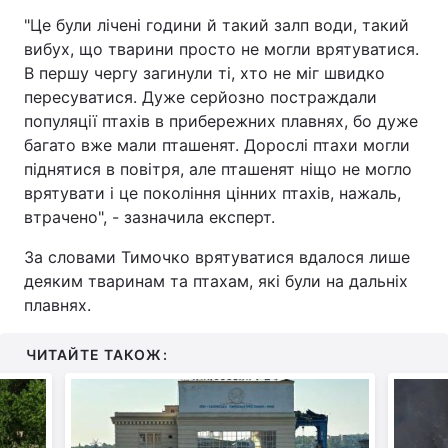
"Це були лічені години й такий залп води, такий
Тема оформлення
вибух, що тварини просто не могли врятуватися.
В першу чергу загинули ті, хто не міг швидко
пересуватися. Дуже серйозно постраждали
популяції птахів в прибережних плавнях, бо дуже
багато вже мали пташенят. Дорослі птахи могли
піднятися в повітря, але пташенят ніщо не могло
врятувати і це покоління цінних птахів, нажаль,
втрачено", - зазначила експерт.
За словами Тимочко врятуватися вдалося лише
деяким тваринам та птахам, які були на дальніх
плавнях.
ЧИТАЙТЕ ТАКОЖ: