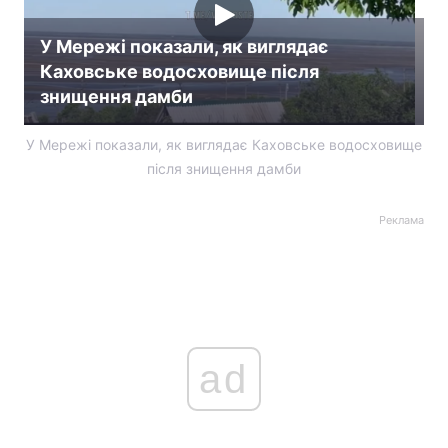
У Мережі показали, як виглядає
Каховське водосховище після
знищення дамби
У Мережі показали, як виглядає Каховське водосховище
після знищення дамби
Реклама
ad