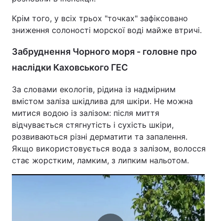
Крім того, у всіх трьох "точках" зафіксовано
зниження солоності морскої воді майже втричі.
Забруднення Чорного моря - головне про
наслідки Каховського ГЕС
За словами екологів, рідина із надмірним
вмістом заліза шкідлива для шкіри. Не можна
митися водою із залізом: після миття
відчувається стягнутість і сухість шкіри,
розвиваються різні дерматити та запалення.
Якщо використовується вода з залізом, волосся
стає жорстким, ламким, з липким нальотом.