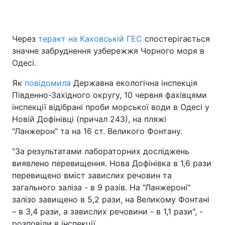
Через
теракт на Каховській ГЕС
спостерігається
значне забруднення узбережжя Чорного моря в
Одесі.
Як
повідомила
Державна екологічна інспекція
Південно-Західного округу, 10 червня фахівцями
інспекції відібрані проби морської води в Одесі у
Новій Дофінівці (причал 243), на пляжі
"Ланжерон" та на 16 ст. Великого Фонтану.
"За результатами лабораторних досліджень
виявлено перевищення. Нова Дофінівка в 1,6 рази
перевищено вміст завислих речовин та
загального заліза - в 9 разів. На "Ланжероні"
залізо завищено в 5,2 рази, на Великому Фонтані
– в 3,4 рази, а завислих речовини - в 1,1 рази", -
розповіли в інспекції.