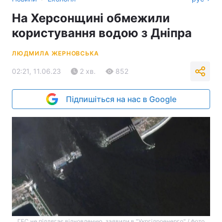
На Херсонщині обмежили
користування водою з Дніпра
ЛЮДМИЛА ЖЕРНОВСЬКА
02:21, 11.06.23
2 хв.
852
Підпишіться на нас в Google
ГЕС не підлягає відновленню, заявили в "Укргідроенерго" / фото