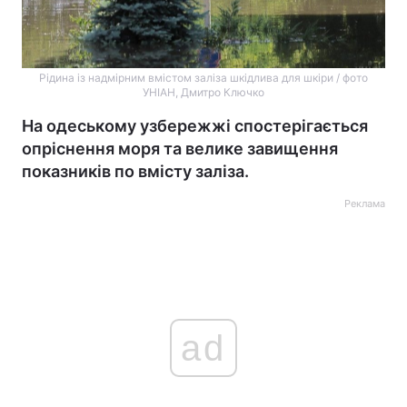
Рідина із надмірним вмістом заліза шкідлива для шкіри / фото
УНІАН, Дмитро Ключко
На одеському узбережжі спостерігається
опріснення моря та велике завищення
показників по вмісту заліза.
Реклама
ad