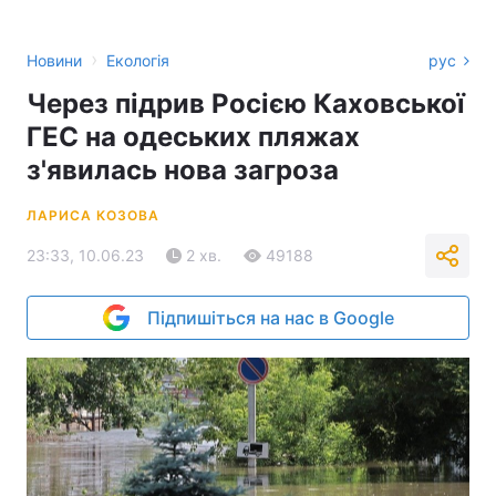
›
Новини
Екологія
рус
Через підрив Росією Каховської
ГЕС на одеських пляжах
з'явилась нова загроза
ЛАРИСА КОЗОВА
23:33, 10.06.23
2 хв.
49188
Підпишіться на нас в Google