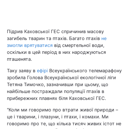
Головна
Війна
Підрив Каховської ГЕС спричинив масову
Україна
Політика
загибель тварин та птахів. Багато птахів
не
змогли врятуватися
від смертельної води,
Економіка
Світ
оскільки в цей період в них народжуються
пташенята.
Спорт
Наука
Таку заяву в
ефірі
Всеукраїнського телемарафону
Техно і зв'язок
Лайт
зробила Голова Всеукраїнської екологічної ліги
Тетяна Тимочко, зазначивши при цьому, що
Зброя
Інциденти
найбільше постраждали популяції птахів в
прибережних плавнях біля Каховської ГЕС.
Здоров'я
Туризм
"Коли ми говоримо про втрати живої природи –
Цікавинки
Погода
це і тварини, і плазуни, і птахи, і комахи. Ми
говоримо про те, що кілька тисяч живих істот не
Екологія
Регіони