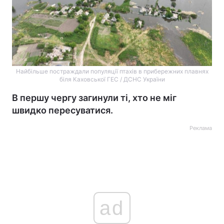
Найбільше постраждали популяції птахів в прибережних плавнях
біля Каховської ГЕС / ДСНС України
В першу чергу загинули ті, хто не міг
швидко пересуватися.
Реклама
ad