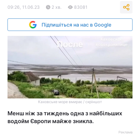
09:26, 11.06.23
2 хв.
83081
Підпишіться на нас в Google
Каховське море вмирає / скріншот
Менш ніж за тиждень одна з найбільших
водойм Європи майже зникла.
Реклама