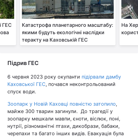
ї ГЕС
Катастрофа планетарного масштабу:
На Хе
нова
якими будуть екологічні наслідки
корист
теракту на Каховській ГЕС
Підрив ГЕС
6 червня 2023 року окупанти
підірвали дамбу
Каховської ГЕС
, почався неконтрольований
спуск води.
Зоопарк у Новій Каховці повністю затопило
,
майже 300 тварин загинули. До трагедії у
зоопарку мешкали мавпи, єноти, віслюк, поні,
нутрії, різноманітні птахи, дикобрази, бабаки,
черепахи та багато інших видів. Евакуація була