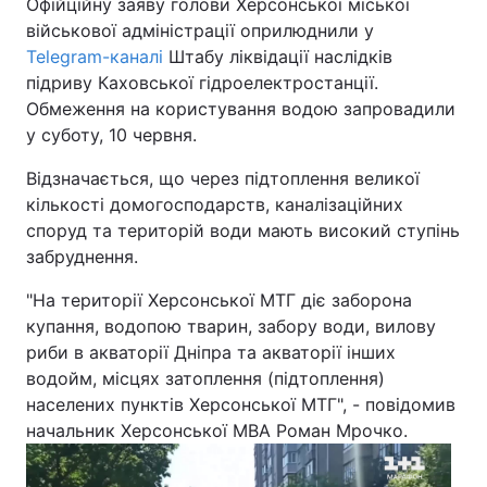
Офійційну заяву голови Херсонської міської
військової адміністрації оприлюднили у
Telegram-каналі
Штабу ліквідації наслідків
підриву Каховської гідроелектростанції.
Обмеження на користування водою запровадили
у суботу, 10 червня.
Відзначається, що через підтоплення великої
кількості домогосподарств, каналізаційних
споруд та територій води мають високий ступінь
забруднення.
"На території Херсонської МТГ діє заборона
купання, водопою тварин, забору води, вилову
риби в акваторії Дніпра та акваторії інших
водойм, місцях затоплення (підтоплення)
населених пунктів Херсонської МТГ", - повідомив
начальник Херсонської МВА Роман Мрочко.