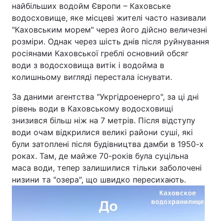
найбільших водойм Європи – Каховське
водосховище, яке місцеві жителі часто називали
"Каховським морем" через його дійсно величезні
розміри. Однак через шість днів після руйнування
росіянами Каховської греблі основний обсяг
води з водосховища витік і водойма в
колишньому вигляді перестала існувати.
За даними агентства "Укргідроенерго", за ці дні
рівень води в Каховському водосховищі
знизився більш ніж на 7 метрів. Після відступу
води очам відкрилися великі райони суші, які
були затоплені після будівництва дамби в 1950-х
роках. Там, де майже 70-років була суцільна
маса води, тепер залишилися тільки заболочені
низини та "озера", що швидко пересихають.