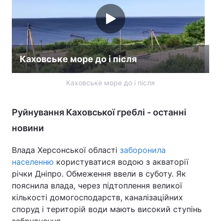
Каховське море до і після
Каховське море до і після
Руйнування Каховської греблі - останні
новини
Влада Херсонської області
заборонила
населенню
користуватися водою з акваторії
річки Дніпро. Обмеження ввели в суботу. Як
пояснила влада, через підтоплення великої
кількості домогосподарств, каналізаційних
споруд і територій води мають високий ступінь