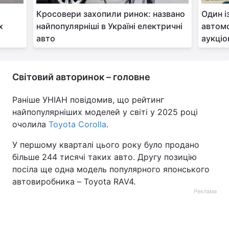
Кросовери захопили ринок: названо
Один 
х
найпопулярніші в Україні електричні
автомо
авто
аукціо
Світовий авторинок – головне
Раніше УНІАН повідомив, що рейтинг
найпопулярніших моделей у світі у 2025 році
очолила
Toyota Corolla
.
У першому кварталі цього року було продано
більше 244 тисячі таких авто. Другу позицію
посіла ще одна модель популярного японського
автовиробника – Toyota RAV4.
Реклама