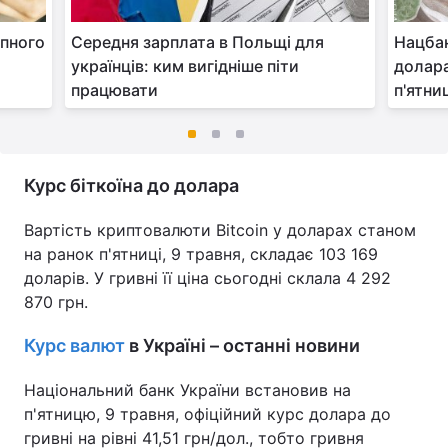
упного
Середня зарплата в Польщі для
Нацба
українців: ким вигідніше піти
долара
працювати
п'ятни
Курс біткоїна до долара
Вартість криптовалюти Bitcoin у доларах станом
на ранок п'ятниці, 9 травня, складає 103 169
доларів. У гривні її ціна сьогодні склала 4 292
870 грн.
Курс валют
в Україні – останні новини
Національний банк України встановив на
п'ятницю, 9 травня, офіційний курс долара до
гривні на рівні 41,51 грн/дол., тобто гривня