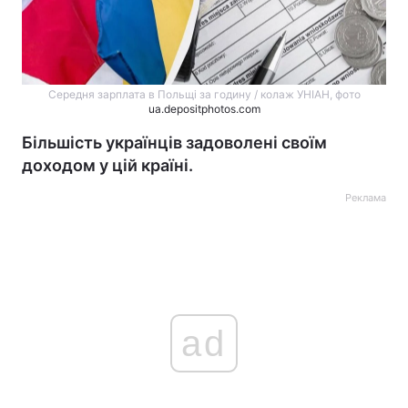
Середня зарплата в Польщі за годину / колаж УНІАН, фото
ua.depositphotos.com
Більшість українців задоволені своїм
доходом у цій країні.
Реклама
ad