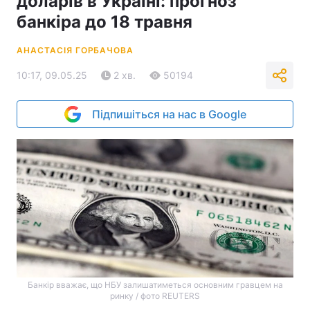
доларів в Україні: прогноз
банкіра до 18 травня
АНАСТАСІЯ ГОРБАЧОВА
10:17, 09.05.25
2 хв.
50194
Підпишіться на нас в Google
Банкір вважає, що НБУ залишатиметься основним гравцем на
ринку / фото REUTERS