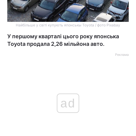
Найбільше у світі купують японськы Toyota / фото Pixabay
У першому кварталі цього року японська
Toyota продала 2,26 мільйона авто.
Реклама
ad