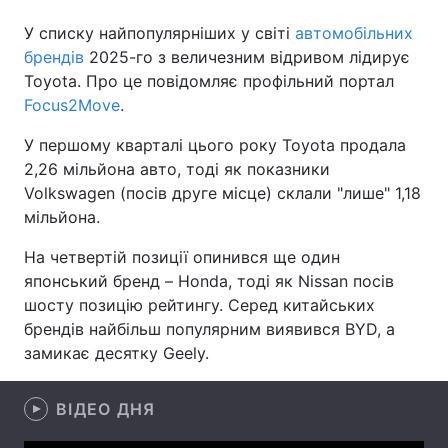
У списку найпопулярніших у світі
автомобільних
брендів
2025-го з величезним відривом лідирує
Toyota. Про це повідомляє профільний портал
Головна
Війна
Focus2Move
.
Україна
Політика
У першому кварталі цього року Toyota продала
2,26 мільйона авто, тоді як показники
Економіка
Світ
Volkswagen (посів друге місце) склали "‎лише"‎ 1,18
мільйона.
Спорт
Наука
На четвертій позиції опинився ще один
Техно і зв'язок
Лайт
японський бренд – Honda, тоді як Nissan посів
шосту позицію рейтингу. Серед китайських
Зброя
Інциденти
брендів найбільш популярним виявився BYD, а
Здоров'я
Туризм
замикає десятку Geely.
Цікавинки
Погода
ВІДЕО ДНЯ
Екологія
Регіони