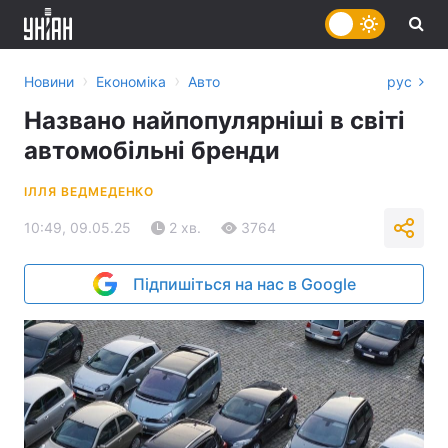
›
›
Новини
Економіка
Авто
рус
Названо найпопулярніші в світі
автомобільні бренди
ІЛЛЯ ВЕДМЕДЕНКО
10:49, 09.05.25
2 хв.
3764
Підпишіться на нас в Google