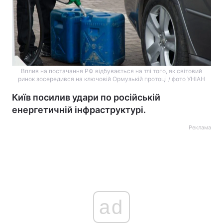
Вплив на постачання РФ відбувається на тлі того, як світовий
ринок зосередився на ключовій Ормузькій протоці / фото УНІАН
Київ посилив удари по російській
енергетичній інфраструктурі.
Реклама
ad