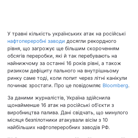
Головна
Війна
У травні кількість українських атак на російські
Україна
Політика
нафтопереробні заводи
досягли рекордного
рівня, що загрожує ще більшим скороченням
Економіка
Світ
обсягів переробки, які й так перебувають на
найнижчому за останні 16 років рівні, а також
Спорт
Наука
ризиком дефіциту пального на внутрішньому
ринку саме тоді, коли попит через літні канікули
Техно і зв'язок
Лайт
починає зростати. Про це повідомляє
Bloomberg
.
Зброя
Інциденти
За даними журналістів, Україна здійснила
щонайменше 16 атак на російські обʼєкти з
Здоров'я
Туризм
виробництва палива. Дані свідчать, що минулого
місяця безпілотники атакували вісім з 10
Цікавинки
Погода
найбільших нафтопереробних заводів РФ.
Екологія
Регіони