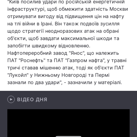
"Київ посилив удари по російській енергетичній
інфраструктурі, щоб обмежити здатність Москви
Лонгріди
отримувати вигоду від підвищення цін на нафту
на тлі війни в Ірані. Він також подвоїв зусилля
Відео з Youtube
Статті
щодо стратегії неодноразових атак на обрані
об'єкти, щоб завдати максимальної шкоди та
Інтерв'ю
Думки
запобігти швидкому відновленню.
Нафтопереробний завод "Янос", що належить
Архів
Вакансії
ПАТ "Роснефть" та ПАТ "Газпром нафта", у травні
тричі ставав мішенню атак, тоді як об'єкти ПАТ
Контакти
"Лукойл" у Нижньому Новгороді та Пермі
зазнали по два удари", - зазначили у матеріалі.
Послуги
ВІДЕО ДНЯ