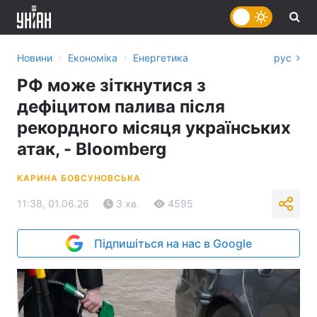
›
›
Новини
Економіка
Енергетика
рус
РФ може зіткнутися з
дефіцитом палива після
рекордного місяця українських
атак, - Bloomberg
КАРИНА БОВСУНОВСЬКА
11:38, 01.06.26
3 хв.
4595
Підпишіться на нас в Google