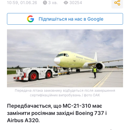
10:59, 01.06.26
3 хв.
30254
Підпишіться на нас в Google
Передача літака замовнику відбудеться після завершення
сертифікаційних випробувань / фото ОАК
Передбачається, що МС-21-310 має
замінити росіянам західні Boeing 737 і
Airbus A320.