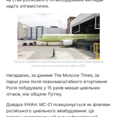
надто оптимістично.
Запуск серійного виробництва неодноразово відкладався
протягом останніх років / фото ОАК
Нагадаємо, за даними The Moscow Times, за
перші роки після повномасштабного вторгнення
Росія побудувала у 15 разів менше цивільних
літаків, ніж обіцяли Путіну.
Довідка УНІАН. МС-21 позиціонується як флагман
російського цивільного авіабудування. Це