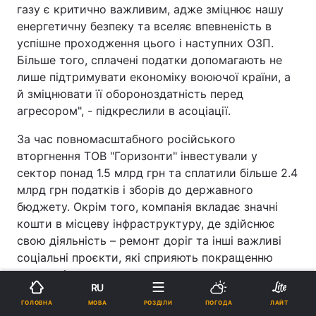
газу є критично важливим, адже зміцнює нашу
енергетичну безпеку та вселяє впевненість в
успішне проходження цього і наступних ОЗП.
Більше того, сплачені податки допомагають не
лише підтримувати економіку воюючої країни, а
й зміцнювати її обороноздатність перед
агресором", - підкреслили в асоціації.
За час повномасштабного російського
вторгнення ТОВ "Горизонти" інвестували у
сектор понад 1.5 млрд грн та сплатили більше 2.4
млрд грн податків і зборів до державного
бюджету. Окрім того, компанія вкладає значні
кошти в місцеву інфраструктуру, де здійснює
свою діяльність – ремонт доріг та інші важливі
соціальні проєкти, які сприяють покращенню
життя місцевих громад.
RU
В асоціації наголошують, що будь-які дії, які
МОВА
ГОЛОВНА
РОЗДІЛИ
ПОГОДА
ЛАЙТ