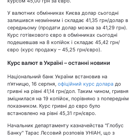
курсом 45,00 грн за євро.
У валютних обмінниках Києва долар сьогодні
залишився незмінним і складає 41,35 грн/долар в
середньому (продати долар можна за 41,29 грн).
Курс готівкового євро в обмінниках сьогодні
подешевшав на 8 копійок і складає 45,42 грн/
євро (курс продажу – 45,25 грн/євро).
Курс валют в Україні – останні новини
Національний банк України встановив на
п’ятницю, 16 серпня,
офіційний курс долара
до
гривні на рівні 41,14 грн/дол. Таким чином, гривня
зміцнилася на 19 копійок, порівняно з попереднім
показником. Курс гривні до євро було
встановлено на рівні 45,31 грн/євро.
Начальник департаменту казначейства "Глобус
Банку" Тарас Лєсовий розповів УНІАН, що з