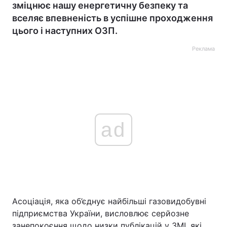
зміцнює нашу енергетичну безпеку та
вселяє впевненість в успішне проходження
цього і наступних ОЗП.
Реклама
ad
Асоціація, яка об’єднує найбільші газовидобувні
підприємства України, висловлює серйозне
занепокоєння щодо низки публікацій у ЗМІ, які