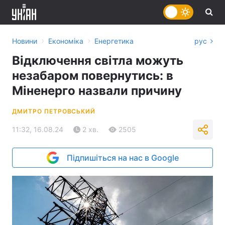
›
›
Новини
Економіка
Енергетика
рус
Відключення світла можуть
незабаром повернутись: в
Міненерго назвали причину
ДМИТРО ПЕТРОВСЬКИЙ
11:32, 16.08.24
2 хв.
2505
Підпишіться на нас в Google