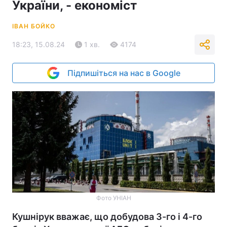
України, - економіст
ІВАН БОЙКО
18:23, 15.08.24
1 хв.
4174
Підпишіться на нас в Google
Фото УНІАН
Кушнірук вважає, що добудова 3-го і 4-го