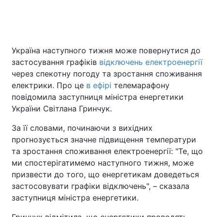
Головна
Війна
Україна наступного тижня може повернутися до
застосування графіків
відключень електроенергії
Україна
Політика
через спекотну погоду та зростання споживання
Економіка
Світ
електрики. Про це
в ефірі
телемарафону
повідомила заступниця міністра енергетики
Спорт
Наука
України Світлана Гринчук.
Техно і зв'язок
Лайт
За її словами, починаючи з вихідних
прогнозується значне підвищення температури
Зброя
Інциденти
та зростання споживання електроенергії: "Те, що
ми спостерігатимемо наступного тижня, може
Здоров'я
Туризм
призвести до того, що енергетикам доведеться
застосовувати графіки відключень", – сказала
Цікавинки
Погода
заступниця міністра енергетики.
Екологія
Регіони