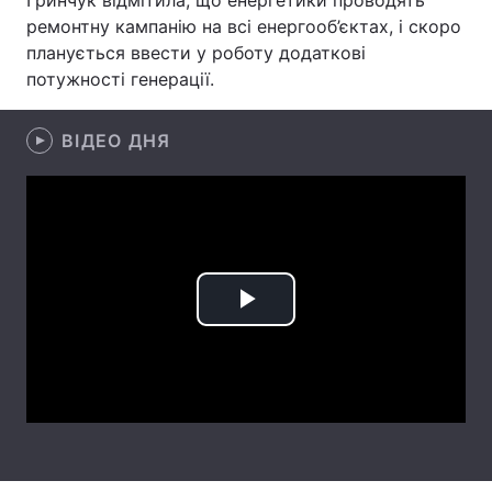
Гринчук відмітила, що енергетики проводять
ремонтну кампанію на всі енергооб’єктах, і скоро
Лонгріди
планується ввести у роботу додаткові
потужності генерації.
Відео з Youtube
Статті
ВІДЕО ДНЯ
Інтерв'ю
Думки
Архів
Вакансії
Контакти
Послуги
Play
Video