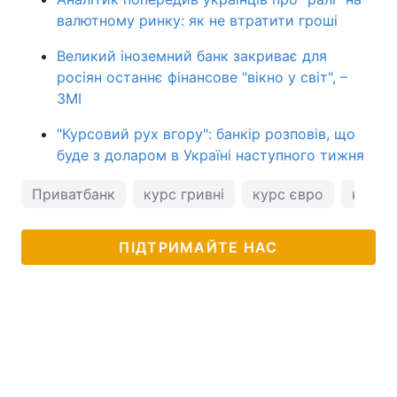
валютному ринку: як не втратити гроші
Великий іноземний банк закриває для
росіян останнє фінансове "вікно у світ", –
ЗМІ
"Курсовий рух вгору": банкір розповів, що
буде з доларом в Україні наступного тижня
Приватбанк
курс гривні
курс євро
курс 
ПІДТРИМАЙТЕ НАС