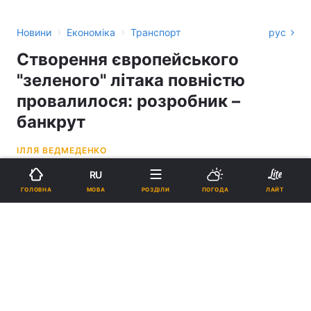
›
›
Новини
Економіка
Транспорт
рус
Створення європейського
"зеленого" літака повністю
провалилося: розробник –
банкрут
ІЛЛЯ ВЕДМЕДЕНКО
RU
14:09, 02.06.26
2 хв.
1046
МОВА
ГОЛОВНА
РОЗДІЛИ
ПОГОДА
ЛАЙТ
Підпишіться на нас в Google