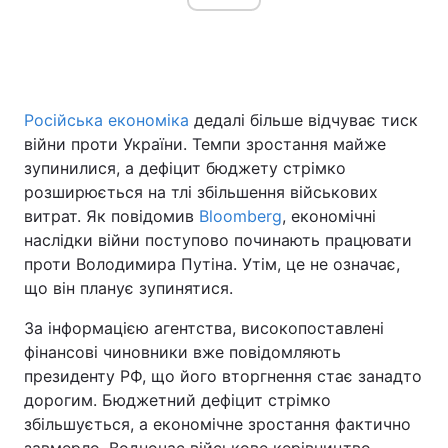
Головна
Війна
Російська економіка
дедалі більше відчуває тиск
Україна
Політика
війни проти України. Темпи зростання майже
зупинилися, а дефіцит бюджету стрімко
Економіка
Світ
розширюється на тлі збільшення військових
витрат. Як повідомив
Bloomberg
, економічні
Спорт
Наука
наслідки війни поступово починають працювати
Техно і зв'язок
Лайт
проти Володимира Путіна. Утім, це не означає,
що він планує зупинятися.
Зброя
Інциденти
За інформацією агентства, високопоставлені
Здоров'я
Туризм
фінансові чиновники вже повідомляють
президенту РФ, що його вторгнення стає занадто
Цікавинки
Погода
дорогим. Бюджетний дефіцит стрімко
збільшується, а економічне зростання фактично
Екологія
Регіони