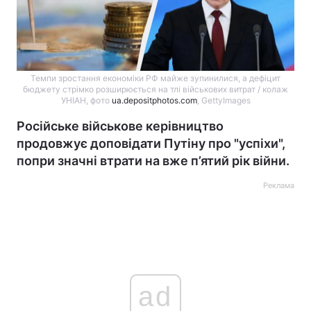
Темпи зростання економіки РФ майже зупинилися, а дефіцит
бюджету стрімко розширюється на тлі військових витрат / колаж
УНІАН, фото
ua.depositphotos.com
, GettyImages
Російське військове керівництво
продовжує доповідати Путіну про "успіхи",
попри значні втрати на вже п’ятий рік війни.
Реклама
ad