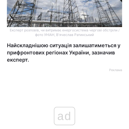
Експерт розповів, чи витримає енергосистема чергові обстріли /
фото УНІАН, В'ячеслав Ратинський
Найскладнішою ситуація залишатиметься у
прифронтових регіонах України, зазначив
експерт.
Реклама
ad