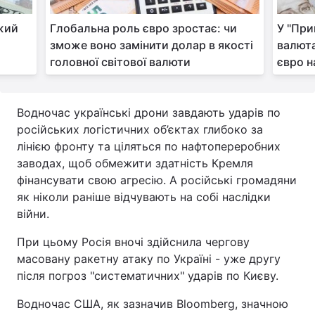
іжий
Глобальна роль євро зростає: чи
У "Пр
зможе воно замінити долар в якості
валюта
головної світової валюти
євро н
Водночас українські дрони завдають ударів по
російських логістичних об’єктах глибоко за
лінією фронту та ціляться по нафтопереробних
заводах, щоб обмежити здатність Кремля
фінансувати свою агресію. А російські громадяни
як ніколи раніше відчувають на собі наслідки
війни.
При цьому Росія вночі здійснила чергову
масовану ракетну атаку по Україні - уже другу
після погроз "систематичних" ударів по Києву.
Водночас США, як зазначив Bloomberg, значною