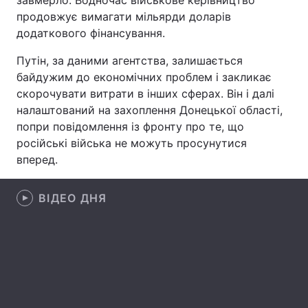
завмерло. Водночас військове керівництво
продовжує вимагати мільярди доларів
Лонгріди
додаткового фінансування.
Путін, за даними агентства, залишається
Відео з Youtube
Статті
байдужим до економічних проблем і закликає
скорочувати витрати в інших сферах. Він і далі
Інтерв'ю
Думки
налаштований на захоплення Донецької області,
Архів
Вакансії
попри повідомлення із фронту про те, що
російські війська не можуть просунутися
Контакти
вперед.
Послуги
ВІДЕО ДНЯ