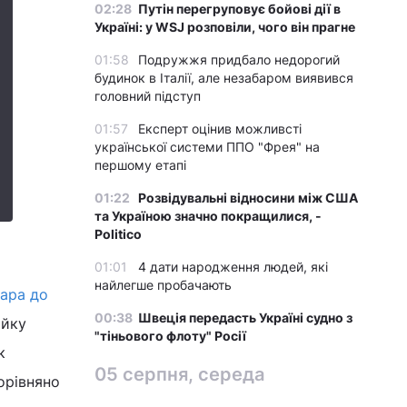
02:28
Путін перегруповує бойові дії в
Україні: у WSJ розповіли, чого він прагне
01:58
Подружжя придбало недорогий
будинок в Італії, але незабаром виявився
головний підступ
01:57
Експерт оцінив можливсті
української системи ППО "Фрея" на
першому етапі
01:22
Розвідувальні відносини між США
та Україною значно покращилися, -
Politico
01:01
4 дати народження людей, які
найлегше пробачають
лара до
00:38
Швеція передасть Україні судно з
ійку
"тіньового флоту" Росії
к
05 серпня, середа
орівняно