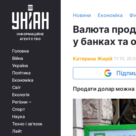
›
›
Новини
Економіка
Фі
Валюта прод
ІНФОРМАЦІЙНЕ
у банках та 
АГЕНТСТВО
Головна
Катерина Жирій
Війна
11:10, 20.
Україна
Підпиш
Політика
Економіка
Світ
Продати долар можна в 
Екологія
Регіони
Спорт
Наука
Техно і зв'язок
Лайт