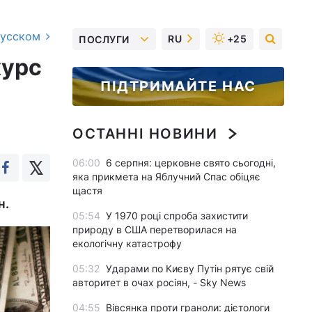
русском
RU
+25
ПОСЛУГИ
курс
ПІДТРИМАЙТЕ НАС
ОСТАННІ НОВИНИ
06:00
6 серпня: церковне свято сьогодні,
яка прикмета на Яблучний Спас обіцяє
щастя
н.
05:54
У 1970 році спроба захистити
природу в США перетворилася на
екологічну катастрофу
05:32
Ударами по Києву Путін рятує свій
авторитет в очах росіян, - Sky News
04:55
Вівсянка проти граноли: дієтологи