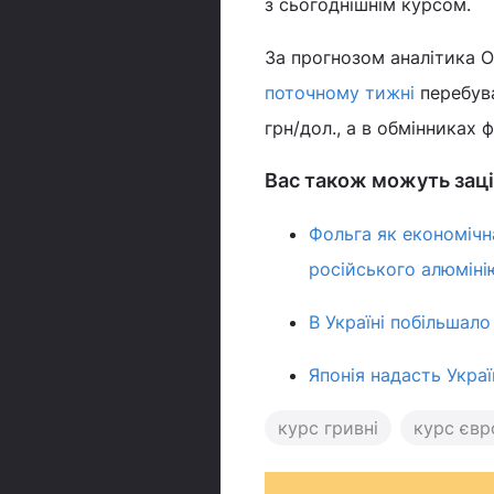
з сьогоднішнім курсом.
За прогнозом аналітика О
поточному тижні
перебува
грн/дол., а в обмінниках 
Вас також можуть заці
Фольга як економічн
російського алюміні
В Україні побільшало
Японія надасть Украї
курс гривні
курс євр