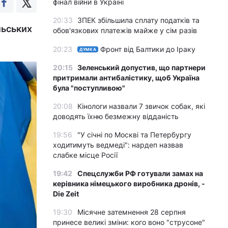
фінал війни в Україні
20:33
ЗПЕК збільшила сплату податків та
льських
обов'язкових платежів майже у сім разів
20:23
Фронт від Балтики до Іраку
ДУМКА
20:15
Зеленський допустив, що партнери
притримали антибалістику, щоб Україна
була "поступливою"
20:08
Кінологи назвали 7 звичок собак, які
доводять їхню безмежну відданість
19:56
"У січні по Москві та Петербургу
ходитимуть ведмеді": нардеп назвав
слабке місце Росії
19:42
Спецслужби РФ готували замах на
керівника німецького виробника дронів, -
Die Zeit
19:30
Місячне затемнення 28 серпня
принесе великі зміни: кого воно "струсоне"