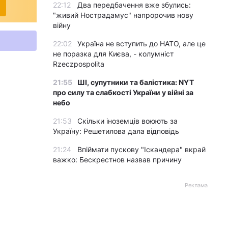
22:12
Два передбачення вже збулись:
"живий Нострадамус" напророчив нову
війну
22:02
Україна не вступить до НАТО, але це
не поразка для Києва, - колумніст
Rzeczpospolita
21:55
ШІ, супутники та балістика: NYT
про силу та слабкості України у війні за
небо
21:53
Скільки іноземців воюють за
Україну: Решетилова дала відповідь
21:24
Впіймати пускову "Іскандера" вкрай
важко: Бескрестнов назвав причину
Реклама