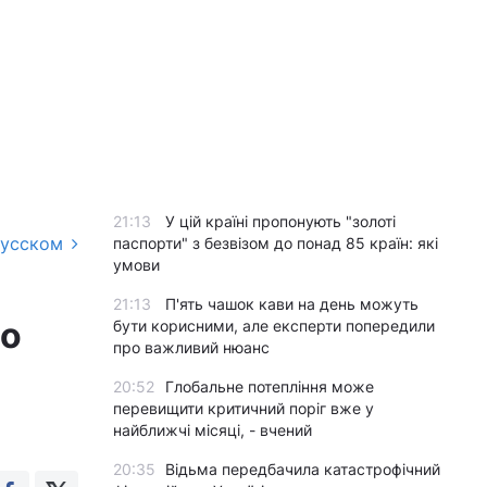
21:13
У цій країні пропонують "золоті
русском
паспорти" з безвізом до понад 85 країн: які
умови
21:13
П'ять чашок кави на день можуть
що
бути корисними, але експерти попередили
про важливий нюанс
20:52
Глобальне потепління може
перевищити критичний поріг вже у
найближчі місяці, - вчений
20:35
Відьма передбачила катастрофічний