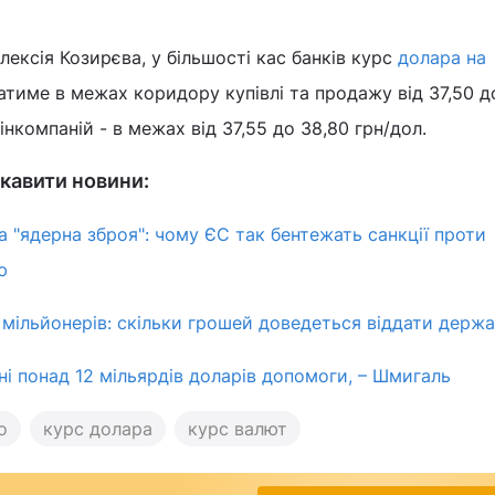
лексія Козирєва, у більшості кас банків курс
долара на
тиме в межах коридору купівлі та продажу від 37,50 д
фінкомпаній - в межах від 37,55 до 38,80 грн/дол.
кавити новини:
а "ядерна зброя": чому ЄС так бентежать санкції проти
ю
 мільйонерів: скільки грошей доведеться віддати держа
ні понад 12 мільярдів доларів допомоги, – Шмигаль
о
курс долара
курс валют