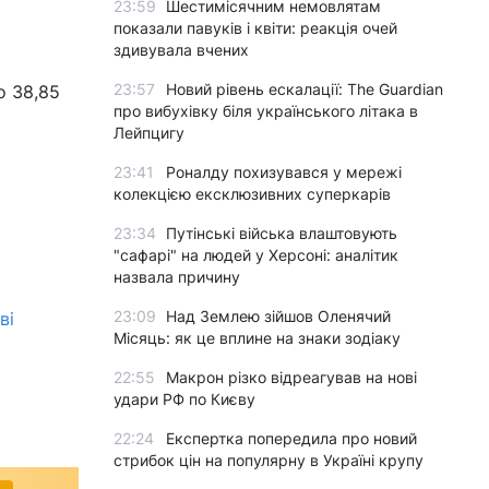
23:59
Шестимісячним немовлятам
показали павуків і квіти: реакція очей
здивувала вчених
23:57
Новий рівень ескалації: The Guardian
о 38,85
про вибухівку біля українського літака в
Лейпцигу
23:41
Роналду похизувався у мережі
колекцією ексклюзивних суперкарів
23:34
Путінські війська влаштовують
"сафарі" на людей у Херсоні: аналітик
назвала причину
23:09
Над Землею зійшов Оленячий
ві
Місяць: як це вплине на знаки зодіаку
22:55
Макрон різко відреагував на нові
удари РФ по Києву
22:24
Експертка попередила про новий
стрибок цін на популярну в Україні крупу