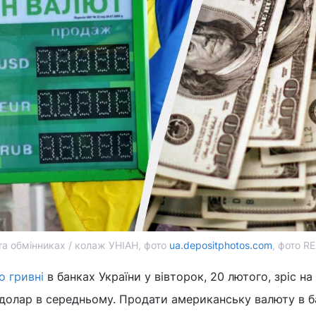
та обмінниках / колаж УНІАН, фото
ua.depositphotos.com
, фото R
о гривні
в банках України у вівторок, 20 лютого, зріс на
а долар в середньому. Продати американську валюту в 