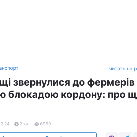
анспорт
читать на 
ьщі звернулися до фермерів
ю блокадою кордону: про 
02.24
2 хв.
6969