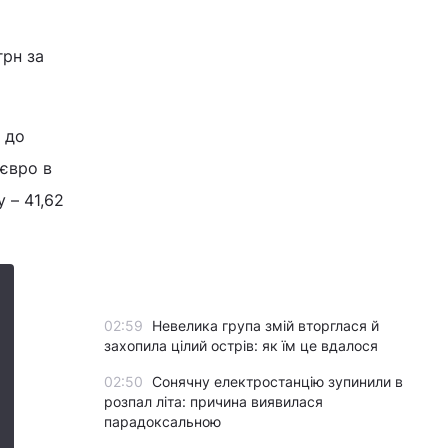
грн за
 до
 євро в
 – 41,62
02:59
Невелика група змій вторглася й
захопила цілий острів: як їм це вдалося
02:50
Сонячну електростанцію зупинили в
розпал літа: причина виявилася
парадоксальною