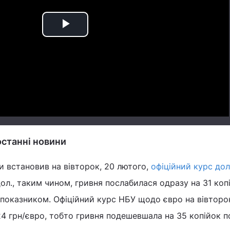
Play
Video
 останні новини
и встановив на вівторок, 20 лютого,
офіційний курс до
дол., таким чином, гривня послабилася одразу на 31 коп
 показником. Офіційний курс НБУ щодо євро на вівторо
,24 грн/євро, тобто гривня подешевшала на 35 копійок п