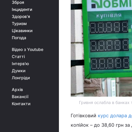
Зброя
Інциденти
Здоров'я
Туризм
Цікавинки
Погода
Відео з Youtube
Статті
Інтерв'ю
Думки
Лонгріди
Архів
Вакансії
Гривня ослабла в банках 
Контакти
Готівковий
курс долара д
копійок – до 38,60 грн з