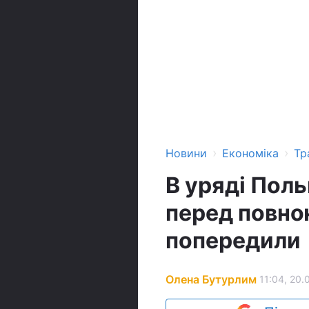
›
›
Новини
Економіка
Тр
В уряді Пол
перед повно
попередили
Олена Бутурлим
11:04, 20.