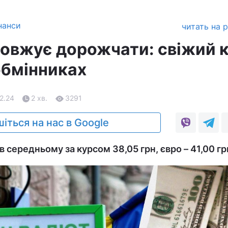
нанси
читать на 
овжує дорожчати: свіжий 
обмінниках
02.24
2 хв.
3291
іться на нас в Google
середньому за курсом 38,05 грн, євро – 41,00 гр