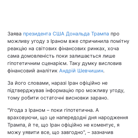
Головна
Війна
Заява
президента США Дональда Трампа
про
Україна
Політика
можливу угоду з Іраном вже спричинила помітну
реакцію на світових фінансових ринках, хоча
Економіка
Світ
сама домовленість поки залишається лише
гіпотетичним сценарієм. Таку думку висловив
Спорт
Наука
фінансовий аналітик
Андрій Шевчишин
.
Техно і зв'язок
Лайт
За його словами, наразі Іран офіційно не
підтверджував інформацію про можливу угоду,
Зброя
Інциденти
тому робити остаточні висновки зарано.
Здоров'я
Туризм
"Угода з Іраном – поки гіпотетична. А
враховуючи, що це напередодні дня народження
Цікавинки
Погода
Трампа, й те, що Іран офіційно не коментує, я
можу уявити все, що завгодно", – зазначив
Екологія
Регіони