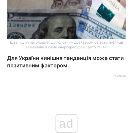
Шевчишин наголошує, що головним драйвером світової інфляції
залишалися саме енергоресурси / фото УНІАН
Для України нинішня тенденція може стати
позитивним фактором.
Реклама
ad