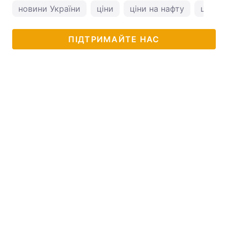
новини України
ціни
ціни на нафту
ціни н
ПІДТРИМАЙТЕ НАС