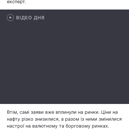
експерт.
Лонгріди
ВІДЕО ДНЯ
Відео з Youtube
Статті
Інтерв'ю
Думки
Архів
Вакансії
Контакти
Послуги
Втім, самі заяви вже вплинули на ринки. Ціни на
нафту різко знизилися, а разом із ними змінилися
настрої на валютному та борговому ринках.