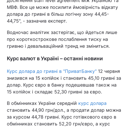
досягнення staff level agreement між Україною та
МВФ. Все це може посилити ймовірність відкату
долара до гривні в більш логічну зону 44,45-
44,75", - зазначив експерт.
Водночас аналітик застерігає, що йдеться лише
про короткострокове послаблення тиску на
гривню і девальваційний тренд не зміниться.
Курс валют в Україні – останні новини
Курс долара до гривні в "ПриватБанку"
12 червня
знизився на 15 копійок і становить 45,10 гривні за
долар. Курс євро в банку подешевшав також на
15 копійок і складає 52,30 гривні за євро.
В обмінниках України середній
курс долара
становить 44,90 грн/дол., а продати долар можна
за курсом 44,78 гривні. Курс готівкового євро в
обмінниках становить 52,20 грн/євро, а курс