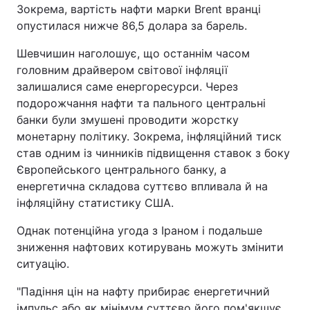
Зокрема, вартість нафти марки Brent вранці
Тема оформлення
опустилася нижче 86,5 долара за барель.
Шевчишин наголошує, що останнім часом
головним драйвером світової інфляції
залишалися саме енергоресурси. Через
подорожчання нафти та пального центральні
банки були змушені проводити жорстку
монетарну політику. Зокрема, інфляційний тиск
став одним із чинників підвищення ставок з боку
Європейського центрального банку, а
енергетична складова суттєво впливала й на
інфляційну статистику США.
Однак потенційна угода з Іраном і подальше
зниження нафтових котирувань можуть змінити
ситуацію.
"Падіння цін на нафту прибирає енергетичний
імпульс або як мінімум суттєво його пом'якшує.