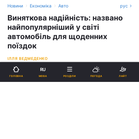
›
›
Новини
Економіка
Авто
рус
Виняткова надійність: названо
найпопулярніший у світі
автомобіль для щоденних
поїздок
ІЛЛЯ ВЕДМЕДЕНКО
RU
16:01, 12.06.26
2 хв.
2807
МОВА
ГОЛОВНА
РОЗДІЛИ
ПОГОДА
ЛАЙТ
Підпишіться на нас в Google