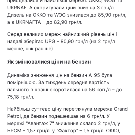
приєдналися й найбільші мережі. ОККО, WOG та
UKRNAFTA скоригували ціни вниз на 3 грн/л.
Дизель на ОККО та WOG знизився до 85,90 грн/л,
а в UKRNAFTA – до 82,90 грн/л.
Серед великих мереж найнижчий рівень цін і
надалі зберігає UPG – 80,90 грн/л (на 2 грн/л
менше, ніж раніше).
Як змінювалися ціни на бензин
Динаміка зниження цін на бензин А-95 була
помірнішою. За тиждень середня вартість
пального в країні скоротилася на 56 коп./л – до
75,18 грн/л.
Найбільш суттєво ціну переглянула мережа Grand
Petrol, де бензин подешевшав на 6 грн/л. У
мережі "Авантаж 7" зниження склало 2 грн/л, у
БРСМ – 1,57 грн/л, у "Фактор" – 1,5 грн/л. ОККО,