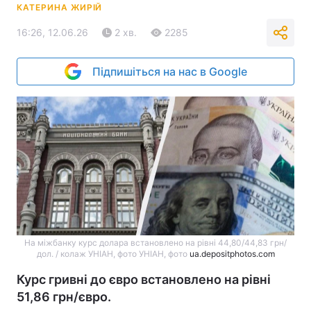
КАТЕРИНА ЖИРІЙ
16:26, 12.06.26
2 хв.
2285
Підпишіться на нас в Google
На міжбанку курс долара встановлено на рівні 44,80/44,83 грн/
дол. / колаж УНІАН, фото УНІАН, фото
ua.depositphotos.com
Курс гривні до євро встановлено на рівні
51,86 грн/євро.