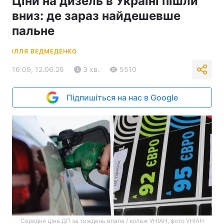
Ціни на дизель в Україні пішли
вниз: де зараз найдешевше
пальне
ІЛЛЯ ВЕДМЕДЕНКО
16:09, 12.06.26
3 хв.
5510
Підпишіться на нас в Google
Середня ціна ДП за тиждень впала / колаж УНІАН, фото УНІАН