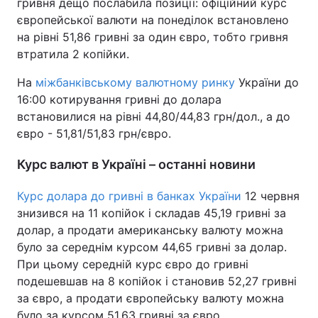
гривня дещо послабила позиції: офіційний курс
європейської валюти на понеділок встановлено
на рівні 51,86 гривні за один євро, тобто гривня
втратила 2 копійки.
На
міжбанківському валютному ринку
України до
16:00 котирування гривні до долара
встановилися на рівні 44,80/44,83 грн/дол., а до
євро - 51,81/51,83 грн/євро.
Курс валют в Україні – останні новини
Курс долара до гривні в банках України
12 червня
знизився на 11 копійок і складав 45,19 гривні за
долар, а продати американську валюту можна
було за середнім курсом 44,65 гривні за долар.
При цьому середній курс євро до гривні
подешевшав на 8 копійок і становив 52,27 гривні
за євро, а продати європейську валюту можна
було за курсом 51,63 гривні за євро.