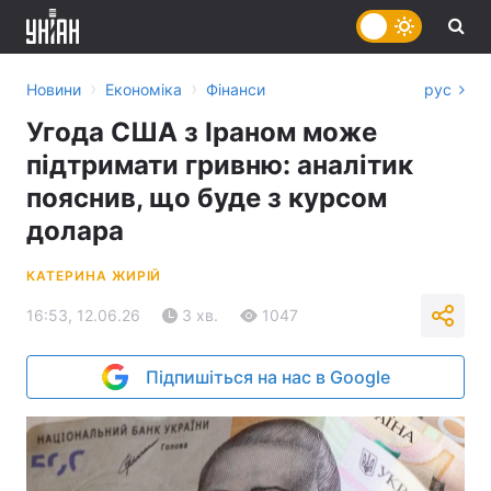
›
›
Новини
Економіка
Фінанси
рус
Угода США з Іраном може
підтримати гривню: аналітик
пояснив, що буде з курсом
долара
КАТЕРИНА ЖИРІЙ
16:53, 12.06.26
3 хв.
1047
Підпишіться на нас в Google