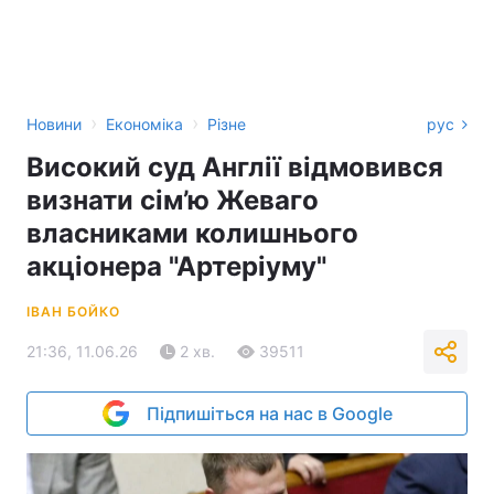
›
›
Новини
Економіка
Різне
рус
Високий суд Англії відмовився
визнати сім’ю Жеваго
власниками колишнього
акціонера "Артеріуму"
ІВАН БОЙКО
21:36, 11.06.26
2 хв.
39511
Підпишіться на нас в Google