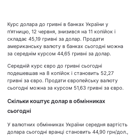
Курс долара до гривні в банках України у
Головна
Війна
п’ятницю, 12 червня, знизився на 11 копійок і
складає 45,19 гривні за долар. Продати
Україна
Політика
американську валюту в банках сьогодні можна
за середнім курсом 44,65 гривні за долар.
Економіка
Світ
Середній курс євро до гривні сьогодні
Спорт
Наука
подешевшав на 8 копійок і становить 52,27
гривні за євро. Продати європейську валюту
Техно і зв'язок
Лайт
сьогодні можна за курсом 51,63 гривні за євро.
Зброя
Інциденти
Скільки коштує долар в обмінниках
Здоров'я
Туризм
сьогодні
Цікавинки
Погода
У валютних обмінниках України середня вартість
долара сьогодні вранці становить 44,90 грн/дол.,
Екологія
Регіони