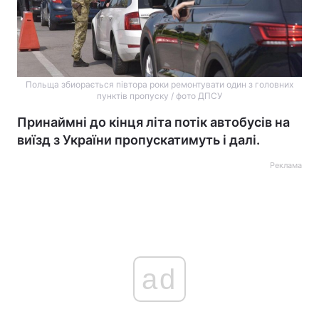
Польща збиорається півтора роки ремонтувати один з головних
пунктів пропуску / фото ДПСУ
Принаймні до кінця літа потік автобусів на
виїзд з України пропускатимуть і далі.
Реклама
ad