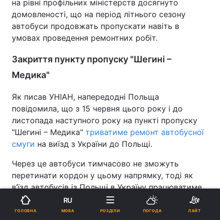
на рівні профільних міністерств досягнуто
домовленості, що на період літнього сезону
автобуси продовжать пропускати навіть в
умовах проведення ремонтних робіт.
Закриття пункту пропуску "Шегині –
Медика"
Як писав УНІАН, напередодні Польща
повідомила, що з 15 червня цього року і до
листопада наступного року на пункті пропуску
"Шегині – Медика"
триватиме ремонт автобусної
смуги
на виїзд з України до Польщі.
Через це автобуси тимчасово не зможуть
перетинати кордон у цьому напрямку, тоді як
в’їзд автобусів із Польщі в Україну працюватиме
у звичайному режимі. Львівська митниця
RU
закликала перевізників заздалегідь планувати
МОВА
ГОЛОВНА
РОЗДІЛИ
ПОГОДА
ЛАЙТ