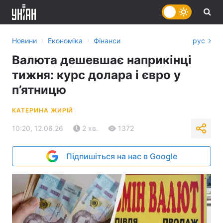
›
›
Новини
Економіка
Фінанси
рус
Валюта дешевшає наприкінці
тижня: курс долара і євро у
п’ятницю
КАТЕРИНА ЖИРІЙ
10:20, 12.06.26
2 хв.
1372
Підпишіться на нас в Google