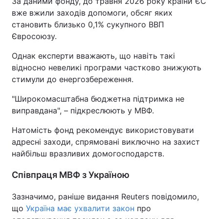
За даними фонду, до травня 2026 року країни ЄС
вже вжили заходів допомоги, обсяг яких
становить близько 0,1% сукупного ВВП
Євросоюзу.
Однак експерти вважають, що навіть такі
відносно невеликі програми частково знижують
стимули до енергозбереження.
"Широкомасштабна бюджетна підтримка не
виправдана", – підкреслюють у МВФ.
Натомість фонд рекомендує використовувати
адресні заходи, спрямовані виключно на захист
найбільш вразливих домогосподарств.
Співпраця МВФ з Україною
Зазначимо, раніше видання Reuters повідомило,
що
Україна має ухвалити закон
про