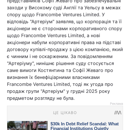
представників Софії Жеваго про забезпечувальні
заходи у Високому суді Англії та Уельсу в межах
спору щодо Francombe Ventures Limited. У
відповідь "Артеріум" заявляв, що корпорація та її
акціонери не є сторонами корпоративного спору
щодо Francombe Ventures Limited, а нові
акціонери набули корпоративні права на підставі
договору купівлі-продажу з цією компанією, який
є чинним і не оскарженим. За повідомленням
"Артеріуму", нинішнє рішення суду стосується
саме вимоги Костянтина та Софії Жеваго про
визнання їх бенефіціарними власниками
Francombe Ventures Limited, тоді як угода про
продаж групи "Артеріум" у грудні 2025 року
предметом розгляду не була.
Реклама