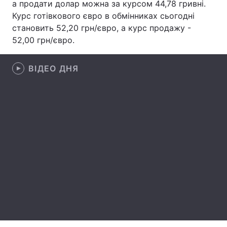
а продати долар можна за курсом 44,78 гривні.
Курс готівкового євро в обмінниках сьогодні
Лонгріди
становить 52,20 грн/євро, а курс продажу -
52,00 грн/євро.
Відео з Youtube
Статті
ВІДЕО ДНЯ
Інтерв'ю
Думки
Архів
Вакансії
Контакти
Послуги