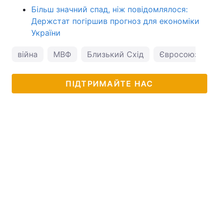
Більш значний спад, ніж повідомлялося:
Держстат погіршив прогноз для економіки
України
війна
МВФ
Близький Схід
Євросоюз
І
ПІДТРИМАЙТЕ НАС