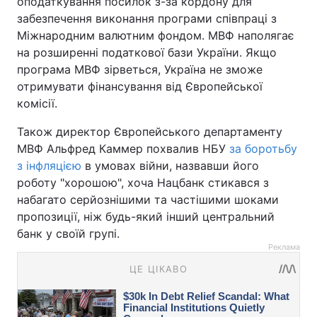
оподаткування посилок з-за кордону для
забезпечення виконання програми співпраці з
Міжнародним валютним фондом. МВФ наполягає
на розширенні податкової бази України. Якщо
програма МВФ зірветься, Україна не зможе
отримувати фінансування від Європейської
комісії.
Також директор Європейського департаменту
МВФ Альфред Каммер похвалив НБУ
за боротьбу
з інфляцією
в умовах війни, назвавши його
роботу "хорошою", хоча Нацбанк стикався з
набагато серйознішими та частішими шоками
пропозиції, ніж будь-який інший центральний
банк у своїй групі.
Реклама