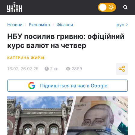
›
›
Новини
Економіка
Фінанси
рус
НБУ посилив гривню: офіційний
курс валют на четвер
КАТЕРИНА ЖИРІЙ
16:02, 26.02.25
2 хв.
2889
Підпишіться на нас в Google