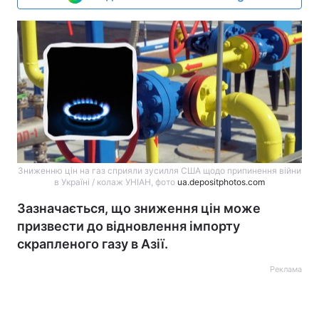
Зниженню цін на газ сприяли зусилля США щодо припинення війни
в Україні / колаж УНІАН, фото
ua.depositphotos.com
Зазначається, що зниження цін може
призвести до відновлення імпорту
скрапленого газу в Азії.
Реклама