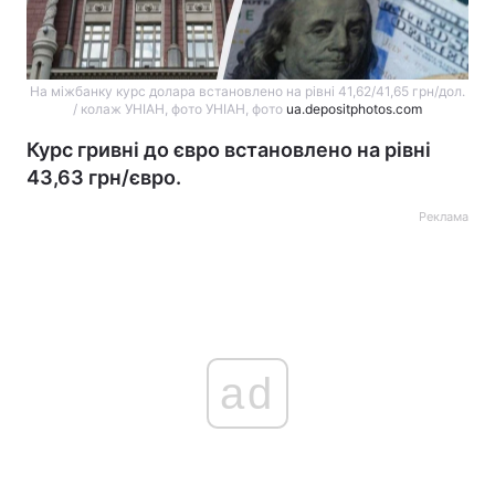
На міжбанку курс долара встановлено на рівні 41,62/41,65 грн/дол.
/ колаж УНІАН, фото УНІАН, фото
ua.depositphotos.com
Курс гривні до євро встановлено на рівні
43,63 грн/євро.
Реклама
ad