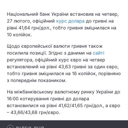
Національний банк України встановив на четвер,
27 лютого, офіційний
курс долара
до гривні на
Головна
Війна
рівні 41,64 грн/дол., тобто гривня зміцнилася на
10 копійок.
Україна
Політика
Щодо європейської валюти гривня також
Економіка
Світ
посилила позиції. Згідно з даними на
сайті
регулятора, офіційний курс євро на четвер
Спорт
Наука
встановлений на рівні 43,63 гривні за один євро,
тобто гривня зміцнилася на 16 копійок, порівняно
Техно і зв'язок
Лайт
з попереднім показником.
Зброя
Інциденти
На міжбанківському валютному ринку України до
16:00 котирування гривні до долара
Здоров'я
Туризм
встановилися на рівні 41,62/41,65 грн/дол., а євро
– 43,66/43,68 грн/євро.
Цікавинки
Погода
Екологія
Регіони