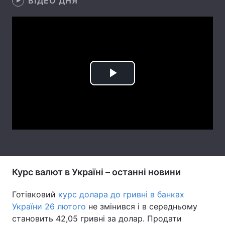
ВІДЕО ДНЯ
Лонгріди
Відео з Youtube
Статті
Інтерв'ю
Думки
Play
Архів
Вакансії
Video
Контакти
Послуги
Курс валют в Україні – останні новини
Готівковий
курс долара до гривні в банках
України 26 лютого
не змінився і в середньому
становить 42,05 гривні за долар. Продати