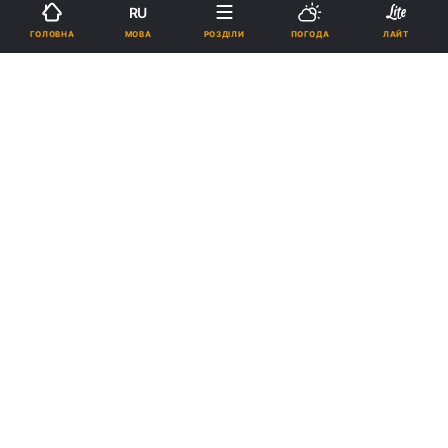
RU
14:40, 26.02.25
4 хв.
2410
МОВА
ГОЛОВНА
РОЗДІЛИ
ПОГОДА
ЛАЙТ
Підпишіться на нас в Google
За словами прем'єра, США в угоді визнали внесок України у
зміцнення міжнародного миру і безпеки / фото УНІАН, Дмитро
Ключко
Напрацьований варіант угоди є попереднім
і передбачає подальшу детальну розробку
договору про створення інвестиційного