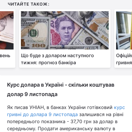
ЧИТАЙТЕ ТАКОЖ:
Тема оформлення
івень
Що буде з доларом наступного
Офіцій
тижня: прогноз банкіра
гривня
Курс долара в Україні - скільки коштував
долар 9 листопада
Як писав УНІАН, в банках України готівковий
курс
гривні до долара 9 листопада
залишився на рівні
попереднього показника - 37,70 грн за долар в
середньому. Продати американську валюту в