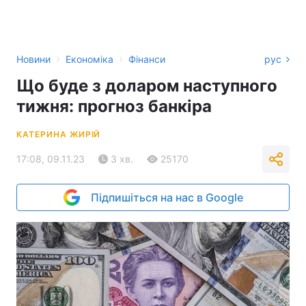
›
›
Новини
Економіка
Фінанси
рус
Що буде з доларом наступного
тижня: прогноз банкіра
КАТЕРИНА ЖИРІЙ
17:08, 09.11.23
3 хв.
25170
Підпишіться на нас в Google