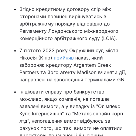
Згідно кредитному договору спір між
сторонами повинен вирішуватись в
арбітражному порядку відповідно до
Регламенту Лондонського міжнародного
комерційного арбітражного суду (LCIA).
7 лютого 2023 року Окружний суд міста
Нікосія (Кіпр)
прийняв
наказ, який
забороняє кредитору Argentem Creek
Partners та його агенту Madison вчиняти дії,
направлені на заволодіння терміналами GNT.
Ініціювати справу про банкрутство
можливо, якщо компанія, не погашає
заявлені вимоги, а у випадку із "Олімпекс
Купе Інтернейшнл" та "Металзюкрайн корп
лтд", непогашення вимог відбулось за
рахунок того, що такі вимоги не оплатили
директори, призначені ініціюючим