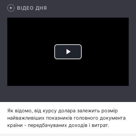
ВІДЕО ДНЯ
Лонгріди
Відео з Youtube
Статті
Інтерв'ю
Думки
Архів
Вакансії
Play
Контакти
Video
Послуги
Як відомо, від курсу долара залежить розмір
найважливіших показників головного документа
країни - передбачуваних доходів і витрат.