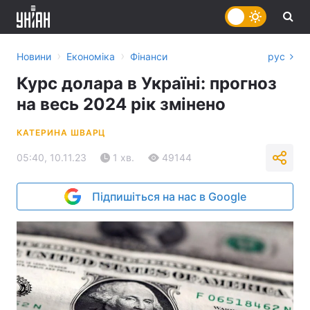
›
›
Новини
Економіка
Фінанси
рус
Курс долара в Україні: прогноз
на весь 2024 рік змінено
КАТЕРИНА ШВАРЦ
05:40, 10.11.23
1 хв.
49144
Підпишіться на нас в Google