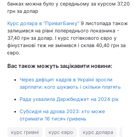
банках можна було у середньому за курсом 37,20
грн за долар
Курс долара в "ПриватБанку"
9 листопада також
залишився на рівні попереднього показника -
37,40 грн за долар. І курс готівкового євро у
фінустанові теж не змінився і склав 40,40 грн за
євро.
Вас також можуть зацікавити новини:
Через дефіцит кадрів в Україні зросли
зарплати: кого шукають і скільки платять
Рада ухвалила Держбюджет на 2024 рік
Субсидія на дрова 2023: хто може
отримати 16 тисяч гривень
курс гривні
курс євро
курс долара
курс 