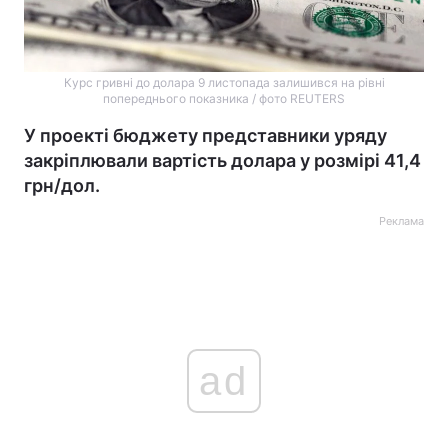
Курс гривні до долара 9 листопада залишився на рівні
попереднього показника / фото REUTERS
У проекті бюджету представники уряду
закріплювали вартість долара у розмірі 41,4
грн/дол.
Реклама
ad