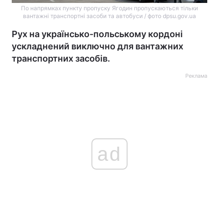
По напрямках пункту пропуску Ягодин пропускаються тільки
вантажні транспортні засоби та автобуси / фото dpsu.gov.ua
Рух на українсько-польському кордоні
ускладнений виключно для вантажних
транспортних засобів.
Реклама
ad