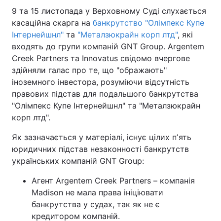
9 та 15 листопада у Верховному Суді слухається
касаційна скарга на
банкрутство "Олімпекс Купе
Інтернейшнл"
та
"Металзюкрайн корп лтд"
, які
входять до групи компаній GNT Group. Argentem
Creek Partners та Innovatus свідомо вчергове
здійняли галас про те, що "ображають"
іноземного інвестора, розуміючи відсутність
правових підстав для подальшого банкрутства
"Олімпекс Купе Інтернейшнл" та "Металзюкрайн
корп лтд".
Як зазначається у матеріалі, існує цілих пʼять
юридичних підстав незаконності банкрутств
українських компаній GNT Group:
Агент Argentem Creek Partners – компанія
Madison не мала права ініціювати
банкрутства у судах, так як не є
кредитором компаній.