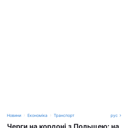
›
›
Новини
Економіка
Транспорт
рус
Черги на кордоні з Польщею: на