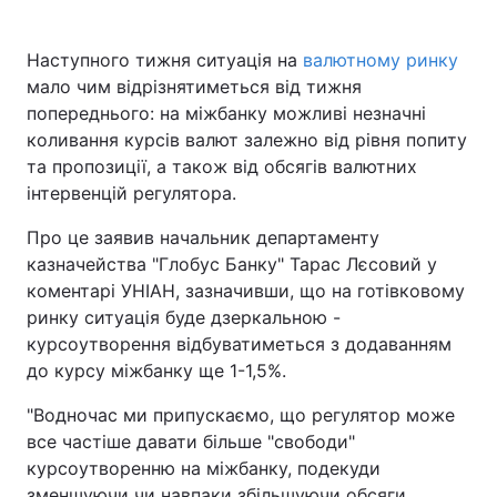
Наступного тижня ситуація на
валютному ринку
мало чим відрізнятиметься від тижня
попереднього: на міжбанку можливі незначні
коливання курсів валют залежно від рівня попиту
та пропозиції, а також від обсягів валютних
інтервенцій регулятора.
Про це заявив начальник департаменту
казначейства "Глобус Банку" Тарас Лєсовий у
коментарі УНІАН, зазначивши, що на готівковому
ринку ситуація буде дзеркальною -
курсоутворення відбуватиметься з додаванням
до курсу міжбанку ще 1-1,5%.
"Водночас ми припускаємо, що регулятор може
все частіше давати більше "свободи"
курсоутворенню на міжбанку, подекуди
зменшуючи чи навпаки збільшуючи обсяги