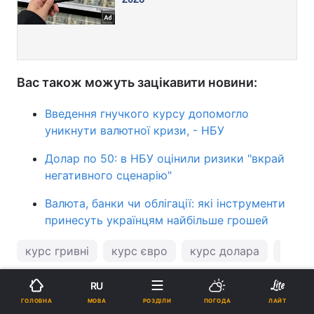
Вас також можуть зацікавити новини:
Введення гнучкого курсу допомогло
уникнути валютної кризи, - НБУ
Долар по 50: в НБУ оцінили ризики "вкрай
негативного сценарію"
Валюта, банки чи облігації: які інструменти
принесуть українцям найбільше грошей
курс гривні
курс євро
курс долара
курс 
RU
ПІДТРИМАЙТЕ НАС
МОВА
ГОЛОВНА
РОЗДІЛИ
ПОГОДА
ЛАЙТ