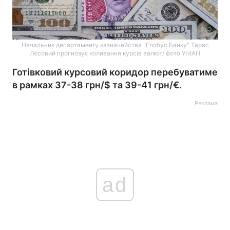
Начальник департаменту казначейства "Глобус Банку" Тарас
Лєсовий прогнозує коливання курсів валют/ фото УНІАН
Готівковий курсовий коридор перебуватиме
в рамках 37-38 грн/$ та 39-41 грн/€.
Реклама
ad