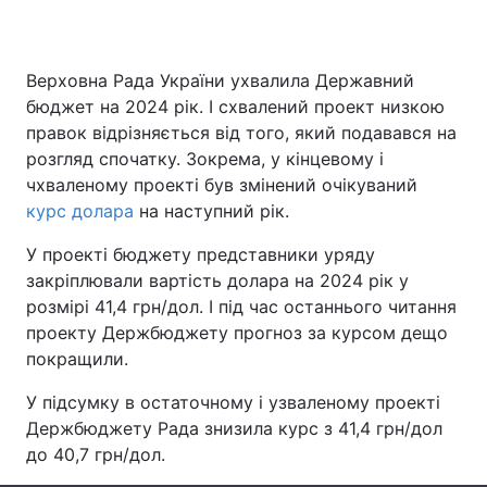
Верховна Рада України ухвалила Державний
Головна
Війна
бюджет на 2024 рік. І схвалений проект низкою
правок відрізняється від того, який подавався на
Україна
Політика
розгляд спочатку. Зокрема, у кінцевому і
чхваленому проекті був змінений очікуваний
Економіка
Світ
курс долара
на наступний рік.
Спорт
Наука
У проекті бюджету представники уряду
закріплювали вартість долара на 2024 рік у
Техно і зв'язок
Лайт
розмірі 41,4 грн/дол. І під час останнього читання
проекту Держбюджету прогноз за курсом дещо
Зброя
Інциденти
покращили.
Здоров'я
Туризм
У підсумку в остаточному і узваленому проекті
Держбюджету Рада знизила курс з 41,4 грн/дол
Цікавинки
Погода
до 40,7 грн/дол.
Екологія
Регіони