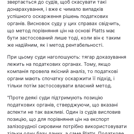
звертається до судів, щоб скасувати такі
донарахування, і вже є чимало випадків
успішного оскарження рішень податкових
органів. Висновок суду у цих справах свідчить,
що метод порівняння цін на основі Platts має
бути застосований лише тоді, коли він є таким
же надійним, як і метод рентабельності.
При цьому суди наголошують: тягар доказування
лежить на податкових органах. Тому, якщо
компанія провела якісний аналіз, то податкові
органи мають спочатку оскаржити її підхід, і
тільки потім застосовувати власний метод.
"Проте деякі суди підтримують позицію
податкових органів, стверджуючи, що вказані
аспекти не так важливі. Один із судів висловив
позицію, що для порівняння цін на експорт
залізорудної сировини потрібно використовувати
тільки одну базу даних, а саме Platts. Податкове