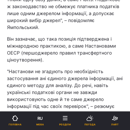
ж законодавство не обмежує платника податків
лише одним джерелом інформації, а допускає
широкий вибір джерел", – повідомляє
Ямпольський.
Він зазначає, що така позиція підтверджена і
міжнародною практикою, а саме Настановами
ОЕСР (першоджерело правил трансфертного
ціноутворення).
"Настанови не згадують про необхідність
застосування ані єдиного джерела інформації, ані
єдиного методу для аналізу. До речі, навіть
українські податкові органи не завжди
використовують одне й те саме джерело
інформації під час своїх перевірок", – резюмує
експерт.
RU
Нагадаємо, раніше партнер консалтингової
МОВА
ГОЛОВНА
РОЗДІЛИ
ПОГОДА
ЛАЙТ