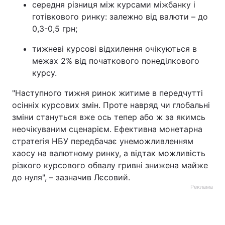
середня різниця між курсами міжбанку і
готівкового ринку: залежно від валюти – до
0,3-0,5 грн;
тижневі курсові відхилення очікуються в
межах 2% від початкового понеділкового
курсу.
"Наступного тижня ринок житиме в передчутті
осінніх курсових змін. Проте навряд чи глобальні
зміни стануться вже ось тепер або ж за якимсь
неочікуваним сценарієм. Ефективна монетарна
стратегія НБУ передбачає унеможливленням
хаосу на валютному ринку, а відтак можливість
різкого курсового обвалу гривні знижена майже
до нуля", – зазначив Лєсовий.
Реклама