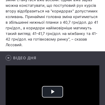
можна констатувати, що поступовий рух курсів
Лонгріди
вгору відобразиться на "коридорах" допустимих
коливань. Принаймні головна зміна критиметься
в збільшенні нижньої планки з 40,7 грн/дол. до 41
Відео з Youtube
Статті
грн/дол., а коридори найімовірніше матимуть
Інтерв'ю
Думки
такий вигляд: 41-41,7 грн/дол. на міжбанку та 41-
42 грн/дол. на готівковому ринку", – сказав
Архів
Вакансії
Лєсовий.
Контакти
ВІДЕО ДНЯ
Послуги
Play