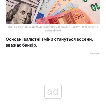
Банкір розповів, що буде з доларом в Україні наступного тижня /
фото УНІАН
Основні валютні зміни стануться восени,
вважає банкір.
Реклама
ad