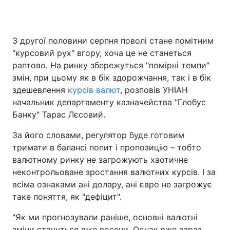
З другої половини серпня поволі стане помітним
Головна
Війна
"курсовий рух" вгору, хоча це не станеться
раптово. На ринку збережуться "помірні темпи"
Україна
Політика
змін, при цьому як в бік здорожчання, так і в бік
здешевлення
Економіка
курсів валют
, розповів УНІАН
Світ
начальник департаменту казначейства "Глобус
Спорт
Наука
Банку" Тарас Лєсовий.
За його словами, регулятор буде готовим
Техно і зв'язок
Лайт
тримати в балансі попит і пропозицію – тобто
Зброя
Інциденти
валютному ринку не загрожують хаотичне
неконтрольоване зростання валютних курсів. І за
Здоров'я
Туризм
всіма ознаками ані долару, ані євро не загрожує
таке поняття, як "дефіцит".
Цікавинки
Погода
"Як ми прогнозували раніше, основні валютні
Екологія
Регіони
зміни стануться вже восени. Однак вже зараз