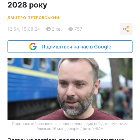
2028 року
ДМИТРО ПЕТРОВСЬКИЙ
12:54, 15.08.24
2 хв.
757
Підпишіться на нас в Google
Перцовський розповів, що попередньо один поїзд коштуватиме
близько 16 млн доларів / фото УНІАН