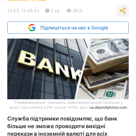
13:03, 15.08.24
2 хв.
2615
Підпишіться на нас в Google
"Райффайзенбанк" припинить здійснювати вихідні перекази у
валюті для клієнтів в РФ / колаж УНІАН, фото
ua.depositphotos.com
Служба підтримки повідомляє, що банк
більше не зможе проводити вихідні
перекази в іноземній валюті для всіх