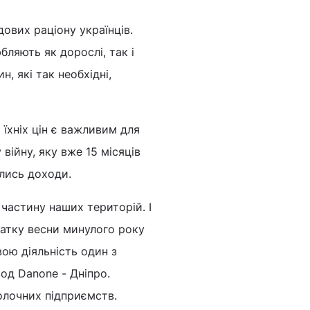
ових раціону українців.
ляють як дорослі, так і
н, які так необхідні,
їхніх цін є важливим для
війну, яку вже 15 місяців
лись доходи.
частину наших територій. І
чатку весни минулого року
ою діяльність один з
од Danone - Дніпро.
олочних підприємств.