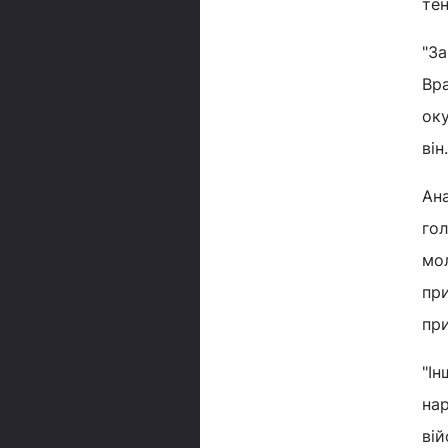
тен
"За
Вр
оку
він.
Ана
гол
мол
при
при
"Ін
нар
вій