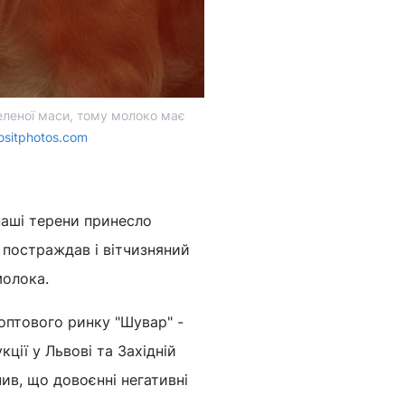
еленої маси, тому молоко має
ositphotos.com
наші терени принесло
 постраждав і вітчизняний
молока.
оптового ринку "Шувар" -
ції у Львові та Західній
чив, що довоєнні негативні