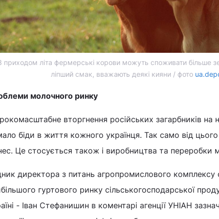
З приходом літа фермерські корови можуть споживати більше з
ліпший смак, вважають деякі кияни / фото
ua.dep
облеми молочного ринку
рокомасштабне вторгнення російських загарбників на 
ало біди в життя кожного українця. Так само від цього
нес. Це стосується також і виробництва та переробки 
дник директора з питань агропромислового комплексу 
більшого гуртового ринку сільськогосподарської продук
аїні - Іван Стефанишин в коментарі агенції УНІАН зазна