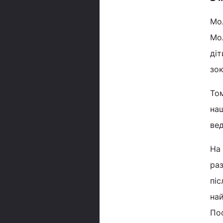
Мол
Мол
діт
зок
Том
наш
вед
На 
раз
піс
най
Пос