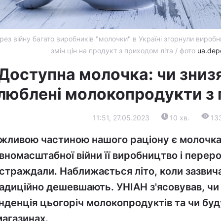
рез війну багато виробників "молочки" в Україні згорнули виробни
змін цін на продукт з приходом літа / фото
ua.dep
Доступна молочка: чи знизя
люблені молокопродукти з 
11:51, 27.05.2023
10 хв.
13
жливою частиною нашого раціону є молочка,
вномасштабної війни її виробництво і перер
страждали. Наближається літо, коли зазвича
адиційно дешевшають. УНІАН з'ясовував, чи
нденція цьогоріч молокопродуктів та чи бу
магазинах.