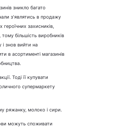
азинів зникло багато
очали з'являтись в продажу
х героїчних захисників,
, тому більшість виробників
 і знов вийти на
ти в асортименті магазинів
обництва.
ції. Тоді її купувати
столичного супермаркету
у ряжанку, молоко і сири.
орови можуть споживати