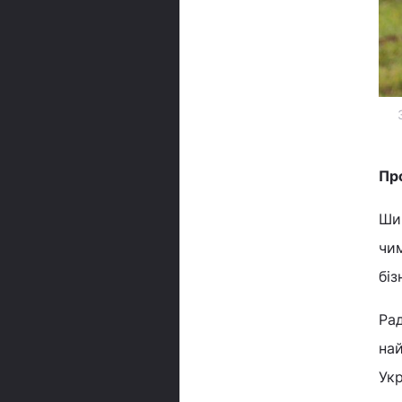
Пр
Ши
чим
біз
Ра
най
Укр