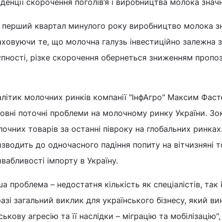
денції скорочення поголів’я і виробництва молока знач
 перший квартал минулого року виробництво молока зни
аховуючи те, що молочна галузь інвестиційно залежна 
пності, різке скорочення обернеться зниженням пропози
літик молочних ринків компанії "ІнфАгро" Максим Фаст
овні поточні проблеми на молочному ринку України. Зо
очних товарів за останні півроку на глобальних ринках
зводить до одночасного падіння попиту на вітчизняні 
вабливості імпорту в Україну.
ша проблема – недостатня кількість як спеціалістів, так
азі загальний виклик для українського бізнесу, який ви
ськову агресію та її наслідки – міграцію та мобілізацію"