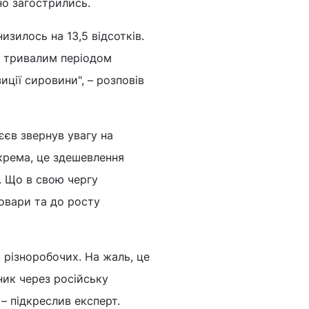
но загострились.
зилось на 13,5 відсотків.
з тривалим періодом
ції сировини", – розповів
єєв звернув увагу на
крема, це здешевлення
. Що в свою чергу
товари та до росту
 і різноробочих. На жаль, це
ник через російську
, – підкреслив експерт.