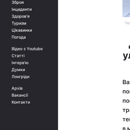
Зброя
Інциденти
Здоров'я
Че
Туризм
Цікавинки
Погода
Відео з Youtube
у
Статті
Інтерв'ю
Думки
Лонгріди
Ва
Архів
по
Вакансії
по
Контакти
тр
те
в 