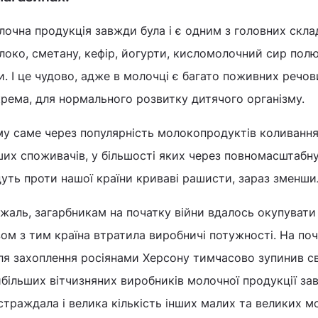
очна продукція завжди була і є одним з головних склад
око, сметану, кефір, йогурти, кисломолочний сир полюб
и. І це чудово, адже в молочці є багато поживних речови
рема, для нормального розвитку дитячого організму.
у саме через популярність молокопродуктів коливання 
их споживачів, у більшості яких через повномасштабну 
уть проти нашої країни криваві рашисти, зараз зменши
жаль, загарбникам на початку війни вдалось окупувати 
ом з тим країна втратила виробничі потужності. На по
ля захоплення росіянами Херсону тимчасово зупинив св
більших вітчизняних виробників молочної продукції зав
траждала і велика кількість інших малих та великих м