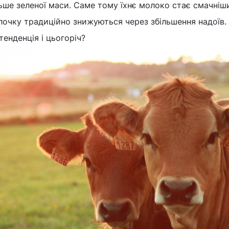
ьше зеленої маси. Саме тому їхнє молоко стає смачніши
лочку традиційно знижуються через збільшення надоїв.
тенденція і цьогоріч?