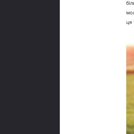
біл
мо
ця 