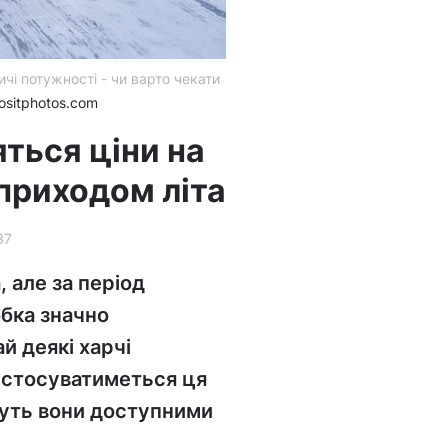
чі потужності - чи варто чекати
ositphotos.com
ться ціни на
приходом літа
37
 але за період
обка значно
й деякі харчі
 стосуватиметься ця
дуть вони доступними