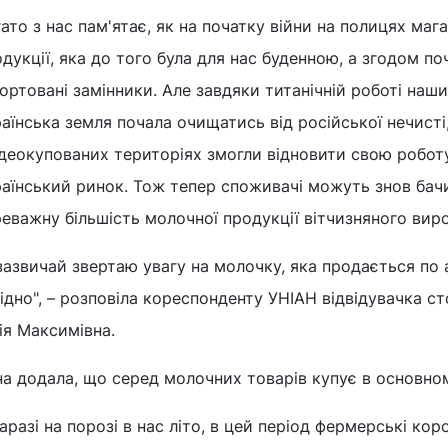
ато з нас пам'ятає, як на початку війни на полицях маг
дукції, яка до того була для нас буденною, а згодом п
ортовані замінники. Але завдяки титанічній роботі наши
аїнська земля почала очищатись від російської нечисті
деокупованих територіях змогли відновити свою роботу
аїнський ринок. Тож тепер споживачі можуть знов бачи
еважну більшість молочної продукції вітчизняного вир
зазвичай звертаю увагу на молочку, яка продається по ак
ідно", – розповіла кореспонденту УНІАН відвідувачка 
ія Максимівна.
а додала, що серед молочних товарів купує в основном
аразі на порозі в нас літо, в цей період фермерські к