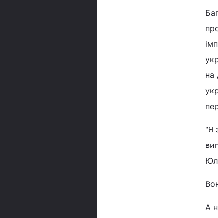
Баг
про
імп
укр
на 
укр
пер
"Я 
виг
Юл
Вон
А н