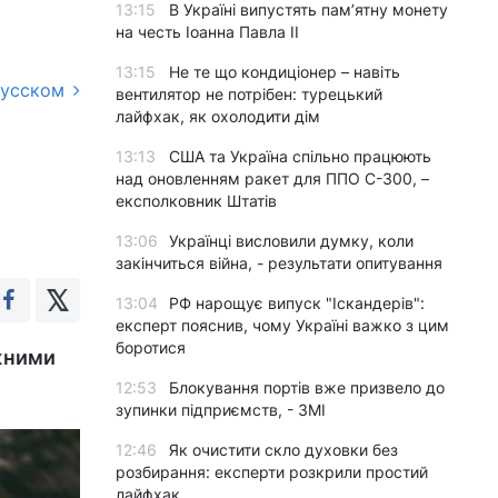
13:15
В Україні випустять пам’ятну монету
на честь Іоанна Павла II
13:15
Не те що кондиціонер – навіть
русском
вентилятор не потрібен: турецький
лайфхак, як охолодити дім
13:13
США та Україна спільно працюють
над оновленням ракет для ППО С-300, –
експолковник Штатів
13:06
Українці висловили думку, коли
закінчиться війна, - результати опитування
13:04
РФ нарощує випуск "Іскандерів":
експерт пояснив, чому Україні важко з цим
боротися
ежними
12:53
Блокування портів вже призвело до
зупинки підприємств, - ЗМІ
12:46
Як очистити скло духовки без
розбирання: експерти розкрили простий
лайфхак