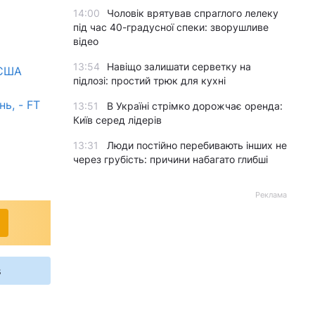
14:00
Чоловік врятував спраглого лелеку
під час 40-градусної спеки: зворушливе
відео
13:54
Навіщо залишати серветку на
 США
підлозі: простий трюк для кухні
ь, - FT
13:51
В Україні стрімко дорожчає оренда:
Київ серед лідерів
13:31
Люди постійно перебивають інших не
через грубість: причини набагато глибші
Реклама
s