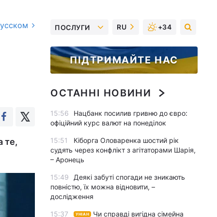
русском
RU
+34
ПОСЛУГИ
ПІДТРИМАЙТЕ НАС
ОСТАННІ НОВИНИ
15:56
Нацбанк посилив гривню до євро:
офіційний курс валют на понеділок
15:51
Кіборга Оловаренка шостий рік
 те,
судять через конфлікт з агітаторами Шарія,
– Аронець
15:49
Деякі забуті спогади не зникають
повністю, їх можна відновити, –
дослідження
15:37
Чи справді вигідна сімейна
УНІАН