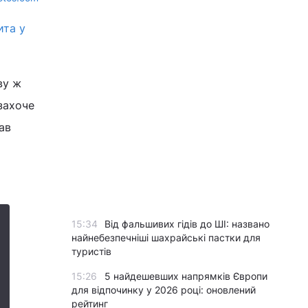
ита у
ву ж
захоче
ав
15:34
Від фальшивих гідів до ШІ: названо
найнебезпечніші шахрайські пастки для
туристів
15:26
5 найдешевших напрямків Європи
для відпочинку у 2026 році: оновлений
рейтинг