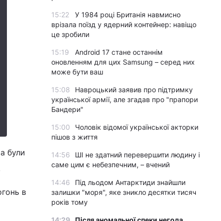
15:22
У 1984 році Британія навмисно
врізала поїзд у ядерний контейнер: навіщо
це зробили
15:19
Android 17 стане останнім
оновленням для цих Samsung – серед них
може бути ваш
15:08
Навроцький заявив про підтримку
української армії, але згадав про "прапори
Бандери"
15:00
Чоловік відомої української акторки
пішов з життя
а були
14:56
ШІ не здатний перевершити людину і
саме цим є небезпечним, – вчений
.
14:46
Під льодом Антарктиди знайшли
огонь в
залишки "моря", яке зникло десятки тисяч
років тому
14:29
Після аномальної спеки негода