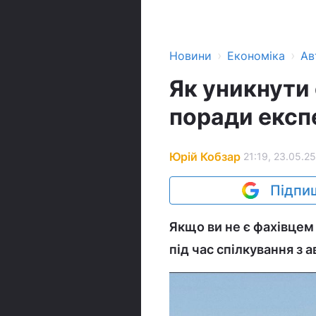
›
›
Новини
Економіка
Ав
Як уникнути
поради експ
Юрій Кобзар
21:19, 23.05.25
Підпиш
Якщо ви не є фахівцем
під час спілкування з 