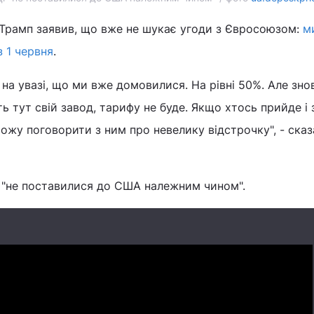
рамп заявив, що вже не шукає угоди з Євросоюзом:
м
 1 червня
.
 на увазі, що ми вже домовилися. На рівні 50%. Але зно
ь тут свій завод, тарифу не буде. Якщо хтось прийде і 
можу поговорити з ним про невелику відстрочку", - сказ
і "не поставилися до США належним чином".