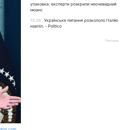
упаковка: експерти розкрили неочевидний
нюанс
15:36
Українське питання розкололо Італію
навпіл, - Politico
Реклама
otos.com