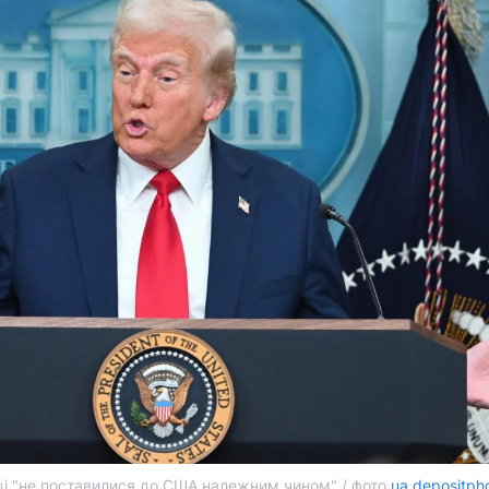
і "не поставилися до США належним чином" / фото
ua.depositph