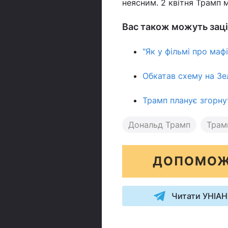
неясним. 2 квітня Трамп 
Вас також можуть заці
"Як у фільмі про маф
Обкатав схему на Зе
Трамп планує згорнут
Дональд Трамп
Трам
ДОПОМОЖ
Читати УНІАН