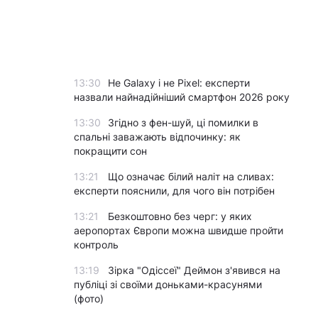
13:30
Не Galaxy і не Pixel: експерти
назвали найнадійніший смартфон 2026 року
13:30
Згідно з фен-шуй, ці помилки в
спальні заважають відпочинку: як
покращити сон
13:21
Що означає білий наліт на сливах:
експерти пояснили, для чого він потрібен
13:21
Безкоштовно без черг: у яких
аеропортах Європи можна швидше пройти
контроль
13:19
Зірка "Одіссеї" Деймон з'явився на
публіці зі своїми доньками-красунями
(фото)