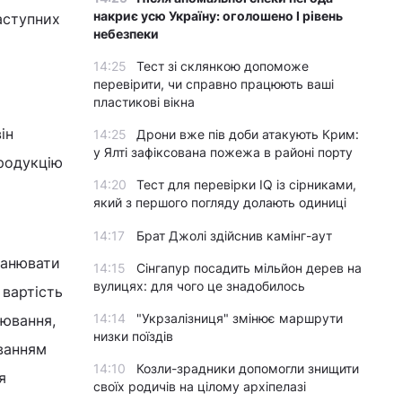
накриє усю Україну: оголошено І рівень
аступних
небезпеки
14:25
Тест зі склянкою допоможе
перевірити, чи справно працюють ваші
пластикові вікна
ін
14:25
Дрони вже пів доби атакують Крим:
у Ялті зафіксована пожежа в районі порту
продукцію
14:20
Тест для перевірки IQ із сірниками,
який з першого погляду долають одиниці
14:17
Брат Джолі здійснив камінг-аут
манювати
14:15
Сінгапур посадить мільйон дерев на
вулицях: для чого це знадобилось
 вартість
14:14
"Укрзалізниця" змінює маршрути
лювання,
низки поїздів
ванням
14:10
Козли-зрадники допомогли знищити
я
своїх родичів на цілому архіпелазі