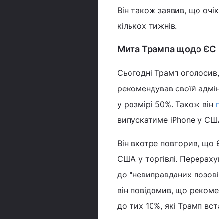
Він також заявив, що очі
кількох тижнів.
Мита Трампа щодо ЄС
Сьогодні Трамп оголосив,
рекомендував своїй адмін
у розмірі 50%. Також він
п
випускатиме iPhone у СШ
Він вкотре повторив, що
США у торгівлі. Перераху
до "невиправданих позові
він повідомив, що реком
до тих 10%, які Трамп вста