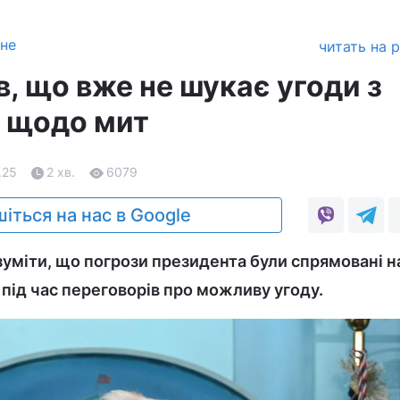
зне
читать на 
, що вже не шукає угоди з
 щодо мит
.25
2 хв.
6079
іться на нас в Google
зуміти, що погрози президента були спрямовані на
 під час переговорів про можливу угоду.