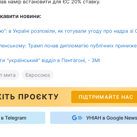
мав намір встановити для ЄС 20% ставку.
кавити новини:
ію": в Україні розповіли, як готували угоду про надра зі
ленському: Трамп почав дипломатію публічних принижен
и "український" відділ в Пентагоні, - ЗМІ
п мита
Євросоюз
ІТЬ ПРОЄКТУ
ПІДТРИМАЙТЕ НАС
 в Telegram
УНІАН в Google New