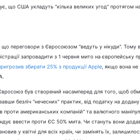
кує, що США укладуть "кілька великих угод" протягом н
 що переговори з Євросоюзом "ведуть у нікуди". Тому в
істрації запровадити з 1 червня мито на європейську 
ригрозив збирати 25% з продукції Apple
, якщо вона не
А.
 Євросоюз був створений насамперед для того, щоб об
вавши безліч "нечесних" практик, від податку на додану
в проти американських компаній" та валютного маніпу
ендує ввести проти ЄС 50% мита. Чи стануть вони дода
новив у квітні для всіх країн, чи замінять їх, залишилос