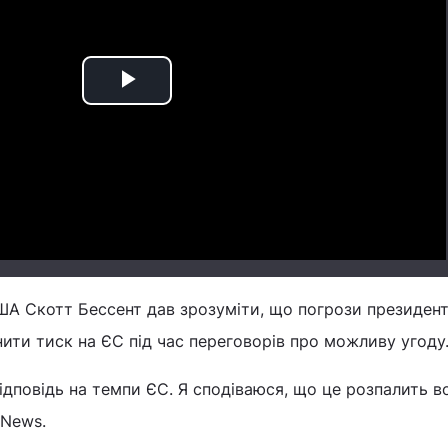
Play
Video
США Скотт Бессент дав зрозуміти, що погрози президент
нити тиск на ЄС під час переговорів про можливу угоду
ідповідь на темпи ЄС. Я сподіваюся, що це розпалить в
 News.