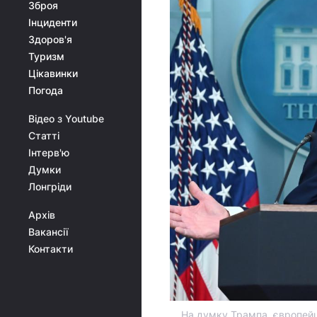
Зброя
Інциденти
Здоров'я
Туризм
Цікавинки
Погода
Відео з Youtube
Статті
Інтерв'ю
Думки
Лонгріди
Архів
Вакансії
Контакти
На думку Трампа, європейц