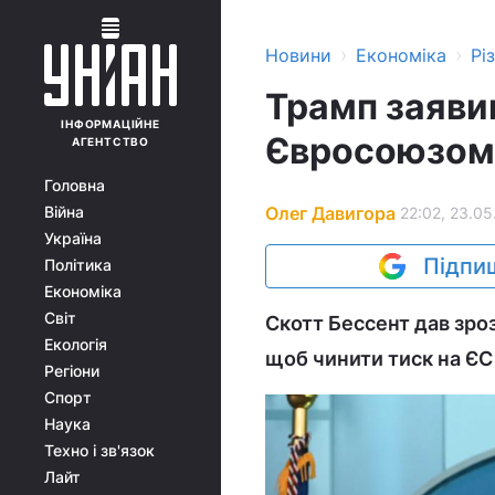
›
›
Новини
Економіка
Рі
Трамп заявив
ІНФОРМАЦІЙНЕ
Євросоюзом
АГЕНТСТВО
Головна
Олег Давигора
Війна
22:02, 23.05
Україна
Підпиш
Політика
Економіка
Світ
Скотт Бессент дав зро
Екологія
щоб чинити тиск на ЄС
Регіони
Спорт
Наука
Техно і зв'язок
Лайт