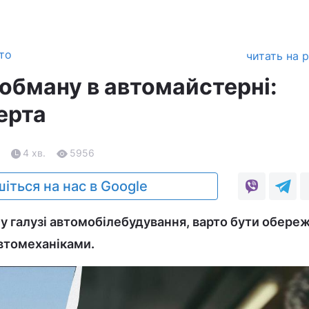
то
читать на 
 обману в автомайстерні:
ерта
4 хв.
5956
іться на нас в Google
 у галузі автомобілебудування, варто бути обер
автомеханіками.