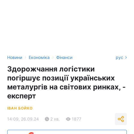
›
›
Новини
Економіка
Фінанси
рус
Здорожчання логістики
погіршує позиції українських
металургів на світових ринках, -
експерт
ІВАН БОЙКО
14:09, 26.09.24
2 хв.
1877