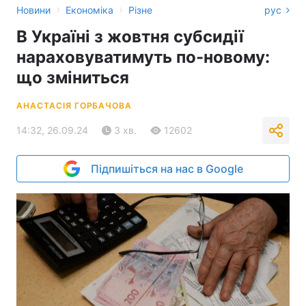
›
›
Новини
Економіка
Різне
рус
В Україні з жовтня субсидії
нараховуватимуть по-новому:
що зміниться
АНАСТАСІЯ ГОРБАЧОВА
14:32, 26.09.24
3 хв.
12602
Підпишіться на нас в Google