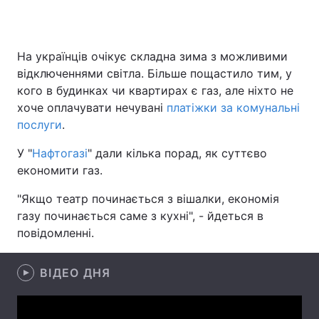
На українців очікує складна зима з можливими
Головна
Війна
відключеннями світла. Більше пощастило тим, у
кого в будинках чи квартирах є газ, але ніхто не
Україна
Політика
хоче оплачувати нечувані
платіжки за комунальні
послуги
Економіка
.
Світ
У "
Нафтогазі
" дали кілька порад, як суттєво
Спорт
Наука
економити газ.
Техно і зв'язок
Лайт
"Якщо театр починається з вішалки, економія
газу починається саме з кухні", - йдеться в
Зброя
Інциденти
повідомленні.
Здоров'я
Туризм
ВІДЕО ДНЯ
Цікавинки
Погода
Екологія
Регіони