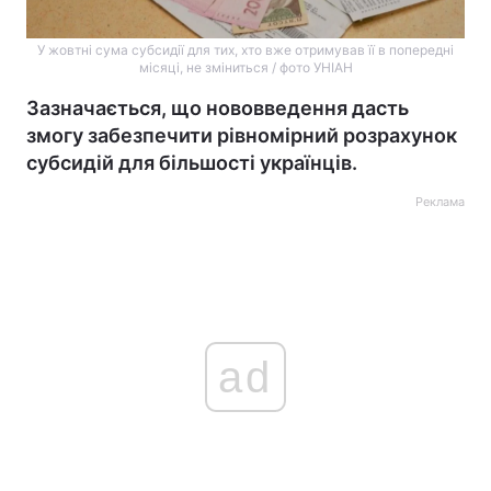
У жовтні сума субсидії для тих, хто вже отримував її в попередні
місяці, не зміниться / фото УНІАН
Зазначається, що нововведення дасть
змогу забезпечити рівномірний розрахунок
субсидій для більшості українців.
Реклама
ad