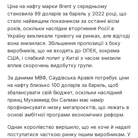
Ціна на нафту марки Brent у середньому
становила 99 доларів за барель у 2022 році, що
стало найвищим показником за останні вісім
років, оскільки наслідки вторгнення Росії в
Україну викликали тривогу на ринках, але відтоді
вона знизилася. Збільшення пропозиції з боку
виробників, що не входять до ОПЕК, зокрема
США, і слабкий попит у Китаї з часом знизили
вплив скорочень видобутку групи.
За даними МВФ, Саудівська Аравія потребує ціни
на нафту близько 100 доларів за барель, щоб
збалансувати свій бюджет, оскільки наслідний
принц Мухаммед бін Салман має намір
профінансувати низку мегапроєктів, що лежать в
основі амбітної програми економічних реформ.
Однак королівство вирішило, що не хоче й надалі
поступатися часткою ринку іншим виробникам. У