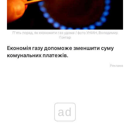
П'ять порад, як економити газ удома / фото УНІАН, Володимир
Гонтар
Економія газу допоможе зменшити суму
комунальних платежів.
Реклама
ad