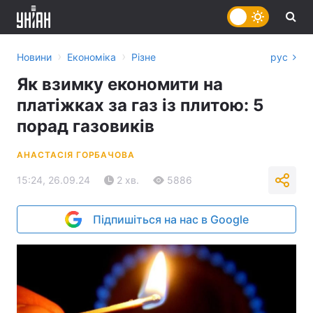
›
›
Новини
Економіка
Різне
рус
Як взимку економити на
платіжках за газ із плитою: 5
порад газовиків
АНАСТАСІЯ ГОРБАЧОВА
15:24, 26.09.24
2 хв.
5886
Підпишіться на нас в Google