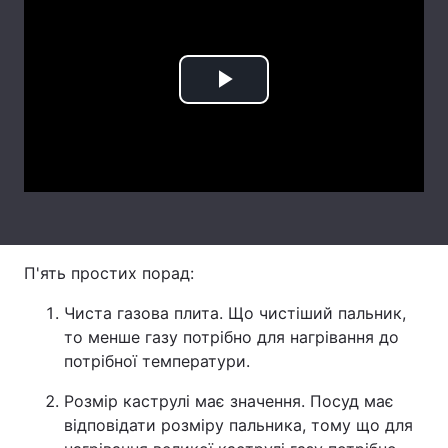
Лонгріди
Відео з Youtube
Статті
Play
Інтерв'ю
Думки
Video
Архів
Вакансії
Контакти
Послуги
П'ять простих порад:
Чиста газова плита. Що чистіший пальник,
то менше газу потрібно для нагрівання до
потрібної температури.
Розмір каструлі має значення. Посуд має
відповідати розміру пальника, тому що для