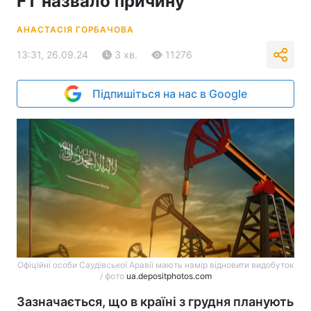
FT назвало причину
АНАСТАСІЯ ГОРБАЧОВА
13:31, 26.09.24
3 хв.
11276
Підпишіться на нас в Google
Офіційні особи Саудівської Аравії мають намір відновити видобуток
/ фото
ua.depositphotos.com
Зазначається, що в країні з грудня планують