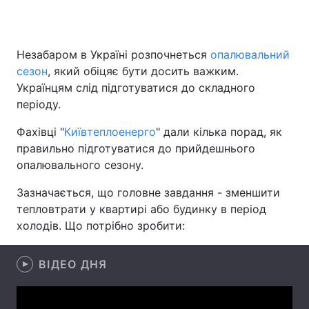
Незабаром в Україні розпочнеться
опалювальний
Головна
Війна
сезон
, який обіцяє бути досить важким.
Українцям слід підготуватися до складного
Україна
Політика
періоду.
Економіка
Світ
Фахівці "
Київтеплоенерго
" дали кілька порад, як
правильно підготуватися до прийдешнього
Спорт
Наука
опалювального сезону.
Техно і зв'язок
Лайт
Зазначається, що головне завдання - зменшити
тепловтрати у квартирі або будинку в період
Зброя
Інциденти
холодів. Що потрібно зробити:
Здоров'я
Туризм
ВІДЕО ДНЯ
Цікавинки
Погода
Екологія
Регіони