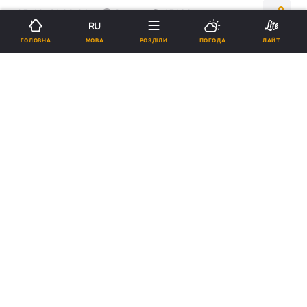
05:40, 21.09.24
2 хв.
15138
RU
МОВА
ГОЛОВНА
РОЗДІЛИ
ПОГОДА
ЛАЙТ
Підпишіться на нас в Google
НБУ встановив на 23 вересня офіційний курс долара до гривні на
рівні 41,35 грн/дол. / фото УНІАН
Обмінники продовжать працювати у
форматі "з обороту", зазначив аналітик.
Реклама