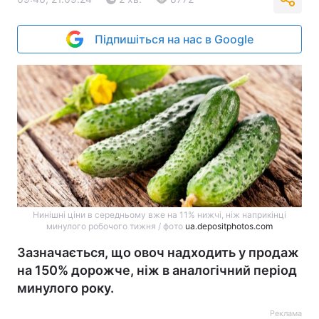
Підпишіться на нас в Google
Нинішні ціни в середньому вже на 11% нижчі, ніж наприкінці
минулого робочого тижня / фото
ua.depositphotos.com
Зазначається, що овоч надходить у продаж
на 150% дорожче, ніж в аналогічний період
минулого року.
Реклама