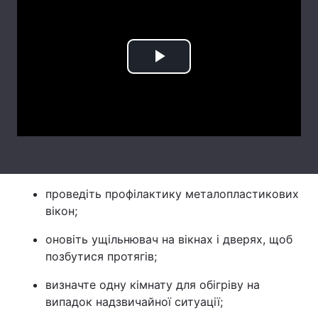
Лонгріди
Відео з Youtube
Статті
Play
Інтерв'ю
Думки
Video
Архів
Вакансії
Контакти
Послуги
проведіть профілактику металопластикових
вікон;
оновіть ущільнювач на вікнах і дверях, щоб
позбутися протягів;
визначте одну кімнату для обігріву на
випадок надзвичайної ситуації;