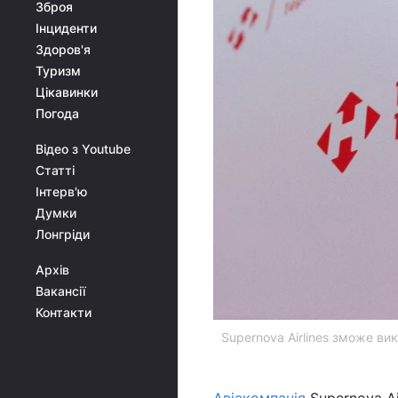
Зброя
Інциденти
Здоров'я
Туризм
Цікавинки
Погода
Відео з Youtube
Статті
Інтерв'ю
Думки
Лонгріди
Архів
Вакансії
Контакти
Supernova Airlines зможе ви