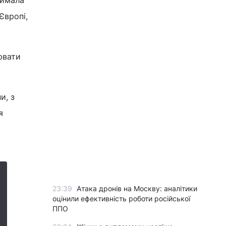
римала
Європі,
ювати
и, з
я
23:39
Атака дронів на Москву: аналітики
оцінили ефективність роботи російської
ППО