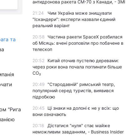
антидронова ракета CM-70 з Канади, - ЗМІ
21:24
Чим Україна може знищувати
"Іскандери": експерти назвали єдиний
реальний варіант
20:58
Частина ракети SpaceX розбилася
рага та
об Місяць: вчені розповіли про побачене в
ва
телескоп
20:52
Китай оточив пустелю деревами:
через роки вона почала поглинати більше
CO₂
мпанія
очати
20:49
"Стародавній" римський театр,
популярний серед туристів, виявився
підробкою
20:45
Ці знаки на долоні є не у всіх: що
ом "Рига
вони означають
панією
20:18
Дістатися "нуля" стає майже
неможливим завданням, - Business Insider