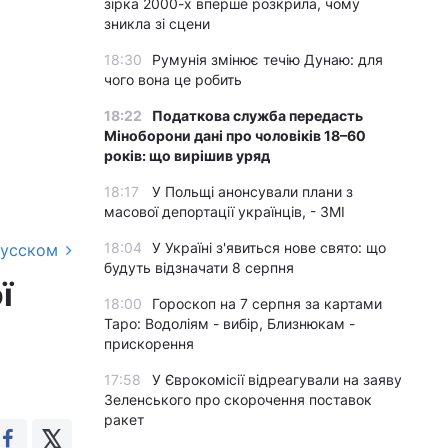
зірка 2000-х вперше розкрила, чому
зникла зі сцени
18:30
Румунія змінює течію Дунаю: для
чого вона це робить
18:22
Податкова служба передасть
Міноборони дані про чоловіків 18–60
років: що вирішив уряд
18:17
У Польщі анонсували плани з
масової депортації українців, - ЗМІ
18:04
У Україні з'явиться нове свято: що
русском
будуть відзначати 8 серпня
ї
18:00
Гороскоп на 7 серпня за картами
Таро: Водоліям - вибір, Близнюкам -
прискорення
17:58
У Єврокомісії відреагували на заяву
Зеленського про скорочення поставок
ракет