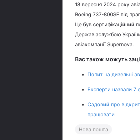
18 вересня 2024 року аві
Boeing 737-800SF під пр
Це був сертифікаційний п
Державіаслужбою України
авіакомпанії Supernova.
Вас також можуть заці
Попит на дизельні ав
Експерти назвали 7 е
Садовий про відкритт
працювати
Нова пошта