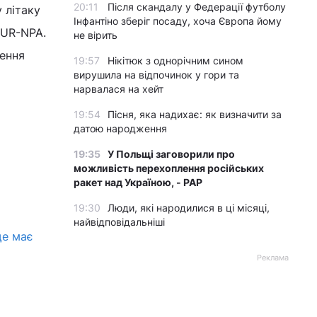
20:11
Після скандалу у Федерації футболу
 літаку
Інфантіно зберіг посаду, хоча Європа йому
 UR-NPA.
не вірить
ження
19:57
Нікітюк з однорічним сином
вирушила на відпочинок у гори та
нарвалася на хейт
19:54
Пісня, яка надихає: як визначити за
датою народження
19:35
У Польщі заговорили про
можливість перехоплення російських
ракет над Україною, - PAP
19:30
Люди, які народилися в ці місяці,
найвідповідальніші
ще має
Реклама