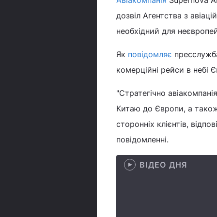
Авіакомпанія
Supernova Ai
дозвіл Агентства з авіац
необхідний для неєвропей
Як
повідомляє
пресслужба
комерційні рейси в небі Є
"Стратегічно авіакомпані
Китаю до Європи, а також
сторонніх клієнтів, відпо
повідомленні.
ВІДЕО ДНЯ