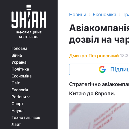
›
›
Новини
Економіка
Тр
Авіакомпані
ІНФОРМАЦІЙНЕ
дозвіл на ча
АГЕНТСТВО
Головна
Дмитро Петровський
Війна
18:3
Україна
Підпиш
Політика
Економіка
Світ
Стратегічно авіакомпа
Екологія
Китаю до Європи.
Регіони
Спорт
Наука
Техно і зв'язок
Лайт