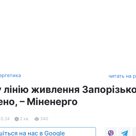
ергетика
читать на 
лінію живлення Запорізько
но, – Міненерго
10.24
2 хв.
340
іться на нас в Google