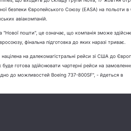
rlines, що входить до складу групи Nova, 17 жовтня от
ійної безпеки Європейського Союзу (EASA) на польоти в 
ських авіакомпаній.
 "Нової пошти", це означає, що компанія зможе здійсн
вросоюзу, фінальна підготовка до яких наразі триває.
я націлена на далекомагістральні рейси зі США до Європ
 буде готова здійснювати чартерні рейси на замовленн
відно до можливостей Boeing 737-800SF", - йдеться в