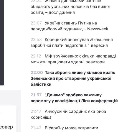
23:24
Жінки з дипломами частіше
обирають успішних чоловіків без вищої
освіти, – дослідження
23:07
Україна ставить Путіна на
передвиборчий годинник, - Newsweek
22:53
Корецький анонсував збільшення
заробітної плати педагогів з 1 вересня
22:12
Міф зруйновано: скільки насправді
можуть працювати ядерні реактори
22:00
Така зброя є лише у кількох країн:
Зеленський про створення української
балістики
21:57
"Динамо" здобуло важливу
перемогу у кваліфікації Ліги конференцій
21:47
Анчоуси чи сардини: яка риба
и
корисніша
совер
21:42
В Україну може потрапити