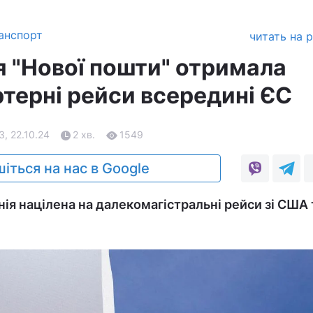
анспорт
читать на 
я "Нової пошти" отримала
ртерні рейси всередині ЄС
3, 22.10.24
2 хв.
1549
іться на нас в Google
нія націлена на далекомагістральні рейси зі США 