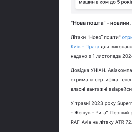
машин віком до 5 рокі
"Нова пошта" - новини
Літаки "Нової пошти"
отри
Київ - Прага
для виконанн
надано з 1 листопада 202
Довідка УНІАН. Авіакомпан
отримала сертифікат екс
власні вантажні авіарейси
У травні 2023 року Super
- Жешув - Рига". Перший 
RAF-Avia на літаку ATR 72