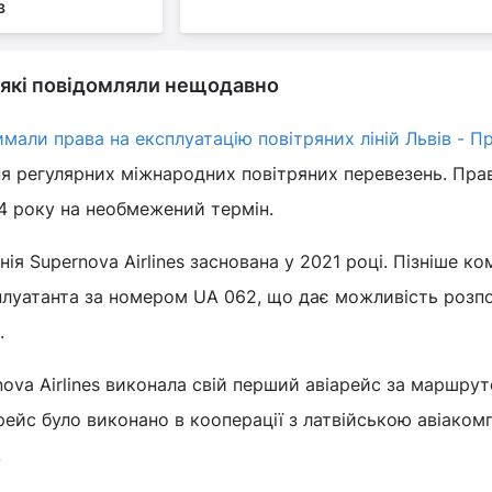
в
, які повідомляли нещодавно
мали права на експлуатацію повітряних ліній Львів - П
я регулярних міжнародних повітряних перевезень. Пра
4 року на необмежений термін.
ія Supernova Airlines заснована у 2021 році. Пізніше ко
плуатанта за номером UA 062, що дає можливість розп
.
nova Airlines виконала свій перший авіарейс за маршрут
рейс було виконано в кооперації з латвійською авіаком
.