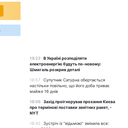
s
19:22
В Україні розподіляти
електроенергію будуть по-новому:
Шмигаль розкрив деталі
18:57
Супутник Сатурна обертається
настільки повільно, що його доба триває
майже 16 днів
18:56
Захід проігнорував прохання Києва
про термінові поставки зенітних ракет, -
NYT
18:42
Зустріч із "відьмою" змінила все: