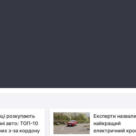
нці розкупають
Експерти назвал
ні авто: ТОП-10
найкращий
них з-за кордону
електричний кро