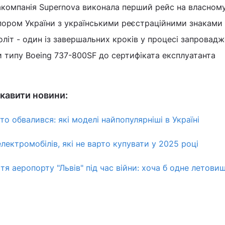
акомпанія Supernova виконала перший рейс на власному
апором України з українськими реєстраційними знаками
оліт - один із завершальних кроків у процесі запровад
 типу Boeing 737-800SF до сертифіката експлуатанта
кавити новини:
то обвалився: які моделі найпопулярніші в Україні
лектромобілів, які не варто купувати у 2025 році
я аеропорту "Львів" під час війни: хоча б одне летови