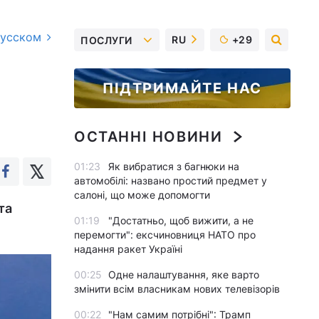
русском
RU
+29
ПОСЛУГИ
ПІДТРИМАЙТЕ НАС
ОСТАННІ НОВИНИ
01:23
Як вибратися з багнюки на
автомобілі: названо простий предмет у
салоні, що може допомогти
та
01:19
"Достатньо, щоб вижити, а не
перемогти": ексчиновниця НАТО про
надання ракет Україні
00:25
Одне налаштування, яке варто
змінити всім власникам нових телевізорів
00:22
"Нам самим потрібні": Трамп