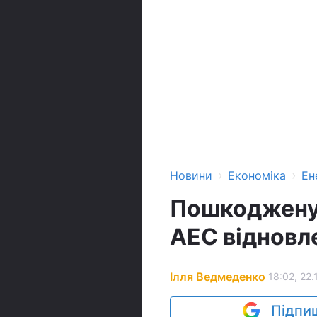
›
›
Новини
Економіка
Ен
Пошкоджену 
АЕС відновле
Ілля Ведмеденко
18:02, 22.
Підпиш