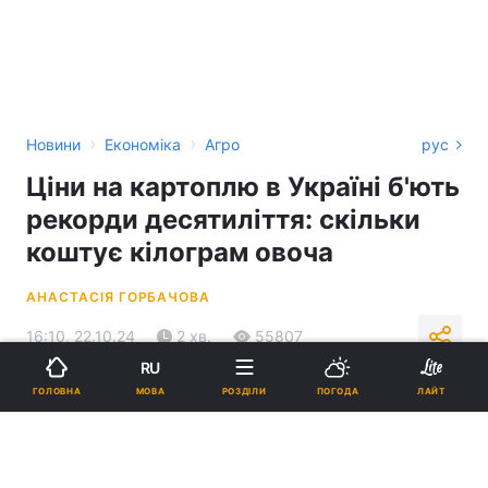
›
›
Новини
Економіка
Агро
рус
Ціни на картоплю в Україні б'ють
рекорди десятиліття: скільки
коштує кілограм овоча
АНАСТАСІЯ ГОРБАЧОВА
16:10, 22.10.24
2 хв.
55807
RU
МОВА
ГОЛОВНА
РОЗДІЛИ
ПОГОДА
ЛАЙТ
Підпишіться на нас в Google