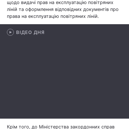
щодо видачі прав на експлуатацію повітряних
ліній та оформлення відповідних документів про
Лонгріди
права на експлуатацію повітряних ліній.
Відео з Youtube
Статті
ВІДЕО ДНЯ
Інтерв'ю
Думки
Архів
Вакансії
Контакти
Послуги
Крім того, до Міністерства закордонних справ