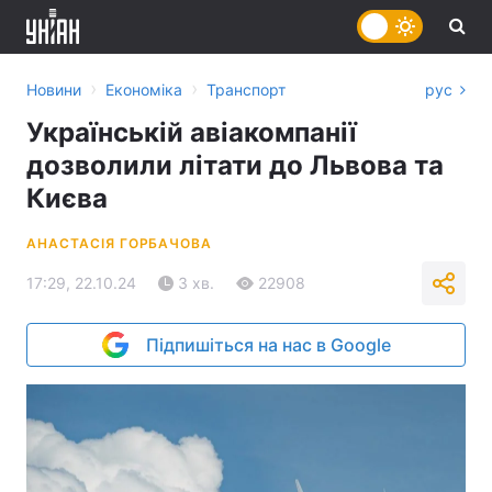
›
›
Новини
Економіка
Транспорт
рус
Українській авіакомпанії
дозволили літати до Львова та
Києва
АНАСТАСІЯ ГОРБАЧОВА
17:29, 22.10.24
3 хв.
22908
Підпишіться на нас в Google