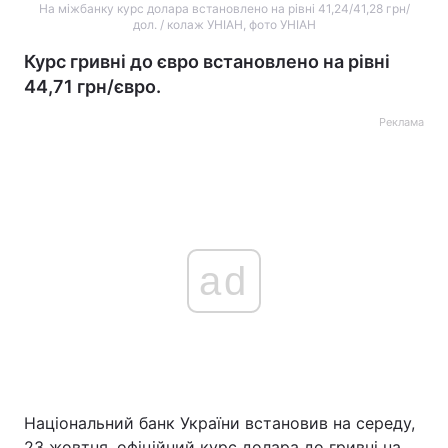
На міжбанку курс долара встановлено на рівні 41,24/41,28 грн/
дол. / колаж УНІАН, фото УНІАН
Курс гривні до євро встановлено на рівні
44,71 грн/євро.
Реклама
ad
Національний банк України встановив на середу,
23 жовтня, офіційний курс долара до гривні на