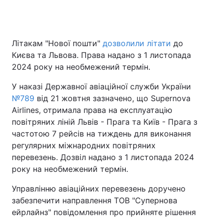
Головна
Війна
Літакам "Нової пошти"
дозволили літати
до
Києва та Львова. Права надано з 1 листопада
Україна
Політика
2024 року на необмежений термін.
Економіка
Світ
У наказі Державної авіаційної служби України
№789
від 21 жовтня зазначено, що Supernova
Спорт
Наука
Airlines, отримала права на експлуатацію
повітряних ліній Львів - Прага та Київ - Прага з
Техно і зв'язок
Лайт
частотою 7 рейсів на тиждень для виконання
регулярних міжнародних повітряних
Зброя
Інциденти
перевезень. Дозвіл надано з 1 листопада 2024
року на необмежений термін.
Здоров'я
Туризм
Управлінню авіаційних перевезень доручено
Цікавинки
Погода
забезпечити направлення ТОВ "Супернова
ейрлайнз" повідомлення про прийняте рішення
Екологія
Регіони